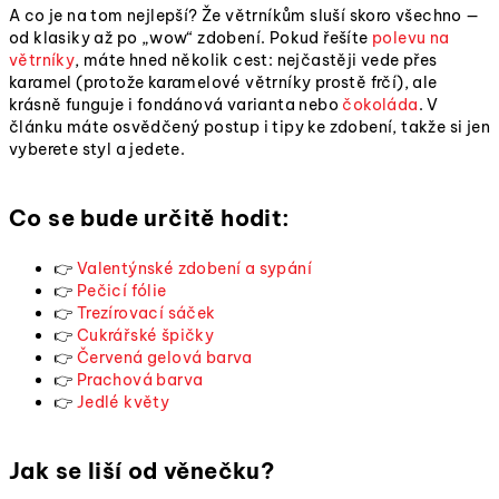
A co je na tom nejlepší? Že větrníkům sluší skoro všechno —
od klasiky až po „wow“ zdobení. Pokud řešíte
polevu na
větrníky
, máte hned několik cest: nejčastěji vede přes
karamel (protože karamelové větrníky prostě frčí), ale
krásně funguje i fondánová varianta nebo
čokoláda
. V
článku máte osvědčený postup i tipy ke zdobení, takže si jen
vyberete styl a jedete.
Co se bude určitě hodit:
👉
Valentýnské zdobení a sypání
👉
Pečicí fólie
👉
Trezírovací sáček
👉
Cukrářské špičky
👉
Červená gelová barva
👉
Prachová barva
👉
Jedlé květy
Jak se liší od věnečku?