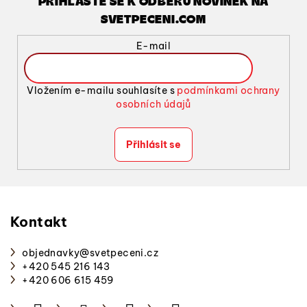
PŘIHLASTE SE K ODBĚRU NOVINEK NA
SVETPECENI.COM
E-mail
Vložením e-mailu souhlasíte s
podmínkami ochrany
osobních údajů
Přihlásit se
Z
á
p
Kontakt
a
objednavky
@
svetpeceni.cz
t
+420 545 216 143
í
+420 606 615 459