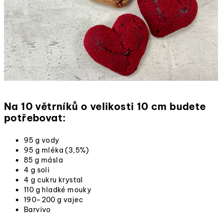
Na 10 větrníků o velikosti 10 cm budete
potřebovat:
95 g vody
95 g mléka (3,5%)
85 g másla
4 g soli
4 g cukru krystal
110 g hladké mouky
190–200 g vajec
Barvivo