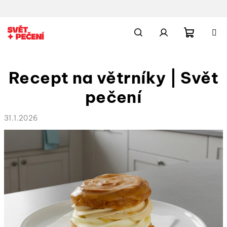
Přejít
na
obsah
Nákupn
Hledat
Přihlášení
Recept na větrníky | Svět
košík
pečení
31.1.2026