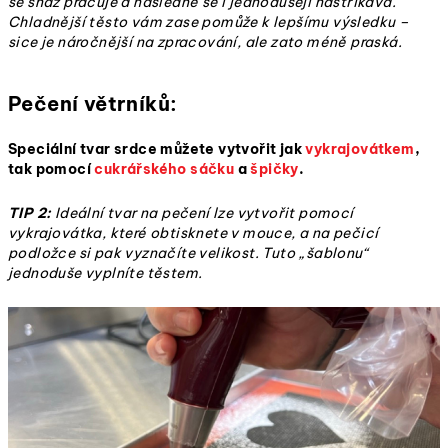
se snáz pracuje a následně se i jednodušeji nastříkává.
Chladnější těsto vám zase pomůže k lepšímu výsledku –
sice je náročnější na zpracování, ale zato méně praská.
Pečení větrníků:
Speciální tvar srdce můžete vytvořit jak
vykrajovátkem
,
tak pomocí
cukrářského sáčku
a
špičky
.
TIP 2:
Ideální tvar na pečení lze vytvořit pomocí
vykrajovátka, které obtisknete v mouce, a na pečicí
podložce si pak vyznačíte velikost. Tuto „šablonu“
jednoduše vyplníte těstem.