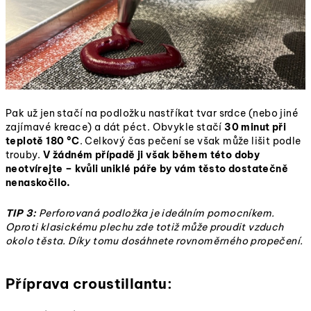
Pak už jen stačí na podložku nastříkat tvar srdce (nebo jiné
zajímavé kreace) a dát péct. Obvykle stačí
30 minut při
teplotě 180 °C
. Celkový čas pečení se však může lišit podle
trouby.
V žádném případě ji však během této doby
neotvírejte – kvůli uniklé páře by vám těsto dostatečně
nenaskočilo.
TIP 3:
Perforovaná podložka je ideálním pomocníkem.
Oproti klasickému plechu zde totiž může proudit vzduch
okolo těsta. Díky tomu dosáhnete rovnoměrného propečení.
Příprava croustillantu: