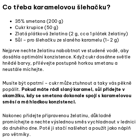
Co třeba karamelovou šlehačku?
35% smetana (200 g)
Cukr krupice (50 g)
Zlatá plátková želatina (2 g, cca 1 plátek želatiny)
Sůl – pro šlehačku ze slaného karamelu (1–2 g)
Nejprve nechte želatinu nabobtnat ve studené vodě, aby
dosáhla optimální konzistence. Když cukr dosáhne světle
hnědé barvy, přilévejte postupně horkou smetanu a
neustále míchejte.
Musíte být opatrní – cukr může ztuhnout a taky vás pěkně
popálit.
Pokud máte rádi slaný karamel, sůl přidejte v
okamžiku, kdy se smetana dokonale spojí s karamelovou
směsí a má hladkou konzistenci.
Nakonec přidejte připravenou želatinu, důkladně
promíchejte a nechte výslednou směs vychladnout v lednici
do druhého dne. Poté ji stačí našlehat a použít jako náplň
pro větrníky.