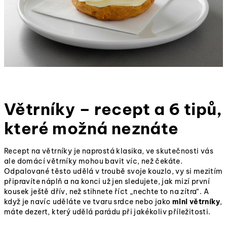
Větrníky – recept a 6 tipů,
které možná neznáte
Recept na větrníky je naprostá klasika, ve skutečnosti vás
ale domácí větrníky mohou bavit víc, než čekáte.
Odpalované těsto udělá v troubě svoje kouzlo, vy si mezitím
připravíte náplň a na konci už jen sledujete, jak mizí první
kousek ještě dřív, než stihnete říct „nechte to na zítra“. A
když je navíc uděláte ve tvaru srdce nebo jako
mini větrníky
,
máte dezert, který udělá parádu při jakékoliv příležitosti.