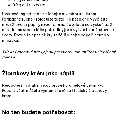
90 g cukru krystal
Uvedené ingredience smíchejte a v robotu s listem
(případně ručně) zpracujte těsto. To následně vyválejte
mezi 2 pečicí papíry nebo fólie na čokoládu na výšku 1 až 2
mm. Jednu stranu fólie pak odkryjte a vytvořte požadované
tvary. Poté vše opět přikryjte fólií a dejte odpočinout do
mrazáku.
TIP 4:
Prachové barvy jsou pro tvorbu croustillantu lepší než
gelové.
Žloutkový krém jako náplň
Nejčastějším druhem jsou právě karamelové větrníky.
Recept však můžete vyměnit také za klasický žloutkový
krém.
Na ten budete potřebovat: