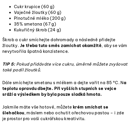
Cukr krupice (60 g)
Vaječné žloutky (60 g)
Plnotučné mléko (200 g)
35% smetana (67 g)
Kukuřičný škrob (24 g)
Škrob a cukr smíchejte dohromady a následně přidejte
žloutky.
Je třeba tuto směs zamíchat okamžitě
, aby se vám
nevytvořila špatná konzistence.
TIP 5:
Pokud přidáváte více cukru, úměrně můžete zvyšovat
také podíl žloutků.
Dále smíchejte smetanu s mlékem a dejte vařit na 85 °C. N
a
teplotu opravdu dbejte. Při vyšších stupních se vejce
sráží a výsledkem by byla pouze sladká hmota.
Jakmile máte vše hotové, můžete
krém smíchat se
šlehačkou
, máslem nebo ochutit ořechovou pastou – i zde
je prostor pro vaši cukrářskou kreativitu.