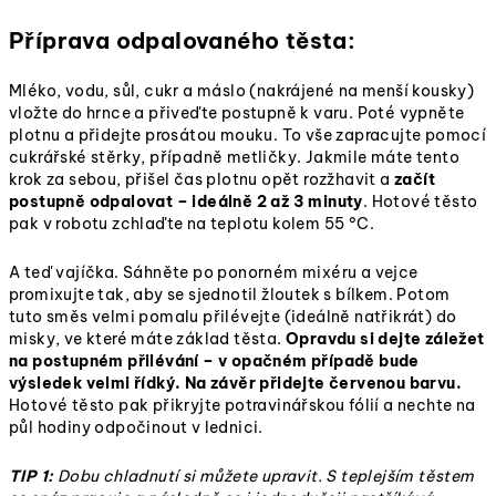
Příprava odpalovaného těsta:
Mléko, vodu, sůl, cukr a máslo (nakrájené na menší kousky)
vložte do hrnce a přiveďte postupně k varu. Poté vypněte
plotnu a přidejte prosátou mouku. To vše zapracujte pomocí
cukrářské stěrky, případně metličky. Jakmile máte tento
krok za sebou, přišel čas plotnu opět rozžhavit a
začít
postupně odpalovat – ideálně 2 až 3 minuty
. Hotové těsto
pak v robotu zchlaďte na teplotu kolem 55 °C.
A teď vajíčka. Sáhněte po ponorném mixéru a vejce
promixujte tak, aby se sjednotil žloutek s bílkem. Potom
tuto směs velmi pomalu přilévejte (ideálně natřikrát) do
misky, ve které máte základ těsta.
Opravdu si dejte záležet
na postupném přilévání – v opačném případě bude
výsledek velmi řídký. Na závěr přidejte červenou barvu.
Hotové těsto pak přikryjte potravinářskou fólií a nechte na
půl hodiny odpočinout v lednici.
TIP 1:
Dobu chladnutí si můžete upravit. S teplejším těstem