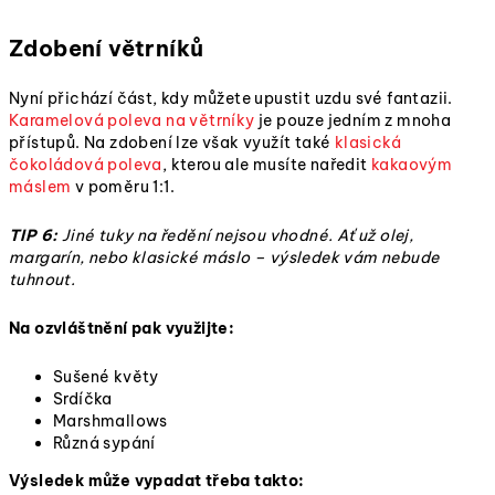
Zdobení větrníků
Nyní přichází část, kdy můžete upustit uzdu své fantazii.
Karamelová poleva na větrníky
je pouze jedním z mnoha
přístupů. Na zdobení lze však využít také
klasická
čokoládová poleva
, kterou ale musíte naředit
kakaovým
máslem
v poměru 1:1.
TIP 6:
Jiné tuky na ředění nejsou vhodné. Ať už olej,
margarín, nebo klasické máslo – výsledek vám nebude
tuhnout.
Na ozvláštnění pak využijte:
Sušené květy
Srdíčka
Marshmallows
Různá sypání
Výsledek může vypadat třeba takto: