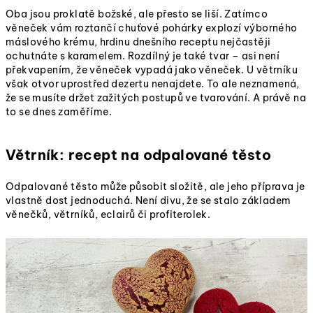
Oba jsou proklatě božské, ale přesto se liší. Zatímco
věneček vám roztančí chuťové pohárky explozí výborného
máslového krému, hrdinu dnešního receptu nejčastěji
ochutnáte s karamelem. Rozdílný je také tvar – asi není
překvapením, že věneček vypadá jako věneček. U větrníku
však otvor uprostřed dezertu nenajdete. To ale neznamená,
že se musíte držet zažitých postupů ve tvarování. A právě na
to se dnes zaměříme.
Větrník: recept na odpalované těsto
Odpalované těsto může působit složitě, ale jeho příprava je
vlastně dost jednoduchá. Není divu, že se stalo základem
věnečků, větrníků, eclairů či profiterolek.