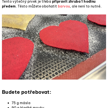
Tento výtečný prvek je třeba
připravit zhruba 1 hodinu
předem
.
Těsto můžete obohatit
barvou
, ale není to nutné.
Budete potřebovat:
75 g másla
90 g hladké mouky