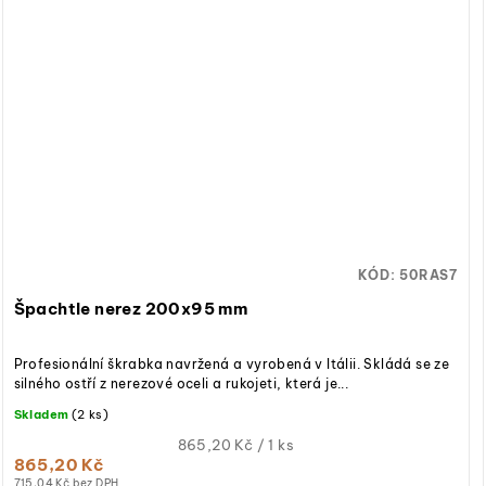
KÓD:
50RAS7
Špachtle nerez 200x95 mm
Profesionální škrabka navržená a vyrobená v Itálii. Skládá se ze
silného ostří z nerezové oceli a rukojeti, která je...
Skladem
(2 ks)
Měrná
865,20 Kč / 1 ks
865,20 Kč
cena:
715,04 Kč bez DPH