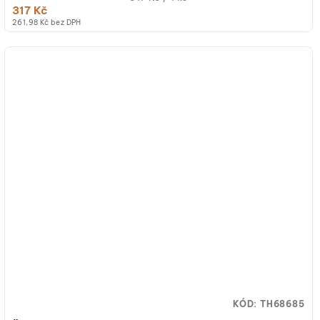
317 Kč
cena:
261,98 Kč bez DPH
KÓD:
TH68685