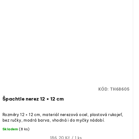
KÓD:
TH68605
Špachtle nerez 12 × 12 cm
Rozměry 12 × 12 cm, materiál nerezová ocel, plastová rukojeť,
bez ručky, modrá barva, vhodná i do myčky nádobí.
Skladem
(8 ks)
Měrná
186,20 Kč / 1 ks