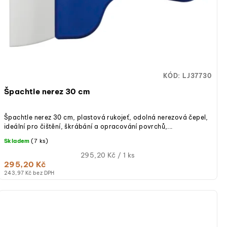
KÓD:
LJ37730
Špachtle nerez 30 cm
Špachtle nerez 30 cm, plastová rukojeť, odolná nerezová čepel,
ideální pro čištění, škrábání a opracování povrchů,...
Skladem
(7 ks)
Měrná
295,20 Kč / 1 ks
295,20 Kč
cena:
243,97 Kč bez DPH