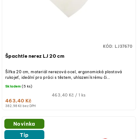
r
k
o
t
d
ů
u
KÓD:
LJ37670
k
Špachtle nerez LJ 20 cm
t
Šířka 20 cm, materiál nerezová ocel, ergonomická plastová
ů
rukojeť, ideální pro práci s těstem, uhlazení krému či...
Skladem
(5 ks)
Měrná
463,40 Kč / 1 ks
463,40 Kč
cena:
382,98 Kč bez DPH
Novinka
Tip