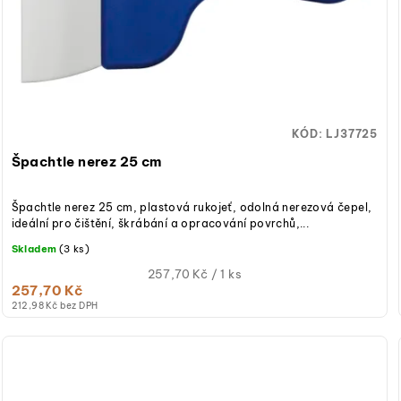
KÓD:
LJ37725
Špachtle nerez 25 cm
Špachtle nerez 25 cm, plastová rukojeť, odolná nerezová čepel,
ideální pro čištění, škrábání a opracování povrchů,...
Skladem
(3 ks)
Měrná
257,70 Kč / 1 ks
257,70 Kč
cena:
212,98 Kč bez DPH