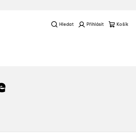
Hledat
Přihlášení
Náku
košík
e