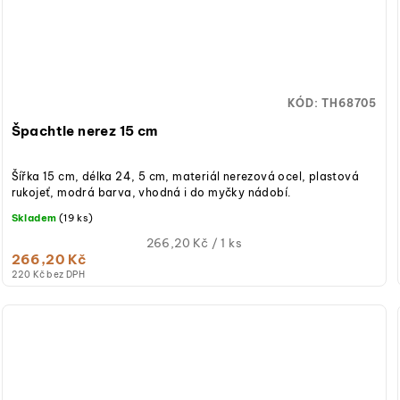
KÓD:
TH68705
Špachtle nerez 15 cm
Šířka 15 cm, délka 24, 5 cm, materiál nerezová ocel, plastová
rukojeť, modrá barva, vhodná i do myčky nádobí.
Skladem
(19 ks)
Měrná
266,20 Kč / 1 ks
266,20 Kč
cena:
220 Kč bez DPH