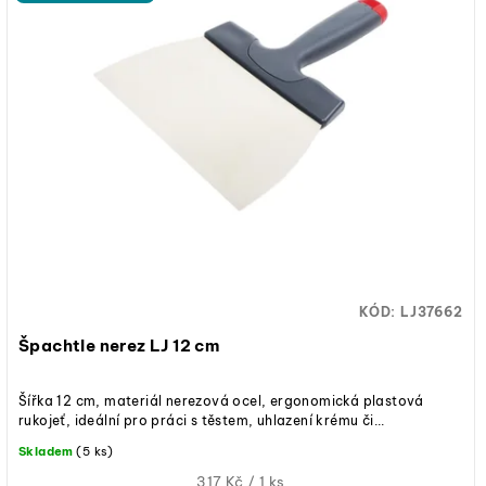
KÓD:
LJ37662
Špachtle nerez LJ 12 cm
Šířka 12 cm, materiál nerezová ocel, ergonomická plastová
rukojeť, ideální pro práci s těstem, uhlazení krému či...
Skladem
(5 ks)
Měrná
317 Kč / 1 ks