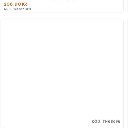
206,90 Kč
cena:
170,99 Kč bez DPH
KÓD:
TH68695