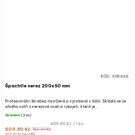
KÓD:
50RAS6
Špachtle nerez 200x50 mm
Profesionální škrabka navržená a vyrobená v Itálii. Skládá se ze
silného ostří z nerezové oceli a rukojeti, která je...
Skladem
(3 ks)
Měrná
609,80 Kč / 1 ks
609,80 Kč
cena:
762,30 Kč
503,97 Kč bez DPH