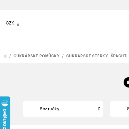
Přejít
na
CZK
obsah
/
CUKRÁŘSKÉ POMŮCKY
/
CUKRÁŘSKÉ STĚRKY, ŠPACHTL
DOMŮ
Bez ručky