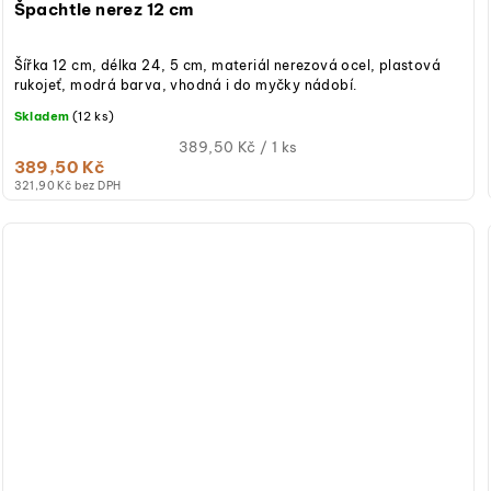
Špachtle nerez 12 cm
Šířka 12 cm, délka 24, 5 cm, materiál nerezová ocel, plastová
rukojeť, modrá barva, vhodná i do myčky nádobí.
Skladem
(12 ks)
Měrná
389,50 Kč / 1 ks
389,50 Kč
cena:
321,90 Kč bez DPH