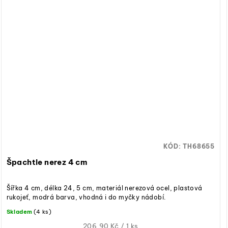
KÓD:
TH68655
Špachtle nerez 4 cm
Šířka 4 cm, délka 24, 5 cm, materiál nerezová ocel, plastová
rukojeť, modrá barva, vhodná i do myčky nádobí.
Skladem
(4 ks)
Měrná
206,90 Kč / 1 ks