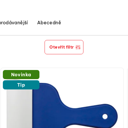
prodávanější
Abecedně
Otevřít filtr
Novinka
Tip