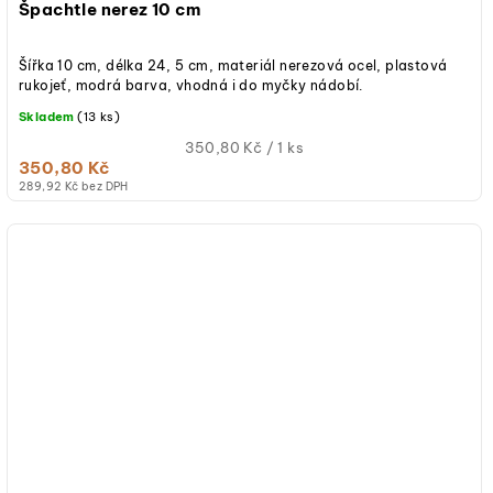
Špachtle nerez 10 cm
Šířka 10 cm, délka 24, 5 cm, materiál nerezová ocel, plastová
rukojeť, modrá barva, vhodná i do myčky nádobí.
Skladem
(13 ks)
Měrná
350,80 Kč / 1 ks
350,80 Kč
cena:
289,92 Kč bez DPH