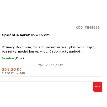
KÓD:
TH68625
Špachtle nerez 16 × 16 cm
Rozměry 16 × 16 cm, materiál nerezová ocel, plastová rukojeť,
bez ručky, modrá barva, vhodná i do myčky nádobí.
Skladem
(12 ks)
Měrná
263,20 Kč / 1 ks
263,20 Kč
cena:
217,52 Kč bez DPH
–4 %