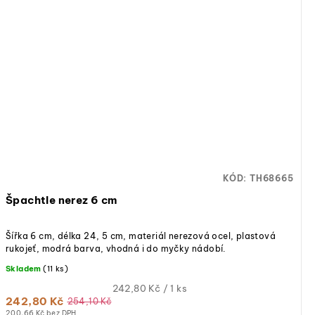
KÓD:
TH68665
Špachtle nerez 6 cm
Šířka 6 cm, délka 24, 5 cm, materiál nerezová ocel, plastová
rukojeť, modrá barva, vhodná i do myčky nádobí.
Skladem
(11 ks)
Měrná
242,80 Kč / 1 ks
242,80 Kč
cena:
254,10 Kč
200,66 Kč bez DPH