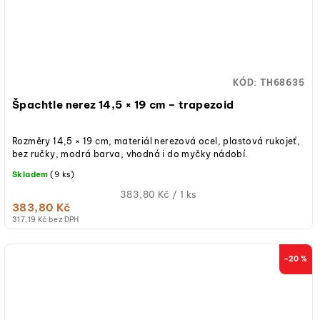
KÓD:
TH68635
Špachtle nerez 14,5 × 19 cm – trapezoid
Rozměry 14,5 × 19 cm, materiál nerezová ocel, plastová rukojeť,
bez ručky, modrá barva, vhodná i do myčky nádobí.
Skladem
(9 ks)
Měrná
383,80 Kč / 1 ks
383,80 Kč
cena:
317,19 Kč bez DPH
–20 %