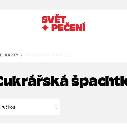
E, KARTY
/
CUKRÁŘSKÁ ŠPACHTLE
Cukrářská špachtl
S ručkou