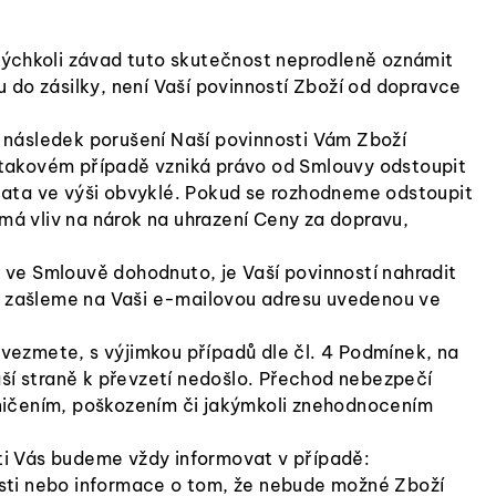
kýchkoli závad tuto skutečnost neprodleně oznámit
 do zásilky, není Vaší povinností Zboží od dopravce
za následek porušení Naší povinnosti Vám Zboží
 takovém případě vzniká právo od Smlouvy odstoupit
lata ve výši obvyklé. Pokud se rozhodneme odstoupit
á vliv na nárok na uhrazení Ceny za dopravu,
 ve Smlouvě dohodnuto, je Vaší povinností nahradit
 zašleme na Vaši e-mailovou adresu uvedenou ve
vezmete, s výjimkou případů dle čl. 4 Podmínek, na
aší straně k převzetí nedošlo. Přechod nebezpečí
zničením, poškozením či jakýmkoli znehodnocením
ti Vás budeme vždy informovat v případě:
ti nebo informace o tom, že nebude možné Zboží