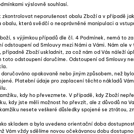
dmínkami výslovně souhlasí.
t zkontrolovat neporušenost obalu Zboží a v případě ja
 obalu, která svědčí o neoprávněné manipulaci a vstupu
Zboží, s výjimkou případů dle čl. 4 Podmínek, nemá to 
ní odstoupení od Smlouvy mezi Námi a Vámi. Nám ale v
případně Zboží uskladnit, za což nám od Vás náleží úp
m toto odstoupení doručíme. Odstoupení od Smlouvy nem
la.
ží doručováno opakovaně nebo jiným způsobem, než bylo
ené. Platební údaje pro zaplacení těchto nákladů Vám
lu.
amžiku, kdy ho převezmete. V případě, kdy Zboží nepře
u, kdy jste měli možnost ho převzít, ale z důvodů na V
kamžiku nesete veškeré důsledky spojené se ztrátou, 
ako skladem a byla uvedena orientační doba dostupnos
mž Vám vždy sdělíme novou očekávanou dobu dostupnos