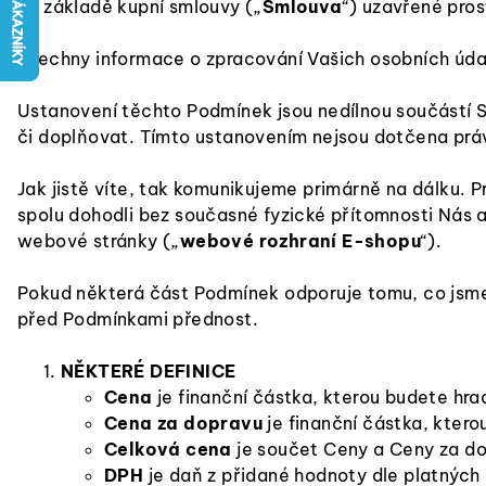
na základě kupní smlouvy („
Smlouva
“) uzavřené pro
Všechny informace o zpracování Vašich osobních úda
Ustanovení těchto Podmínek jsou nedílnou součástí
či doplňovat. Tímto ustanovením nejsou dotčena práv
Jak jistě víte, tak komunikujeme primárně na dálku. P
spolu dohodli bez současné fyzické přítomnosti Nás a
webové stránky („
webové rozhraní E-shopu
“).
Pokud některá část Podmínek odporuje tomu, co jsme
před Podmínkami přednost.
NĚKTERÉ DEFINICE
Cena
je finanční částka, kterou budete hrad
Cena za dopravu
je finanční částka, ktero
Celková cena
je součet Ceny a Ceny za d
DPH
je daň z přidané hodnoty dle platných 