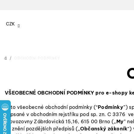
Přejít
na
CZK
obsah
/
OBCHODNÍ PODMÍNKY
DOMŮ
VŠEOBECNÉ OBCHODNÍ PODMÍNKY pro e-shopy ke
Tyto všeobecné obchodní podmínky (“
Podmínky
”) s
zapsané v obchodním rejstříku pod sp. zn. C 3376 v
provozovny Zábrdovická 15,16, 615 00 Brno („
My
” ne
ve znění pozdějších předpisů („
Občanský zákoník
“)