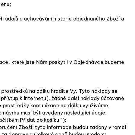
cenu;
ch údajů a uchovávání historie objednaného Zboží a
mace, které jste Nám poskytli v Objednávce budeme
prostředků na dálku hradíte Vy. Tyto náklady se
 přístup k internetu), žádné další náklady účtované
e prostředky komunikace na dálku využíváme.
 návrhu musí být uvedeny následující údaje:
čítkem Přidat do košíku “);
ručení Zboží; tyto informace budou zadány v rámci
ě za dopravu a Celkové ceně budou uvedeny