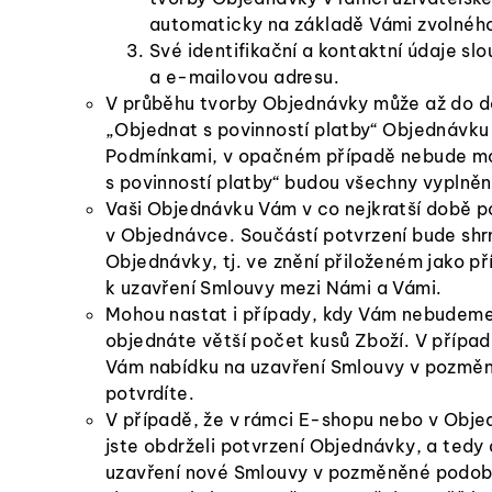
automaticky na základě Vámi zvolného
Své identifikační a kontaktní údaje sl
a e-mailovou adresu.
V průběhu tvorby Objednávky může až do dob
„Objednat s povinností platby“ Objednávku 
Podmínkami, v opačném případě nebude možn
s povinností platby“ budou všechny vyplně
Vaši Objednávku Vám v co nejkratší době 
v Objednávce. Součástí potvrzení bude shr
Objednávky, tj. ve znění přiloženém jako p
k uzavření Smlouvy mezi Námi a Vámi.
Mohou nastat i případy, kdy Vám nebudeme 
objednáte větší počet kusů Zboží. V přípa
Vám nabídku na uzavření Smlouvy v pozměně
potvrdíte.
V případě, že v rámci E-shopu nebo v Obje
jste obdrželi potvrzení Objednávky, a ted
uzavření nové Smlouvy v pozměněné podobě 