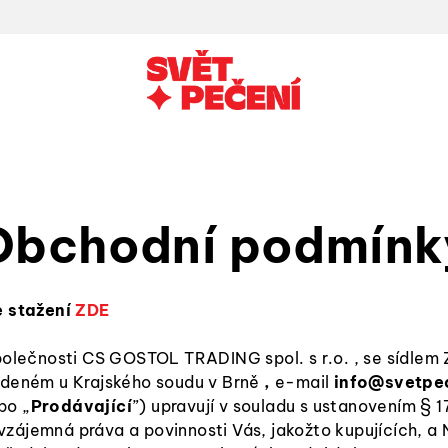
Obchodní podmínk
 stažení
ZDE
polečnosti CS GOSTOL TRADING spol. s r.o. , se sídle
edeném u Krajského soudu v Brně
,
e-mail
info@svetpec
bo „
Prodávající
”) upravují v souladu s ustanovením § 
 vzájemná práva a povinnosti Vás, jakožto kupujících, a 