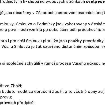
střednictvím E-shopu na webových stránkách
svetpece
jů jsou obsaženy v Zásadách zpracování osobních údaj
 Smlouvy. Smlouva a Podmínky jsou vyhotoveny v české
a a povinnosti vzniklá po dobu účinnosti předchozího 
roto i pro naši Smlouvu platí, že jsou použity prostřed
 Vás, a Smlouva je tak uzavřena distančním způsobem v
 si společně schválili v rámci procesu Vašeho nákupu 
it za Zboží;
u budete hradit za doručení Zboží, a to včetně ceny za 
opravu;
právních předpisů;