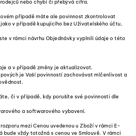
odejců nebo chybí či přebývá cifra.
akovém případě máte ale povinnost zkontrolovat
jako v případě kupujícího bez Uživatelského účtu,
ste v rámci návrhu Objednávky vyplnili údaje o této
aje a v případě změny je aktualizovat.
pových je Vaší povinností zachovávat mlčenlivost a
povědnost.
te, či v případě, kdy porušíte své povinnosti dle
dwarového a softwarového vybavení.
 rozporu mezi Cenou uvedenou u Zboží v rámci E-
á bude vždy totožná s cenou ve Smlouvě. V rámci