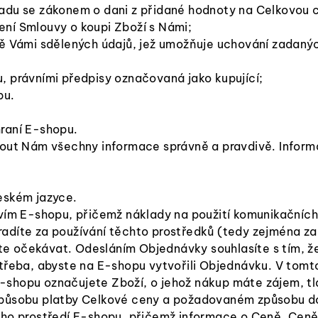
adu se zákonem o dani z přidané hodnoty na Celkovou 
ení Smlouvy o koupi Zboží s Námi;
dě Vámi sdělených údajů, jež umožňuje uchování zadaný
 právními předpisy označovaná jako kupující;
pu.
raní E-shopu.
nout Nám všechny informace správně a pravdivě. Infor
eském jazyce.
vím E-shopu, přičemž náklady na použití komunikačních 
 hradíte za používání těchto prostředků (tedy zejména za
e očekávat. Odesláním Objednávky souhlasíte s tím, ž
třeba, abyste na E-shopu vytvořili Objednávku. V tomto
shopu označujete Zboží, o jehož nákup máte zájem, tla
působu platby Celkové ceny a požadovaném způsobu do
ého prostředí E-shopu, přičemž informace o Ceně, Cen