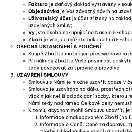
Faktura
je daňový doklad vystavený v soul
Objednávka
je Váš závazný návrh na uzavř
Uživatelský účet
je účet zřízený na zákla
uzavřených Smluv;
Vy
jste osoba nakupující na Našem E-shopu,
Zboží
je vše, co můžete nakoupit na E-sho
OBECNÁ USTANOVENÍ A POUČENÍ
Koupě Zboží je možná jen přes webové rozh
Při nákupu Zboží je Vaše povinnost poskyt
tedy považovat za správné a pravdivé.
UZAVŘENÍ SMLOUVY
Smlouvu s Námi je možné uzavřít pouze v č
Smlouva je uzavírána na dálku prostřednict
však nijak neliší od základní sazby, kterou
Námi tedy nad rámec Celkové ceny nemusít
K tomu, abychom mohli Smlouvu uzavřít, je 
Informace o nakupovaném Zboží (na E-
Informace o Ceně, Ceně za dopravu, z
tvorby Objednávky v rámci uživatelsk