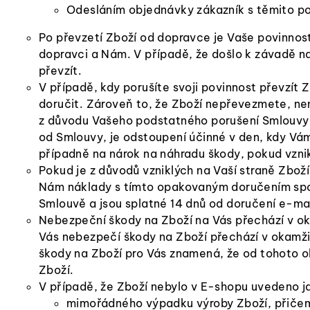
Odesláním objednávky zákazník s těmito po
Po převzetí Zboží od dopravce je Vaše povinnos
dopravci a Nám. V případě, že došlo k závadě na
převzít.
V případě, kdy porušíte svoji povinnost převzít 
doručit. Zároveň to, že Zboží nepřevezmete, ne
z důvodu Vašeho podstatného porušení Smlouvy, 
od Smlouvy, je odstoupení účinné v den, kdy Vá
případně na nárok na náhradu škody, pokud vznik
Pokud je z důvodů vzniklých na Vaší straně Zbo
Nám náklady s tímto opakovaným doručením spoj
Smlouvě a jsou splatné 14 dnů od doručení e-mai
Nebezpeční škody na Zboží na Vás přechází v ok
Vás nebezpečí škody na Zboží přechází v okamžik
škody na Zboží pro Vás znamená, že od tohoto o
Zboží.
V případě, že Zboží nebylo v E-shopu uvedeno j
mimořádného výpadku výroby Zboží, přiče