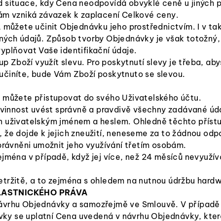
 situace, kdy Cena neodpovídá obvyklé ceně u jiných pr
Vám vzniká závazek k zaplacení Celkové ceny.
, můžete učinit Objednávku jeho prostřednictvím. I v t
ných údajů. Způsob tvorby Objednávky je však totožný, 
yplňovat Vaše identifikační údaje.
Zboží využít slevu. Pro poskytnutí slevy je třeba, aby
učiníte, bude Vám Zboží poskytnuto se slevou.
u můžete přistupovat do svého Uživatelského účtu.
povinnost uvést správně a pravdivě všechny zadávané úd
n uživatelským jménem a heslem. Ohledně těchto přístu
 že dojde k jejich zneužití, neneseme za to žádnou od
oprávněni umožnit jeho využívání třetím osobám.
jména v případě, když jej více, než 24 měsíců nevyužívá
etržitě, a to zejména s ohledem na nutnou údržbu har
LASTNICKÉHO PRÁVA
návrhu Objednávky a samozřejmě ve Smlouvě. V případě
ky se uplatní Cena uvedená v návrhu Objednávky, kter