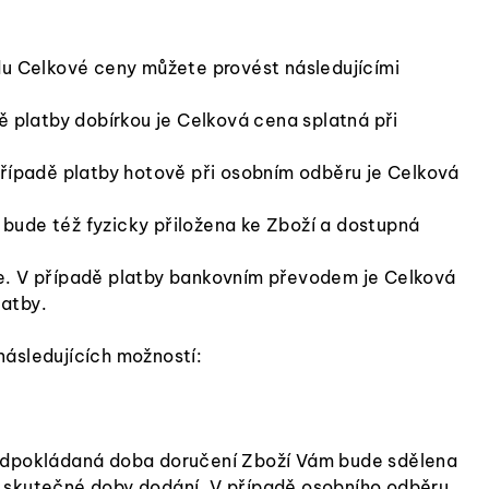
u Celkové ceny můžete provést následujícími
ě platby dobírkou je Celková cena splatná při
případě platby hotově při osobním odběru je Celková
bude též fyzicky přiložena ke Zboží a dostupná
te. V případě platby bankovním převodem je Celková
latby.
následujících možností:
Předpokládaná doba doručení Zboží Vám bude sdělena
d skutečné doby dodání. V případě osobního odběru