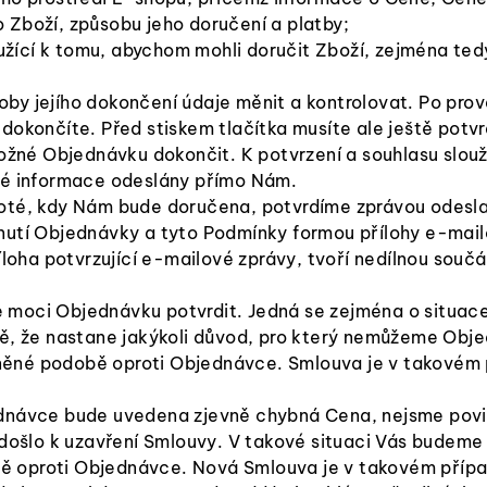
 Zboží, způsobu jeho doručení a platby;
oužící k tomu, abychom mohli doručit Zboží, zejména tedy
y jejího dokončení údaje měnit a kontrolovat. Po prove
dokončíte. Před stiskem tlačítka musíte ale ještě potvr
é Objednávku dokončit. K potvrzení a souhlasu slouží 
né informace odeslány přímo Nám.
poté, kdy Nám bude doručena, potvrdíme zprávou odesl
nutí Objednávky a tyto Podmínky formou přílohy e-mail
říloha potvrzující e-mailové zprávy, tvoří nedílnou so
moci Objednávku potvrdit. Jedná se zejména o situace
dě, že nastane jakýkoli důvod, pro který nemůžeme Ob
né podobě oproti Objednávce. Smlouva je v takovém př
dnávce bude uvedena zjevně chybná Cena, nejsme povin
y došlo k uzavření Smlouvy. V takové situaci Vás bude
oproti Objednávce. Nová Smlouva je v takovém případě