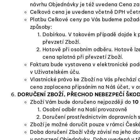
návrhu Objednávky je též uvedena Cena za
Celková cena je uvedena včetně DPH včet
Platbu Celkové ceny po Vás budeme požado
způsoby:
Dobírkou. V takovém případě dojde k pl
převzetí Zboží.
Hotově při osobním odběru. Hotově lze
cena splatná při převzetí Zboží.
Faktura bude vystavena v elektronické pod
v Uživatelském úču.
Vlastnické právo ke Zboží na Vás přechází
cena zaplacena připsáním na Náš účet, v o
DORUČENÍ ZBOŽÍ, PŘECHOD NEBEZPEČÍ ŠKOD
Zboží Vám bude doručeno nejpozději do
10
Osobní odběr na Naší provozovně
Doručení prostřednictvím dopravních 
Zboží je možné doručit pouze v rámci České
Doba doručení Zboží vždy závisí na jeho d
v potvrzení Objednávky. Doba uvedená v tě