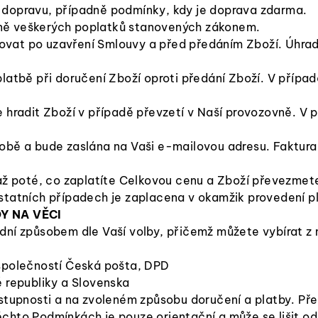
 dopravu, případně podmínky, kdy je doprava zdarma.
ně veškerých poplatků stanovených zákonem.
vat po uzavření Smlouvy a před předáním Zboží. Úhrad
atbě při doručení Zboží oproti předání Zboží. V případ
 hradit Zboží v případě převzetí v Naší provozovně. V 
obě a bude zaslána na Vaši e-mailovou adresu. Faktura 
 až poté, co zaplatíte Celkovou cenu a Zboží převezme
statních případech je zaplacena v okamžik provedení p
Y NA VĚCI
dní způsobem dle Vaší volby, přičemž můžete vybírat z 
společností Česká pošta, DPD
 republiky a Slovenska
ostupnosti a na zvoleném způsobu doručení a platby. 
chto Podmínkách je pouze orientační a může se lišit o