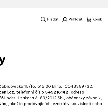
Hledat
Přihlášení
Náku
košík
y
m Zábrdovická 15/16, 615 00 Brno, IČO43389732,
eni.cz,
telefonní číslo
545216142
, adresa
1751 odst. 1 zákona č. 89/2012 Sb., občanský zákoník,
Nás, jakožto prodávajících, vzniklá v souvislosti nebo