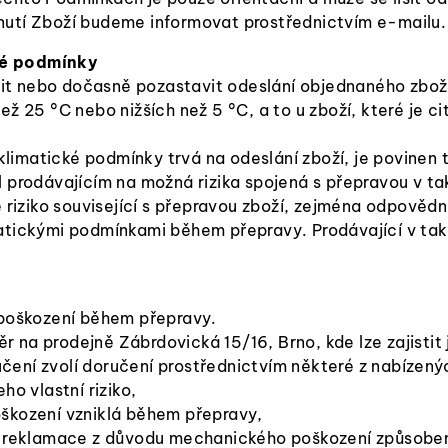
utí Zboží budeme informovat prostřednictvím e-mailu.
ké podmínky
ložit nebo dočasně pozastavit odeslání objednaného zbo
ž 25 °C nebo nižších než 5 °C, a to u zboží, které je ci
 klimatické podmínky trvá na odeslání zboží, je povinen
l prodávajícím na možná rizika spojená s přepravou v
 riziko související s přepravou zboží, zejména odpověd
atickými podmínkami během přepravy. Prodávající v tak
 poškození během přepravy.
na prodejně Zábrdovická 15/16, Brno, kde lze zajistit j
učení zvolí doručení prostřednictvím některé z nabízený
ho vlastní riziko,
škození vzniklá během přepravy,
ní reklamace z důvodu mechanického poškození způsobe