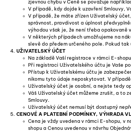
zjevnou chybu v Ceně se považuje například
V případě, kdy dojde k uzavření Smlouvy, 
V případě, že máte zřízen Uživatelský účet
správnost, pravdivost a úplnost předvyplně
výhodou však je, že není třeba opakovaně v
V některých případech umožňujeme na nákup 
slevě do předem určeného pole. Pokud tak 
UŽIVATELSKÝ ÚČET
Na základě Vaší registrace v rámci E-shop
Při registraci Uživatelského účtu je Vaše 
Přístup k Uživatelskému účtu je zabezpeče
nikomu tyto údaje neposkytovat. V případě,
Uživatelský účet je osobní, a nejste tedy 
Váš Uživatelský účet můžeme zrušit, a to ze
Smlouvy.
Uživatelský účet nemusí být dostupný nepř
CENOVÉ A PLATEBNÍ PODMÍNKY, VÝHRADA V
Cena je vždy uvedena v rámci E-shopu, v 
shopu a Cenou uvedenou v návrhu Objednáv