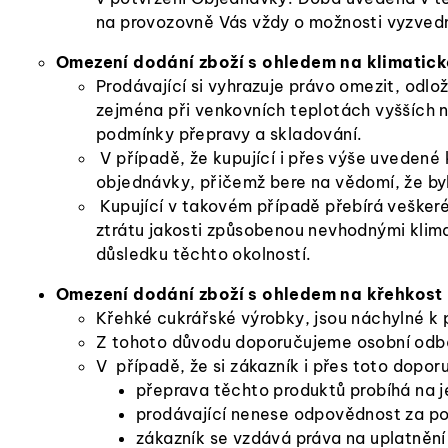
na provozovně Vás vždy o možnosti vyzvedn
Omezení dodání zboží s ohledem na klimatic
Prodávající si vyhrazuje právo omezit, od
zejména při venkovních teplotách vyšších ne
podmínky přepravy a skladování.
V případě, že kupující i přes výše uvedené
objednávky, přičemž bere na vědomí, že by
Kupující v takovém případě přebírá veškeré
ztrátu jakosti způsobenou nevhodnými klim
důsledku těchto okolností.
Omezení dodání zboží s ohledem na křehkost
Křehké cukrářské výrobky, jsou náchylné k
Z tohoto důvodu doporučujeme osobní odběr 
V případě, že si zákazník i přes toto dopor
přeprava těchto produktů probíhá na je
prodávající nenese odpovědnost za po
zákazník se vzdává práva na uplatně