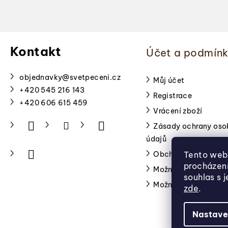
Z
á
Kontakt
Účet a podmín
p
a
objednavky
@
svetpeceni.cz
Můj účet
+420 545 216 143
Registrace
t
+420 606 615 459
Vrácení zboží
í
Zásady ochrany oso
údajů
Obchodní podmínky
Tento web 
procházen
Možnosti platby
souhlas s 
Možnosti dopravy
zde
.
Nastave