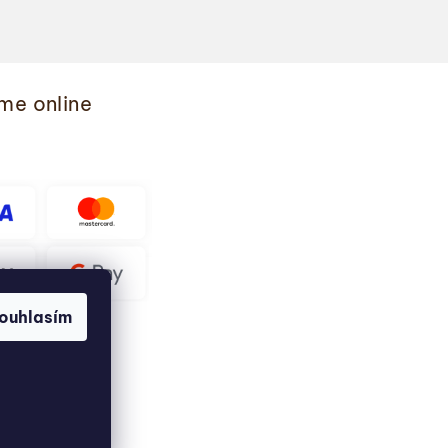
me online
ouhlasím
.