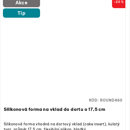
Akce
–20 %
Tip
KÓD:
ROUND460
Silikonová forma na vklad do dortu o 17,5 cm
Silikonová forma vhodná na dortový vklad (cake insert), kulatý
tvar, průměr 17,5 cm, flexibilní silikon, hladký...