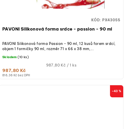
KÓD:
PX4305S
PAVONI Silikonová forma srdce - passion - 90 ml
PAVONI Silikonová forma Passion - 90 ml, 12 kusů forem srdcí,
objem 1 formičky 90 ml, rozměr 71 x 66 x 38 mm,...
Skladem
(10 ks)
Měrná
987,80 Kč / 1 ks
987,80 Kč
cena:
816,36 Kč bez DPH
–43 %