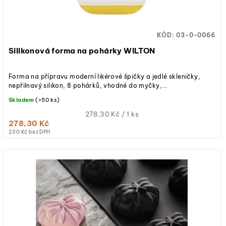
d
ů
u
KÓD:
03-0-0066
k
Silikonová forma na pohárky WILTON
t
Forma na přípravu moderní likérové špičky a jedlé skleničky,
ů
nepřilnavý silikon, 8 pohárků, vhodné do myčky,...
Skladem
(>50 ks)
Měrná
278,30 Kč / 1 ks
278,30 Kč
cena:
230 Kč bez DPH