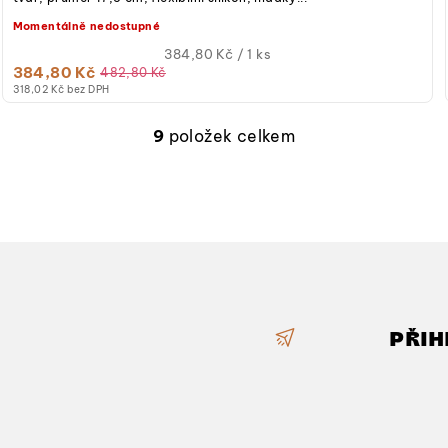
Momentálně nedostupné
Měrná
384,80 Kč / 1 ks
384,80 Kč
cena:
482,80 Kč
318,02 Kč bez DPH
9
položek celkem
O
v
l
á
d
a
c
PŘIH
í
p
r
v