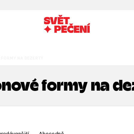
É FORMY NA DEZERTY
konové formy na de
prodávanější
Abecedně