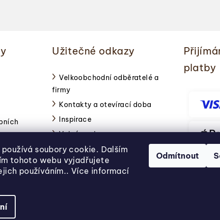
k
y
v
ý
ky
Užitečné odkazy
Přijímá
p
platby
i
Velkoobchodní odběratelé a
s
firmy
u
Kontakty a otevírací doba
Inspirace
bních
Volné pozice
používá soubory cookie. Dalším
Odmítnout
S
ím tohoto webu vyjadřujete
jejich používáním.. Více informací
ní
Copyright 2026
Svět pečení
. Všechna práva vyhrazena