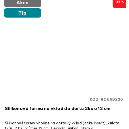
Akce
–36 %
Tip
KÓD:
ROUND230
Silikonová forma na vklad do dortu 2ks o 12 cm
Silikonové formy vhodné na dortový vklad (cake insert), kulatý
tvar, 2 ks, průměr 12 cm, flexibilní silikon, hladký...