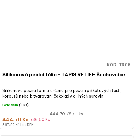
KÓD:
TR06
Silikonová pečící fólie - TAPIS RELIEF Šachovnice
Silikonová pečná forma určena pro pečení piškotových těst,
korpusů nebo k tvarování čokolády a jiných surovin.
Skladem
(1 ks)
Měrná
444,70 Kč / 1 ks
444,70 Kč
cena:
786,50 Kč
367,52 Kč bez DPH