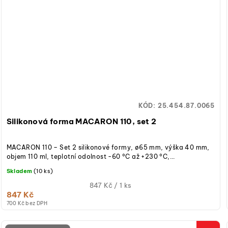
KÓD:
25.454.87.0065
Silikonová forma MACARON 110, set 2
MACARON 110 – Set 2 silikonové formy, ø65 mm, výška 40 mm,
objem 110 ml, teplotní odolnost -60 °C až +230 °C,...
Skladem
(10 ks)
Měrná
847 Kč / 1 ks
847 Kč
cena:
700 Kč bez DPH