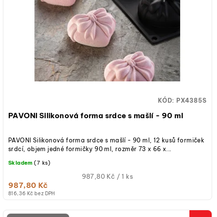
KÓD:
PX4385S
PAVONI Silikonová forma srdce s mašlí - 90 ml
PAVONI Silikonová forma srdce s mašlí - 90 ml, 12 kusů formiček
srdcí, objem jedné formičky 90 ml, rozměr 73 x 66 x...
Skladem
(7 ks)
Měrná
987,80 Kč / 1 ks
987,80 Kč
cena:
816,36 Kč bez DPH