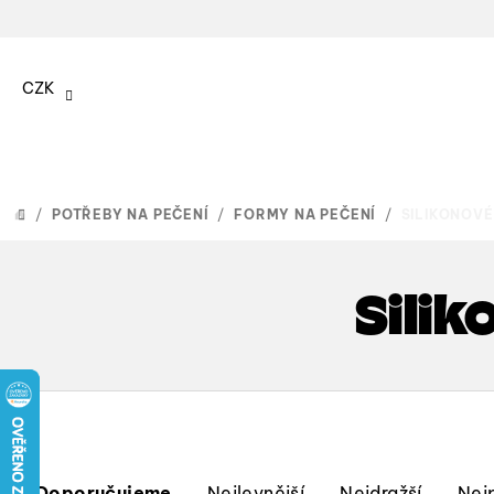
Přejít
na
CZK
obsah
/
POTŘEBY NA PEČENÍ
/
FORMY NA PEČENÍ
/
SILIKONOV
DOMŮ
Sili
Ř
Doporučujeme
Nejlevnější
Nejdražší
Nej