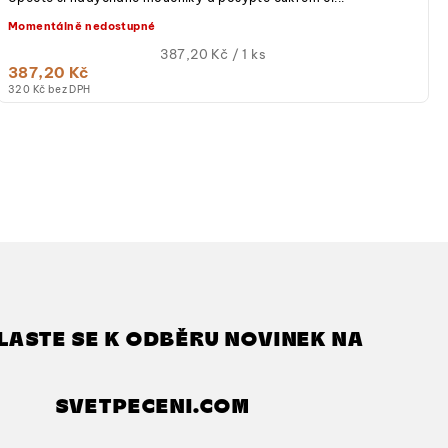
Momentálně nedostupné
Měrná
387,20 Kč / 1 ks
387,20 Kč
cena:
320 Kč bez DPH
LASTE SE K ODBĚRU NOVINEK NA
SVETPECENI.COM