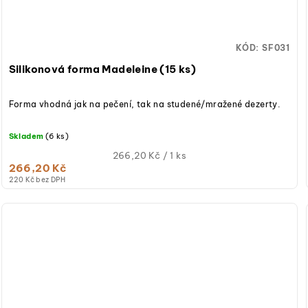
KÓD:
SF031
Silikonová forma Madeleine (15 ks)
Forma vhodná jak na pečení, tak na studené/mražené dezerty.
Skladem
(6 ks)
Měrná
266,20 Kč / 1 ks
266,20 Kč
cena:
220 Kč bez DPH