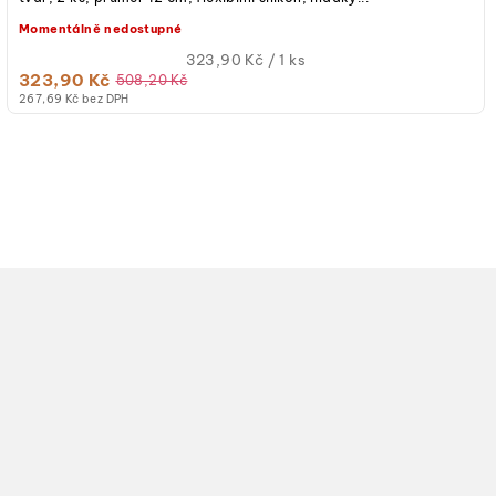
Momentálně nedostupné
Měrná
323,90 Kč / 1 ks
323,90 Kč
cena:
508,20 Kč
267,69 Kč bez DPH