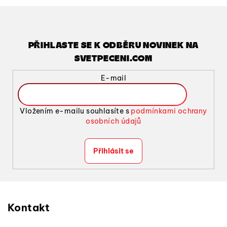
PŘIHLASTE SE K ODBĚRU NOVINEK NA
SVETPECENI.COM
E-mail
Vložením e-mailu souhlasíte s
podmínkami ochrany
osobních údajů
Přihlásit se
Z
á
p
Kontakt
a