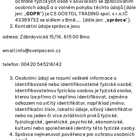
ochraně fyzických osob v souvislosti se zpracováním
osobních údajů a o volném pohybu těchto údajů (dále
jen: „
GDPR
”) je CS GOSTOL TRADING spol. s r.o.IČ
43389732 se sídlem v Brně….. (dále jen: „
správce
“).
Kontaktní údaje správce jsou
adresa: Zábrdovická 15/16, 615 00 Brno
email:info@svetpeceni.cz
telefon: 00420 545216142
Osobními údaji se rozumí veškeré informace o
identifikované nebo identifikovatelné fyzické osobě;
identifikovatelnou fyzickou osobou je fyzická osoba,
kterou lze přímo či nepřímo identifikovat, zejména
odkazem na určitý identifikátor, například jméno,
identifikační číslo, lokační údaje, síťový identifikátor
nebo na jeden či více zvláštních prvků fyzické,
fyziologické, genetické, psychické, ekonomické,
kulturní nebo společenské identity této fyzické osoby.
Správce nejmenoval pověřence pro ochranu osobních