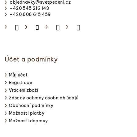
objednavky
@
svetpeceni.cz
t
+420 545 216 143
í
+420 606 615 459
Účet a podmínky
Můj účet
Registrace
Vrácení zboží
Zásady ochrany osobních údajů
Obchodní podmínky
Možnosti platby
Možnosti dopravy