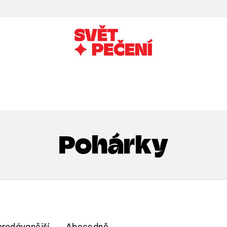
Pohárky
prodávanější
Abecedně