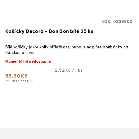
d
ů
u
KÓD:
0339800
k
Košíčky Decora - Bon Bon bílé 35 ks
t
Bílé košíčky jakoukoliv příležitost, nebo je naplňte bonbónky na
ů
dětskou oslavu.
Momentálně nedostupné
Měrná
2,52 Kč / 1 ks
88,30 Kč
cena:
72,98 Kč bez DPH