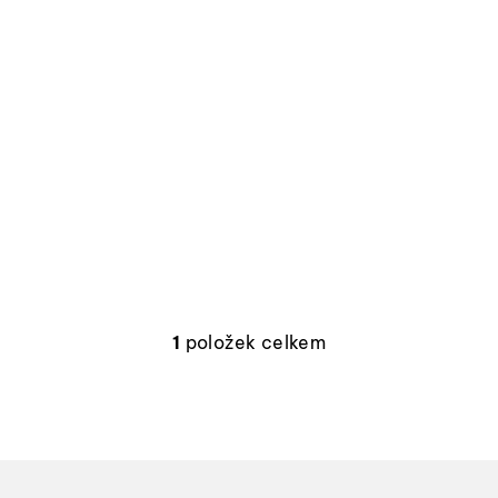
1
položek celkem
O
v
l
á
d