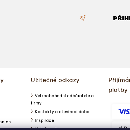
a
c
PŘIH
í
p
r
v
k
y
v
ý
ky
Užitečné odkazy
Přijímá
p
platby
i
Velkoobchodní odběratelé a
s
firmy
u
Kontakty a otevírací doba
Inspirace
bních
Volné pozice