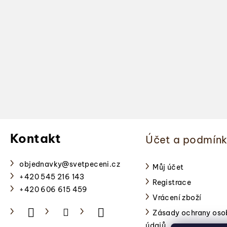
Z
á
Kontakt
Účet a podmín
p
a
objednavky
@
svetpeceni.cz
Můj účet
+420 545 216 143
Registrace
t
+420 606 615 459
Vrácení zboží
í
Zásady ochrany oso
údajů