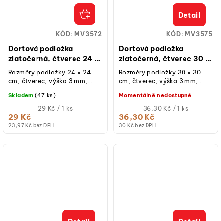
Detail
KÓD:
MV3572
KÓD:
MV3575
Dortová podložka
Dortová podložka
zlatočerná, čtverec 24 ×
zlatočerná, čtverec 30 ×
24 cm, výška 3 mm
30 cm, výška 3 mm
Rozměry podložky 24 × 24
Rozměry podložky 30 × 30
cm, čtverec, výška 3 mm,
cm, čtverec, výška 3 mm,
oboustranná, zlatá a černá
oboustranná, zlatá a černá
Skladem
(47 ks)
Momentálně nedostupné
barva, kartonová,
barva, kartonová,
nepromastitelná,...
Měrná
nepromastitelná,...
Měrná
29 Kč / 1 ks
36,30 Kč / 1 ks
cena:
cena:
29 Kč
36,30 Kč
23,97 Kč bez DPH
30 Kč bez DPH