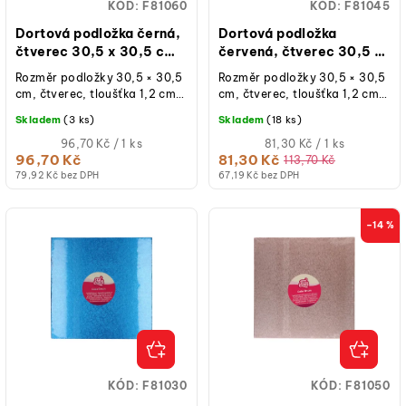
o
KÓD:
F81060
KÓD:
F81045
d
Dortová podložka černá,
Dortová podložka
u
čtverec 30,5 x 30,5 cm,
červená, čtverec 30,5 x
výška 12 mm
30,5 cm, výška 12 mm
k
Rozměr podložky 30,5 × 30,5
Rozměr podložky 30,5 × 30,5
cm, čtverec, tloušťka 1,2 cm,
cm, čtverec, tloušťka 1,2 cm,
t
černá, opakovaně použitelná,
červená, opakovaně
Skladem
(3 ks)
Skladem
(18 ks)
ů
1 ks.
použitelná, 1 ks.
Měrná
Měrná
96,70 Kč / 1 ks
81,30 Kč / 1 ks
cena:
cena:
96,70 Kč
81,30 Kč
113,70 Kč
79,92 Kč bez DPH
67,19 Kč bez DPH
–14 %
KÓD:
F81030
KÓD:
F81050