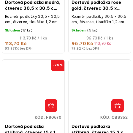
Dortová podložka modrá,
Dortová podložka rose
čtverec 30,5 x 30,5 cm,
gold, čtverec 30,5 x
výška 12 mm
30,5 cm, výška 12 mm
Rozměr podložky 30,5 × 30,5
Rozměr podložky 30,5 × 30,5
cm, čtverec, tloušťka 1,2 cm,
cm, čtverec, tloušťka 1,2 cm,
modrá, opakovaně
rose gold, opakovaně
Skladem
(17 ks)
Skladem
(5 ks)
použitelná, 1 ks.
použitelná, 1 ks.
Měrná
Měrná
113,70 Kč / 1 ks
96,70 Kč / 1 ks
cena:
cena:
113,70 Kč
96,70 Kč
113,70 Kč
93,97 Kč bez DPH
79,92 Kč bez DPH
–25 %
KÓD:
F80670
KÓD:
CBS352
Dortová podložka
Dortová podložka
stříbrná, čtverec 15 x 15
stříbrná, čtverec 15,2 x