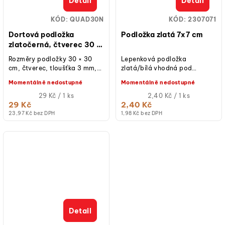
Detail
Detail
KÓD:
QUAD30N
KÓD:
2307071
Dortová podložka
Podložka zlatá 7x7 cm
zlatočerná, čtverec 30 ×
30 cm, výška 3 mm
Rozměry podložky 30 × 30
Lepenková podložka
cm, čtverec, tloušťka 3 mm,
zlatá/bílá vhodná pod
oboustranná, zlatá a černá
dezerty. Podložka je odolná
Momentálně nedostupné
Momentálně nedostupné
fólie, kartonová,
proti vlhku a mastnotě na
nepromastitelná,...
Měrná
obou stranách....
Měrná
29 Kč / 1 ks
2,40 Kč / 1 ks
cena:
cena:
29 Kč
2,40 Kč
23,97 Kč bez DPH
1,98 Kč bez DPH
Detail