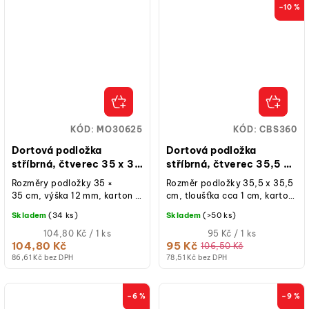
–10 %
KÓD:
MO30625
KÓD:
CBS360
Dortová podložka
Dortová podložka
stříbrná, čtverec 35 x 35
stříbrná, čtverec 35,5 x
cm, výška 12 mm
35,5 cm, výška 10 mm
Rozměry podložky 35 ×
Rozměr podložky 35,5 x 35,5
35 cm, výška 12 mm, karton s
cm, tloušťka cca 1 cm, karton
metalickou stříbrnou folií,
se stříbrnou fólií, 1 ks.
Skladem
(34 ks)
Skladem
(>50 ks)
květinový vzor, 1 ks.
Měrná
Měrná
104,80 Kč / 1 ks
95 Kč / 1 ks
cena:
cena:
104,80 Kč
95 Kč
106,50 Kč
86,61 Kč bez DPH
78,51 Kč bez DPH
–6 %
–9 %