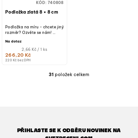
KÓD:
740808
Podložka zlatá 8 × 8 cm
Podložka na míru - chcete jiný
rozměr? Ozvěte se nám!
Zlatá podložka 8 × 8 cm,
Na dotaz
lepenková, odolná proti vlhku
a...
Měrná
2,66 Kč / 1 ks
cena:
266,20 Kč
220 Kč bez DPH
31
položek celkem
O
v
l
á
d
a
c
í
PŘIHLASTE SE K ODBĚRU NOVINEK NA
p