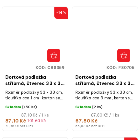
–14 %
KÓD:
CBS359
KÓD:
F80705
Dortová podložka
Dortová podložka
stříbrná, čtverec 33 x 33
stříbrná, čtverec 33 x 33
cm, výška 10 mm
cm, výška 3 mm
Rozměr podložky 33 × 33 cm,
Rozměr podložky 33 x 33 cm,
tloušťka cca 1 cm, karton se
tloušťka cca 3 mm, karton se
stříbrnou fólií, 1 ks.
stříbrnou fólií, 1 ks.
Skladem
(>50 ks)
Skladem
(2 ks)
Měrná
Měrná
87,10 Kč / 1 ks
67,80 Kč / 1 ks
cena:
cena:
87,10 Kč
67,80 Kč
101,60 Kč
71,98 Kč bez DPH
56,03 Kč bez DPH