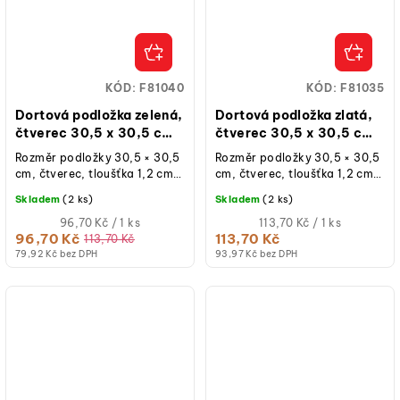
KÓD:
F81040
KÓD:
F81035
Dortová podložka zelená,
Dortová podložka zlatá,
čtverec 30,5 x 30,5 cm,
čtverec 30,5 x 30,5 cm,
výška 12 mm
výška 12 mm
Rozměr podložky 30,5 × 30,5
Rozměr podložky 30,5 × 30,5
cm, čtverec, tloušťka 1,2 cm,
cm, čtverec, tloušťka 1,2 cm,
zelená, opakovaně
zlatá, opakovaně použitelná,
Skladem
(2 ks)
Skladem
(2 ks)
použitelná, 1 ks.
1 ks.
Měrná
Měrná
96,70 Kč / 1 ks
113,70 Kč / 1 ks
cena:
cena:
96,70 Kč
113,70 Kč
113,70 Kč
79,92 Kč bez DPH
93,97 Kč bez DPH