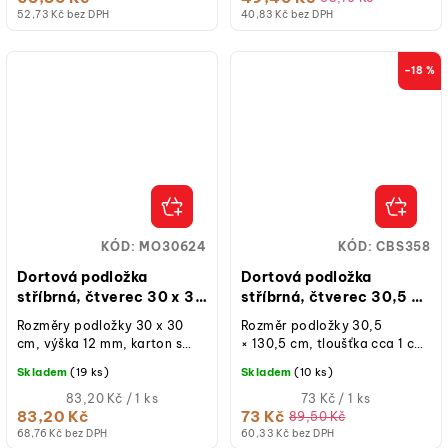
52,73 Kč bez DPH
40,83 Kč bez DPH
–18 %
KÓD:
MO30624
KÓD:
CBS358
Dortová podložka
Dortová podložka
stříbrná, čtverec 30 x 30
stříbrná, čtverec 30,5 x
cm, výška 12 mm
30,5 cm, výška 10 mm
Rozměry podložky 30 x 30
Rozměr podložky 30,5
cm, výška 12 mm, karton s
× 130,5 cm, tloušťka cca 1 cm,
metalickou stříbrnou folií,
karton se stříbrnou fólií, 1 ks.
Skladem
(19 ks)
Skladem
(10 ks)
květinový vzor, 1 ks.
Měrná
Měrná
83,20 Kč / 1 ks
73 Kč / 1 ks
cena:
cena:
83,20 Kč
73 Kč
89,50 Kč
68,76 Kč bez DPH
60,33 Kč bez DPH