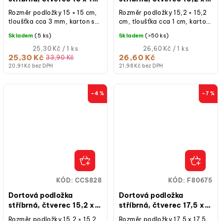
cm, výška 3 mm
15,2 cm, výška 10 mm
Rozměr podložky 15 × 15 cm,
Rozměr podložky 15,2 × 15,2
tloušťka cca 3 mm, karton se
cm, tloušťka cca 1 cm, karton
stříbrnou fólií, 1 ks.
se stříbrnou fólií, 1 ks.
Skladem
(5 ks)
Skladem
(>50 ks)
Měrná
Měrná
25,30 Kč / 1 ks
26,60 Kč / 1 ks
cena:
cena:
25,30 Kč
26,60 Kč
33,90 Kč
20,91 Kč bez DPH
21,98 Kč bez DPH
–4 %
–7 %
KÓD:
CCS828
KÓD:
F80675
Dortová podložka
Dortová podložka
stříbrná, čtverec 15,2 x
stříbrná, čtverec 17,5 x
15,2 cm, výška 3 mm
17,5 cm, výška 3 mm
Rozměr podložky 15,2 × 15,2
Rozměr podložky 17,5 x 17,5