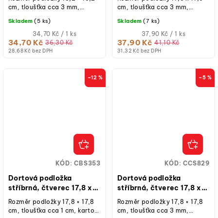
cm, tloušťka cca 3 mm,
cm, tloušťka cca 3 mm,
karton se stříbrnou fólií, 1 ks.
karton se stříbrnou fólií, 1 ks.
Skladem
(5 ks)
Skladem
(7 ks)
Měrná
Měrná
34,70 Kč / 1 ks
37,90 Kč / 1 ks
cena:
cena:
34,70 Kč
37,90 Kč
36,30 Kč
41,10 Kč
28,68 Kč bez DPH
31,32 Kč bez DPH
–12 %
–5 %
KÓD:
CBS353
KÓD:
CCS829
Dortová podložka
Dortová podložka
stříbrná, čtverec 17,8 x
stříbrná, čtverec 17,8 x
17,8 cm, výška 10 mm
17,8 cm, výška 3 mm
Rozměr podložky 17,8 × 17,8
Rozměr podložky 17,8 × 17,8
cm, tloušťka cca 1 cm, karton
cm, tloušťka cca 3 mm,