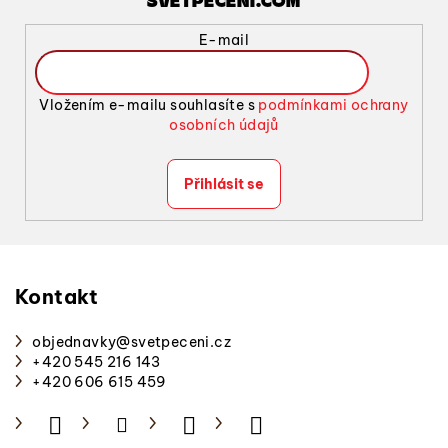
SVETPECENI.COM
r
v
E-mail
k
y
v
Vložením e-mailu souhlasíte s
podmínkami ochrany
ý
osobních údajů
p
i
Přihlásit se
s
u
Z
á
p
Kontakt
a
objednavky
@
svetpeceni.cz
t
+420 545 216 143
í
+420 606 615 459