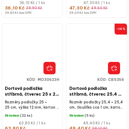
Měrná
Měrná
36,10 Kč / 1 ks
47,30 Kč / 1 ks
cena:
cena:
36,10 Kč
47,30 Kč
39,90 Kč
49,60 Kč
29,83 Kč bez DPH
39,09 Kč bez DPH
–14 %
KÓD:
MO30623H
KÓD:
CBS356
Dortová podložka
Dortová podložka
stříbrná, čtverec 25 x 25
stříbrná, čtverec 25,4 x
cm, výška 12 mm
25,4 cm, výška 10 mm
Rozměry podložky 25 ×
Rozměr podložky 25,4 × 25,4
25 cm, výška 12 mm, karton s
cm, tloušťka cca 1 cm, karton
metalickou stříbrnou folií,
se stříbrnou fólií, 1 ks.
Skladem
(22 ks)
Skladem
(5 ks)
květinový vzor, 1 ks.
Měrná
Měrná
63,80 Kč / 1 ks
49,40 Kč / 1 ks
cena:
cena:
63,80 Kč
49,40 Kč
58,10 Kč