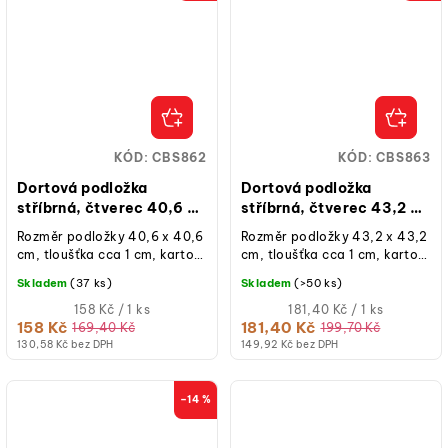
KÓD:
CBS862
KÓD:
CBS863
Dortová podložka
Dortová podložka
stříbrná, čtverec 40,6 x
stříbrná, čtverec 43,2 x
40,6 cm, výška 10 mm
43,2 cm, výška 10 mm
Rozměr podložky 40,6 x 40,6
Rozměr podložky 43,2 x 43,2
cm, tloušťka cca 1 cm, karton
cm, tloušťka cca 1 cm, karton
se stříbrnou fólií, 1 ks.
se stříbrnou fólií, 1 ks.
Skladem
(37 ks)
Skladem
(>50 ks)
Měrná
Měrná
158 Kč / 1 ks
181,40 Kč / 1 ks
cena:
cena:
158 Kč
181,40 Kč
169,40 Kč
199,70 Kč
130,58 Kč bez DPH
149,92 Kč bez DPH
–14 %