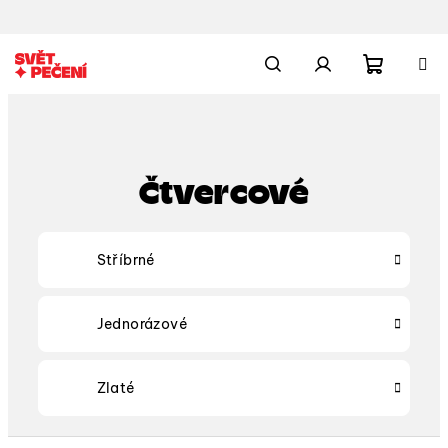
Přejít
na
obsah
Nákupn
Hledat
Přihlášení
košík
Čtvercové
Stříbrné
Jednorázové
Zlaté