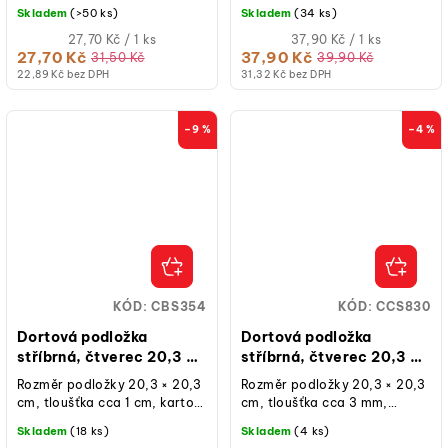
se stříbrnou fólií, 1 ks.
karton se stříbrnou fólií, 1 ks.
Skladem
(>50 ks)
Skladem
(34 ks)
Měrná
Měrná
27,70 Kč / 1 ks
37,90 Kč / 1 ks
cena:
cena:
27,70 Kč
37,90 Kč
31,50 Kč
39,90 Kč
22,89 Kč bez DPH
31,32 Kč bez DPH
–9 %
–4 %
KÓD:
CBS354
KÓD:
CCS830
Dortová podložka
Dortová podložka
stříbrná, čtverec 20,3 x
stříbrná, čtverec 20,3 x
20,3 cm, výška 10 mm
20,3 cm, výška 3 mm
Rozměr podložky 20,3 × 20,3
Rozměr podložky 20,3 × 20,3
cm, tloušťka cca 1 cm, karton
cm, tloušťka cca 3 mm,
se stříbrnou fólií, 1 ks.
karton se stříbrnou fólií, 1 ks.
Skladem
(18 ks)
Skladem
(4 ks)