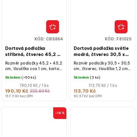
KÓD:
CBS864
KÓD:
F81025
Dortová podložka
Dortová podložka světle
stříbrná, čtverec 45,2 x
modrá, čtverec 30,5 x
45,2 cm, výška 10 mm
30,5 cm, výška 12 mm
Rozměr podložky 45,2 × 45,2
Rozměr podložky 30,5 × 30,5
cm, tloušťka cca 1 cm, karton
cm, čtverec, tloušťka 1,2 cm,
se stříbrnou fólií, 1 ks.
světle modrá, opakovaně
Skladem
(>50 ks)
Skladem
(3 ks)
použitelná, 1 ks.
Měrná
Měrná
190,10 Kč / 1 ks
113,70 Kč / 1 ks
cena:
cena:
190,10 Kč
113,70 Kč
222,60 Kč
157,11 Kč bez DPH
93,97 Kč bez DPH
–14 %