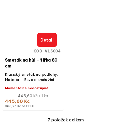
Detail
KÓD:
VL5004
Smeták na hůl - šířka 80
cm
Klasický smeták na podlahy.
Materiál: dřevo a směs žíní. V
balení smeták s kováním.
Momentálně nedostupné
NÁSADA NENÍ SOUČÁSTÍ
BALENÍ.
Měrná
445,60 Kč / 1 ks
cena:
445,60 Kč
368,26 Kč bez DPH
7
položek celkem
O
v