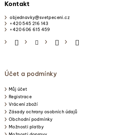
p
Kontakt
a
objednavky
@
svetpeceni.cz
t
+420 545 216 143
í
+420 606 615 459
Účet a podmínky
Můj účet
Registrace
Vrácení zboží
Zásady ochrany osobních údajů
Obchodní podmínky
Možnosti platby
Možnosti dopravy