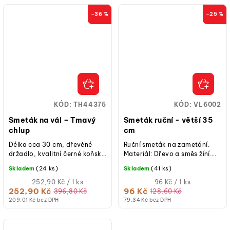
–36 %
–25 %
KÓD:
TH44375
KÓD:
VL6002
Smeták na vál – Tmavý
Smeták ruční - větší 35
chlup
cm
Délka cca 30 cm, dřevěné
Ruční smeták na zametání.
držadlo, kvalitní černé koňské
Materiál: Dřevo a směs žíní.
žíně, pevné a odolné
Délka: 35 cm (smeták 18 cm).
Skladem
(24 ks)
Skladem
(41 ks)
provedení.
Měrná
Měrná
252,90 Kč / 1 ks
96 Kč / 1 ks
cena:
cena:
252,90 Kč
96 Kč
396,80 Kč
128,60 Kč
209,01 Kč bez DPH
79,34 Kč bez DPH