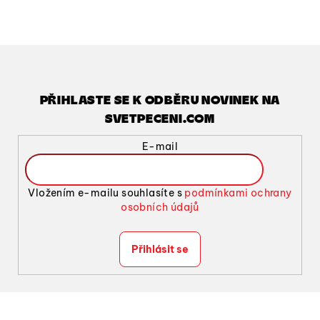
l
á
d
a
c
í
PŘIHLASTE SE K ODBĚRU NOVINEK NA
p
SVETPECENI.COM
r
v
E-mail
k
y
v
Vložením e-mailu souhlasíte s
podmínkami ochrany
ý
osobních údajů
p
i
Přihlásit se
s
u
Z
á