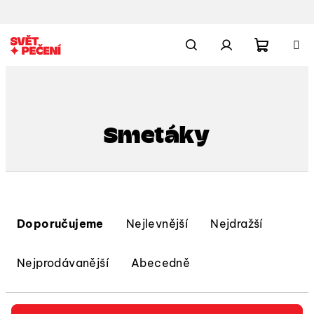
Přejít
na
obsah
Nákupn
Hledat
Přihlášení
košík
Smetáky
Ř
a
Doporučujeme
Nejlevnější
Nejdražší
z
e
Nejprodávanější
Abecedně
n
í