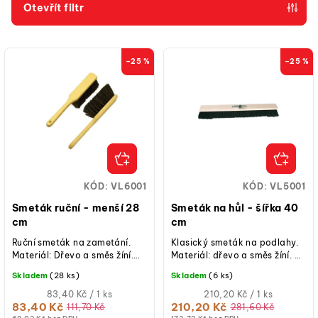
p
Otevřít filtr
r
V
o
ý
d
–25 %
–25 %
p
u
i
k
s
t
p
ů
r
o
KÓD:
VL6001
KÓD:
VL5001
d
Smeták ruční - menší 28
Smeták na hůl - šířka 40
u
cm
cm
k
Ruční smeták na zametání.
Klasický smeták na podlahy.
Materiál: Dřevo a směs žíní.
Materiál: dřevo a směs žíní. V
t
Délka: 28 cm (smeták 15 cm).
balení smeták s kováním.
Skladem
(28 ks)
Skladem
(6 ks)
ů
NÁSADA NENÍ SOUČÁSTÍ
Měrná
BALENÍ.
Měrná
83,40 Kč / 1 ks
210,20 Kč / 1 ks
cena:
cena:
83,40 Kč
210,20 Kč
111,70 Kč
281,60 Kč