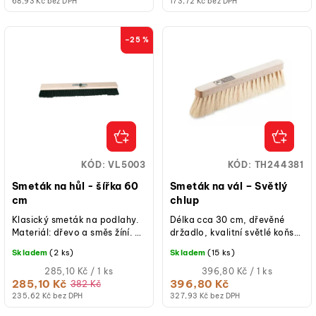
68,93 Kč bez DPH
173,72 Kč bez DPH
–25 %
KÓD:
VL5003
KÓD:
TH244381
Smeták na hůl - šířka 60
Smeták na vál – Světlý
cm
chlup
Klasický smeták na podlahy.
Délka cca 30 cm, dřevěné
Materiál: dřevo a směs žíní. V
držadlo, kvalitní světlé koňské
balení smeták s kováním.
žíně, pevné a odolné
Skladem
(2 ks)
Skladem
(15 ks)
NÁSADA NENÍ SOUČÁSTÍ
provedení.
BALENÍ.
Měrná
Měrná
285,10 Kč / 1 ks
396,80 Kč / 1 ks
cena:
cena:
285,10 Kč
396,80 Kč
382 Kč
235,62 Kč bez DPH
327,93 Kč bez DPH