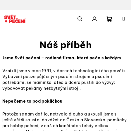
Přejít
na
obsah
Nákupn
Hledat
Přihlášení
Náš příběh
košík
Jsme Svět pečení – rodinná firma, která peče s každým
Vznikli jsme v roce 1991, v časech technologického pravěku.
Vybaveni pouze půjčeným psacím strojem a psacími
potřebami, se maminka, otec a dcera pustili do výzvy:
vybavovat pekárny nezbytnými stroji.
Nepečeme to pod pokličkou
Protože se nám dařilo, netrvalo dlouho a ukousli jsme si
ještě větší sousto: dovážet do Česka a Slovenska pomůcky
pro hobby pečení, v našich končinách tehdy velkou