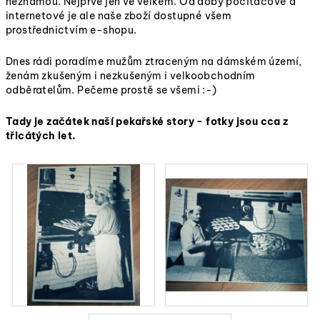
neznámou. Nejprve jen ve velkém. Od doby počítačové a
internetové je ale naše zboží dostupné všem
prostřednictvím e-shopu.
Dnes rádi poradíme mužům ztraceným na dámském území,
ženám zkušeným i nezkušeným i velkoobchodním
odběratelům. Pečeme prostě se všemi :-)
Tady je začátek naší pekařské story - fotky jsou cca z
třicátých let.