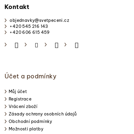
p
Kontakt
a
objednavky
@
svetpeceni.cz
t
+420 545 216 143
í
+420 606 615 459
Účet a podmínky
Můj účet
Registrace
Vrácení zboží
Zásady ochrany osobních údajů
Obchodní podmínky
Možnosti platby