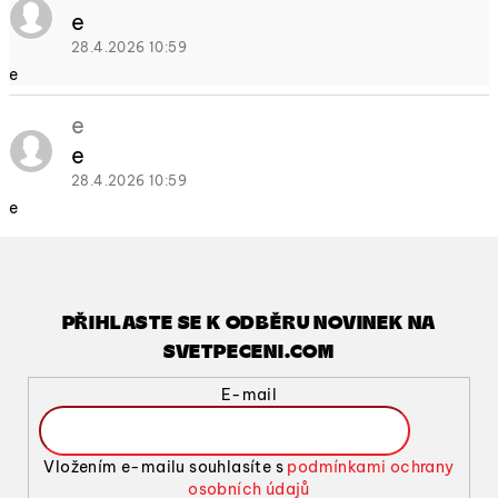
p
e
i
28.4.2026 10:59
s
e
d
i
e
s
e
k
u
28.4.2026 10:59
z
e
í
PŘIHLASTE SE K ODBĚRU NOVINEK NA
SVETPECENI.COM
E-mail
Vložením e-mailu souhlasíte s
podmínkami ochrany
osobních údajů