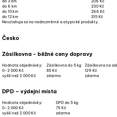
do 3 km
206 Kč
do 6 km
230 Kč
do 10 km
266 Kč
do 12 km
315 Kč
Nevztahuje se na nadrozměrné a atypické produkty.
Česko
Zásilkovna - běžné ceny dopravy
Hodnota objednávky:
Zásilkovna do 5 kg
Zásilkovna na ad
0–2 000 Kč
85 Kč
129 Kč
vyšší než 2 000 Kč
zdarma
zdarma
DPD – výdejní místa
Hodnota objednávky:
DPD do 5 kg
0–2 000 Kč
75 Kč
vyšší než 2 000 Kč
zdarma