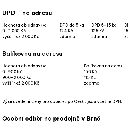
DPD – na adresu
Hodnota objednávky:
DPD do 5 kg
DPD 5–15 kg
D
0–2 000 Kč
124 Kč
135 Kč
1
vyšší než 2 000 Kč
zdarma
zdarma
z
Balíkovna na adresu
Hodnota objednávky:
Balíkovna na adresu
0–900 Kč
150 Kč
900–2 000 Kč
115 Kč
vyšší než 2 000 Kč
zdarma
Výše uvedené ceny pro dopravu po Česku jsou včetně DPH.
Osobní odběr na prodejně v Brně