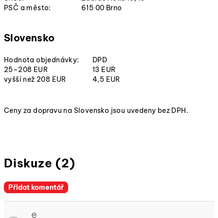
PSČ a město:
615 00 Brno
Slovensko
Hodnota objednávky:
DPD
25–208 EUR
13 EUR
vyšší než 208 EUR
4,5 EUR
Ceny za dopravu na Slovensko jsou uvedeny bez DPH.
Diskuze (2)
Přidat komentář
V
ý
e