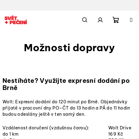
Přejít
na
obsah
Nákupn
Hledat
Přihlášení
Možnosti dopravy
košík
Nestíháte? Využijte expresní dodání po
Brně
Wolt: Expresní dodání do 120 minut po Brně. Objednávky
přijaté v pracovní dny PO–ČT do 13 hodin a PÁ do 11 hodin
budou odeslány ještě v ten samý den.
Vzdálenost doručení (vzdušnou čarou):
Wolt Drive
do 1 km
169 Kč