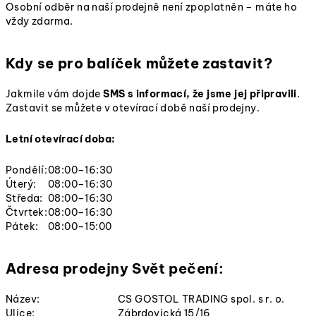
Osobní odběr na naší prodejně není zpoplatněn – máte ho
vždy zdarma.
Kdy se pro balíček můžete zastavit?
Jakmile vám dojde
SMS s informací, že jsme jej připravili
.
Zastavit se můžete v otevírací době naší prodejny.
Letní otevírací doba:
Pondělí:
08:00–16:30
Úterý:
08:00–16:30
Středa:
08:00–16:30
Čtvrtek:
08:00–16:30
Pátek:
08:00–15:00
Adresa prodejny Svět pečení:
Název:
CS GOSTOL TRADING spol. s r. o.
Ulice:
Zábrdovická 15/16