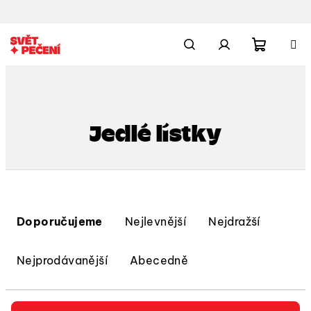
Přejít
na
obsah
Nákupn
Hledat
Přihlášení
košík
Jedlé lístky
Ř
a
Doporučujeme
Nejlevnější
Nejdražší
z
e
Nejprodávanější
Abecedně
n
í