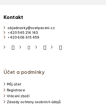
Z
á
p
Kontakt
a
objednavky
@
svetpeceni.cz
t
+420 545 216 143
í
+420 606 615 459
Účet a podmínky
Můj účet
Registrace
Vrácení zboží
Zásady ochrany osobních údajů