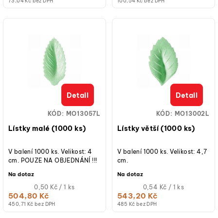
73,04 Kč bez DPH
100,54 Kč bez DPH
Detail
Detail
KÓD:
MO13057L
KÓD:
MO13002L
Lístky malé (1000 ks)
Lístky větší (1000 ks)
V balení 1000 ks. Velikost: 4
V balení 1000 ks. Velikost: 4,7
cm. POUZE NA OBJEDNÁNÍ !!!
cm.
Na dotaz
Na dotaz
Měrná
Měrná
0,50 Kč / 1 ks
0,54 Kč / 1 ks
cena:
cena:
504,80 Kč
543,20 Kč
450,71 Kč bez DPH
485 Kč bez DPH