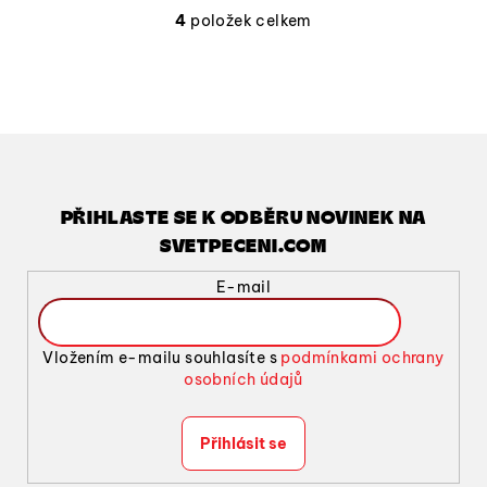
4
položek celkem
O
v
l
á
d
a
c
í
PŘIHLASTE SE K ODBĚRU NOVINEK NA
p
SVETPECENI.COM
r
v
E-mail
k
y
v
Vložením e-mailu souhlasíte s
podmínkami ochrany
ý
osobních údajů
p
i
Přihlásit se
s
u