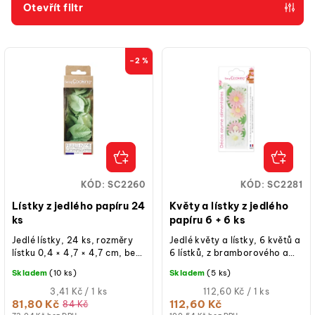
p
Otevřít filtr
r
V
o
ý
d
–2 %
p
u
i
k
s
t
p
ů
r
o
KÓD:
SC2260
KÓD:
SC2281
d
Lístky z jedlého papíru 24
Květy a lístky z jedlého
u
ks
papíru 6 + 6 ks
k
Jedlé lístky, 24 ks, rozměry
Jedlé květy a lístky, 6 květů a
lístku 0,4 × 4,7 × 4,7 cm, bez
6 lístků, z bramborového a
t
AZO barviv, dekorace na
kukuřičného škrobu, průměr
Skladem
(10 ks)
Skladem
(5 ks)
ů
dorty.
květu 4,5 cm.
Měrná
Měrná
3,41 Kč / 1 ks
112,60 Kč / 1 ks
cena:
cena:
81,80 Kč
112,60 Kč
84 Kč