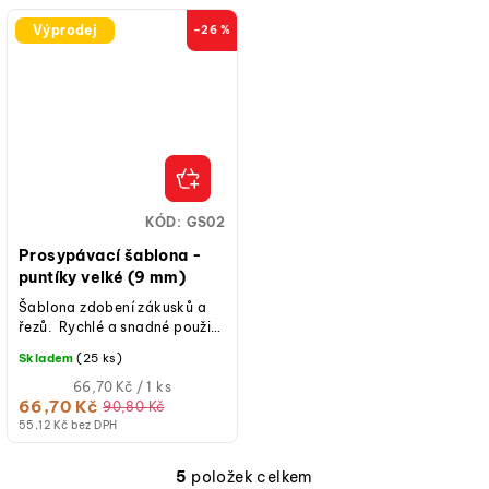
Výprodej
–26 %
KÓD:
GS02
Prosypávací šablona -
puntíky velké (9 mm)
Šablona zdobení zákusků a
řezů. Rychlé a snadné použití,
plastová mřížka na zdobení
Skladem
(25 ks)
sušenek.
Měrná
66,70 Kč / 1 ks
cena:
66,70 Kč
90,80 Kč
55,12 Kč bez DPH
5
položek celkem
O