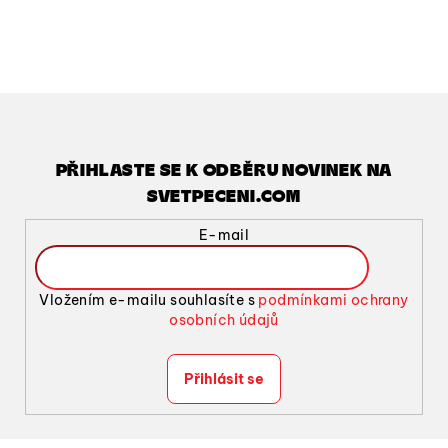
v
l
á
d
a
c
í
PŘIHLASTE SE K ODBĚRU NOVINEK NA
p
SVETPECENI.COM
r
v
E-mail
k
y
v
Vložením e-mailu souhlasíte s
podmínkami ochrany
ý
osobních údajů
p
i
Přihlásit se
s
u
Z