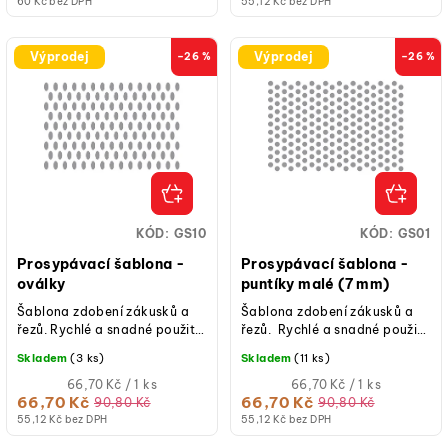
60 Kč bez DPH
55,12 Kč bez DPH
Výprodej
Výprodej
–26 %
–26 %
KÓD:
GS10
KÓD:
GS01
Prosypávací šablona -
Prosypávací šablona -
oválky
puntíky malé (7 mm)
Šablona zdobení zákusků a
Šablona zdobení zákusků a
řezů. Rychlé a snadné použití,
řezů. Rychlé a snadné použití,
plastová mřížka na zdobení
plastová mřížka na zdobení
Skladem
(3 ks)
Skladem
(11 ks)
sušenek.
sušenek.
Měrná
Měrná
66,70 Kč / 1 ks
66,70 Kč / 1 ks
cena:
cena:
66,70 Kč
66,70 Kč
90,80 Kč
90,80 Kč
55,12 Kč bez DPH
55,12 Kč bez DPH