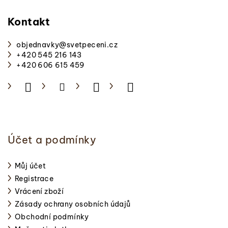
á
p
Kontakt
a
objednavky
@
svetpeceni.cz
t
+420 545 216 143
í
+420 606 615 459
Účet a podmínky
Můj účet
Registrace
Vrácení zboží
Zásady ochrany osobních údajů
Obchodní podmínky