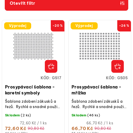
p
Otevřít filtr
r
V
o
ý
d
Výprodej
Výprodej
–20 %
–26 %
p
u
i
k
s
t
p
ů
r
o
KÓD:
GS17
KÓD:
GS05
d
Prosypávací šablona -
Prosypávací šablona -
u
karetní symboly
mřížka
k
Šablona zdobení zákusků a
Šablona zdobení zákusků a
řezů. Rychlé a snadné použití,
řezů. Rychlé a snadné použití,
t
plastová mřížka na zdobení
plastová mřížka na zdobení
Skladem
(2 ks)
Skladem
(46 ks)
ů
sušenek.
sušenek.
Měrná
Měrná
72,60 Kč / 1 ks
66,70 Kč / 1 ks
cena:
cena:
72,60 Kč
66,70 Kč
90,80 Kč
90,80 Kč