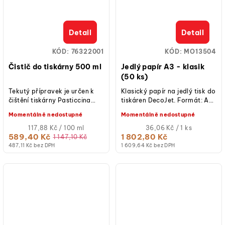
Detail
Detail
KÓD:
76322001
KÓD:
MO13504
Čistič do tiskárny 500 ml
Jedlý papír A3 - klasik
(50 ks)
Tekutý přípravek je určen k
Klasický papír na jedlý tisk do
čištění tiskárny Pasticcina
tiskáren DecoJet. Formát: A3.
4.0. na jedlý papír (fixírky na
Tloušťka listu: 0,55 mm. V
Momentálně nedostupné
Momentálně nedostupné
jedlé barvy). Čistící...
balení 50 ks. Tisknete...
Měrná
Měrná
117,88 Kč / 100 ml
36,06 Kč / 1 ks
cena:
cena:
589,40 Kč
1 802,80 Kč
1 147,10 Kč
487,11 Kč bez DPH
1 609,64 Kč bez DPH