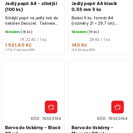
Jedlý papír A4 - silnější
Jedlý papír A4 klasik
(100 ks)
0,55 mm 5 ks
Silnější papír na jedlý tisk do
Balení 5 ks, formát A4
tiskáren DecoJet. Tisknete
(rozměry 21 × 29,7 cm),
jedlé obrázky? Veškeré druhy
tloušťka 0,55 mm, bez lepku,
Skladem
(16 ks)
Skladem
(19 ks)
jedlého papíru a...
kvalitní vaflový povrch pro
Měrná
ostrý a sytý...
Měrná
19,22 Kč / 1 ks
28 Kč / 1 ks
cena:
cena:
1 921,60 Kč
140 Kč
1 715,71 Kč bez DPH
125 Kč bez DPH
KÓD:
765E0166
KÓD:
765E0164
Barva do tiskárny - Black
Barva do tiskárny -