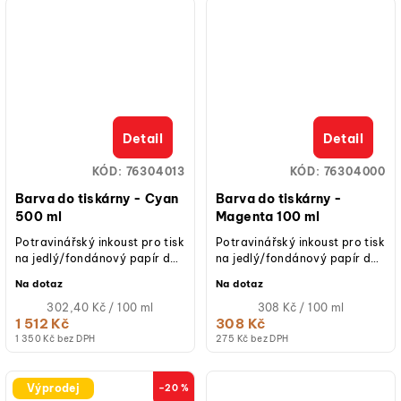
Detail
Detail
KÓD:
76304013
KÓD:
76304000
Barva do tiskárny - Cyan
Barva do tiskárny -
500 ml
Magenta 100 ml
Potravinářský inkoust pro tisk
Potravinářský inkoust pro tisk
na jedlý/fondánový papír do
na jedlý/fondánový papír do
tiskárny Pasticcina 4.0.
tiskárny Pasticcina 4.0.
Na dotaz
Na dotaz
Měrná
Měrná
302,40 Kč / 100 ml
308 Kč / 100 ml
cena:
cena:
1 512 Kč
308 Kč
1 350 Kč bez DPH
275 Kč bez DPH
Výprodej
–20 %