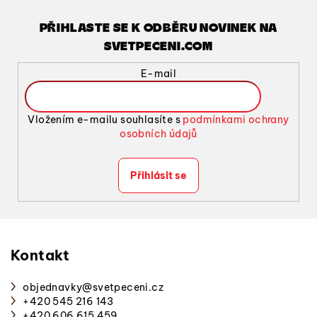
c
í
PŘIHLASTE SE K ODBĚRU NOVINEK NA
p
SVETPECENI.COM
r
v
E-mail
k
y
v
Vložením e-mailu souhlasíte s
podmínkami ochrany
ý
osobních údajů
p
i
Přihlásit se
s
u
Z
á
p
Kontakt
a
objednavky
@
svetpeceni.cz
t
+420 545 216 143
í
+420 606 615 459