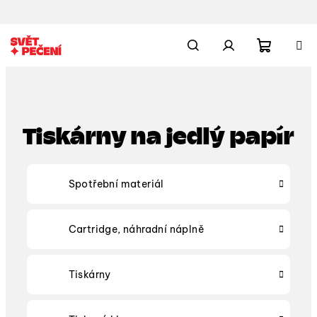
Přejít
na
obsah
Nákupn
Hledat
Přihlášení
košík
Tiskárny na jedlý papír
Spotřební materiál
Cartridge, náhradní náplně
Tiskárny