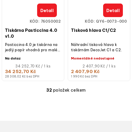
Detail
Detail
KÓD:
76050002
KÓD:
QY6-0073-000
Tiskárna Pasticcina 4.0
Tisková hlava C1/C2
v1.0
Pasticcina 4.0 je tiskárna na
Náhradní tisková hlava k
jedlý papír vhodná pro malé a
tiskárnám DecoJet C1 a C2.
střední cukrárny, které mají
Na dotaz
Momentálně nedostupné
týdenní frekvenci min.
25/30...
Měrná
Měrná
34 252,70 Kč / 1 ks
2 407,90 Kč / 1 ks
cena:
cena:
34 252,70 Kč
2 407,90 Kč
28 308,02 Kč bez DPH
1 990 Kč bez DPH
32
položek celkem
O
v
l
á
d
a