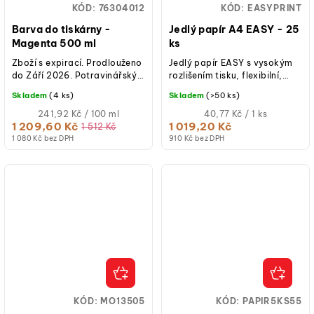
KÓD:
76304012
KÓD:
EASYPRINT
Barva do tiskárny -
Jedlý papír A4 EASY - 25
Magenta 500 ml
ks
Zboží s expirací. Prodlouženo
Jedlý papír EASY s vysokým
do Září 2026. Potravinářský
rozlišením tisku, flexibilní,
inkoust pro tisk na
lehký, bez cukru a ideální pro
Skladem
(4 ks)
Skladem
(>50 ks)
jedlý/fondánový papír do
řezání. Lze jej použít na...
tiskárny...
Měrná
Měrná
241,92 Kč / 100 ml
40,77 Kč / 1 ks
cena:
cena:
1 209,60 Kč
1 019,20 Kč
1 512 Kč
1 080 Kč bez DPH
910 Kč bez DPH
KÓD:
MO13505
KÓD:
PAPIR5KS55