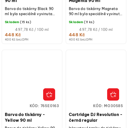
90 ml
Magenta 90 ml
Barva do tiskárny Black 90
Barva do tiskárny Magneta
ml byla speciálně vyvinuta
90 ml byla speciálně vyvinuta
pro použití v tiskárnách
pro použití v tiskárnách
Skladem
(15 ks)
Skladem
(11 ks)
Pasticcina 5.0 a díky svému...
Pasticcina 5.0 a díky svému...
Měrná
Měrná
497,78 Kč / 100 ml
497,78 Kč / 100 ml
cena:
cena:
448 Kč
448 Kč
400 Kč bez DPH
400 Kč bez DPH
KÓD:
765E0163
KÓD:
MO30585
Barva do tiskárny -
Cartridge DJ Revolution -
Yellow 90 ml
černá regular