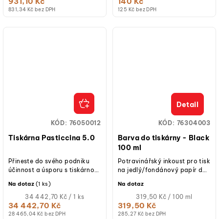
931,10 Kč
140 Kč
831,34 Kč bez DPH
125 Kč bez DPH
Detail
KÓD:
76050012
KÓD:
76304003
Tiskárna Pasticcina 5.0
Barva do tiskárny - Black
100 ml
Přineste do svého podniku
Potravinářský inkoust pro tisk
účinnost a úsporu s tiskárnou
na jedlý/fondánový papír do
Pasticcina 5.0 Tiskárna
tiskárny Pasticcina 4.0.
Na dotaz
(1 ks)
Na dotaz
Pasticcina 5.0 je navržena s
ohledem...
Měrná
Měrná
34 442,70 Kč / 1 ks
319,50 Kč / 100 ml
cena:
cena:
34 442,70 Kč
319,50 Kč
28 465,04 Kč bez DPH
285,27 Kč bez DPH