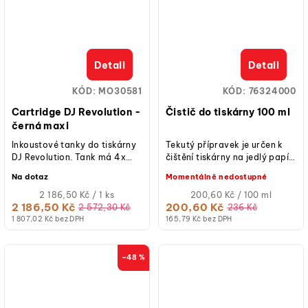
Detail
Detail
KÓD:
MO30581
KÓD:
76324000
Cartridge DJ Revolution -
Čistič do tiskárny 100 ml
černá maxi
Inkoustové tanky do tiskárny
Tekutý přípravek je určen k
DJ Revolution. Tank má 4x
čištění tiskárny na jedlý papír
větší kapacitu než cartridge
(fixírky na jedlé barvy). Čistící
Na dotaz
Momentálně nedostupné
do předchozího modelu DJ
prostředek s vysokou...
A4....
Měrná
Měrná
2 186,50 Kč / 1 ks
200,60 Kč / 100 ml
cena:
cena:
2 186,50 Kč
200,60 Kč
2 572,30 Kč
236 Kč
1 807,02 Kč bez DPH
165,79 Kč bez DPH
–48 %