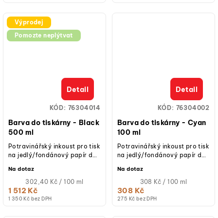
Výprodej
Pomozte neplýtvat
Detail
Detail
KÓD:
76304014
KÓD:
76304002
Barva do tiskárny - Black
Barva do tiskárny - Cyan
500 ml
100 ml
Potravinářský inkoust pro tisk
Potravinářský inkoust pro tisk
na jedlý/fondánový papír do
na jedlý/fondánový papír do
tiskárny Pasticcina 4.0.
tiskárny Pasticcina 4.0.
Na dotaz
Na dotaz
Měrná
Měrná
302,40 Kč / 100 ml
308 Kč / 100 ml
cena:
cena:
1 512 Kč
308 Kč
1 350 Kč bez DPH
275 Kč bez DPH