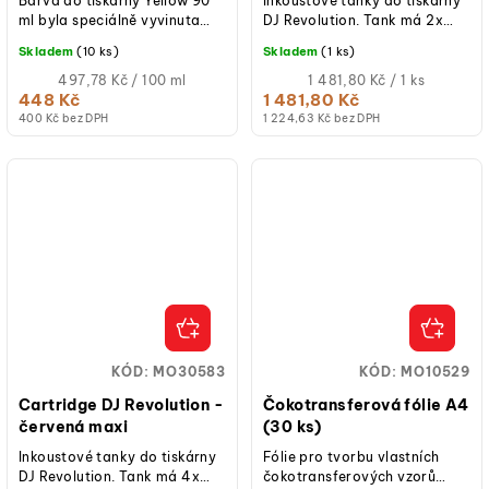
Barva do tiskárny Yellow 90
Inkoustové tanky do tiskárny
ml byla speciálně vyvinuta
DJ Revolution. Tank má 2x
pro použití v tiskárnách
větší kapacitu než cartridge
Skladem
(10 ks)
Skladem
(1 ks)
Pasticcina 5.0 a díky svému...
do předchozího modelu DJ
Měrná
A4....
Měrná
497,78 Kč / 100 ml
1 481,80 Kč / 1 ks
cena:
cena:
448 Kč
1 481,80 Kč
400 Kč bez DPH
1 224,63 Kč bez DPH
KÓD:
MO30583
KÓD:
MO10529
Cartridge DJ Revolution -
Čokotransferová fólie A4
červená maxi
(30 ks)
Inkoustové tanky do tiskárny
Fólie pro tvorbu vlastních
DJ Revolution. Tank má 4x
čokotransferových vzorů