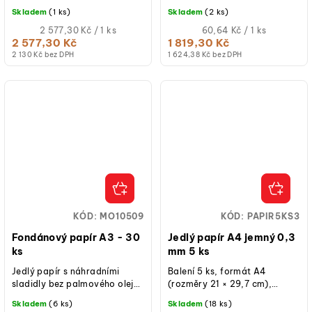
větší kapacitu než cartridge
vhodná do tiskáren DecoJet.
Skladem
(1 ks)
Skladem
(2 ks)
do předchozího modelu DJ
Formát: A4. V balení 30 ks.
A4....
Měrná
Měrná
2 577,30 Kč / 1 ks
60,64 Kč / 1 ks
cena:
cena:
2 577,30 Kč
1 819,30 Kč
2 130 Kč bez DPH
1 624,38 Kč bez DPH
KÓD:
MO10509
KÓD:
PAPIR5KS3
Fondánový papír A3 - 30
Jedlý papír A4 jemný 0,3
ks
mm 5 ks
Jedlý papír s náhradními
Balení 5 ks, formát A4
sladidly bez palmového oleje.
(rozměry 21 × 29,7 cm),
Velice kvalitní jedlý papír pro
tloušťka 0,3 mm, bez lepku,
Skladem
(6 ks)
Skladem
(18 ks)
potisk Vašeho dortu.
kvalitní vaflový povrch pro