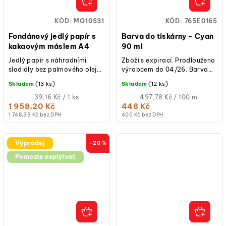
KÓD:
MO10531
KÓD:
765E0165
Fondánový jedlý papír s
Barva do tiskárny - Cyan
kakaovým máslem A4
90 ml
Jedlý papír s náhradními
Zboží s expirací. Prodlouženo
sladidly bez palmového oleje
výrobcem do 04/26. Barva
s kakaovým máslem. Velice
do tiskárny Cyan 90 ml byla
Skladem
(13 ks)
Skladem
(12 ks)
kvalitní jedlý papír pro
speciálně vyvinuta pro...
potisk...
Měrná
Měrná
39,16 Kč / 1 ks
497,78 Kč / 100 ml
cena:
cena:
1 958,20 Kč
448 Kč
1 748,39 Kč bez DPH
400 Kč bez DPH
Výprodej
–20 %
Pomozte neplýtvat