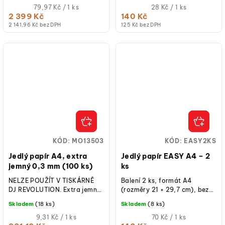
Měrná
ostrý a sytý...
Měrná
79,97 Kč / 1 ks
28 Kč / 1 ks
cena:
cena:
2 399 Kč
140 Kč
2 141,96 Kč bez DPH
125 Kč bez DPH
KÓD:
MO13503
KÓD:
EASY2KS
Jedlý papír A4, extra
Jedlý papír EASY A4 – 2
jemný 0,3 mm (100 ks)
ks
NELZE POUŽÍT V TISKÁRNĚ
Balení 2 ks, formát A4
DJ REVOLUTION. Extra jemný
(rozměry 21 × 29,7 cm), bez
papír na jedlý tisk do tiskáren
cukru, palmového oleje, lepku
Skladem
(18 ks)
Skladem
(8 ks)
DecoJet. Formát: A4.
a E171, kvalitní povrch pro
Tloušťka...
Měrná
ostrý a...
Měrná
9,31 Kč / 1 ks
70 Kč / 1 ks
cena:
cena: