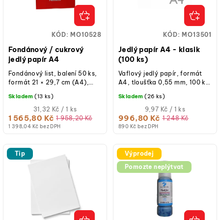
p
ů
r
o
KÓD:
MO10528
KÓD:
MO13501
d
Fondánový / cukrový
Jedlý papír A4 - klasik
u
jedlý papír A4
(100 ks)
k
Fondánový list, balení 50 ks,
Vaflový jedlý papír, formát
formát 21 × 29,7 cm (A4),
A4, tloušťka 0,55 mm, 100 ks
t
tloušťka 0,5 mm, hladký
v balení, pro tiskárny na jedlý
Skladem
(13 ks)
Skladem
(26 ks)
ů
povrch pro tisk jedlým
tisk.
inkoustem, bez...
Měrná
Měrná
31,32 Kč / 1 ks
9,97 Kč / 1 ks
cena:
cena:
1 565,80 Kč
996,80 Kč
1 958,20 Kč
1 248 Kč
1 398,04 Kč bez DPH
890 Kč bez DPH
Tip
Výprodej
Pomozte neplýtvat