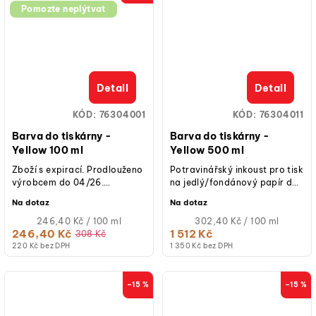
Pomozte neplýtvat
Detail
Detail
KÓD:
76304001
KÓD:
76304011
Barva do tiskárny -
Barva do tiskárny -
Yellow 100 ml
Yellow 500 ml
Zboží s expirací. Prodlouženo
Potravinářský inkoust pro tisk
výrobcem do 04/26.
na jedlý/fondánový papír do
Potravinářský inkoust pro tisk
tiskárny Pasticcina 4.0.
Na dotaz
Na dotaz
na jedlý/fondánový papír do
tiskárny...
Měrná
Měrná
246,40 Kč / 100 ml
302,40 Kč / 100 ml
cena:
cena:
246,40 Kč
1 512 Kč
308 Kč
220 Kč bez DPH
1 350 Kč bez DPH
–15 %
–15 %