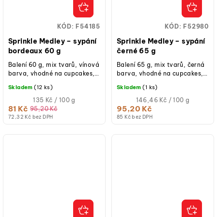
KÓD:
F54185
KÓD:
F52980
Sprinkle Medley – sypání
Sprinkle Medley – sypání
bordeaux 60 g
černé 65 g
Balení 60 g, mix tvarů, vínová
Balení 65 g, mix tvarů, černá
barva, vhodné na cupcakes,
barva, vhodné na cupcakes,
dorty, donuty, cake pops,
dorty, donuty, cake pops,
Skladem
(12 ks)
Skladem
(1 ks)
sušenky či zmrzlinové poháry.
sušenky či zmrzlinové poháry.
Měrná
Měrná
135 Kč / 100 g
146,46 Kč / 100 g
cena:
cena:
81 Kč
95,20 Kč
95,20 Kč
72,32 Kč bez DPH
85 Kč bez DPH