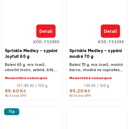
Detail
Detail
KÓD:
F52895
KÓD:
F53295
Sprinkle Medley – sypání
Sprinkle Medley – sypání
Joyfull 65 g
modré 70 g
Balení 65 g, mix tvarů,
Balení 70 g, mix tvarů, modrá
vánoční motiv, zelená, bílá,
barva, vhodné na cupcakes,
hnědá, zlatá barva, vhodné
dorty, donuty, cake pops,
Momentálně nedostupné
Momentálně nedostupné
na cupcakes, dorty, donuty,
sušenky či zmrzlinové poháry.
cake...
Měrná
Měrná
137,85 Kč / 100 g
136 Kč / 100 g
cena:
cena:
89,60 Kč
95,20 Kč
80 Kč bez DPH
85 Kč bez DPH
Tip