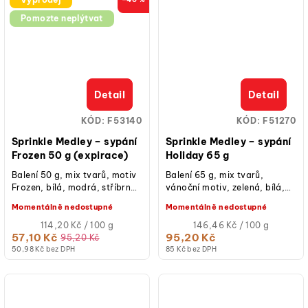
Pomozte neplýtvat
Detail
Detail
KÓD:
F53140
KÓD:
F51270
Sprinkle Medley – sypání
Sprinkle Medley – sypání
Frozen 50 g (expirace)
Holiday 65 g
Balení 50 g, mix tvarů, motiv
Balení 65 g, mix tvarů,
Frozen, bílá, modrá, stříbrná
vánoční motiv, zelená, bílá,
barva, vhodné na cupcakes,
červená barva, vhodné na
Momentálně nedostupné
Momentálně nedostupné
dorty, donuty, cake pops,...
cupcakes, dorty, donuty,
Měrná
cake pops,...
Měrná
114,20 Kč / 100 g
146,46 Kč / 100 g
cena:
cena:
57,10 Kč
95,20 Kč
95,20 Kč
50,98 Kč bez DPH
85 Kč bez DPH