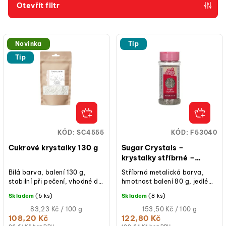
p
Otevřít filtr
r
V
o
ý
d
Novinka
Tip
p
Tip
u
i
k
s
t
p
ů
r
o
KÓD:
SC4555
KÓD:
F53040
d
Cukrové krystalky 130 g
Sugar Crystals –
u
krystalky stříbrné –
metalické 80 g
k
Bílá barva, balení 130 g,
Stříbrná metalická barva,
stabilní při pečení, vhodné do
hmotnost balení 80 g, jedlé
t
těsta i na zdobení povrchu
cukrové zdobení pro třpytivý
Skladem
(6 ks)
Skladem
(8 ks)
ů
dezertů.
efekt, vhodné na dorty,
Měrná
cupcaky,...
Měrná
83,23 Kč / 100 g
153,50 Kč / 100 g
cena:
cena:
108,20 Kč
122,80 Kč