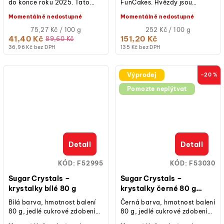
do konce roku 2025. Tato
FunCakes. Hvězdy jsou
veselá sobí směs od
zábavné pro zdobení dortů a
Momentálně nedostupné
Momentálně nedostupné
FunCakes je ideální k
koláčů. Zlatá barva je ideální
ozdobení vašich...
Měrná
pro Vánoce a...
Měrná
75,27 Kč / 100 g
252 Kč / 100 g
cena:
cena:
41,40 Kč
151,20 Kč
89,60 Kč
36,96 Kč bez DPH
135 Kč bez DPH
Výprodej
–20 %
Pomozte neplýtvat
Detail
Detail
KÓD:
F52995
KÓD:
F53030
Sugar Crystals –
Sugar Crystals –
krystalky bílé 80 g
krystalky černé 80 g
(expirace)
Bílá barva, hmotnost balení
Černá barva, hmotnost balení
80 g, jedlé cukrové zdobení
80 g, jedlé cukrové zdobení
pro třpytivý efekt, vhodné na
pro třpytivý efekt, vhodné na