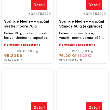
Detail
Detail
KÓD:
F53290
KÓD:
F53090
Sprinkle Medley – sypání
Sprinkle Medley – sypání
světle modré 70 g
Vánoce 60 g (expirace)
Balení 70 g, mix tvarů, modrá
Balení 60 g, mix tvarů,
barva, vhodné na cupcakes,
vánoční motiv, zelená, bílá,
dorty, donuty, cake pops,
červená barva, vhodné na
Momentálně nedostupné
Momentálně nedostupné
sušenky či zmrzlinové poháry.
cupcakes, dorty, donuty,
Měrná
cake pops,...
Měrná
136 Kč / 100 g
127 Kč / 100 g
cena:
cena:
95,20 Kč
76,20 Kč
95,20 Kč
85 Kč bez DPH
68,04 Kč bez DPH
Detail
Detail