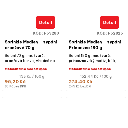
Detail
Detail
KÓD:
F53280
KÓD:
F52825
Sprinkle Medley – sypání
Sprinkle Medley – sypání
oranžové 70 g
Princezna 180 g
Balení 70 g, mix tvarů,
Balení 180 g, mix tvarů,
oranžová barva, vhodné na
princeznovský motiv, bílá,
cupcakes, dorty, donuty,
růžová, fialová, stříbrná
Momentálně nedostupné
Momentálně nedostupné
cake pops, sušenky či
barva, vhodné na cupcakes,
zmrzlinové poháry.
Měrná
dorty,...
Měrná
136 Kč / 100 g
152,44 Kč / 100 g
cena:
cena:
95,20 Kč
274,40 Kč
85 Kč bez DPH
245 Kč bez DPH