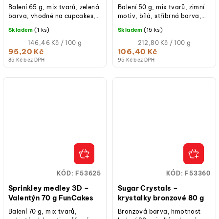
Balení 65 g, mix tvarů, zelená
Balení 50 g, mix tvarů, zimní
barva, vhodné na cupcakes,
motiv, bílá, stříbrná barva,
dorty, donuty, cake pops,
vhodné na cupcakes, dorty,
Skladem
(1 ks)
Skladem
(15 ks)
sušenky či zmrzlinové poháry.
donuty, cake pops, sušenky
Měrná
či...
Měrná
146,46 Kč / 100 g
212,80 Kč / 100 g
cena:
cena:
95,20 Kč
106,40 Kč
85 Kč bez DPH
95 Kč bez DPH
KÓD:
F53625
KÓD:
F53360
Sprinkley medley 3D –
Sugar Crystals –
Valentýn 70 g FunCakes
krystalky bronzové 80 g
Balení 70 g, mix tvarů,
Bronzová barva, hmotnost