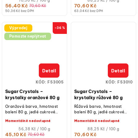
70,50 Kč / 100 g
88,25 Kč / 100 g
cena:
cena:
56,40 Kč
70,60 Kč
70,60 Kč
50,36 Kč bez DPH
63,04 Kč bez DPH
Výprodej
–36 %
Pomozte neplýtvat
Detail
Detail
KÓD:
F53005
KÓD:
F53010
Sugar Crystals –
Sugar Crystals –
krystalky oranžové 80 g
krystalky růžové 80 g
Oranžová barva, hmotnost
Růžová barva, hmotnost
balení 80 g, jedlé cukrové
balení 80 g, jedlé cukrové
zdobení pro třpytivý efekt,
zdobení pro třpytivý efekt,
Momentálně nedostupné
Momentálně nedostupné
vhodné na dorty, cupcaky,
vhodné na dorty, cupcaky,
sušenky,...
Měrná
sušenky, cake...
Měrná
56,38 Kč / 100 g
88,25 Kč / 100 g
cena:
cena:
45,10 Kč
70,60 Kč
70,60 Kč