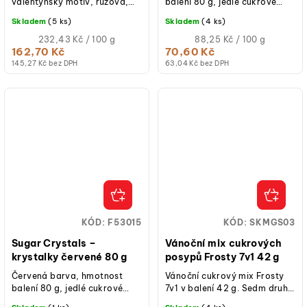
valentýnský motiv, růžová,
balení 80 g, jedlé cukrové
červená, zlatá barva, vhodné
zdobení pro třpytivý efekt,
Skladem
(5 ks)
Skladem
(4 ks)
na cupcakes, dorty, donuty,
vhodné na dorty, cupcaky,
cake...
Měrná
sušenky,...
Měrná
232,43 Kč / 100 g
88,25 Kč / 100 g
cena:
cena:
162,70 Kč
70,60 Kč
145,27 Kč bez DPH
63,04 Kč bez DPH
KÓD:
F53015
KÓD:
SKMGS03
Sugar Crystals –
Vánoční mix cukrových
krystalky červené 80 g
posypů Frosty 7v1 42 g
Červená barva, hmotnost
Vánoční cukrový mix Frosty
balení 80 g, jedlé cukrové
7v1 v balení 42 g. Sedm druhů
zdobení pro třpytivý efekt,
posypů v ledově zimních