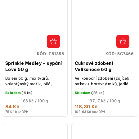
KÓD:
F51385
KÓD:
SC7466
Sprinkle Medley – sypání
Cukrové zdobení
Love 50 g
Velikonoce 60 g
Balení 50 g, mix tvarů,
Velikonoční zdobení (zajíček,
valentýnský motiv, bílá,
mrkev + barevný mix), jedlé
růžová, červená barva,
cukrové dekorace, balení 60
Skladem
(6 ks)
Skladem
(25 ks)
vhodné na cupcakes, dorty,
g, vhodné na dorty,...
donuty, cake pops,...
Měrná
Měrná
168 Kč / 100 g
197,17 Kč / 100 g
cena:
cena:
84 Kč
118,30 Kč
75 Kč bez DPH
105,63 Kč bez DPH