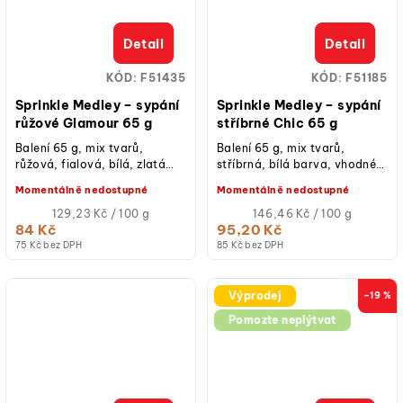
Detail
Detail
KÓD:
F51435
KÓD:
F51185
Sprinkle Medley – sypání
Sprinkle Medley – sypání
růžové Glamour 65 g
stříbrné Chic 65 g
Balení 65 g, mix tvarů,
Balení 65 g, mix tvarů,
růžová, fialová, bílá, zlatá
stříbrná, bílá barva, vhodné
barva, vhodné na cupcakes,
na cupcakes, dorty, donuty,
Momentálně nedostupné
Momentálně nedostupné
dorty, donuty, cake pops,
cake pops, sušenky či
sušenky či...
Měrná
zmrzlinové...
Měrná
129,23 Kč / 100 g
146,46 Kč / 100 g
cena:
cena:
84 Kč
95,20 Kč
75 Kč bez DPH
85 Kč bez DPH
Výprodej
–19 %
Pomozte neplýtvat