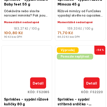
Baby feet 55 g
Mimoza 45 g
Očekáváte nebo slavíte
Růžové mimózy od FunCakes
narození miminka? Pak jsou
vypadají skvěle na cupcakes,
tyto modré dětské nožičky
dortech a dalších sladkých
Momentálně nedostupné
Momentálně nedostupné
FunCakes
dobrotách. Tip: použijte je...
perfektní. Chlapeček s...
Měrná
Měrná
183,27 Kč / 100 g
159,33 Kč / 100 g
cena:
cena:
100,80 Kč
71,70 Kč
90 Kč bez DPH
64,02 Kč bez DPH
Výprodej
–54 %
Pomozte neplýtvat
Detail
Detail
KÓD:
F52085
KÓD:
F52220
Sprinkles - sypání růžové
Sprinkles - sypání
kuličky 80 g
stříbrná srdíčka -