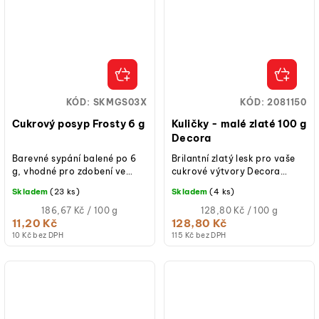
KÓD:
SKMGS03X
KÓD:
2081150
Cukrový posyp Frosty 6 g
Kuličky - malé zlaté 100 g
Decora
Barevné sypání balené po 6
Brilantní zlatý lesk pro vaše
g, vhodné pro zdobení ve
cukrové výtvory Decora
stylu zimního království. Při
představuje kuličky malé
Skladem
(23 ks)
Skladem
(4 ks)
objednání konkrétní barvy je...
zlaté, ideální pro snadné a
Měrná
efektní...
Měrná
186,67 Kč / 100 g
128,80 Kč / 100 g
cena:
cena:
11,20 Kč
128,80 Kč
10 Kč bez DPH
115 Kč bez DPH