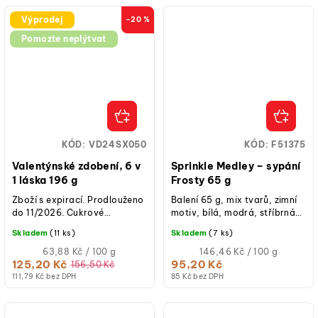
Výprodej
–20 %
Pomozte neplýtvat
KÓD:
VD24SX050
KÓD:
F51375
Valentýnské zdobení, 6 v
Sprinkle Medley – sypání
1 láska 196 g
Frosty 65 g
Zboží s expirací. Prodlouženo
Balení 65 g, mix tvarů, zimní
do 11/2026. Cukrové
motiv, bílá, modrá, stříbrná
dekorace v tematické sadě, 6
barva, vhodné na cupcakes,
Skladem
(11 ks)
Skladem
(7 ks)
různých variant v jednom
dorty, donuty, cake pops,...
balení....
Měrná
Měrná
63,88 Kč / 100 g
146,46 Kč / 100 g
cena:
cena:
125,20 Kč
95,20 Kč
156,50 Kč
111,79 Kč bez DPH
85 Kč bez DPH