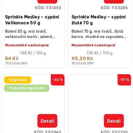
KÓD:
F51455
KÓD:
F53285
Sprinkle Medley – sypání
Sprinkle Medley – sypání
Velikonoce 50 g
žluté 70 g
Balení 50 g, mix tvarů,
Balení 70 g, mix tvarů, žlutá
velikonoční motiv, zelená,
barva, vhodné na cupcakes,
bílá, modrá, žlutá, oranžová,
dorty, donuty, cake pops,
Momentálně nedostupné
Momentálně nedostupné
růžová barva, vhodné na
sušenky či zmrzlinové poháry.
cupcakes,...
Měrná
Měrná
168 Kč / 100 g
136 Kč / 100 g
cena:
cena:
84 Kč
95,20 Kč
75 Kč bez DPH
85 Kč bez DPH
Výprodej
–32 %
–57 %
Pomozte neplýtvat
Detail
Detail
KÓD:
F52945
KÓD:
F52235