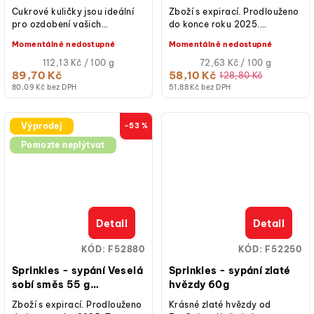
metalická 80 g
Cukrové kuličky jsou ideální
Zboží s expirací. Prodlouženo
(expirace)
pro ozdobení vašich
do konce roku 2025.
domácích sladkých dobrot,
Sprinkles – sypání stříbrná
Momentálně nedostupné
Momentálně nedostupné
jako jsou cupcaky, muffinky,
srdíčka metalická 80 g,...
koblihy, dorty.
Měrná
Měrná
112,13 Kč / 100 g
72,63 Kč / 100 g
cena:
cena:
89,70 Kč
58,10 Kč
128,80 Kč
80,09 Kč bez DPH
51,88 Kč bez DPH
Výprodej
–53 %
Pomozte neplýtvat
Detail
Detail
KÓD:
F52880
KÓD:
F52250
Sprinkles - sypání Veselá
Sprinkles - sypání zlaté
sobí směs 55 g
hvězdy 60g
(expirace)
Zboží s expirací. Prodlouženo
Krásné zlaté hvězdy od