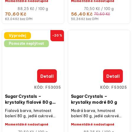
Momentálně nedostupné
Momentálně nedostupné
dorty, cupcaky, sušenky,
dorty, cupcaky, sušenky,
cake...
Měrná
cake...
Měrná
88,25 Kč / 100 g
70,50 Kč / 100 g
cena:
cena:
70,60 Kč
56,40 Kč
70,60 Kč
63,04 Kč bez DPH
50,36 Kč bez DPH
Výprodej
–20 %
Pomozte neplýtvat
Detail
Detail
KÓD:
F53035
KÓD:
F53025
Sugar Crystals –
Sugar Crystals –
krystalky fialové 80 g
krystalky modré 80 g
(expirace)
Fialová barva, hmotnost
Modrá barva, hmotnost
balení 80 g, jedlé cukrové
balení 80 g, jedlé cukrové
zdobení pro třpytivý efekt,
zdobení pro třpytivý efekt,
Momentálně nedostupné
Momentálně nedostupné
vhodné na dorty, cupcaky,
vhodné na dorty, cupcaky,
sušenky,...
Měrná
sušenky, cake...
Měrná