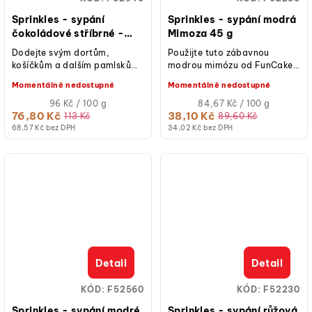
Sprinkles - sypání
Sprinkles - sypání modrá
čokoládové stříbrné -
Mimoza 45 g
metalické 80 g
Dodejte svým dortům,
Použijte tuto zábavnou
košíčkům a dalším pamlskům
modrou mimózu od FunCakes
luxusní vzhled s čokoládovou
na zdobení dortů, cupcaků,
Momentálně nedostupné
Momentálně nedostupné
čočkou FunCakes metalic
sušenek a dalších.
silver. ...
Měrná
Měrná
96 Kč / 100 g
84,67 Kč / 100 g
cena:
cena:
76,80 Kč
38,10 Kč
113 Kč
89,60 Kč
68,57 Kč bez DPH
34,02 Kč bez DPH
Detail
Detail
KÓD:
F52560
KÓD:
F52230
Sprinkles - sypání modré
Sprinkles - sypání růžová