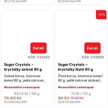
40,27 Kč bez DPH
63,04 Kč bez DPH
–15 %
Detail
Detail
KÓD:
F53020
KÓD:
F53000
Sugar Crystals –
Sugar Crystals –
krystalky zelené 80 g
krystalky žluté 80 g
Zelená barva, hmotnost
Žlutá barva, hmotnost balení
balení 80 g, jedlé cukrové
80 g, jedlé cukrové zdobení
zdobení pro třpytivý efekt,
pro třpytivý efekt, vhodné na
Momentálně nedostupné
Momentálně nedostupné
vhodné na dorty, cupcaky,
dorty, cupcaky, sušenky,
sušenky, cake...
Měrná
cake...
Měrná
88,25 Kč / 100 g
75 Kč / 100 g
cena:
cena:
70,60 Kč
60 Kč
70,60 Kč
63,04 Kč bez DPH
53,57 Kč bez DPH