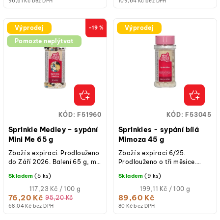
96,61 Kč bez DPH
109,64 Kč bez DPH
Výprodej
Výprodej
–19 %
Pomozte neplýtvat
KÓD:
F51960
KÓD:
F53045
Sprinkle Medley – sypání
Sprinkles - sypání bílá
Mini Me 65 g
Mimoza 45 g
Zboží s expirací. Prodlouženo
Zboží s expirací 6/25.
do Září 2026. Balení 65 g, mix
Prodlouženo o tři měsíce.
tvarů, motiv Já, padouch,
Ozdobte své cupcaky a další
Skladem
(5 ks)
Skladem
(9 ks)
žlutá, bílá, modrá, černá...
dobroty těmito zábavnými
Měrná
mimózovými...
Měrná
117,23 Kč / 100 g
199,11 Kč / 100 g
cena:
cena:
76,20 Kč
89,60 Kč
95,20 Kč
68,04 Kč bez DPH
80 Kč bez DPH