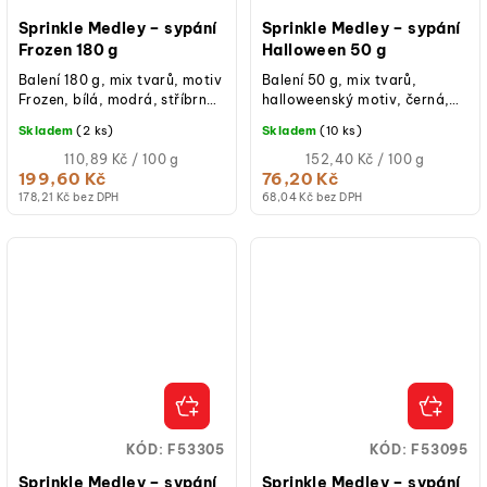
Sprinkle Medley – sypání
Sprinkle Medley – sypání
Frozen 180 g
Halloween 50 g
Balení 180 g, mix tvarů, motiv
Balení 50 g, mix tvarů,
Frozen, bílá, modrá, stříbrná
halloweenský motiv, černá,
barva, vhodné na cupcakes,
fialová, oranžová barva,
Skladem
(2 ks)
Skladem
(10 ks)
dorty, donuty, cake pops,...
vhodné na cupcakes, dorty,
Měrná
donuty, cake...
Měrná
110,89 Kč / 100 g
152,40 Kč / 100 g
cena:
cena:
199,60 Kč
76,20 Kč
178,21 Kč bez DPH
68,04 Kč bez DPH
KÓD:
F53305
KÓD:
F53095
Sprinkle Medley – sypání
Sprinkle Medley – sypání