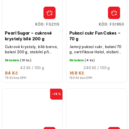
KÓD:
F52115
KÓD:
F51950
Pearl Sugar – cukrové
Pukací cukr Fun Cakes –
krystaly bílé 200 g
70 g
Cukrové krystaly, bílá barva,
Jemný pukací cukr, balení 70
balení 200 g, stabilní při
g, certifikace Halal, složení
pečení (nerozpouští se),
vhodné pro vegany a
Skladem
(10 ks)
Skladem
(4 ks)
vhodné do těsta i na povrch
vegetariány, určeno k
dezertů.
Měrná
dekoraci...
Měrná
42 Kč / 100 g
240 Kč / 100 g
cena:
cena:
84 Kč
168 Kč
75 Kč bez DPH
150 Kč bez DPH
–14 %