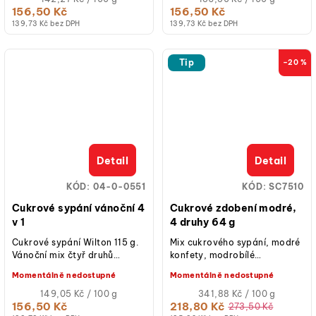
cena:
cena:
156,50 Kč
156,50 Kč
139,73 Kč bez DPH
139,73 Kč bez DPH
Tip
–20 %
Detail
Detail
KÓD:
04-0-0551
KÓD:
SC7510
Cukrové sypání vánoční 4
Cukrové zdobení modré,
v 1
4 druhy 64 g
Cukrové sypání Wilton 115 g.
Mix cukrového sypání, modré
Vánoční mix čtyř druhů
konfety, modrobílé
cukrových dekorací, motiv:
nonpareils, modrobílé
Momentálně nedostupné
Momentálně nedostupné
perličky, kuličky, hvězdičky,...
perličky a modré hvězdičky,
Měrná
balení 64...
Měrná
149,05 Kč / 100 g
341,88 Kč / 100 g
cena:
cena:
156,50 Kč
218,80 Kč
273,50 Kč