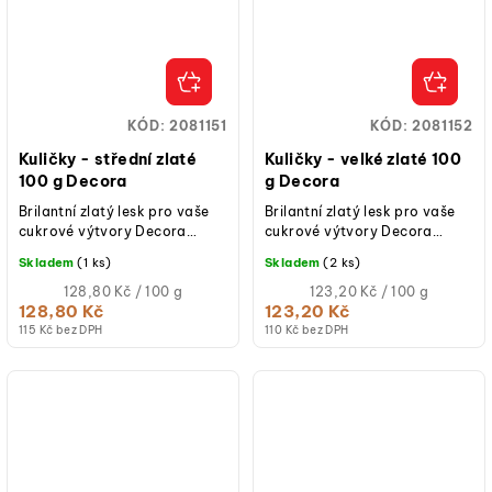
KÓD:
2081151
KÓD:
2081152
Kuličky - střední zlaté
Kuličky - velké zlaté 100
100 g Decora
g Decora
Brilantní zlatý lesk pro vaše
Brilantní zlatý lesk pro vaše
cukrové výtvory Decora
cukrové výtvory Decora
představuje kuličky střední
představuje kuličky velké
Skladem
(1 ks)
Skladem
(2 ks)
zlaté, ideální pro snadné a
zlaté, ideální pro snadné a
efektní...
Měrná
efektní...
Měrná
128,80 Kč / 100 g
123,20 Kč / 100 g
cena:
cena:
128,80 Kč
123,20 Kč
115 Kč bez DPH
110 Kč bez DPH