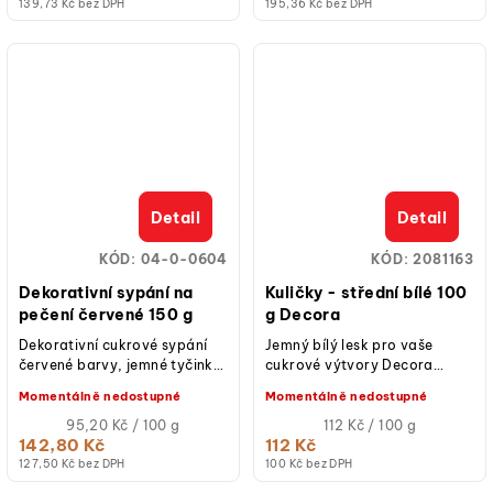
139,73 Kč bez DPH
195,36 Kč bez DPH
Detail
Detail
KÓD:
04-0-0604
KÓD:
2081163
Dekorativní sypání na
Kuličky - střední bílé 100
pečení červené 150 g
g Decora
Dekorativní cukrové sypání
Jemný bílý lesk pro vaše
červené barvy, jemné tyčinky.
cukrové výtvory Decora
Hmotnost 150 g. Určeno pro
představuje kuličky střední
Momentálně nedostupné
Momentálně nedostupné
zdobení dortů, zákusků,
bílé lesklé, ideální pro snadné
sušenek a...
Měrná
a...
Měrná
95,20 Kč / 100 g
112 Kč / 100 g
cena:
cena:
142,80 Kč
112 Kč
127,50 Kč bez DPH
100 Kč bez DPH