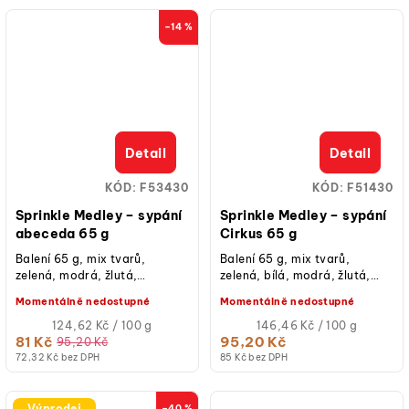
–14 %
Detail
Detail
KÓD:
F53430
KÓD:
F51430
Sprinkle Medley – sypání
Sprinkle Medley – sypání
abeceda 65 g
Cirkus 65 g
Balení 65 g, mix tvarů,
Balení 65 g, mix tvarů,
zelená, modrá, žlutá,
zelená, bílá, modrá, žlutá,
oranžová, červená barva,
červená, fialová, růžová
Momentálně nedostupné
Momentálně nedostupné
vhodné na cupcakes, dorty,
barva, vhodné na cupcakes,
donuty, cake pops,...
Měrná
dorty,...
Měrná
124,62 Kč / 100 g
146,46 Kč / 100 g
cena:
cena:
81 Kč
95,20 Kč
95,20 Kč
72,32 Kč bez DPH
85 Kč bez DPH
Výprodej
–40 %