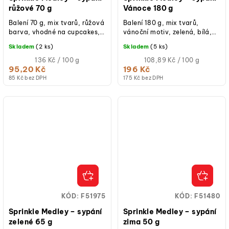
růžové 70 g
Vánoce 180 g
Balení 70 g, mix tvarů, růžová
Balení 180 g, mix tvarů,
barva, vhodné na cupcakes,
vánoční motiv, zelená, bílá,
dorty, donuty, cake pops,
červená barva, vhodné na
Skladem
(2 ks)
Skladem
(5 ks)
sušenky či zmrzlinové poháry.
cupcakes, dorty, donuty,
Měrná
cake pops,...
Měrná
136 Kč / 100 g
108,89 Kč / 100 g
cena:
cena:
95,20 Kč
196 Kč
85 Kč bez DPH
175 Kč bez DPH
KÓD:
F51975
KÓD:
F51480
Sprinkle Medley – sypání
Sprinkle Medley – sypání
zelené 65 g
zima 50 g