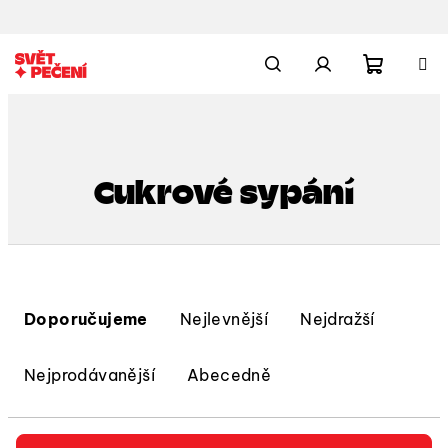
Přejít
na
obsah
Nákupn
Hledat
Přihlášení
košík
Cukrové sypání
Ř
a
Doporučujeme
Nejlevnější
Nejdražší
z
e
Nejprodávanější
Abecedně
n
í