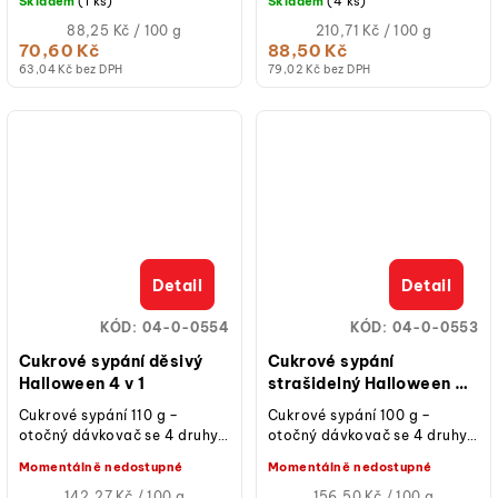
Skladem
(1 ks)
Skladem
(4 ks)
vhodné na dorty, cupcaky,
tónech na zdobení dortů a
sušenky,...
Měrná
dezertů.
Měrná
88,25 Kč / 100 g
210,71 Kč / 100 g
cena:
cena:
70,60 Kč
88,50 Kč
63,04 Kč bez DPH
79,02 Kč bez DPH
Detail
Detail
KÓD:
04-0-0554
KÓD:
04-0-0553
Cukrové sypání děsivý
Cukrové sypání
Halloween 4 v 1
strašidelný Halloween 4 v
1
Cukrové sypání 110 g –
Cukrové sypání 100 g –
otočný dávkovač se 4 druhy:
otočný dávkovač se 4 druhy:
bílí duchové, černo-fialové
černo-oranžové malé
Momentálně nedostupné
Momentálně nedostupné
perličky, mix duchů a hvězd,...
perličky, černé cukrové
Měrná
perly,...
Měrná
142,27 Kč / 100 g
156,50 Kč / 100 g