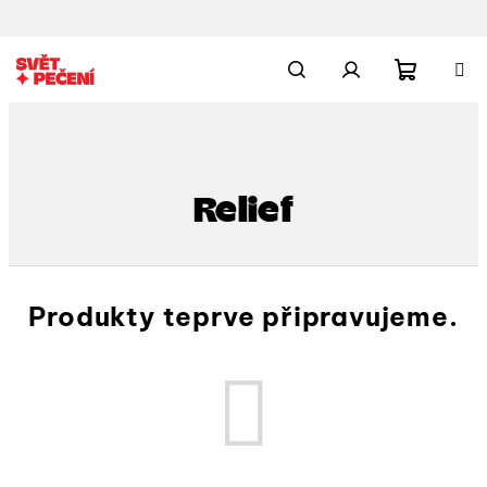
Přejít
na
obsah
Nákupn
Hledat
Přihlášení
košík
Relief
Produkty teprve připravujeme.