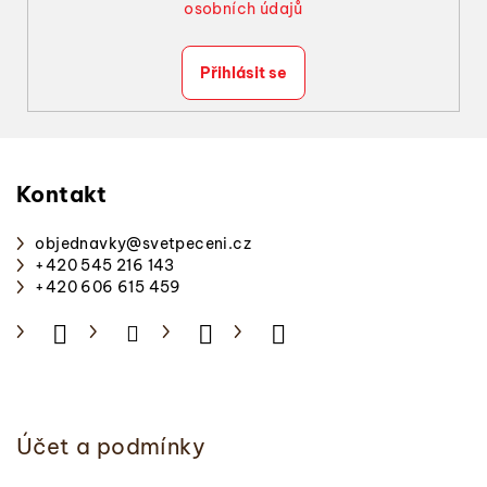
osobních údajů
Přihlásit se
Z
á
p
Kontakt
a
objednavky
@
svetpeceni.cz
t
+420 545 216 143
í
+420 606 615 459
Účet a podmínky