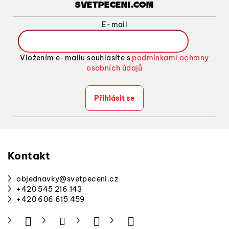
SVETPECENI.COM
r
v
E-mail
k
y
v
Vložením e-mailu souhlasíte s
podmínkami ochrany
ý
osobních údajů
p
i
Přihlásit se
s
u
Z
á
p
Kontakt
a
objednavky
@
svetpeceni.cz
t
+420 545 216 143
í
+420 606 615 459