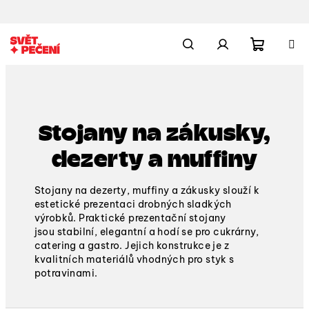
Přejít
na
obsah
Nákupn
Hledat
Přihlášení
košík
Stojany na zákusky,
dezerty a muffiny
Stojany na dezerty, muffiny a zákusky
slouží k
estetické prezentaci drobných sladkých
výrobků. Praktické
prezentační stojany
jsou
stabilní, elegantní a hodí se pro cukrárny,
catering a gastro. Jejich
konstrukce je z
kvalitních materiálů vhodných pro styk s
potravinami.