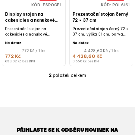
o
KÓD:
ESPOGEL
KÓD:
POL6161
d
Display stojan na
Prezentační stojan černý
u
cakesicles a nanukové
72 × 37 cm
dezerty
k
Prezentační stojan na
Prezentační stojan černý 72 ×
cakesicles a nanukové
37 cm, výška 31 cm, barva
t
dezerty. Rozměr: 240 × 405 ×
černá, materiál vhodný pro
Na dotaz
Na dotaz
ů
55 mm, průhledný, 24 pozic
kontakt s potravinami.
pro...
Měrná
Měrná
772 Kč / 1 ks
4 428,60 Kč / 1 ks
cena:
cena:
772 Kč
4 428,60 Kč
638,02 Kč bez DPH
3 660 Kč bez DPH
2
položek celkem
O
v
l
á
d
a
c
í
PŘIHLASTE SE K ODBĚRU NOVINEK NA
p