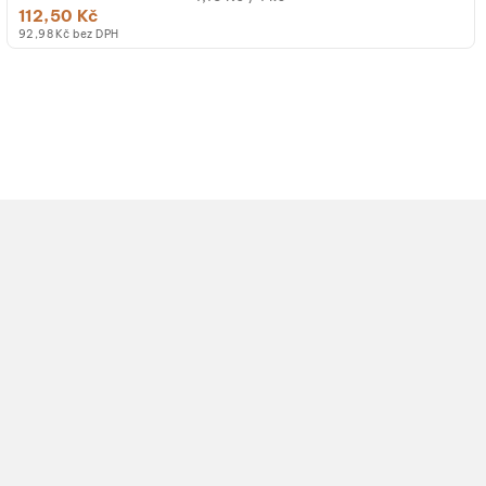
112,50 Kč
cena:
92,98 Kč bez DPH
Z