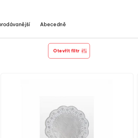
prodávanější
Abecedně
Otevřít filtr