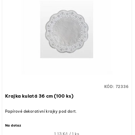
KÓD:
72336
Krajka kulatá 36 cm (100 ks)
Papírové dekorativní krajky pod dort.
Na dotaz
Měrná
1,13 Kč / 1 ks