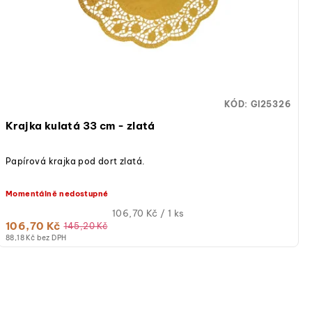
KÓD:
GI25326
Krajka kulatá 33 cm - zlatá
Papírová krajka pod dort zlatá.
Momentálně nedostupné
Měrná
106,70 Kč / 1 ks
106,70 Kč
cena:
145,20 Kč
88,18 Kč bez DPH