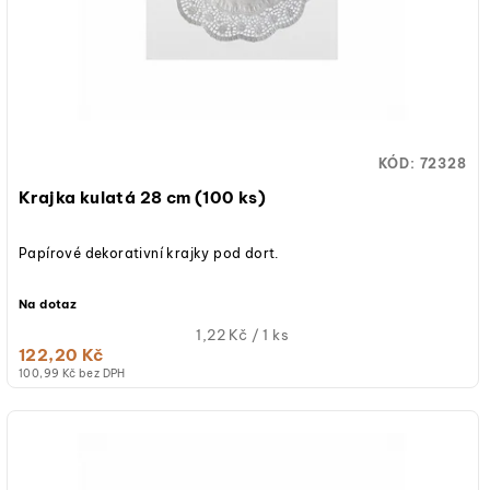
r
k
o
t
d
ů
u
KÓD:
72328
k
Krajka kulatá 28 cm (100 ks)
t
Papírové dekorativní krajky pod dort.
ů
Na dotaz
Měrná
1,22 Kč / 1 ks
122,20 Kč
cena:
100,99 Kč bez DPH