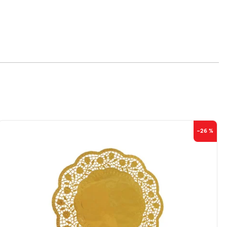
–26 %