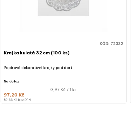
KÓD:
72332
Krajka kulatá 32 cm (100 ks)
Papírové dekorativní krajky pod dort.
Na dotaz
Měrná
0,97 Kč / 1 ks
97,20 Kč
cena:
80,33 Kč bez DPH