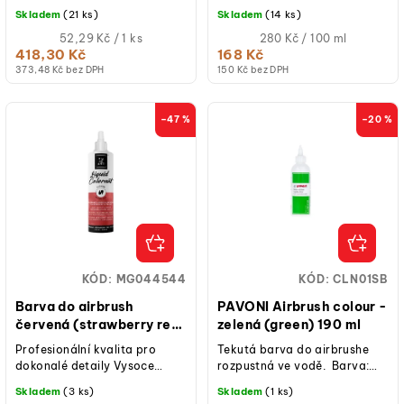
t
modrá, červená, zelená,
airbrushe. Má tekutou
Skladem
(21 ks)
Skladem
(14 ks)
ů
žlutá, bílá, zlatá, stříbrná), na
konzistenci a lze ji použít i k
bázi...
Měrná
zesvětlení...
Měrná
52,29 Kč / 1 ks
280 Kč / 100 ml
cena:
cena:
418,30 Kč
168 Kč
373,48 Kč bez DPH
150 Kč bez DPH
–47 %
–20 %
KÓD:
MG044544
KÓD:
CLN01SB
Barva do airbrush
PAVONI Airbrush colour -
červená (strawberry red)
zelená (green) 190 ml
250 ml
Profesionální kvalita pro
Tekutá barva do airbrushe
dokonalé detaily Vysoce
rozpustná ve vodě. Barva:
kvalitní tekuté barvivo na
zelená Obsah: 190 ml
Skladem
(3 ks)
Skladem
(1 ks)
vodní bázi určené speciálně