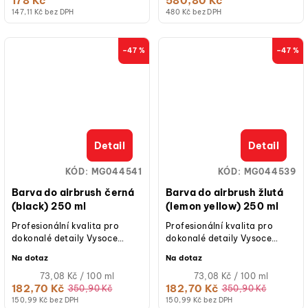
178 Kč
580,80 Kč
147,11 Kč bez DPH
480 Kč bez DPH
–47 %
–47 %
Detail
Detail
KÓD:
MG044541
KÓD:
MG044539
Barva do airbrush černá
Barva do airbrush žlutá
(black) 250 ml
(lemon yellow) 250 ml
Profesionální kvalita pro
Profesionální kvalita pro
dokonalé detaily Vysoce
dokonalé detaily Vysoce
kvalitní tekuté barvivo na
kvalitní tekuté barvivo na
Na dotaz
Na dotaz
vodní bázi určené speciálně
vodní bázi určené speciálně
pro použití...
Měrná
pro použití...
Měrná
73,08 Kč / 100 ml
73,08 Kč / 100 ml
cena:
cena:
182,70 Kč
182,70 Kč
350,90 Kč
350,90 Kč
150,99 Kč bez DPH
150,99 Kč bez DPH