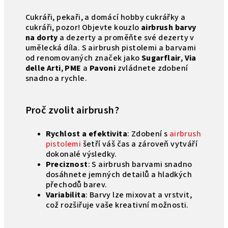
Cukráři, pekaři, a domácí hobby cukrářky a
cukráři, pozor! Objevte kouzlo
airbrush barvy
na dorty
a dezerty a proměňte své dezerty v
umělecká díla. S airbrush pistolemi a barvami
od renomovaných značek jako
Sugarflair
,
Via
delle Arti
,
PME
a
Pavoni
zvládnete zdobení
snadno a rychle.
Proč zvolit airbrush?
Rychlost a efektivita
: Zdobení s
airbrush
pistolemi
šetří váš čas a zároveň vytváří
dokonalé výsledky.
Preciznost
: S airbrush barvami snadno
dosáhnete jemných detailů a hladkých
přechodů barev.
Variabilita
: Barvy lze mixovat a vrstvit,
což rozšiřuje vaše kreativní možnosti.