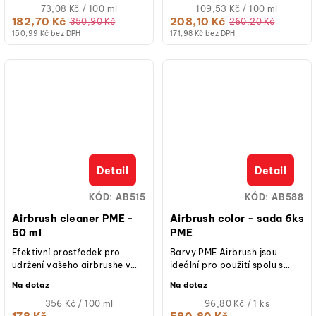
pro použití...
Měrná
Měrná
73,08 Kč / 100 ml
109,53 Kč / 100 ml
cena:
cena:
182,70 Kč
208,10 Kč
350,90 Kč
260,20 Kč
150,99 Kč bez DPH
171,98 Kč bez DPH
Detail
Detail
KÓD:
AB515
KÓD:
AB588
Airbrush cleaner PME -
Airbrush color - sada 6ks
50 ml
PME
Efektivní prostředek pro
Barvy PME Airbrush jsou
udržení vašeho airbrushe v
ideální pro použití spolu s
optimální čistotě. Nejenže z
naším přenosným
Na dotaz
Na dotaz
vašich cukrářských nástrojů...
airbrushem. Skvělé pro
Měrná
použití na dorty a...
Měrná
356 Kč / 100 ml
96,80 Kč / 1 ks
cena:
cena: