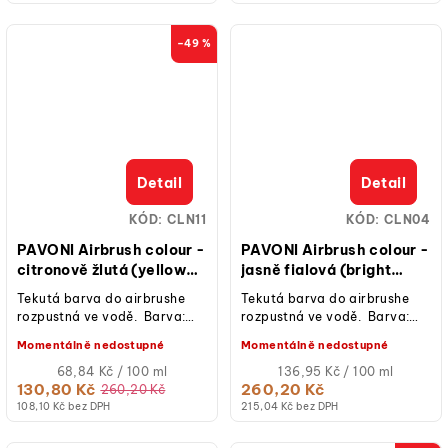
–49 %
Detail
Detail
KÓD:
CLN11
KÓD:
CLN04
PAVONI Airbrush colour -
PAVONI Airbrush colour -
citronově žlutá (yellow
jasně fialová (bright
lemon) 190 ml
violet) 190 ml
Tekutá barva do airbrushe
Tekutá barva do airbrushe
rozpustná ve vodě. Barva:
rozpustná ve vodě. Barva:
citronově žlutá Obsah: 190 ml
fialová Obsah: 190 ml
Momentálně nedostupné
Momentálně nedostupné
Měrná
Měrná
68,84 Kč / 100 ml
136,95 Kč / 100 ml
cena:
cena:
130,80 Kč
260,20 Kč
260,20 Kč
108,10 Kč bez DPH
215,04 Kč bez DPH