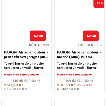
–20 %
Detail
Detail
KÓD:
CLN09
KÓD:
CLN08SB
PAVONI Airbrush colour -
PAVONI Airbrush colour -
jasně růžová (bright pink)
modrá (blue) 190 ml
190 ml
Tekutá barva do airbrushe
Tekutá barva do airbrushe
rozpustná ve vodě. Barva:
rozpustná ve vodě. Barva:
růžová Obsah: 190 ml
tmavě modrá Obsah: 190 ml
Momentálně nedostupné
Momentálně nedostupné
Měrná
Měrná
136,95 Kč / 100 ml
109,53 Kč / 100 ml
cena:
cena:
260,20 Kč
208,10 Kč
260,20 Kč
215,04 Kč bez DPH
171,98 Kč bez DPH