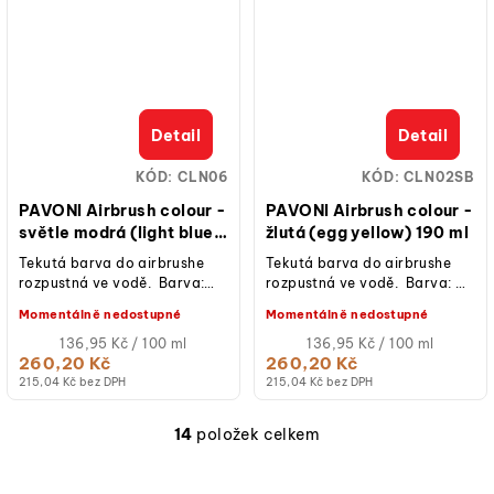
Detail
Detail
KÓD:
CLN06
KÓD:
CLN02SB
PAVONI Airbrush colour -
PAVONI Airbrush colour -
světle modrá (light blue)
žlutá (egg yellow) 190 ml
190 ml
Tekutá barva do airbrushe
Tekutá barva do airbrushe
rozpustná ve vodě. Barva:
rozpustná ve vodě. Barva:
světle modrá Obsah: 190 ml
žlutá Obsah: 190 ml
Momentálně nedostupné
Momentálně nedostupné
Měrná
Měrná
136,95 Kč / 100 ml
136,95 Kč / 100 ml
cena:
cena:
260,20 Kč
260,20 Kč
215,04 Kč bez DPH
215,04 Kč bez DPH
14
položek celkem
O
v