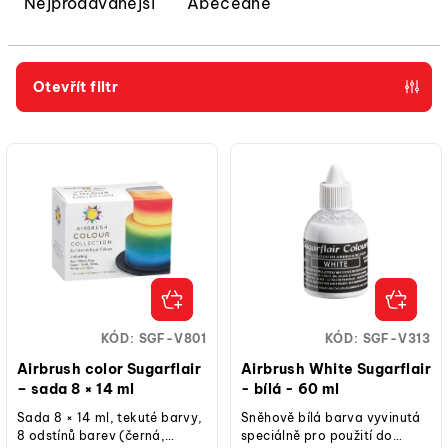
e
Nejprodávanější
Abecedně
n
í
p
Otevřít filtr
r
V
o
ý
d
p
u
i
k
s
t
p
ů
r
o
KÓD:
SGF-V801
KÓD:
SGF-V313
d
Airbrush color Sugarflair
Airbrush White Sugarflair
u
– sada 8 × 14 ml
- bílá - 60 ml
k
Sada 8 × 14 ml, tekuté barvy,
Sněhově bílá barva vyvinutá
8 odstínů barev (černá,
speciálně pro použití do