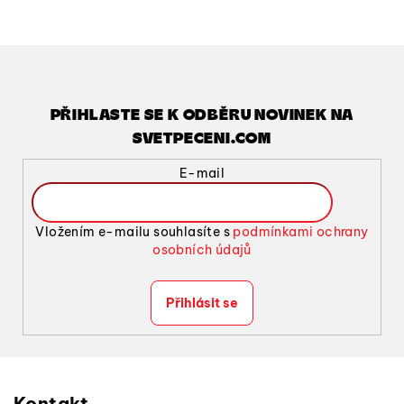
l
á
d
a
c
í
PŘIHLASTE SE K ODBĚRU NOVINEK NA
p
SVETPECENI.COM
r
v
E-mail
k
y
v
Vložením e-mailu souhlasíte s
podmínkami ochrany
ý
osobních údajů
p
i
Přihlásit se
s
u
Z
á
Kontakt