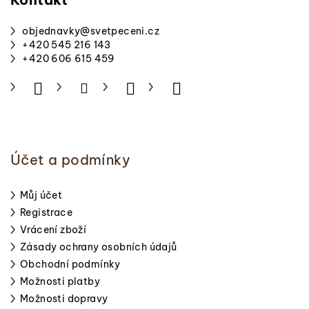
p
a
objednavky
@
svetpeceni.cz
t
+420 545 216 143
í
+420 606 615 459
Účet a podmínky
Můj účet
Registrace
Vrácení zboží
Zásady ochrany osobních údajů
Obchodní podmínky
Možnosti platby
Možnosti dopravy