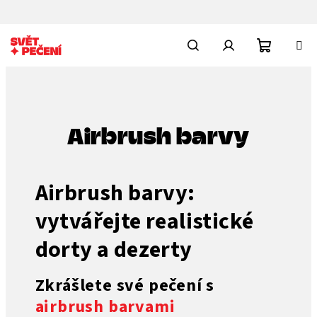
Přejít
na
obsah
Nákupn
Hledat
Přihlášení
košík
Airbrush barvy
Airbrush barvy:
vytvářejte realistické
dorty a dezerty
Zkrášlete své pečení s
airbrush barvami