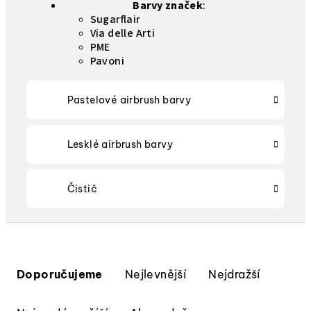
Barvy značek
:
Sugarflair
Via delle Arti
PME
Pavoni
Pastelové airbrush barvy
Lesklé airbrush barvy
Čistič
Ř
a
Doporučujeme
Nejlevnější
Nejdražší
z