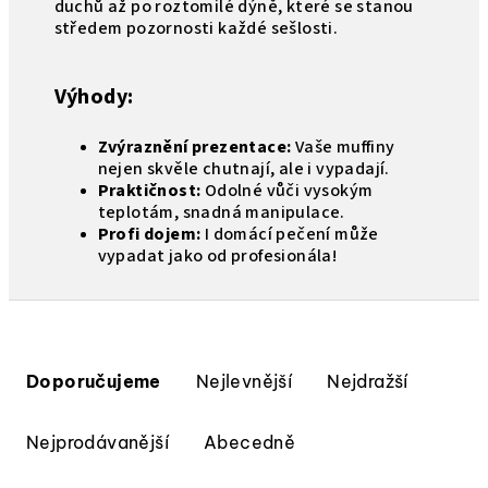
duchů až po roztomilé dýně, které se stanou
středem pozornosti každé sešlosti.
Výhody:
Zvýraznění prezentace:
Vaše muffiny
nejen skvěle chutnají, ale i vypadají.
Praktičnost:
Odolné vůči vysokým
teplotám, snadná manipulace.
Profi dojem:
I domácí pečení může
vypadat jako od profesionála!
Ř
a
Doporučujeme
Nejlevnější
Nejdražší
z
e
Nejprodávanější
Abecedně
n