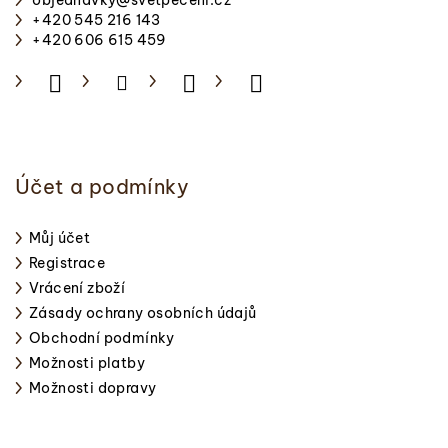
objednavky
@
svetpeceni.cz
t
+420 545 216 143
í
+420 606 615 459
Účet a podmínky
Můj účet
Registrace
Vrácení zboží
Zásady ochrany osobních údajů
Obchodní podmínky
Možnosti platby
Možnosti dopravy