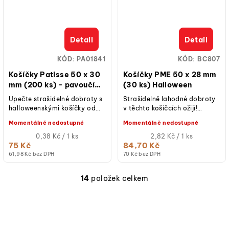
Detail
Detail
KÓD:
PA01841
KÓD:
BC807
Košíčky Patisse 50 x 30
Košíčky PME 50 x 28 mm
mm (200 ks) - pavoučí
(30 ks) Halloween
sítě
Upečte strašidelné dobroty s
Strašidelně lahodné dobroty
halloweenskými košíčky od
v těchto košíčcích ožijí!
Patisse! Vytvořte dokonalé
Připravte své halloweenské
Momentálně nedostupné
Momentálně nedostupné
halloweenské cupcaky, které
sladkosti s dokonalým
oslní...
Měrná
základem díky...
Měrná
0,38 Kč / 1 ks
2,82 Kč / 1 ks
cena:
cena:
75 Kč
84,70 Kč
61,98 Kč bez DPH
70 Kč bez DPH
14
položek celkem
O
v
l
á