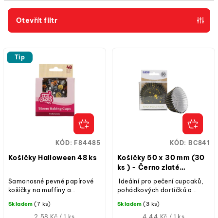
í
p
Otevřít filtr
r
V
o
ý
d
Tip
p
u
i
k
s
t
p
ů
r
o
KÓD:
F84485
KÓD:
BC841
d
Košíčky Halloween 48 ks
Košíčky 50 x 30 mm (30
u
ks ) - Černo zlaté
třpytivé flíčky
k
Samonosné pevné papírové
Ideální pro pečení cupcaků,
košíčky na muffiny a
pohádkových dortíčků a
t
cupcakes, motiv Halloween,
muffinů. Krimpovaný papír s
Skladem
(7 ks)
Skladem
(3 ks)
ů
průměr cca 5 cm, výška 3,2
nepromastitelným povrchem
cm, balení 48 ks,...
Měrná
a moderním...
Měrná
2,58 Kč / 1 ks
4,44 Kč / 1 ks