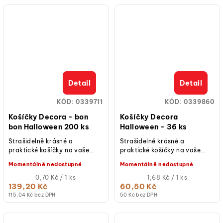
Detail
Detail
KÓD:
0339711
KÓD:
0339860
Košíčky Decora - bon
Košíčky Decora
bon Halloween 200 ks
Halloween - 36 ks
Strašidelně krásné a
Strašidelně krásné a
praktické košíčky na vaše
praktické košíčky na vaše
cukrářské výtvory Košíčky
cukrářské výtvory Košíčky
Momentálně nedostupné
Momentálně nedostupné
Decora halloween lebky jsou
Decora Halloween jsou
dokonalým...
Měrná
dokonalým řešením pro...
Měrná
0,70 Kč / 1 ks
1,68 Kč / 1 ks
cena:
cena:
139,20 Kč
60,50 Kč
115,04 Kč bez DPH
50 Kč bez DPH