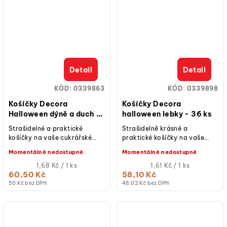
Detail
Detail
KÓD:
0339863
KÓD:
0339898
Košíčky Decora
Košíčky Decora
Halloween dýně a duch -
halloween lebky - 36 ks
36 ks
Strašidelné a praktické
Strašidelně krásné a
košíčky na vaše cukrářské
praktické košíčky na vaše
výtvory Košíčky Decora
cukrářské výtvory Košíčky
Momentálně nedostupné
Momentálně nedostupné
Halloween dýně a duch jsou
Decora halloween lebky jsou
dokonalým...
Měrná
dokonalým...
Měrná
1,68 Kč / 1 ks
1,61 Kč / 1 ks
cena:
cena:
60,50 Kč
58,10 Kč
50 Kč bez DPH
48,02 Kč bez DPH