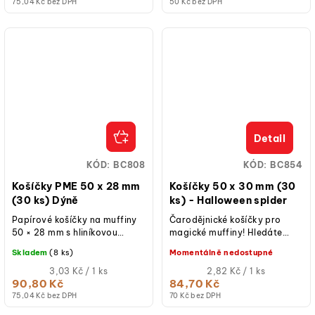
75,04 Kč bez DPH
50 Kč bez DPH
Detail
KÓD:
BC808
KÓD:
BC854
Košíčky PME 50 x 28 mm
Košíčky 50 x 30 mm (30
(30 ks) Dýně
ks) - Halloween spider
Papírové košíčky na muffiny
Čarodějnické košíčky pro
50 × 28 mm s hliníkovou
magické muffiny! Hledáte
vnitřní vrstvou. Ideální na
způsob, jak přidat svým
Skladem
(8 ks)
Momentálně nedostupné
pečení, snadné oddělování,
halloweenským dobrotám tu
balení 30...
Měrná
správnou dávku...
Měrná
3,03 Kč / 1 ks
2,82 Kč / 1 ks
cena:
cena:
90,80 Kč
84,70 Kč
75,04 Kč bez DPH
70 Kč bez DPH