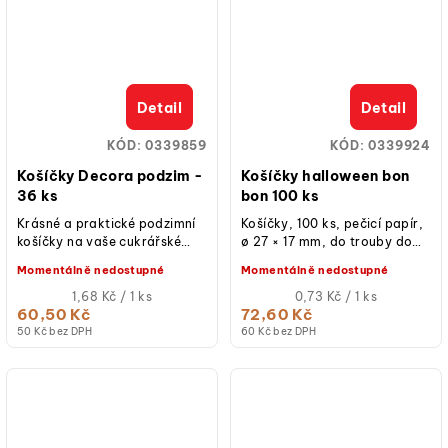
Detail
Detail
KÓD:
0339859
KÓD:
0339924
Košíčky Decora podzim -
Košíčky halloween bon
36 ks
bon 100 ks
Krásné a praktické podzimní
Košíčky, 100 ks, pečicí papír,
košíčky na vaše cukrářské
ø 27 × 17 mm, do trouby do
výtvory Košíčky Decora
220 °C, na mini muffiny,
Momentálně nedostupné
Momentálně nedostupné
podzim jsou dokonalým
pralinky a bonbony.
řešením pro...
Měrná
Měrná
1,68 Kč / 1 ks
0,73 Kč / 1 ks
cena:
cena:
60,50 Kč
72,60 Kč
50 Kč bez DPH
60 Kč bez DPH