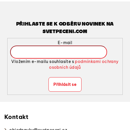
d
a
c
í
PŘIHLASTE SE K ODBĚRU NOVINEK NA
p
SVETPECENI.COM
r
v
E-mail
k
y
v
Vložením e-mailu souhlasíte s
podmínkami ochrany
ý
osobních údajů
p
i
Přihlásit se
s
u
Z
á
p
Kontakt
a