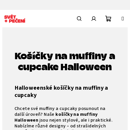
Přejít
na
obsah
Nákupn
Hledat
Přihlášení
košík
Košíčky na muffiny a
cupcake Halloween
Halloweenské košíčky na muffiny a
cupcaky
Chcete své muffiny a cupcaky posunout na
další úroveň? Naše
košíčky na muffiny
Halloween
jsou nejen stylové, ale i praktické.
Nabízíme různé designy – od strašidelných