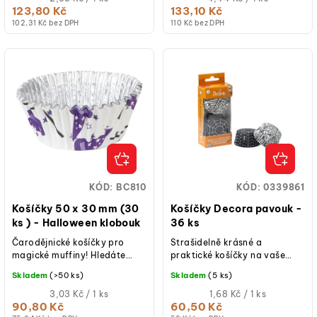
cena:
cena:
123,80 Kč
133,10 Kč
102,31 Kč bez DPH
110 Kč bez DPH
KÓD:
BC810
KÓD:
0339861
Košíčky 50 x 30 mm (30
Košíčky Decora pavouk -
ks ) - Halloween klobouk
36 ks
Čarodějnické košíčky pro
Strašidelně krásné a
magické muffiny! Hledáte
praktické košíčky na vaše
způsob, jak přidat svým
cukrářské výtvory Košíčky
Skladem
(>50 ks)
Skladem
(5 ks)
halloweenským dobrotám tu
Decora pavouk jsou
správnou dávku...
Měrná
dokonalým řešením pro...
Měrná
3,03 Kč / 1 ks
1,68 Kč / 1 ks
cena:
cena:
90,80 Kč
60,50 Kč