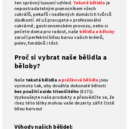
ten správný luxusní vzhled.
Tekuté bělidlo
je
nepostradatelným pomocníkem všech
cukrářů, pekařů i nadšených domácích tvůrců
sladkostí. Ať už pracujete v profesionální
cukrárně, gastronomickém provozu, nebo si
pečete doma pro radost, naše
bělidla a běloby
zaručí perfektní bílou barvu vašich krémů,
polev, fondánů i těst.
Proč si vybrat naše bělidla a
běloby?
Naše
tekutá bělidla
a
prášková bělidla
jsou
vyvinuta tak, aby dosáhla dokonalé bělosti
bez použití oxidu titaničitého
(E171).
Vyzkoušejte naše produkty a přesvědčte se, že
i bez této látky mohou vaše dezerty zářit čistě
bílou barvou!
Výhody našich bělidel: