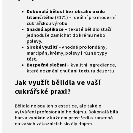
Dokonalá bělost
bez obsahu oxidu
titaničitého
(E171) – ideální pro moderní
cukrářskou výrobu.
Snadná aplikace
– tekuté bělidlo stačí
jednoduše zamíchat do krému nebo
polevy.
Široké využití
– vhodné pro fondány,
marcipán, krémy, polevy i různé typy
těst.
Bezpečné složení
– kvalitní ingredience,
které nezmění chuť ani texturu dezertu.
Jak využít bělidla ve vaší
cukrářské praxi?
Bělidla nejsou jen o estetice, ale také o
vytváření profesionálního dojmu. Dokonalá bílá
barva vynikne v každém prostředí a zanechá
na vašich zákaznících skvělý dojem.