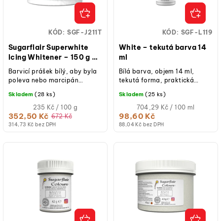
p
ů
r
o
KÓD:
SGF-J211T
KÓD:
SGF-L119
d
Sugarflair Superwhite
White – tekutá barva 14
u
Icing Whitener – 150 g –
ml
běloba prášková
k
Barvicí prášek bílý, aby byla
Bílá barva, objem 14 ml,
poleva nebo marcipán
tekutá forma, praktická
t
bělejší. Vhodné také pro
lahvička pro přesné
Skladem
(28 ks)
Skladem
(25 ks)
ů
výrobu bílé barvy smícháním
dávkování, košer certifikát,
s alkoholem...
Měrná
vhodné pro...
Měrná
235 Kč / 100 g
704,29 Kč / 100 ml
cena:
cena:
352,50 Kč
98,60 Kč
672 Kč
314,73 Kč bez DPH
88,04 Kč bez DPH