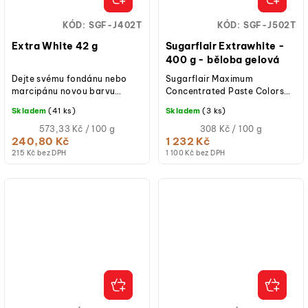
KÓD:
SGF-J402T
KÓD:
SGF-J502T
Extra White 42 g
Sugarflair Extrawhite -
400 g - běloba gelová
Dejte svému fondánu nebo
Sugarflair Maximum
marcipánu novou barvu
Concentrated Paste Colors
pomocí Sugarflair Maximum
pro snadné a intenzivní
Skladem
(41 ks)
Skladem
(3 ks)
Concentrated Paste
barvení fondánu nebo
Colours. Barvení dodává...
Měrná
marcipánu. Dodává sytou...
Měrná
573,33 Kč / 100 g
308 Kč / 100 g
cena:
cena:
240,80 Kč
1 232 Kč
215 Kč bez DPH
1 100 Kč bez DPH