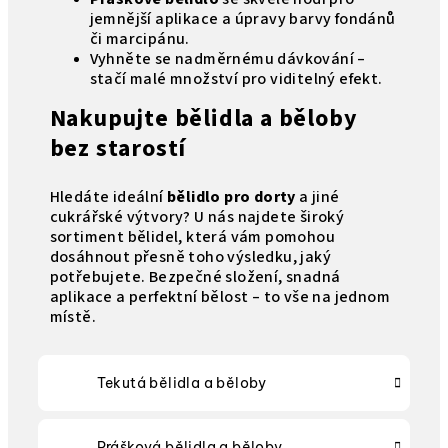
jemnější aplikace a úpravy barvy fondánů
či marcipánu.
Vyhněte se nadměrnému dávkování –
stačí malé množství pro viditelný efekt.
Nakupujte bělidla a běloby
bez starostí
Hledáte ideální
bělidlo pro dorty
a jiné
cukrářské výtvory? U nás najdete široký
sortiment bělidel, která vám pomohou
dosáhnout přesně toho výsledku, jaký
potřebujete. Bezpečné složení, snadná
aplikace a perfektní bělost – to vše na jednom
místě.
Tekutá bělidla a běloby
Prášková bělidla a běloby