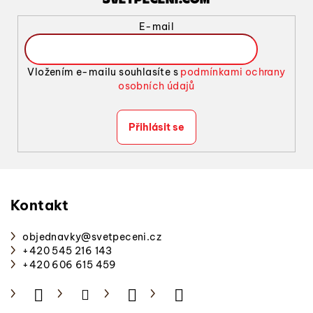
r
v
E-mail
k
y
v
Vložením e-mailu souhlasíte s
podmínkami ochrany
ý
osobních údajů
p
i
Přihlásit se
s
u
Z
á
p
Kontakt
a
objednavky
@
svetpeceni.cz
t
+420 545 216 143
í
+420 606 615 459