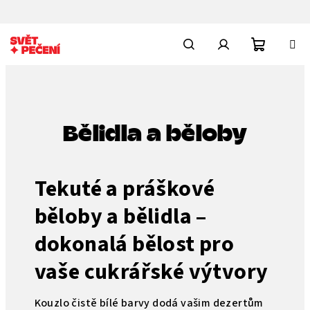
Přejít
na
obsah
Nákupn
Hledat
Přihlášení
košík
Bělidla a běloby
Tekuté a práškové
běloby a bělidla –
dokonalá bělost pro
vaše cukrářské výtvory
Kouzlo čistě bílé barvy dodá vašim dezertům