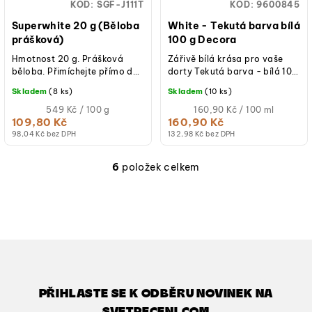
KÓD:
SGF-J111T
KÓD:
9600845
Superwhite 20 g (Běloba
White - Tekutá barva bílá
prášková)
100 g Decora
Hmotnost 20 g. Prášková
Zářivě bílá krása pro vaše
běloba. Přimíchejte přímo do
dorty Tekutá barva - bílá 100
hmoty k vybělení - např.
g Decora je ideální volbou pro
Skladem
(8 ks)
Skladem
(10 ks)
krém, potahovací a
každého cukráře, pekaře i...
modelovací hmota....
Měrná
Měrná
549 Kč / 100 g
160,90 Kč / 100 ml
cena:
cena:
109,80 Kč
160,90 Kč
98,04 Kč bez DPH
132,98 Kč bez DPH
6
položek celkem
O
v
l
á
d
a
c
í
PŘIHLASTE SE K ODBĚRU NOVINEK NA
p
SVETPECENI.COM