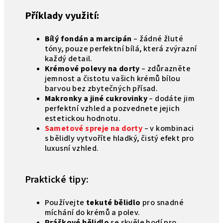
Příklady využití:
Bílý fondán a marcipán
– žádné žluté
tóny, pouze perfektní bílá, která zvýrazní
každý detail.
Krémové polevy na dorty
– zdůrazněte
jemnost a čistotu vašich krémů bílou
barvou bez zbytečných přísad.
Makronky a jiné cukrovinky
– dodáte jim
perfektní vzhled a pozvednete jejich
estetickou hodnotu.
Sametové spreje na dorty
– v kombinaci
s bělidly vytvoříte hladký, čistý efekt pro
luxusní vzhled.
Praktické tipy:
Používejte
tekuté bělidlo
pro snadné
míchání do krémů a polev.
Práškové bělidlo
se skvěle hodí pro