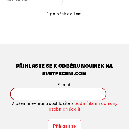
280 Kč bez DPH
1
položek celkem
O
v
l
á
d
a
c
í
PŘIHLASTE SE K ODBĚRU NOVINEK NA
p
SVETPECENI.COM
r
v
E-mail
k
y
v
Vložením e-mailu souhlasíte s
podmínkami ochrany
ý
osobních údajů
p
i
Přihlásit se