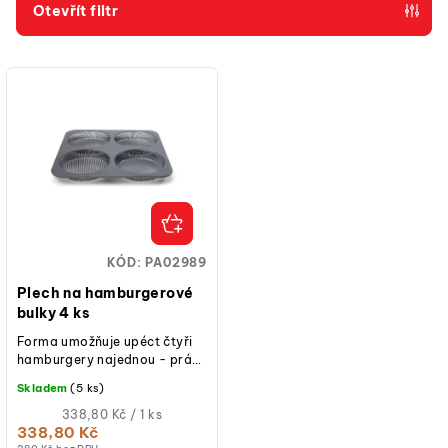
p
Otevřít filtr
r
V
o
ý
d
p
u
i
k
s
t
p
ů
r
o
KÓD:
PA02989
d
Plech na hamburgerové
u
bulky 4 ks
k
Forma umožňuje upéct čtyři
hamburgery najednou - právě
t
včas na chutnou večeři pro
Skladem
(5 ks)
ů
celou rodinu.
Měrná
338,80 Kč / 1 ks
cena:
338,80 Kč