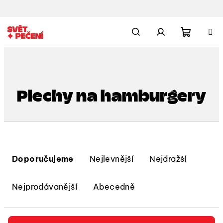
Přejít
na
obsah
Nákupn
Hledat
Přihlášení
košík
Plechy na hamburgery
Ř
a
Doporučujeme
Nejlevnější
Nejdražší
z
e
Nejprodávanější
Abecedně
n
í