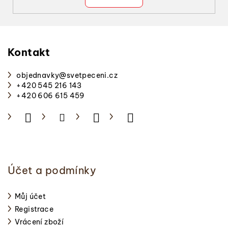
s
u
Z
á
p
Kontakt
a
objednavky
@
svetpeceni.cz
t
+420 545 216 143
í
+420 606 615 459
Účet a podmínky
Můj účet
Registrace
Vrácení zboží