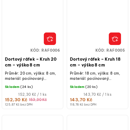
KÓD:
RAF0006
KÓD:
RAF0005
Dortový ráfek – Kruh 20
Dortový ráfek – Kruh 18
cm – výška 8 cm
cm – výška 8 cm
Průměr: 20 cm, výška: 8 cm,
Průměr: 18 cm, výška: 8 cm,
materiál: pocínovaný
materiál: pocínovaný
plech, ruční výroba, určeno
plech, ruční výroba, určeno
Skladem
(24 ks)
Skladem
(20 ks)
pro krátkodobý styk s...
pro krátkodobý styk s...
Měrná
Měrná
152,30 Kč / 1 ks
143,70 Kč / 1 ks
cena:
cena:
152,30 Kč
143,70 Kč
153,30 Kč
125,87 Kč bez DPH
118,76 Kč bez DPH