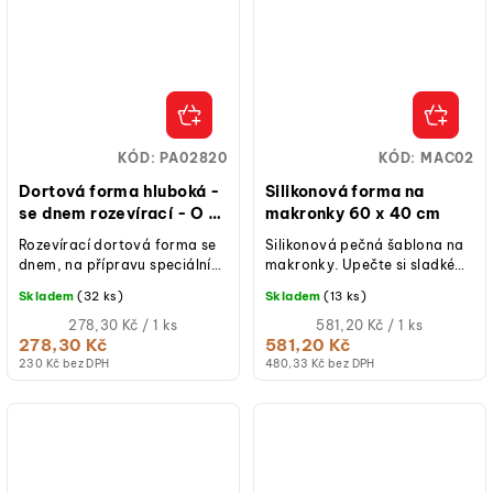
KÓD:
PA02820
KÓD:
MAC02
Dortová forma hluboká -
Silikonová forma na
se dnem rozevírací - O 16
makronky 60 x 40 cm
cm
Rozevírací dortová forma se
Silikonová pečná šablona na
dnem, na přípravu speciálních
makronky. Upečte si sladké
vysokých dortů. Ideální na
makronky, jedna jak druhá
Skladem
(32 ks)
Skladem
(13 ks)
přípravu Panetonne.
pomocí této formy.
Měrná
Měrná
278,30 Kč / 1 ks
581,20 Kč / 1 ks
cena:
cena:
278,30 Kč
581,20 Kč
230 Kč bez DPH
480,33 Kč bez DPH