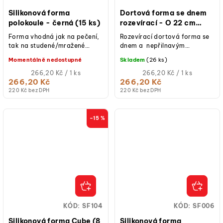
Silikonová forma
Dortová forma se dnem
polokoule - černá (15 ks)
rozevírací - O 22 cm
PATISSE
Forma vhodná jak na pečení,
Rozevírací dortová forma se
tak na studené/mražené
dnem a nepřilnavým
dezerty.
povrchem. Připravte si
Momentálně nedostupné
Skladem
(26 ks)
lahodné koláče, tvarohové
Měrná
koláče a další...
Měrná
266,20 Kč / 1 ks
266,20 Kč / 1 ks
cena:
cena:
266,20 Kč
266,20 Kč
220 Kč bez DPH
220 Kč bez DPH
–15 %
KÓD:
SF104
KÓD:
SF006
Silikonová forma Cube (8
Silikonová forma