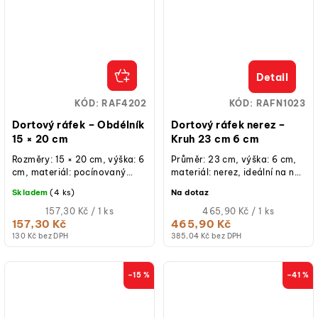
Detail
KÓD:
RAF4202
KÓD:
RAFN1023
Dortový ráfek – Obdélník
Dortový ráfek nerez –
15 × 20 cm
Kruh 23 cm 6 cm
Rozměry: 15 × 20 cm, výška: 6
Průměr: 23 cm, výška: 6 cm,
cm, materiál: pocínovaný
materiál: nerez, ideální na na
plech, ruční výroba, určeno
pečení dortových korpusů,
Skladem
(4 ks)
Na dotaz
pro krátkodobý styk s...
možnost i jiných rozměrů na...
Měrná
Měrná
157,30 Kč / 1 ks
465,90 Kč / 1 ks
cena:
cena:
157,30 Kč
465,90 Kč
130 Kč bez DPH
385,04 Kč bez DPH
–15 %
–41 %