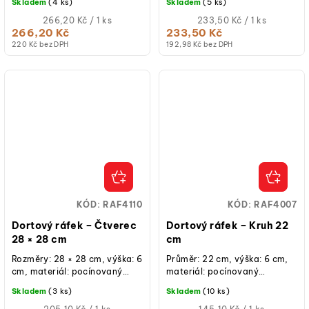
Skladem
(4 ks)
Skladem
(5 ks)
pro krátkodobý styk s...
Měrná
Měrná
266,20 Kč / 1 ks
233,50 Kč / 1 ks
cena:
cena:
266,20 Kč
233,50 Kč
220 Kč bez DPH
192,98 Kč bez DPH
KÓD:
RAF4110
KÓD:
RAF4007
Dortový ráfek – Čtverec
Dortový ráfek – Kruh 22
28 × 28 cm
cm
Rozměry: 28 × 28 cm, výška: 6
Průměr: 22 cm, výška: 6 cm,
cm, materiál: pocínovaný
materiál: pocínovaný
plech, ruční výroba, určeno
plech, ruční výroba, určeno
Skladem
(3 ks)
Skladem
(10 ks)
pro krátkodobý styk s...
pro krátkodobý styk s...
Měrná
Měrná