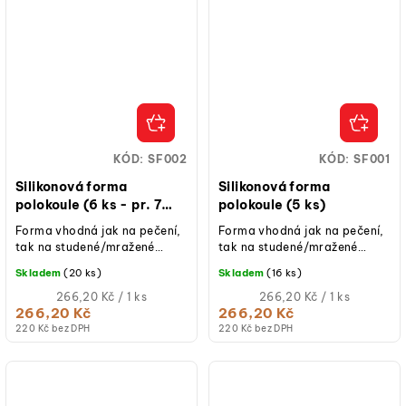
KÓD:
SF002
KÓD:
SF001
Silikonová forma
Silikonová forma
polokoule (6 ks - pr. 7
polokoule (5 ks)
cm)
Forma vhodná jak na pečení,
Forma vhodná jak na pečení,
tak na studené/mražené
tak na studené/mražené
dezerty.
dezerty.
Skladem
(20 ks)
Skladem
(16 ks)
Měrná
Měrná
266,20 Kč / 1 ks
266,20 Kč / 1 ks
cena:
cena:
266,20 Kč
266,20 Kč
220 Kč bez DPH
220 Kč bez DPH