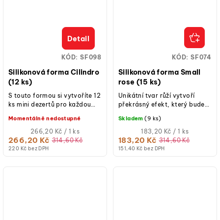
Detail
KÓD:
SF098
KÓD:
SF074
Silikonová forma Cilindro
Silikonová forma Small
(12 ks)
rose (15 ks)
S touto formou si vytvoříte 12
Unikátní tvar růží vytvoří
ks mini dezertů pro každou
překrásný efekt, který bude
příležitost.
nezapomenutelný. Forma se
Momentálně nedostupné
Skladem
(9 ks)
skvěle hodí k výrobě dezertů
Měrná
pro...
Měrná
266,20 Kč / 1 ks
183,20 Kč / 1 ks
cena:
cena:
266,20 Kč
183,20 Kč
314,60 Kč
314,60 Kč
220 Kč bez DPH
151,40 Kč bez DPH