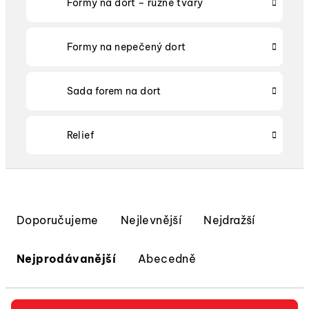
Formy na dort – různé tvary
Formy na nepečený dort
Sada forem na dort
Relief
Ř
a
Doporučujeme
Nejlevnější
Nejdražší
z
e
Nejprodávanější
Abecedně
n
í