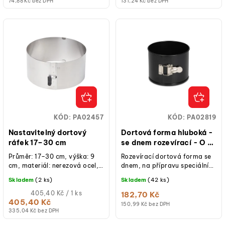
74,88 Kč bez DPH
131,24 Kč bez DPH
KÓD:
PA02457
KÓD:
PA02819
Nastavitelný dortový
Dortová forma hluboká -
ráfek 17–30 cm
se dnem rozevírací - O 12
cm PATISSE
Průměr: 17–30 cm, výška: 9
Rozevírací dortová forma se
cm, materiál: nerezová ocel,
dnem, na přípravu speciálních
pro profesionální i domácí
vysokých dortů. Ideální na
Skladem
(2 ks)
Skladem
(42 ks)
použití.
přípravu Panetonne.
Měrná
405,40 Kč / 1 ks
182,70 Kč
cena:
405,40 Kč
150,99 Kč bez DPH
335,04 Kč bez DPH