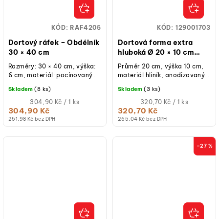
KÓD:
RAF4205
KÓD:
129001703
Dortový ráfek – Obdélník
Dortová forma extra
30 × 40 cm
hluboká Ø 20 × 10 cm
Wilton
Rozměry: 30 × 40 cm, výška:
Průměr 20 cm, výška 10 cm,
6 cm, materiál: pocínovaný
materiál hliník, anodizovaný
plech, ruční výroba, určeno
povrch, kulatý tvar, extra
Skladem
(8 ks)
Skladem
(3 ks)
pro krátkodobý styk s...
hluboké provedení, ideální
Měrná
pro...
Měrná
304,90 Kč / 1 ks
320,70 Kč / 1 ks
cena:
cena:
304,90 Kč
320,70 Kč
251,98 Kč bez DPH
265,04 Kč bez DPH
–27 %