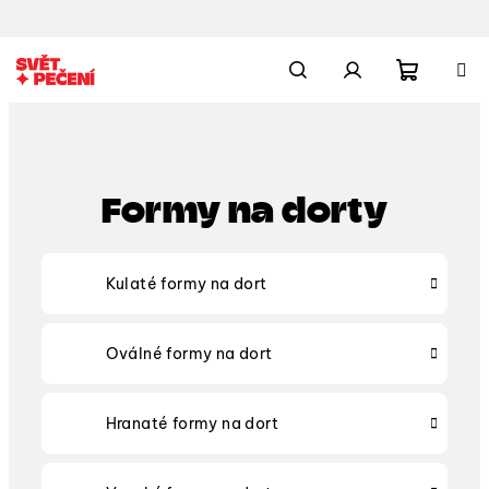
Přejít
na
obsah
Nákupn
Hledat
Přihlášení
košík
Formy na dorty
Kulaté formy na dort
Oválné formy na dort
Hranaté formy na dort