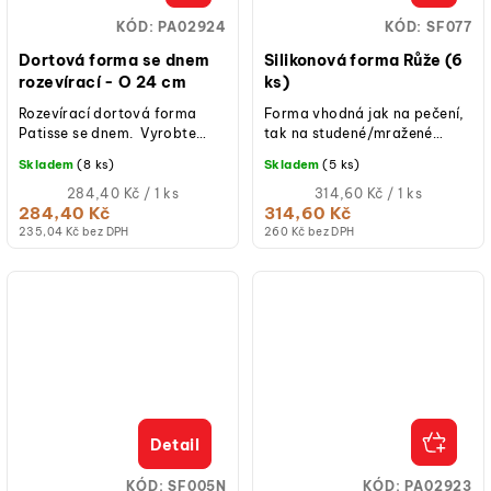
KÓD:
PA02924
KÓD:
SF077
Dortová forma se dnem
Silikonová forma Růže (6
rozevírací - O 24 cm
ks)
Rozevírací dortová forma
Forma vhodná jak na pečení,
Patisse se dnem. Vyrobte
tak na studené/mražené
lahodné dorty, koláče,
dezerty.
Skladem
(8 ks)
Skladem
(5 ks)
tvarohové koláče a další
dobroty v...
Měrná
Měrná
284,40 Kč / 1 ks
314,60 Kč / 1 ks
cena:
cena:
284,40 Kč
314,60 Kč
235,04 Kč bez DPH
260 Kč bez DPH
Detail
KÓD:
SF005N
KÓD:
PA02923