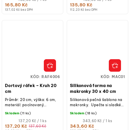
cena:
cena:
165,80 Kč
135,80 Kč
137,02 Kč bez DPH
112,23 Kč bez DPH
KÓD:
RAF4006
KÓD:
MAC01
Dortový ráfek – Kruh 20
Silikonová forma na
cm
makronky 30 x 40 cm
Průměr: 20 cm, výška: 6 cm,
Silikonová pečná šablona na
materiál: pocínovaný
makronky. Upečte si sladké
plech, ruční výroba, určeno
makronky, jedna jak druhá
Skladem
(11 ks)
Skladem
(18 ks)
pro krátkodobý styk s...
pomocí této formy.
Měrná
Měrná
137,20 Kč / 1 ks
343,60 Kč / 1 ks
cena:
cena:
137,20 Kč
343,60 Kč
137,60 Kč