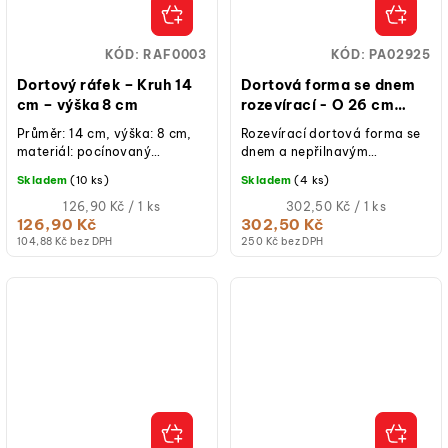
KÓD:
RAF0003
KÓD:
PA02925
Dortový ráfek – Kruh 14
Dortová forma se dnem
cm – výška 8 cm
rozevírací - O 26 cm
PATISSE
Průměr: 14 cm, výška: 8 cm,
Rozevírací dortová forma se
materiál: pocínovaný
dnem a nepřilnavým
plech, ruční výroba, určeno
povrchem. Připravte si
Skladem
(10 ks)
Skladem
(4 ks)
pro krátkodobý styk s...
lahodné koláče, tvarohové
Měrná
koláče a další...
Měrná
126,90 Kč / 1 ks
302,50 Kč / 1 ks
cena:
cena:
126,90 Kč
302,50 Kč
104,88 Kč bez DPH
250 Kč bez DPH