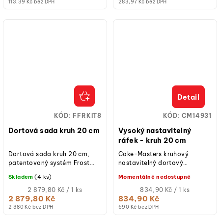
113,39 Kč bez DPH
283,97 Kč bez DPH
Detail
KÓD:
FFRKIT8
KÓD:
CM14931
Dortová sada kruh 20 cm
Vysoký nastavitelný
ráfek - kruh 20 cm
Dortová sada kruh 20 cm,
Cake-Masters kruhový
patentovaný systém Frost
nastavitelný dortový
Form, ráfek na úpravu
ráfek, který lze použít k
Skladem
(4 ks)
Momentálně nedostupné
korpusů, vhodné pro máslový
pečení dortů nebo při
krém, ganache,...
Měrná
dohotovení dortů.
Měrná
2 879,80 Kč / 1 ks
834,90 Kč / 1 ks
cena:
cena:
2 879,80 Kč
834,90 Kč
2 380 Kč bez DPH
690 Kč bez DPH