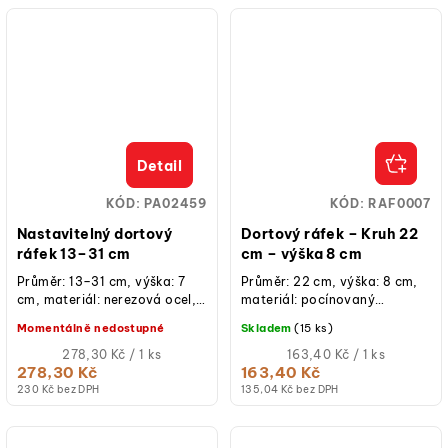
Detail
KÓD:
PA02459
KÓD:
RAF0007
Nastavitelný dortový
Dortový ráfek – Kruh 22
ráfek 13–31 cm
cm – výška 8 cm
Průměr: 13–31 cm, výška: 7
Průměr: 22 cm, výška: 8 cm,
cm, materiál: nerezová ocel,
materiál: pocínovaný
pro profesionální i domácí
plech, ruční výroba, určeno
Momentálně nedostupné
Skladem
(15 ks)
použití.
pro krátkodobý styk s...
Měrná
Měrná
278,30 Kč / 1 ks
163,40 Kč / 1 ks
cena:
cena:
278,30 Kč
163,40 Kč
230 Kč bez DPH
135,04 Kč bez DPH