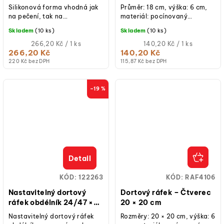
Silikonová forma vhodná jak
Průměr: 18 cm, výška: 6 cm,
na pečení, tak na
materiál: pocínovaný
studené/mražené dezerty.
plech, ruční výroba, určeno
Skladem
(10 ks)
Skladem
(10 ks)
pro krátkodobý styk s...
Měrná
Měrná
266,20 Kč / 1 ks
140,20 Kč / 1 ks
cena:
cena:
266,20 Kč
140,20 Kč
220 Kč bez DPH
115,87 Kč bez DPH
–19 %
Detail
KÓD:
122263
KÓD:
RAF4106
Nastavitelný dortový
Dortový ráfek – Čtverec
ráfek obdélník 24/47 ×
20 × 20 cm
20/38 cm
Nastavitelný dortový ráfek
Rozměry: 20 × 20 cm, výška: 6