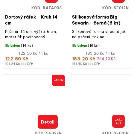
KÓD:
RAF4003
KÓD:
SF012N
Dortový ráfek – Kruh 14
Silikonová forma Big
cm
Savarin - černá (6 ks)
Průměr: 14 cm, výška: 6 cm,
Silikonová forma vhodná jak
materiál: pocínovaný
na pečení, tak na
plech, ruční výroba, určeno
studené/mražené dezerty.
Skladem
(14 ks)
Skladem
(16 ks)
pro krátkodobý styk s...
Měrná
Měrná
122,50 Kč / 1 ks
183,20 Kč / 1 ks
cena:
cena:
122,50 Kč
183,20 Kč
254,10 Kč
101,24 Kč bez DPH
151,40 Kč bez DPH
–16 %
Detail
KÓD:
SF027N
KÓD:
SF031N