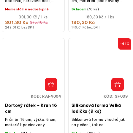
obdélník, nerezová ocel,
cm, materiál: pocínovaný
výška 6 cm, rozsah nastavení
plech, ruční výroba, určeno
Momentálně nedostupné
Skladem
(10 ks)
20–38 × 24–47 cm, vhodný
pro krátkodobý styk s...
do trouby a...
Měrná
Měrná
301,30 Kč / 1 ks
180,30 Kč / 1 ks
cena:
cena:
301,30 Kč
180,30 Kč
375,10 Kč
249,01 Kč bez DPH
149,01 Kč bez DPH
–41 %
KÓD:
RAF4004
KÓD:
SF039
Dortový ráfek – Kruh 16
Silikonová forma Velká
cm
lodička (9 ks)
Průměr: 16 cm, výška: 6 cm,
Silikonová forma vhodná jak
materiál: pocínovaný
na pečení, tak na
plech, ruční výroba, určeno
studené/mražené dezerty.