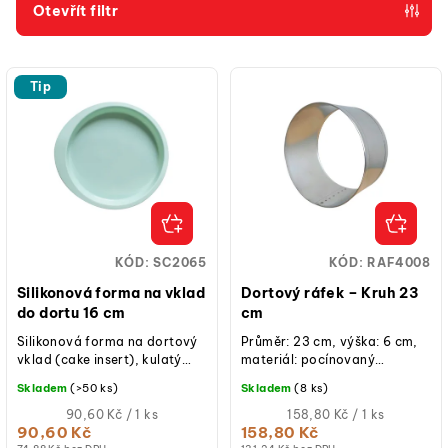
p
Otevřít filtr
r
V
o
ý
d
Tip
p
u
i
k
s
t
p
ů
r
o
KÓD:
SC2065
KÓD:
RAF4008
d
Silikonová forma na vklad
Dortový ráfek – Kruh 23
u
do dortu 16 cm
cm
k
Silikonová forma na dortový
Průměr: 23 cm, výška: 6 cm,
vklad (cake insert), kulatý
materiál: pocínovaný
t
tvar, průměr 16 cm, flexibilní
plech, ruční výroba, určeno
Skladem
(>50 ks)
Skladem
(8 ks)
ů
silikon, hladký povrch,
pro krátkodobý styk s...
vhodná...
Měrná
Měrná
90,60 Kč / 1 ks
158,80 Kč / 1 ks
cena:
cena:
90,60 Kč
158,80 Kč