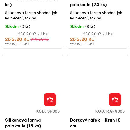
ks)
polokoule (24 ks)
Silikonová forma vhodná jak
Silikonová forma vhodná jak
na pečení, tak na
na pečení, tak na
studené/mražené dezerty.
studené/mražené dezerty.
Skladem
(3 ks)
Skladem
(8 ks)
Měrná
Měrná
266,20 Kč / 1 ks
266,20 Kč / 1 ks
cena:
cena:
266,20 Kč
266,20 Kč
314,60 Kč
220 Kč bez DPH
220 Kč bez DPH
KÓD:
SF005
KÓD:
RAF4005
Silikonová forma
Dortový ráfek – Kruh 18
polokoule (15 ks)
cm