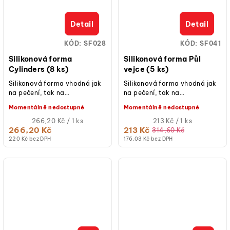
Detail
Detail
KÓD:
SF028
KÓD:
SF041
Silikonová forma
Silikonová forma Půl
Cylinders (8 ks)
vejce (5 ks)
Silikonová forma vhodná jak
Silikonová forma vhodná jak
na pečení, tak na
na pečení, tak na
studené/mražené dezerty.
studené/mražené dezerty.
Momentálně nedostupné
Momentálně nedostupné
Měrná
Měrná
266,20 Kč / 1 ks
213 Kč / 1 ks
cena:
cena:
266,20 Kč
213 Kč
314,60 Kč
220 Kč bez DPH
176,03 Kč bez DPH