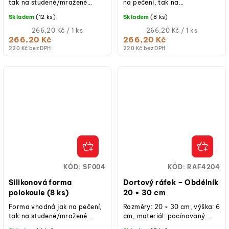
tak na studené/mražené
na pečení, tak na
dezerty.
studené/mražené dezerty.
Skladem
(12 ks)
Skladem
(8 ks)
Měrná
Měrná
266,20 Kč / 1 ks
266,20 Kč / 1 ks
cena:
cena:
266,20 Kč
266,20 Kč
220 Kč bez DPH
220 Kč bez DPH
KÓD:
SF004
KÓD:
RAF4204
Silikonová forma
Dortový ráfek – Obdélník
polokoule (8 ks)
20 × 30 cm
Forma vhodná jak na pečení,
Rozměry: 20 × 30 cm, výška: 6
tak na studené/mražené
cm, materiál: pocínovaný
dezerty.
plech, ruční výroba, určeno