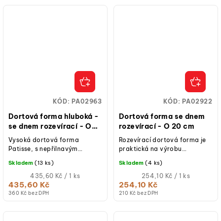
KÓD:
PA02963
KÓD:
PA02922
Dortová forma hluboká -
Dortová forma se dnem
se dnem rozevírací - O
rozevírací - O 20 cm
22 cm PATISSE
Vysoká dortová forma
Rozevírací dortová forma je
Patisse, s nepřilnavým
praktická na výrobu
povrchem, ideální pro
lahodných koláčů, dortů,
Skladem
(13 ks)
Skladem
(4 ks)
přípravu vysokých dortů.
nepečených zákusků.
Měrná
Měrná
435,60 Kč / 1 ks
254,10 Kč / 1 ks
cena:
cena:
435,60 Kč
254,10 Kč
360 Kč bez DPH
210 Kč bez DPH