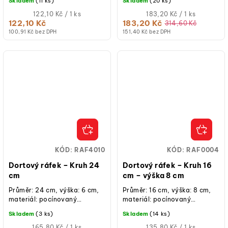
Skladem
(11 ks)
Skladem
(20 ks)
pro krátkodobý styk s...
Měrná
Měrná
122,10 Kč / 1 ks
183,20 Kč / 1 ks
cena:
cena:
122,10 Kč
183,20 Kč
314,60 Kč
100,91 Kč bez DPH
151,40 Kč bez DPH
KÓD:
RAF4010
KÓD:
RAF0004
Dortový ráfek – Kruh 24
Dortový ráfek – Kruh 16
cm
cm – výška 8 cm
Průměr: 24 cm, výška: 6 cm,
Průměr: 16 cm, výška: 8 cm,
materiál: pocínovaný
materiál: pocínovaný
plech, ruční výroba, určeno
plech, ruční výroba, určeno
Skladem
(3 ks)
Skladem
(14 ks)
pro krátkodobý styk s...
pro krátkodobý styk s...
Měrná
Měrná
165,80 Kč / 1 ks
135,80 Kč / 1 ks