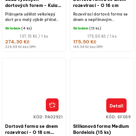
dortových forem - Kulaté
rozevírací - O 16 cm
15 cm (2 ks) WILTON
Plánujete udělat velkolepý
Rozevírací dortová forma se
dort pro malý výběr přátel
dnem a nepřilnavým
rodiny? Pak je tato sada
povrchem.
Skladem
(4 ks)
Skladem
(13 ks)
dortových forem od Wiltona...
Měrná
Měrná
137,15 Kč / 1 ks
175,50 Kč / 1 ks
cena:
cena:
274,30 Kč
175,50 Kč
226,69 Kč bez DPH
145,04 Kč bez DPH
Detail
KÓD:
PA02921
KÓD:
SF059
Dortová forma se dnem
Silikonová forma Medium
rozevírací - O 18 cm
Bordelais (15 ks)