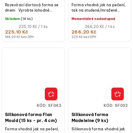
PATISSE
Rozevírací dortová forma se
Forma vhodná jak na pečení,
dnem. Vyrobte lahodné
tak na studené/mražené
dorty, koláče, tvarohové
dezerty.
Skladem
(14 ks)
Momentálně nedostupné
koláče a další dobroty v
této...
Měrná
Měrná
225,10 Kč / 1 ks
266,20 Kč / 1 ks
cena:
cena:
225,10 Kč
266,20 Kč
186,03 Kč bez DPH
220 Kč bez DPH
KÓD:
SF043
KÓD:
SF032
Silikonová forma Flan
Silikonová forma
Mould (15 ks - pr. 4 cm)
Madeleine (9 ks)
Forma vhodná jak na pečení,
Silikonová forma vhodná jak