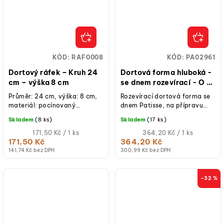
KÓD:
RAF0008
KÓD:
PA02961
Dortový ráfek – Kruh 24
Dortová forma hluboká -
cm – výška 8 cm
se dnem rozevírací - O 18
cm PATISSE
Průměr: 24 cm, výška: 8 cm,
Rozevírací dortová forma se
materiál: pocínovaný
dnem Patisse, na přípravu
plech, ruční výroba, určeno
speciálních vysokých dortů.
Skladem
(8 ks)
Skladem
(17 ks)
pro krátkodobý styk s...
Měrná
Měrná
171,50 Kč / 1 ks
364,20 Kč / 1 ks
cena:
cena:
171,50 Kč
364,20 Kč
141,74 Kč bez DPH
300,99 Kč bez DPH
–32 %