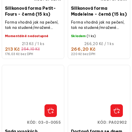
Silikonová forma Petit-
Silikonová forma
Fours - černá (15 ks)
Madeleine - černá (15 ks)
Forma vhodná jak na pečení,
Forma vhodná jak na pečení,
tak na studené/mražené
tak na studené/mražené
dezerty.
dezerty.
Momentálně nedostupné
Skladem
(1 ks)
Měrná
Měrná
213 Kč / 1 ks
266,20 Kč / 1 ks
cena:
cena:
213 Kč
266,20 Kč
254,10 Kč
176,03 Kč bez DPH
220 Kč bez DPH
KÓD:
03-0-0055
KÓD:
PA02902
Sada vysokých
Dortová forma se dnem