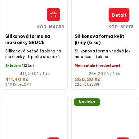
Detail
KÓD:
MAC03
KÓD:
SF078
Silikonová forma na
Silikonová forma květ
makronky SRDCE
jiřiny (6 ks)
Silikonová pečná šablona na
Silikonová forma vhodná jak
makronky. Upečte si sladké
na pečení, tak na
makronky, jedna jak druhá
studené/mražené dezerty.
Skladem
(12 ks)
Momentálně nedostupné
pomocí této formy.
Měrná
Měrná
411,40 Kč / 1 ks
266,20 Kč / 1 ks
cena:
cena:
411,40 Kč
266,20 Kč
340 Kč bez DPH
220 Kč bez DPH
Novinka