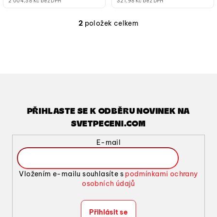
2 004,38 Kč bez DPH
321,98 Kč bez DPH
2
položek celkem
O
v
l
á
d
a
c
í
PŘIHLASTE SE K ODBĚRU NOVINEK NA
p
SVETPECENI.COM
r
v
E-mail
k
y
v
Vložením e-mailu souhlasíte s
podmínkami ochrany
ý
osobních údajů
p
i
Přihlásit se