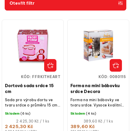
p
Otevřít filtr
r
V
o
ý
d
p
u
i
k
s
t
p
ů
r
o
KÓD:
FFRKITHEART
KÓD:
0080115
d
Dortová sada srdce 15
Forma na mini bábovku
u
cm
srdce Decora
k
Sada pro výrobu dortu ve
Forma na mini bábovky ve
tvaru srdce o průměru 15 cm,
tvaru srdce. Vysoce kvalitní
t
patentovaný systém Frost
litý hliník, rovnoměrný rozvod
Skladem
(6 ks)
Skladem
(4 ks)
ů
Form, s pevnou konstrukcí a
tepla. Určeno pro pečení
vysokou...
Měrná
dezertů.
Měrná
2 425,30 Kč / 1 ks
389,60 Kč / 1 ks
cena:
cena:
2 425,30 Kč
389,60 Kč