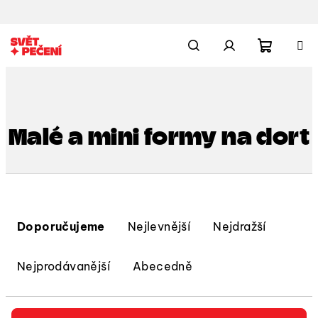
Přejít
na
obsah
Nákupn
Hledat
Přihlášení
košík
Malé a mini formy na dort
Ř
a
Doporučujeme
Nejlevnější
Nejdražší
z
e
Nejprodávanější
Abecedně
n
í