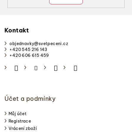
s
u
Z
á
p
Kontakt
a
objednavky
@
svetpeceni.cz
t
+420 545 216 143
í
+420 606 615 459
Účet a podmínky
Můj účet
Registrace
Vrácení zboží