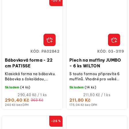
–20 %
KÓD:
PA02842
KÓD:
03-3119
Bábovková forma - 22
Plech na muffiny JUMBO
cm PATISSE
- 6 ks WILTON
Klasická forma na bábovku.
S touto formou připravíte 6
Bábovka s čokoládou,
muffinů. Vhodné pro velké
polevou nebo klasické
košíčky na muffiny.
Skladem
(4 ks)
Skladem
(14 ks)
bábovky připravené v ní se
rovnoměrně upečou a...
Měrná
Měrná
290,40 Kč / 1 ks
211,80 Kč / 1 ks
cena:
cena:
290,40 Kč
211,80 Kč
363 Kč
240 Kč bez DPH
175,04 Kč bez DPH
–26 %