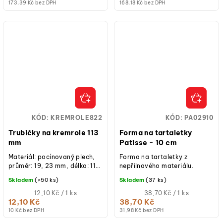
173,39 Kč bez DPH
168,18 Kč bez DPH
KÓD:
KREMROLE822
KÓD:
PA02910
Trubičky na kremrole 113
Forma na tartaletky
mm
Patisse - 10 cm
Materiál: pocínovaný plech,
Forma na tartaletky z
průměr: 19, 23 mm, délka: 113
nepřilnavého materiálu.
mm, trubičky na kremrole
Skladem
(>50 ks)
Skladem
(37 ks)
mají kónický tvar pro...
Měrná
Měrná
12,10 Kč / 1 ks
38,70 Kč / 1 ks
cena:
cena:
12,10 Kč
38,70 Kč
10 Kč bez DPH
31,98 Kč bez DPH