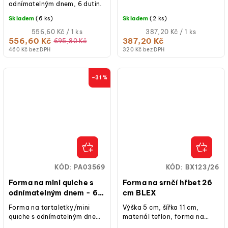
odnímatelným dnem, 6 dutin.
Skladem
(6 ks)
Skladem
(2 ks)
Měrná
Měrná
556,60 Kč / 1 ks
387,20 Kč / 1 ks
cena:
cena:
556,60 Kč
387,20 Kč
695,80 Kč
460 Kč bez DPH
320 Kč bez DPH
–31 %
KÓD:
PA03569
KÓD:
BX123/26
Forma na mini quiche s
Forma na srnčí hřbet 26
odnímatelným dnem - 6
cm BLEX
pozic
Forma na tartaletky/mini
Výška 5 cm, šířka 11 cm,
quiche s odnímatelným dnem,
materiál teflon, forma na
materiál ECCS ocel s
pečení tradičního moučníku