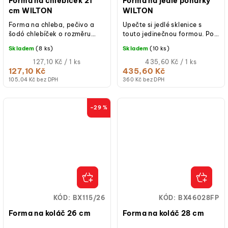
Forma na chlebíček 21
Forma na jedlé pohárky
cm WILTON
WILTON
Forma na chleba, pečivo a
Upečte si jedlé sklenice s
šodó chlebíček o rozměru
touto jedinečnou formou. Po
21,5 × 11,4 × 6,35 cm ideální
upečení je naplňte
Skladem
(8 ks)
Skladem
(10 ks)
pro biskupský chlebíček,
rozpuštěnou čokoládou,
toastový...
Měrná
nechte ztuhnout a...
Měrná
127,10 Kč / 1 ks
435,60 Kč / 1 ks
cena:
cena:
127,10 Kč
435,60 Kč
105,04 Kč bez DPH
360 Kč bez DPH
–29 %
KÓD:
BX115/26
KÓD:
BX46028FP
Forma na koláč 26 cm
Forma na koláč 28 cm