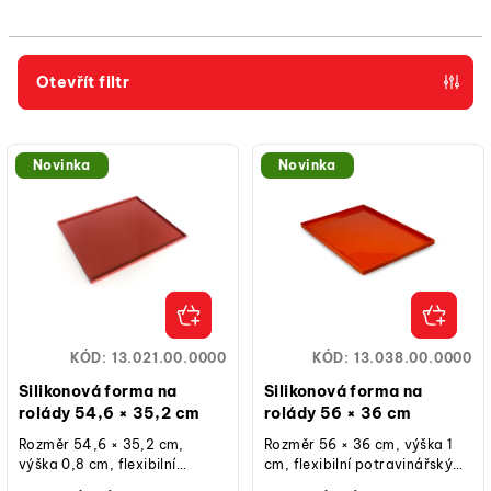
n
í
p
Otevřít filtr
r
V
o
ý
d
Novinka
Novinka
p
u
i
k
s
t
p
ů
r
o
KÓD:
13.021.00.0000
KÓD:
13.038.00.0000
d
Silikonová forma na
Silikonová forma na
u
rolády 54,6 × 35,2 cm
rolády 56 × 36 cm
k
Rozměr 54,6 × 35,2 cm,
Rozměr 56 × 36 cm, výška 1
výška 0,8 cm, flexibilní
cm, flexibilní potravinářský
t
potravinářský silikon,
silikon, rovnoměrné