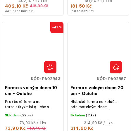
nepřilnavým...
Měrná
vám...
Měrná
402,10 Kč / 1 ks
181,50 Kč / 1 ks
cena:
cena:
402,10 Kč
181,50 Kč
418,90 Kč
332,31 Kč bez DPH
150 Kč bez DPH
–47 %
KÓD:
PA02943
KÓD:
PA02957
Forma s volným dnem 10
Forma s volným dnem 20
cm - Quiche
cm - Quiche
Praktická forma na
Hluboká forma na koláč s
tartaletky/mini quiche s
odnímatelným dnem.
odnímatelným dnem.
Skladem
(22 ks)
Skladem
(2 ks)
Měrná
Měrná
73,90 Kč / 1 ks
314,60 Kč / 1 ks
cena:
cena:
73,90 Kč
314,60 Kč
140,40 Kč