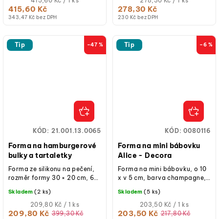
415,60 Kč / 1 ks
278,30 Kč / 1 ks
cena:
cena:
415,60 Kč
278,30 Kč
343,47 Kč bez DPH
230 Kč bez DPH
Tip
Tip
–47 %
–6 %
KÓD:
21.001.13.0065
KÓD:
0080116
Forma na hamburgerové
Forma na mini bábovku
bulky a tartaletky
Alice - Decora
Forma ze silikonu na pečení,
Forma na mini bábovku, o 10
rozměr formy 30 × 20 cm, 6
x v 5 cm, barva champagne,
dutinek, průměr 80 mm,
vysoce kvalitní litý hliník,
Skladem
(2 ks)
Skladem
(5 ks)
výška 20 mm, teplotní
odolná a nepřilnavá.
odolnost –60 až...
Měrná
Měrná
209,80 Kč / 1 ks
203,50 Kč / 1 ks
cena:
cena:
209,80 Kč
203,50 Kč
399,30 Kč
217,80 Kč