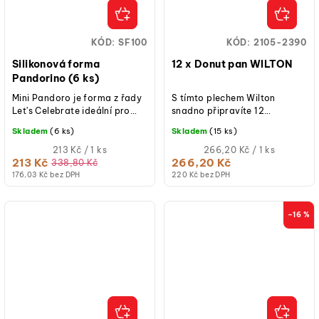
KÓD:
SF100
KÓD:
2105-2390
Silikonová forma
12 x Donut pan WILTON
Pandorino (6 ks)
Mini Pandoro je forma z řady
S tímto plechem Wilton
Let's Celebrate ideální pro
snadno připravíte 12
oslavu vánočních
lahodných koblih a bez
Skladem
(6 ks)
Skladem
(15 ks)
svátků. Forma umožňuje
smažení, ušetřete kalorie a
vytvořit typický...
Měrná
čas. A navíc Vy je...
Měrná
213 Kč / 1 ks
266,20 Kč / 1 ks
cena:
cena:
213 Kč
266,20 Kč
338,80 Kč
176,03 Kč bez DPH
220 Kč bez DPH
–16 %