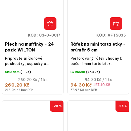
KÓD:
03-0-0017
KÓD:
AFT5035
Plech na muffinky - 24
Ráfek na mini tartaletky -
pozic WILTON
průměr 5 cm
Připravte snídaňové
Perforovaný ráfek vhodný k
pochoutky, cupcaky a
pečení mini tartaletek.
předkrmy na sousto v této 24
Skladem
(11 ks)
Skladem
(>50 ks)
místné formě na muffiny.
Měrná
Měrná
260,20 Kč / 1 ks
94,30 Kč / 1 ks
cena:
cena:
260,20 Kč
94,30 Kč
127,10 Kč
215,04 Kč bez DPH
77,93 Kč bez DPH
–25 %
–25 %