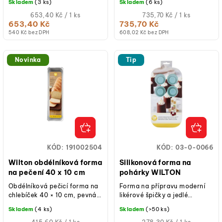
Skladem
(3 ks)
Skladem
(6 ks)
ů
rovnoměrné propečení,
propečení, vhodná do trouby
vhodná do trouby i mrazáku.
Měrná
i mrazáku.
Měrná
653,40 Kč / 1 ks
735,70 Kč / 1 ks
cena:
cena:
653,40 Kč
735,70 Kč
540 Kč bez DPH
608,02 Kč bez DPH
Novinka
Tip
KÓD:
191002504
KÓD:
03-0-0066
Wilton obdélníková forma
Silikonová forma na
na pečení 40 x 10 cm
pohárky WILTON
Obdélníková pečicí forma na
Forma na přípravu moderní
chlebíček 40 × 10 cm, pevná
likérové špičky a jedlé
hliníková konstrukce,
skleničky, nepřilnavý silikon, 8
Skladem
(4 ks)
Skladem
(>50 ks)
rovnoměrné vedení tepla,
pohárků, vhodné do myčky,...
vhodná na...
Měrná
Měrná