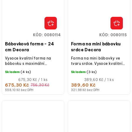
KÓD:
0080114
KÓD:
0080115
Bábovková forma - 24
Forma na mini bábovku
cm Decora
srdce Decora
Vysoce kvalitní forma na
Forma na mini bábovky ve
bábovku s maximální
tvaru srdce. Vysoce kvalitní
odolností a nepřilnavostí
litý hliník, rovnoměrný rozvod
Skladem
(4 ks)
Skladem
(3 ks)
Bábovková forma od italské
tepla. Určeno pro pečení
značky Decora je...
Měrná
dezertů.
Měrná
675,30 Kč / 1 ks
389,60 Kč / 1 ks
cena:
cena:
675,30 Kč
389,60 Kč
756,30 Kč
558,10 Kč bez DPH
321,98 Kč bez DPH