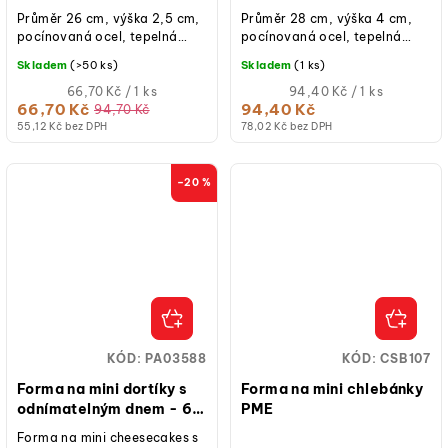
Průměr 26 cm, výška 2,5 cm,
Průměr 28 cm, výška 4 cm,
pocínovaná ocel, tepelná
pocínovaná ocel, tepelná
odolnost do 190 °C, ruční
odolnost do 190 °C, ruční
Skladem
(>50 ks)
Skladem
(1 ks)
mytí.
mytí.
Měrná
Měrná
66,70 Kč / 1 ks
94,40 Kč / 1 ks
cena:
cena:
66,70 Kč
94,40 Kč
94,70 Kč
55,12 Kč bez DPH
78,02 Kč bez DPH
–20 %
KÓD:
PA03588
KÓD:
CSB107
Forma na mini dortíky s
Forma na mini chlebánky
odnímatelným dnem - 6
PME
pozic
Forma na mini cheesecakes s