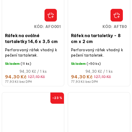
KÓD:
AFO001
KÓD:
AFT80
Ráfek na oválné
Ráfek na tartaletky - 8
tartaletky 14,6 x 3,5 cm
cm x 2 cm
Perforovaný ráfek vhodný k
Perforovaný ráfek vhodný k
pečení tartaletek.
pečení tartaletek.
Skladem
(11 ks)
Skladem
(>50 ks)
Měrná
Měrná
94,30 Kč / 1 ks
94,30 Kč / 1 ks
cena:
cena:
94,30 Kč
94,30 Kč
127,10 Kč
127,10 Kč
77,93 Kč bez DPH
77,93 Kč bez DPH
–23 %