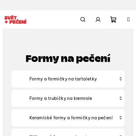
Přejít
na
obsah
Nákupn
Hledat
Přihlášení
košík
Formy na pečení
Formy a formičky na tartaletky
Formy a trubičky na kremrole
Keramické formy a formičky na pečení