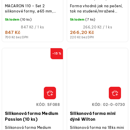
MACARON 110 – Set 2
Forma vhodná jak na pečení,
silikonové formy, ø65 mm,
tak na studené/mražené
výška 40 mm, objem 110 ml,
dezerty.
Skladem
(10 ks)
Skladem
(7 ks)
teplotní odolnost -60 °C až
+230 °C,...
Měrná
Měrná
847 Kč / 1 ks
266,20 Kč / 1 ks
cena:
cena:
847 Kč
266,20 Kč
700 Kč bez DPH
220 Kč bez DPH
–15 %
KÓD:
SF088
KÓD:
02-0-0730
Silikonová forma Medium
Silikonová forma mini
Passion (10 ks)
dýně Wilton
Silikonová forma Medium
Silikonová forma na 18ks mini