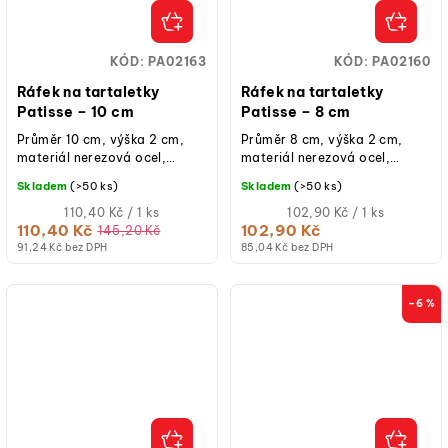
KÓD:
PA02163
KÓD:
PA02160
Ráfek na tartaletky
Ráfek na tartaletky
Patisse – 10 cm
Patisse – 8 cm
Průměr 10 cm, výška 2 cm,
Průměr 8 cm, výška 2 cm,
materiál nerezová ocel,
materiál nerezová ocel,
mikrootvory pro rovnoměrné
mikrootvory pro rovnoměrné
Skladem
(>50 ks)
Skladem
(>50 ks)
pečení, vhodné do myčky,
pečení, vhodné do myčky,
pro sladké i...
Měrná
pro sladké i...
Měrná
110,40 Kč / 1 ks
102,90 Kč / 1 ks
cena:
cena:
110,40 Kč
102,90 Kč
145,20 Kč
91,24 Kč bez DPH
85,04 Kč bez DPH
–6 %