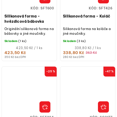
KÓD:
SFT600
KÓD:
SFT426
Silikonová forma -
Silikonová forma - Koláč
hvězdicová bábovka
Originální silikonová forma na
Silikonová forma na koláče a
bábovky a jiné moučníky.
jiné moučníky.
Skladem
(1 ks)
Skladem
(3 ks)
Měrná
Měrná
423,50 Kč / 1 ks
338,80 Kč / 1 ks
cena:
cena:
423,50 Kč
338,80 Kč
363 Kč
350 Kč bez DPH
280 Kč bez DPH
–25 %
–47 %