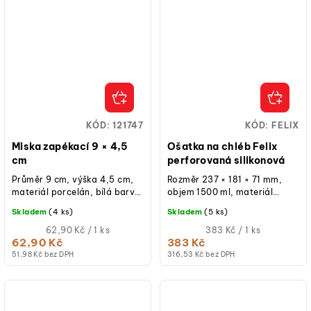
KÓD:
121747
KÓD:
FELIX
Miska zapékací 9 × 4,5
Ošatka na chléb Felix
cm
perforovaná silikonová
Průměr 9 cm, výška 4,5 cm,
Rozměr 237 × 181 × 71 mm,
materiál porcelán, bílá barva,
objem 1500 ml, materiál
vhodná do trouby, myčky i
potravinářský silikon,
Skladem
(4 ks)
Skladem
(5 ks)
mikrovlnky.
mikrootvory pro odvod
Měrná
vlhkosti, nepřilnavý...
Měrná
62,90 Kč / 1 ks
383 Kč / 1 ks
cena:
cena:
62,90 Kč
383 Kč
51,98 Kč bez DPH
316,53 Kč bez DPH