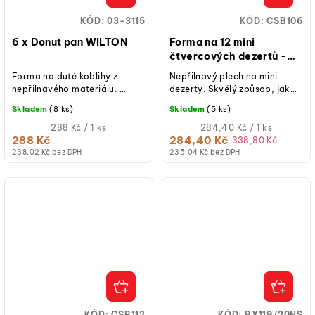
KÓD:
03-3115
KÓD:
CSB106
6 x Donut pan WILTON
Forma na 12 mini
čtvercových dezertů -
PME
Forma na duté koblihy z
Nepřilnavý plech na mini
nepřilnavého materiálu.
dezerty. Skvělý způsob, jak
Pečení koblih je zábavné a
udělat spoustu mini dortíků
Skladem
(8 ks)
Skladem
(5 ks)
snadné díky Wilton Donut
najednou. Materiál je...
Pan!
Měrná
Měrná
288 Kč / 1 ks
284,40 Kč / 1 ks
cena:
cena:
288 Kč
284,40 Kč
338,80 Kč
238,02 Kč bez DPH
235,04 Kč bez DPH
KÓD:
CSB112
KÓD:
BX119/20NS