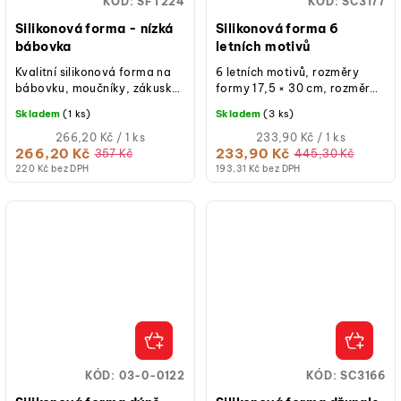
KÓD:
SFT224
KÓD:
SC3177
Silikonová forma - nízká
Silikonová forma 6
bábovka
letních motivů
Kvalitní silikonová forma na
6 letních motivů, rozměry
bábovku, moučníky, zákusky
formy 17,5 × 30 cm, rozměr
nebo aspikové dorty.
formičky v rozmezí od 5 cm
Skladem
(1 ks)
Skladem
(3 ks)
až 13 cm, teplotní odolnost
Měrná
-20 °C až...
Měrná
266,20 Kč / 1 ks
233,90 Kč / 1 ks
cena:
cena:
266,20 Kč
233,90 Kč
357 Kč
445,30 Kč
220 Kč bez DPH
193,31 Kč bez DPH
KÓD:
03-0-0122
KÓD:
SC3166