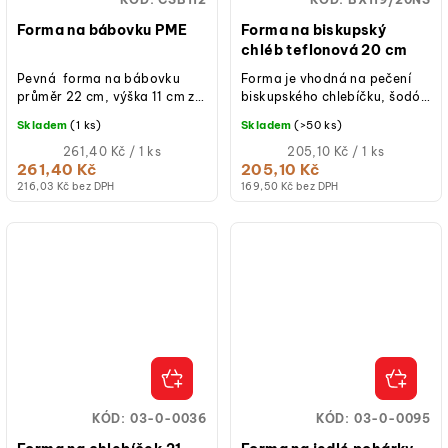
Forma na bábovku PME
Forma na biskupský
chléb teflonová 20 cm
Pevná forma na bábovku
Forma je vhodná na pečení
průměr 22 cm, výška 11 cm z
biskupského chlebíčku, šodó
odolného kovu s kvalitním
chlebíčku, toastového chleba
Skladem
(1 ks)
Skladem
(>50 ks)
nepřilnavým povrchem pro...
nebo ji můžete použít pro
Měrná
jiné...
Měrná
261,40 Kč / 1 ks
205,10 Kč / 1 ks
cena:
cena:
261,40 Kč
205,10 Kč
216,03 Kč bez DPH
169,50 Kč bez DPH
KÓD:
03-0-0036
KÓD:
03-0-0095