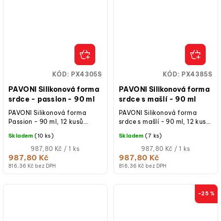
KÓD:
PX4305S
KÓD:
PX4385S
PAVONI Silikonová forma
PAVONI Silikonová forma
srdce - passion - 90 ml
srdce s mašlí - 90 ml
PAVONI Silikonová forma
PAVONI Silikonová forma
Passion - 90 ml, 12 kusů
srdce s mašlí - 90 ml, 12 kusů
forem srdcí, objem 1 formičky
formiček srdcí, objem jedné
Skladem
(10 ks)
Skladem
(7 ks)
90 ml, rozměr 71 x 66 x 38
formičky 90 ml, rozměr 73 x
mm,...
Měrná
66 x...
Měrná
987,80 Kč / 1 ks
987,80 Kč / 1 ks
cena:
cena:
987,80 Kč
987,80 Kč
816,36 Kč bez DPH
816,36 Kč bez DPH
–25 %