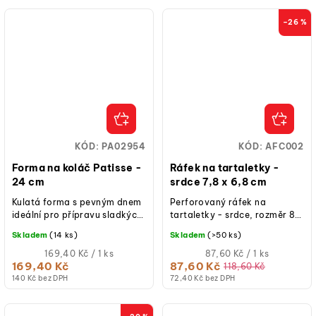
–26 %
KÓD:
PA02954
KÓD:
AFC002
Forma na koláč Patisse -
Ráfek na tartaletky -
24 cm
srdce 7,8 x 6,8 cm
Kulatá forma s pevným dnem
Perforovaný ráfek na
ideální pro přípravu sladkých
tartaletky - srdce, rozměr 80
a slaných koláčů.
x 70 x 20 mm, vhodné na
Skladem
(14 ks)
Skladem
(>50 ks)
pečení i chlazení.
Měrná
Měrná
169,40 Kč / 1 ks
87,60 Kč / 1 ks
cena:
cena:
169,40 Kč
87,60 Kč
118,60 Kč
140 Kč bez DPH
72,40 Kč bez DPH