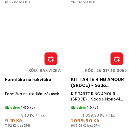
61,07 Kč bez DPH
260 Kč bez DPH
KÓD:
RAKVICKA
KÓD:
25.317.13.0065
Formička na rakvičku
KIT TARTE RING AMOUR
(SRDCE) - Sada
silikonové formy a ráfků
Formička na tradiční zákusek.
KIT TARTE RING AMOUR
tartaletky 80x70mm
(SRDCE) - Sada silikonové
formy a ráfků tartaletky,
Skladem
(>50 ks)
Skladem
(10 ks)
velikost formy 66x55 mm,
Měrná
výška 15 mm, ráfky...
Měrná
9,10 Kč / 1 ks
1 099,90 Kč / 1 ks
cena:
cena:
9,10 Kč
1 099,90 Kč
7,52 Kč bez DPH
909,01 Kč bez DPH