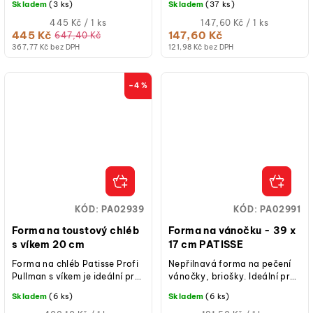
Skladem
(3 ks)
Skladem
(37 ks)
nepřilnavým povrchem,
srnčí hřbet, lze ji využít i na
tloušťka...
Měrná
paštiky...
Měrná
445 Kč / 1 ks
147,60 Kč / 1 ks
cena:
cena:
445 Kč
147,60 Kč
647,40 Kč
367,77 Kč bez DPH
121,98 Kč bez DPH
–4 %
KÓD:
PA02939
KÓD:
PA02991
Forma na toustový chléb
Forma na vánočku - 39 x
s víkem 20 cm
17 cm PATISSE
Forma na chléb Patisse Profi
Nepřilnavá forma na pečení
Pullman s víkem je ideální pro
vánočky, briošky. Ideální pro
pečení toustového chleba.
pečení piškotových, třených i
Skladem
(6 ks)
Skladem
(6 ks)
Formu na pečení s
kynutých těst Nechce se