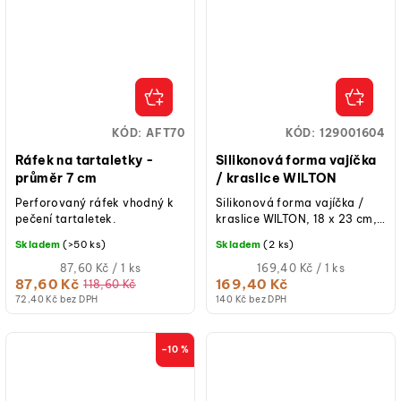
KÓD:
AFT70
KÓD:
129001604
Ráfek na tartaletky -
Silikonová forma vajíčka
průměr 7 cm
/ kraslice WILTON
Perforovaný ráfek vhodný k
Silikonová forma vajíčka /
pečení tartaletek.
kraslice WILTON, 18 x 23 cm,
12 dutin, vhodná do
Skladem
(>50 ks)
Skladem
(2 ks)
mrazničky, mikrovlnné trouby
Měrná
a myčky,...
Měrná
87,60 Kč / 1 ks
169,40 Kč / 1 ks
cena:
cena:
87,60 Kč
169,40 Kč
118,60 Kč
72,40 Kč bez DPH
140 Kč bez DPH
–10 %