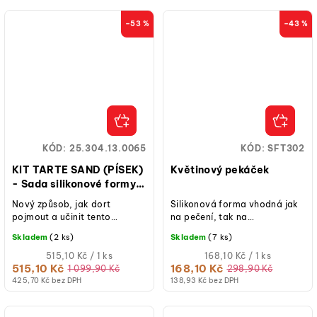
–53 %
–43 %
KÓD:
25.304.13.0065
KÓD:
SFT302
KIT TARTE SAND (PÍSEK)
Květinový pekáček
- Sada silikonové formy a
ráfků tartaletky 80x80
Nový způsob, jak dort
Silikonová forma vhodná jak
mm
pojmout a učinit tento
na pečení, tak na
tradiční dezert ještě
studené/mražené dezerty.
Skladem
(2 ks)
Skladem
(7 ks)
podmanivějším a
modernějším. KIT MINI TARTE
Měrná
Měrná
515,10 Kč / 1 ks
168,10 Kč / 1 ks
cena:
cena:
515,10 Kč
168,10 Kč
SAND...
1 099,90 Kč
298,90 Kč
425,70 Kč bez DPH
138,93 Kč bez DPH