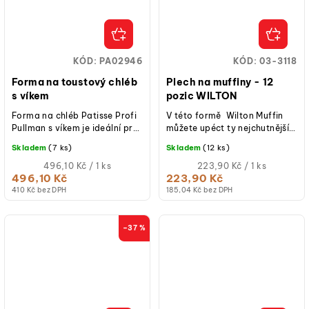
KÓD:
PA02946
KÓD:
03-3118
Forma na toustový chléb
Plech na muffiny - 12
s víkem
pozic WILTON
Forma na chléb Patisse Profi
V této formě Wilton Muffin
Pullman s víkem je ideální pro
můžete upéct ty nejchutnější
pečení toustového chleba.
cupcaky a muffiny. S tímto
Skladem
(7 ks)
Skladem
(12 ks)
Formu na pečení s
pevným hliníkovým pekáčem...
nepřilnavým...
Měrná
Měrná
496,10 Kč / 1 ks
223,90 Kč / 1 ks
cena:
cena:
496,10 Kč
223,90 Kč
410 Kč bez DPH
185,04 Kč bez DPH
–37 %