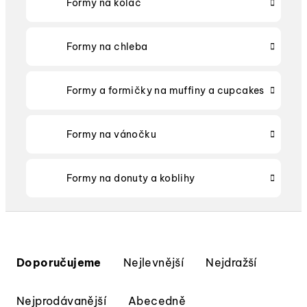
Formy na koláč
Formy na chleba
Formy a formičky na muffiny a cupcakes
Formy na vánočku
Formy na donuty a koblihy
Ř
a
Doporučujeme
Nejlevnější
Nejdražší
z
e
Nejprodávanější
Abecedně