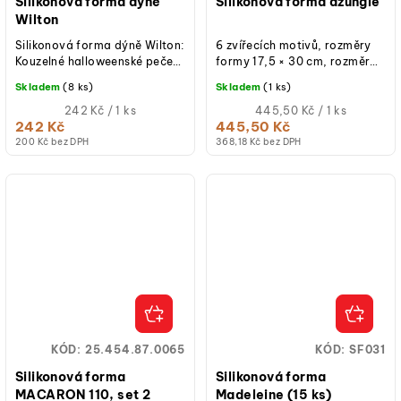
Silikonová forma dýně
Silikonová forma džungle
Wilton
Silikonová forma dýně Wilton:
6 zvířecích motivů, rozměry
Kouzelné halloweenské pečení
formy 17,5 × 30 cm, rozměr
plné zábavy! Wilton silikonová
formičky v rozmezí od 6 cm
Skladem
(8 ks)
Skladem
(1 ks)
forma Jack-O-Lantern je...
až 11 cm, teplotní odolnost
Měrná
-20 °C...
Měrná
242 Kč / 1 ks
445,50 Kč / 1 ks
cena:
cena:
242 Kč
445,50 Kč
200 Kč bez DPH
368,18 Kč bez DPH
KÓD:
25.454.87.0065
KÓD:
SF031
Silikonová forma
Silikonová forma
MACARON 110, set 2
Madeleine (15 ks)