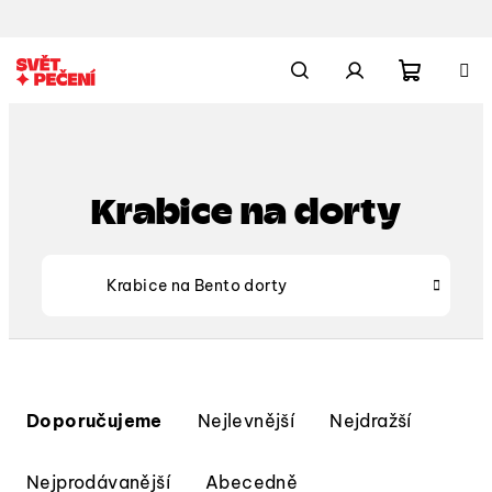
Přejít
na
obsah
Nákupn
Hledat
Přihlášení
košík
Krabice na dorty
Krabice na Bento dorty
Ř
a
Doporučujeme
Nejlevnější
Nejdražší
z
e
Nejprodávanější
Abecedně