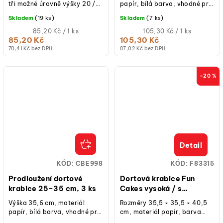
tři možné úrovně výšky 20 /
papír, bílá barva, vhodné pro
24 / 28 cm, papírová, bílá
čtvercové dortové krabice o
Skladem
(19 ks)
Skladem
(7 ks)
barva, jednoduchá...
velikosti 25 / 30 / 35 cm –...
Měrná
Měrná
85,20 Kč / 1 ks
105,30 Kč / 1 ks
cena:
cena:
85,20 Kč
105,30 Kč
70,41 Kč bez DPH
87,02 Kč bez DPH
–20 %
Detail
KÓD:
CBE998
KÓD:
F83315
Prodloužení dortové
Dortová krabice Fun
krabice 25–35 cm, 3 ks
Cakes vysoká / s
okýnkem / svatební –
Výška 35,6 cm, materiál
Rozměry 35,5 × 35,5 × 40,5
35,5 × 35,5 × 40,5 cm
papír, bílá barva, vhodné pro
cm, materiál papír, barva
čtvercové dortové krabice o
bílá, s průhledným okýnkem,