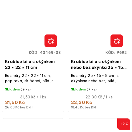
KÓD:
43469-03
KÓD:
P692
Krabice bílá s okýnkem
Krabice bílá s okýnkem
22 × 22 × 11 cm
nebo bez okýnka 25 × 15 ×
8 cm
Rozměry 22 × 22 × 11 cm,
Rozměry 25 × 15 × 8 cm, s
papírová, skládací, bílá, s
okýnkem nebo bez, bílá,
okýnkem, určená pro
papírová, určená pro
Skladem
(9 ks)
Skladem
(7 ks)
cukrářské výrobky, balení 1
cukrářské výrobky, balení 1
ks.
Měrná
ks.
Měrná
31,50 Kč / 1 ks
22,30 Kč / 1 ks
cena:
cena:
31,50 Kč
22,30 Kč
26,03 Kč bez DPH
18,43 Kč bez DPH
–19 %