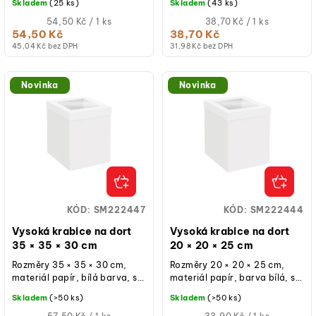
Skladem
(25 ks)
Skladem
(43 ks)
ů
opakovaně použitelná při
opakovaně použitelná při
běžném...
Měrná
běžném...
Měrná
54,50 Kč / 1 ks
38,70 Kč / 1 ks
cena:
cena:
54,50 Kč
38,70 Kč
45,04 Kč bez DPH
31,98 Kč bez DPH
Novinka
Novinka
KÓD:
SM222447
KÓD:
SM222444
Vysoká krabice na dort
Vysoká krabice na dort
35 × 35 × 30 cm
20 × 20 × 25 cm
Rozměry 35 × 35 × 30 cm,
Rozměry 20 × 20 × 25 cm,
materiál papír, bílá barva, s
materiál papír, barva bílá, s
průhledným okýnkem,
průhledným okýnkem,
Skladem
(>50 ks)
Skladem
(>50 ks)
opakovaně použitelná při
opakovaně použitelná při
běžném...
Měrná
běžném...
Měrná