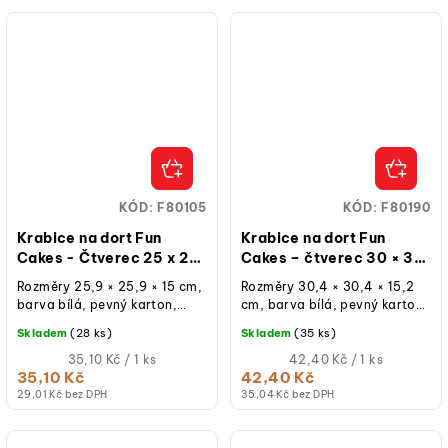
KÓD:
F80105
KÓD:
F80190
Krabice na dort Fun
Krabice na dort Fun
Cakes - Čtverec 25 x 25
Cakes – čtverec 30 × 30
x 15 cm
× 15 cm
Rozměry 25,9 × 25,9 × 15 cm,
Rozměry 30,4 × 30,4 × 15,2
barva bílá, pevný karton,
cm, barva bílá, pevný karton,
oddělené víko,
oddělené víko,
Skladem
(28 ks)
Skladem
(35 ks)
znovupoužitelná při běžném
znovupoužitelná při běžném
použití, balení 1 ks.
Měrná
použití, balení 1 ks.
Měrná
35,10 Kč / 1 ks
42,40 Kč / 1 ks
cena:
cena:
35,10 Kč
42,40 Kč
29,01 Kč bez DPH
35,04 Kč bez DPH