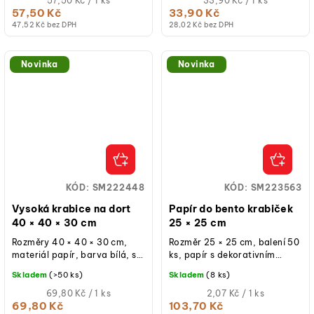
57,50 Kč / 1 ks
33,90 Kč / 1 ks
cena:
cena:
57,50 Kč
33,90 Kč
47,52 Kč bez DPH
28,02 Kč bez DPH
Novinka
Novinka
KÓD:
SM222448
KÓD:
SM223563
Vysoká krabice na dort
Papír do bento krabiček
40 × 40 × 30 cm
25 × 25 cm
Rozměry 40 × 40 × 30 cm,
Rozměr 25 × 25 cm, balení 50
materiál papír, barva bílá, s
ks, papír s dekorativním
průhledným okýnkem,
potiskem, vhodný do bento
Skladem
(>50 ks)
Skladem
(8 ks)
opakovaně použitelná při
krabiček i pro balení zákusků.
běžném...
Měrná
Měrná
69,80 Kč / 1 ks
2,07 Kč / 1 ks
cena:
cena:
69,80 Kč
103,70 Kč