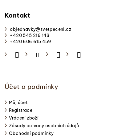
á
p
Kontakt
a
objednavky
@
svetpeceni.cz
t
+420 545 216 143
í
+420 606 615 459
Účet a podmínky
Můj účet
Registrace
Vrácení zboží
Zásady ochrany osobních údajů
Obchodní podmínky