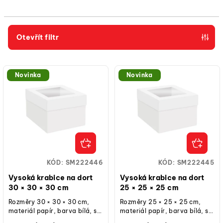
n
í
p
Otevřít filtr
r
V
o
ý
d
Novinka
Novinka
p
u
i
k
s
t
p
ů
r
o
KÓD:
SM222446
KÓD:
SM222445
d
Vysoká krabice na dort
Vysoká krabice na dort
u
30 × 30 × 30 cm
25 × 25 × 25 cm
k
Rozměry 30 × 30 × 30 cm,
Rozměry 25 × 25 × 25 cm,
materiál papír, barva bílá, s
materiál papír, barva bílá, s
t
průhledným okýnkem,
průhledným okýnkem,