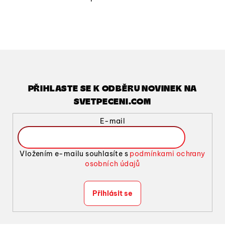
O
v
l
á
d
a
c
í
PŘIHLASTE SE K ODBĚRU NOVINEK NA
p
SVETPECENI.COM
r
v
E-mail
k
y
v
Vložením e-mailu souhlasíte s
podmínkami ochrany
ý
osobních údajů
p
i
Přihlásit se
s
u
Z