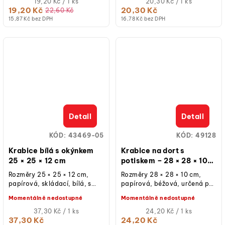
rozloženém...
Měrná
ks.
Měrná
19,20 Kč / 1 ks
20,30 Kč / 1 ks
cena:
cena:
19,20 Kč
20,30 Kč
22,60 Kč
15,87 Kč bez DPH
16,78 Kč bez DPH
Detail
Detail
KÓD:
43469-05
KÓD:
49128
Krabice bílá s okýnkem
Krabice na dort s
25 × 25 × 12 cm
potiskem – 28 × 28 × 10
cm
Rozměry 25 × 25 × 12 cm,
Rozměry 28 × 28 × 10 cm,
papírová, skládací, bílá, s
papírová, béžová, určená pro
okýnkem, určená pro
cukrářské výrobky, balení 1
Momentálně nedostupné
Momentálně nedostupné
cukrářské výrobky, balení 1
ks.
ks.
Měrná
Měrná
37,30 Kč / 1 ks
24,20 Kč / 1 ks
cena:
cena:
37,30 Kč
24,20 Kč