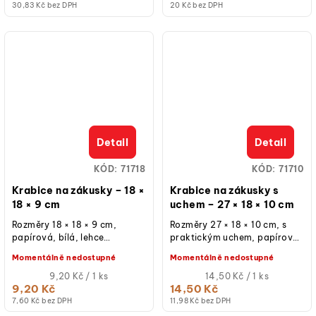
30,83 Kč bez DPH
20 Kč bez DPH
Detail
Detail
KÓD:
71718
KÓD:
71710
Krabice na zákusky – 18 ×
Krabice na zákusky s
18 × 9 cm
uchem – 27 × 18 × 10 cm
Rozměry 18 × 18 × 9 cm,
Rozměry 27 × 18 × 10 cm, s
papírová, bílá, lehce
praktickým uchem, papírová,
složitelná, určená pro
bílá, lehce složitelná, určená
Momentálně nedostupné
Momentálně nedostupné
cukrářské výrobky, balení 1
pro cukrářské výrobky,...
ks.
Měrná
Měrná
9,20 Kč / 1 ks
14,50 Kč / 1 ks
cena:
cena:
9,20 Kč
14,50 Kč
7,60 Kč bez DPH
11,98 Kč bez DPH