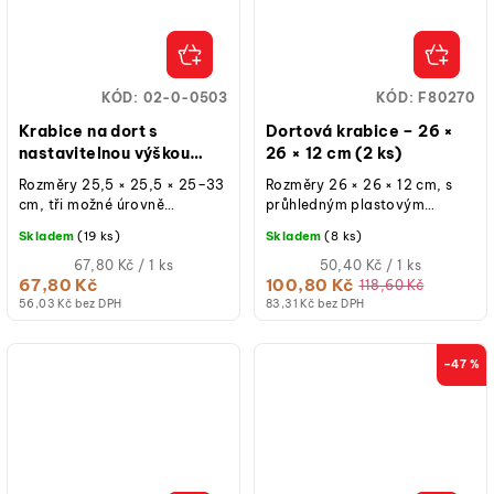
KÓD:
02-0-0503
KÓD:
F80270
Krabice na dort s
Dortová krabice – 26 ×
nastavitelnou výškou
26 × 12 cm (2 ks)
25,5 × 25,5 × 25–33 cm
Rozměry 25,5 × 25,5 × 25–33
Rozměry 26 × 26 × 12 cm, s
cm, tři možné úrovně
průhledným plastovým
výšky 25 / 29 / 33 cm,
okýnkem, materiál papír,
Skladem
(19 ks)
Skladem
(8 ks)
papírová, bílá barva,
dřevěný motiv, jednoduchá
jednoduchá na...
Měrná
na složení, balení...
Měrná
67,80 Kč / 1 ks
50,40 Kč / 1 ks
cena:
cena:
67,80 Kč
100,80 Kč
118,60 Kč
56,03 Kč bez DPH
83,31 Kč bez DPH
–47 %