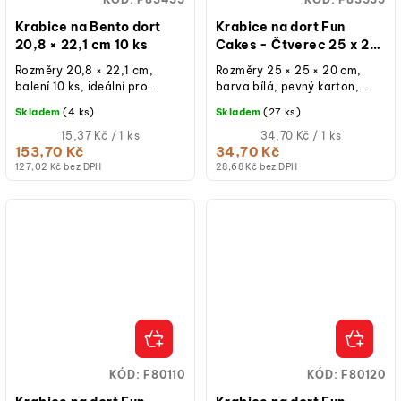
Krabice na Bento dort
Krabice na dort Fun
20,8 × 22,1 cm 10 ks
Cakes - Čtverec 25 x 25
x 20 cm
Rozměry 20,8 × 22,1 cm,
Rozměry 25 × 25 × 20 cm,
balení 10 ks, ideální pro
barva bílá, pevný karton,
kulaté dorty (⌀ 14 cm) i
oddělené víko,
Skladem
(4 ks)
Skladem
(27 ks)
čtvercové dorty (14 × 14 cm),
znovupoužitelná při běžném
bílá, papírová.
Měrná
použití, vhodná i na...
Měrná
15,37 Kč / 1 ks
34,70 Kč / 1 ks
cena:
cena:
153,70 Kč
34,70 Kč
127,02 Kč bez DPH
28,68 Kč bez DPH
KÓD:
F80110
KÓD:
F80120