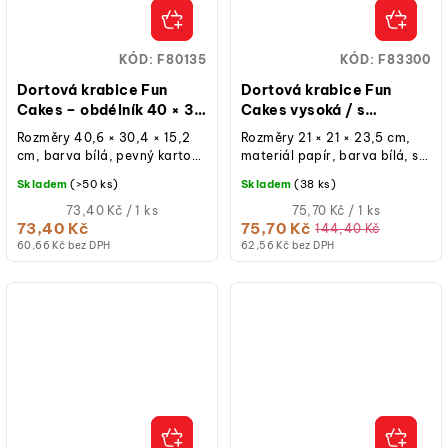
KÓD:
F80135
KÓD:
F83300
Dortová krabice Fun
Dortová krabice Fun
Cakes – obdélník 40 × 30
Cakes vysoká / s
× 15 cm
okýnkem / svatební – 21 ×
Rozměry 40,6 × 30,4 × 15,2
Rozměry 21 × 21 × 23,5 cm,
21 × 23,5 cm
cm, barva bílá, pevný karton,
materiál papír, barva bílá, s
oddělené víko,
průhledným okýnkem, víko +
Skladem
(>50 ks)
Skladem
(38 ks)
znovupoužitelná při běžném
dno + boční stěna odděleně,...
použití, balení 1 ks.
Měrná
Měrná
73,40 Kč / 1 ks
75,70 Kč / 1 ks
cena:
cena:
73,40 Kč
75,70 Kč
144,40 Kč
60,66 Kč bez DPH
62,56 Kč bez DPH