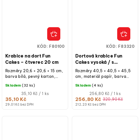
KÓD:
F80100
KÓD:
F83320
Krabice na dort Fun
Dortová krabice Fun
Cakes – čtverec 20 cm
Cakes vysoká / s
okýnkem / svatební –
Rozměry 20,6 × 20,6 × 15 cm,
Rozměry 40,5 × 40,5 × 45,5
40,5 × 40,5 × 45,5 cm
barva bílá, pevný karton,
cm, materiál papír, barva
oddělené víko,
bílá, s průhledným okýnkem,
Skladem
(32 ks)
Skladem
(4 ks)
znovupoužitelná při běžném
víko + dno + boční stěna...
použití, balení 1 ks.
Měrná
Měrná
35,10 Kč / 1 ks
256,80 Kč / 1 ks
cena:
cena:
35,10 Kč
256,80 Kč
320,90 Kč
29,01 Kč bez DPH
212,23 Kč bez DPH