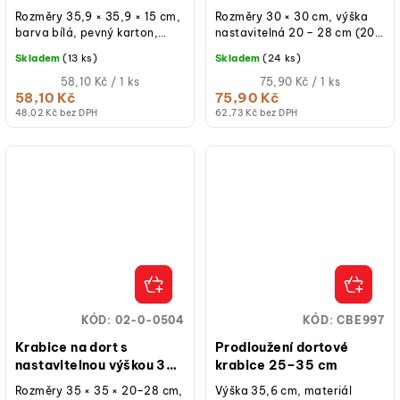
× 30 × 20–28 cm
Rozměry 35,9 × 35,9 × 15 cm,
Rozměry 30 × 30 cm, výška
barva bílá, pevný karton,
nastavitelná 20 – 28 cm (20 /
oddělené víko,
24 / 28 cm), papírová bílá
Skladem
(13 ks)
Skladem
(24 ks)
znovupoužitelná při běžném
krabice, rychlé složení,
použití, balení 1 ks.
Měrná
bezpečný...
Měrná
58,10 Kč / 1 ks
75,90 Kč / 1 ks
cena:
cena:
58,10 Kč
75,90 Kč
48,02 Kč bez DPH
62,73 Kč bez DPH
KÓD:
02-0-0504
KÓD:
CBE997
Krabice na dort s
Prodloužení dortové
nastavitelnou výškou 35
krabice 25–35 cm
× 35 × 20–28 cm
Rozměry 35 × 35 × 20–28 cm,
Výška 35,6 cm, materiál