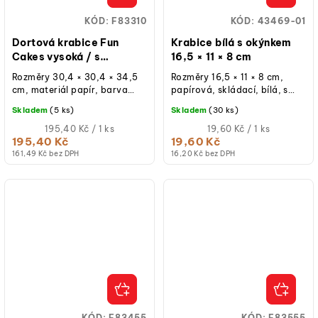
KÓD:
F83310
KÓD:
43469-01
Dortová krabice Fun
Krabice bílá s okýnkem
Cakes vysoká / s
16,5 × 11 × 8 cm
okýnkem / svatební –
Rozměry 30,4 × 30,4 × 34,5
Rozměry 16,5 × 11 × 8 cm,
30,4 × 30,4 × 34,5 cm
cm, materiál papír, barva
papírová, skládací, bílá, s
bílá, s průhledným okýnkem,
okýnkem, určená pro
Skladem
(5 ks)
Skladem
(30 ks)
víko + dno + boční stěna...
cukrářské výrobky, balení 1
Měrná
ks.
Měrná
195,40 Kč / 1 ks
19,60 Kč / 1 ks
cena:
cena:
195,40 Kč
19,60 Kč
161,49 Kč bez DPH
16,20 Kč bez DPH
KÓD:
F83455
KÓD:
F83555