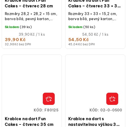
Krabice na dort Fun
Krabice na dort Fun
Cakes – čtverec 28 cm
Cakes – čtverec 33 × 33
× 15 cm
Rozměry 28,2 × 28,2 × 15 cm,
Rozměry 33 × 33 × 15,2 cm,
barva bílá, pevný karton,
barva bílá, pevný karton,
oddělené víko,
oddělené víko,
Skladem
(39 ks)
Skladem
(50 ks)
znovupoužitelná při běžném
znovupoužitelná při běžném
použití, balení 1 ks.
Měrná
použití, balení 1 ks.
Měrná
39,90 Kč / 1 ks
54,50 Kč / 1 ks
cena:
cena:
39,90 Kč
54,50 Kč
32,98 Kč bez DPH
45,04 Kč bez DPH
KÓD:
F80125
KÓD:
02-0-0500
Krabice na dort Fun
Krabice na dort s
Cakes – čtverec 35 cm
nastavitelnou výškou 30