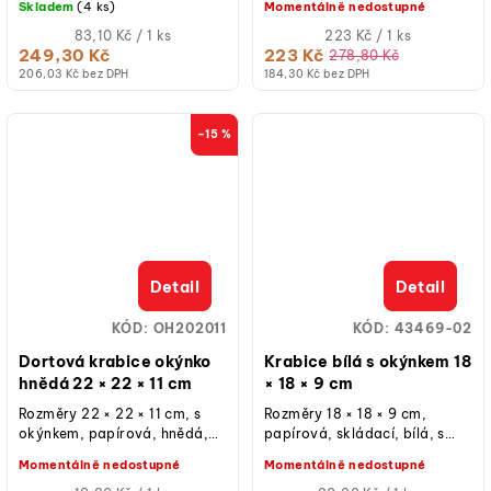
Skladem
(4 ks)
Momentálně nedostupné
velikosti 25 / 30 / 35 cm –...
víko + dno + boční stěna...
Měrná
Měrná
83,10 Kč / 1 ks
223 Kč / 1 ks
cena:
cena:
249,30 Kč
223 Kč
278,80 Kč
206,03 Kč bez DPH
184,30 Kč bez DPH
–15 %
Detail
Detail
KÓD:
OH202011
KÓD:
43469-02
Dortová krabice okýnko
Krabice bílá s okýnkem 18
hnědá 22 × 22 × 11 cm
× 18 × 9 cm
Rozměry 22 × 22 × 11 cm, s
Rozměry 18 × 18 × 9 cm,
okýnkem, papírová, hnědá,
papírová, skládací, bílá, s
vhodná na dorty, cukroví a
okýnkem, určená pro
Momentálně nedostupné
Momentálně nedostupné
výslužky, dodáváme v
cukrářské výrobky, balení 1