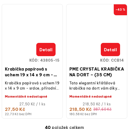
–43 %
Detail
Detail
KÓD:
43805-15
KÓD:
CCB14
Krabička papírová s
PME CRYSTAL KRABIČKA
uchem 19 x 14 x 9 cm -
NA DORT – (35 CM)
srdce
Krabička papírová s uchem 19
Tato elegantní křišťálová
x 14 x 9 cm - srdce, přírodní
krabička na dort vám díky
hnědá s bílým vnitřkem,
čirému obalu umožní předvést
Momentálně nedostupné
Momentálně nedostupné
vyřezávané srdce s
své výtvory ze všech
průhledkou,...
Měrná
úhlů. Nejen, že...
Měrná
27,50 Kč / 1 ks
218,50 Kč / 1 ks
cena:
cena:
27,50 Kč
218,50 Kč
387,60 Kč
22,73 Kč bez DPH
180,58 Kč bez DPH
40
položek celkem