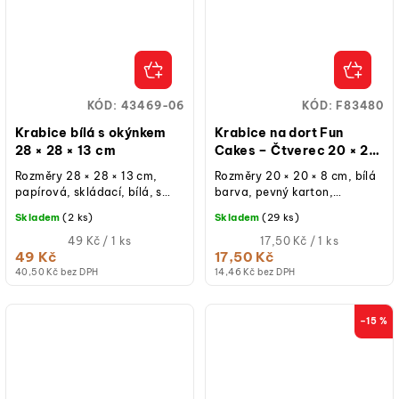
KÓD:
43469-06
KÓD:
F83480
Krabice bílá s okýnkem
Krabice na dort Fun
28 × 28 × 13 cm
Cakes – Čtverec 20 × 20
× 8 cm
Rozměry 28 × 28 × 13 cm,
Rozměry 20 × 20 × 8 cm, bílá
papírová, skládací, bílá, s
barva, pevný karton,
okýnkem, určená pro
oddělené víko,
Skladem
(2 ks)
Skladem
(29 ks)
cukrářské výrobky, balení 1
znovupoužitelná při běžném
ks.
Měrná
použití, balení 1 ks.
Měrná
49 Kč / 1 ks
17,50 Kč / 1 ks
cena:
cena:
49 Kč
17,50 Kč
40,50 Kč bez DPH
14,46 Kč bez DPH
–15 %