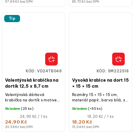
57,69 Kč bez DPH
85,70 Kč bez DPH
Tip
KÓD:
VD24TB048
KÓD:
SM222518
Valentýnská krabička na
Vysoká krabice na dort 15
dortík 12,5 x 8,7 cm
× 15 × 15 cm
Valentýnská dárková
Rozměry 15 × 15 × 15 cm,
krabička na dortík s motivem
materiál papír, barva bílá, s
srdcí. Rozměr 12,5 × 8,7 cm.
průhledným okýnkem,
Skladem
(25 ks)
Skladem
(>50 ks)
Vhodná pro balení dezertů a
opakovaně použitelná při
sladkých...
Měrná
běžném...
Měrná
24,90 Kč / 1 ks
18,20 Kč / 1 ks
cena:
cena:
24,90 Kč
18,20 Kč
20,58 Kč bez DPH
15,04 Kč bez DPH