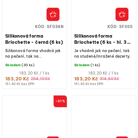
KÓD:
SF034N
KÓD:
SF035
Silikonová forma
Silikonová forma
Briochette - černá (6 ks)
Briochette (6 ks - hl. 3
cm)
Silikonová forma vhodná jak
Je vhodná jak na pečení, tak
na pečení, tak na
na studené/mražené dezerty.
studené/mražené dezerty.
Skladem
(30 ks)
Skladem
(1 ks)
Měrná
Měrná
183,20 Kč / 1 ks
183,20 Kč / 1 ks
cena:
cena:
183,20 Kč
183,20 Kč
254,10 Kč
314,60 Kč
151,40 Kč bez DPH
151,40 Kč bez DPH
–31 %