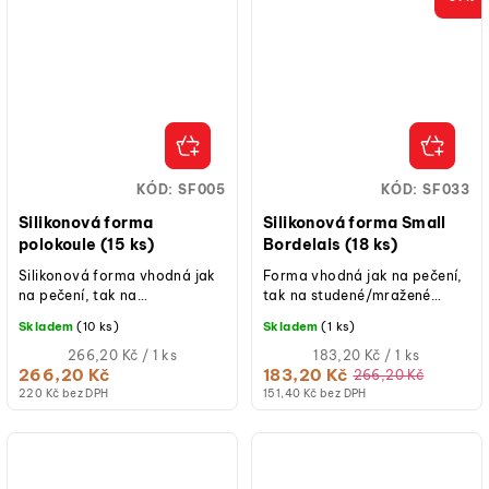
KÓD:
SF005
KÓD:
SF033
Silikonová forma
Silikonová forma Small
polokoule (15 ks)
Bordelais (18 ks)
Silikonová forma vhodná jak
Forma vhodná jak na pečení,
na pečení, tak na
tak na studené/mražené
studené/mražené dezerty.
dezerty.
Skladem
(10 ks)
Skladem
(1 ks)
Měrná
Měrná
266,20 Kč / 1 ks
183,20 Kč / 1 ks
cena:
cena:
266,20 Kč
183,20 Kč
266,20 Kč
220 Kč bez DPH
151,40 Kč bez DPH