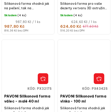
Silikonová forma vhodná jak
Silikonová forma pro vaše
na pečení, tak na
dezerty ve tvaru 3D ostružin
studené/mražené dezerty.
nebo malin. Díky zkušenostem
Skladem
(4 ks)
Skladem
(4 ks)
a vášni Stefana Laghi a...
Měrná
Měrná
987,80 Kč / 1 ks
624,60 Kč / 1 ks
cena:
cena:
987,80 Kč
624,60 Kč
677,60 Kč
816,36 Kč bez DPH
516,20 Kč bez DPH
KÓD:
PX3217S
KÓD:
PX4342S
PAVONI Silikonová forma
PAVONI Silikonová forma
válec - malé 40 ml
vlnka - 100 ml
Silikonová forma vhodná jak
Silikonová forma vhodná jak