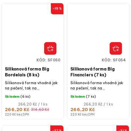
–15 %
KÓD:
SF050
KÓD:
SF054
Silikonová forma Big
Silikonová forma Big
Bordelais (8 ks)
Financiers (7 ks)
Silikonová forma vhodná jak
Silikonová forma vhodná jak
na pečení, tak na
na pečení, tak na
studené/mražené dezerty.
studené/mražené dezerty.
Skladem
(6 ks)
Skladem
(7 ks)
Měrná
Měrná
266,20 Kč / 1 ks
266,20 Kč / 1 ks
cena:
cena:
266,20 Kč
266,20 Kč
314,60 Kč
220 Kč bez DPH
220 Kč bez DPH
–27 %
–31 %