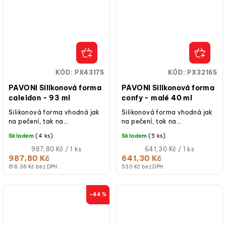
KÓD:
PX4317S
KÓD:
PX3216S
PAVONI Silikonová forma
PAVONI Silikonová forma
caleidon - 93 ml
confy - malé 40 ml
Silikonová forma vhodná jak
Silikonová forma vhodná jak
na pečení, tak na
na pečení, tak na
studené/mražené dezerty.
studené/mražené dezerty.
Skladem
(4 ks)
Skladem
(5 ks)
Měrná
Měrná
987,80 Kč / 1 ks
641,30 Kč / 1 ks
cena:
cena:
987,80 Kč
641,30 Kč
816,36 Kč bez DPH
530 Kč bez DPH
–44 %