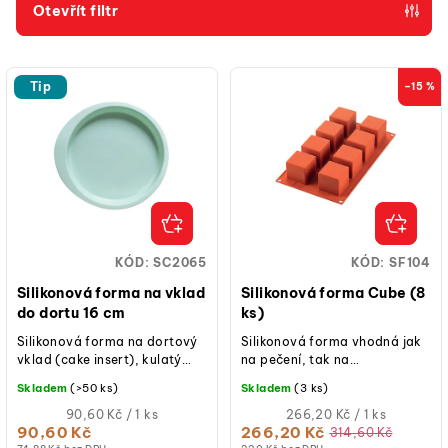
p
Otevřít filtr
r
V
o
ý
d
Tip
–15 %
p
u
i
k
s
t
p
ů
r
o
KÓD:
SC2065
KÓD:
SF104
d
Silikonová forma na vklad
Silikonová forma Cube (8
u
do dortu 16 cm
ks)
k
Silikonová forma na dortový
Silikonová forma vhodná jak
vklad (cake insert), kulatý
na pečení, tak na
t
tvar, průměr 16 cm, flexibilní
studené/mražené dezerty.
Skladem
(>50 ks)
Skladem
(3 ks)
ů
silikon, hladký povrch,
vhodná...
Měrná
Měrná
90,60 Kč / 1 ks
266,20 Kč / 1 ks
cena:
cena:
90,60 Kč
266,20 Kč
314,60 Kč