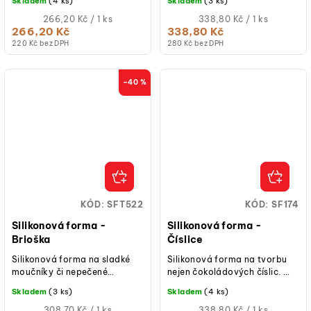
Skladem
(4 ks)
Skladem
(3 ks)
přání, buďte kreativní.
Měrná
Měrná
266,20 Kč / 1 ks
338,80 Kč / 1 ks
cena:
cena:
266,20 Kč
338,80 Kč
220 Kč bez DPH
280 Kč bez DPH
–40 %
KÓD:
SFT522
KÓD:
SF174
Silikonová forma -
Silikonová forma -
Brioška
Číslice
Silikonová forma na sladké
Silikonová forma na tvorbu
moučníky či nepečené
nejen čokoládových číslic.
dezerty.
Buďte kreativní s touto
Skladem
(3 ks)
Skladem
(4 ks)
matematickou formou.
Měrná
Měrná
308,70 Kč / 1 ks
338,80 Kč / 1 ks