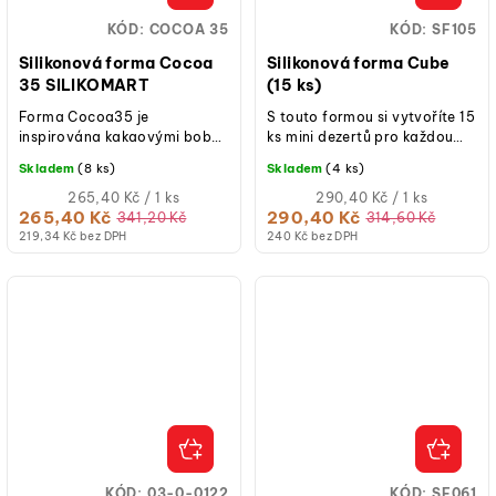
KÓD:
COCOA 35
KÓD:
SF105
Silikonová forma Cocoa
Silikonová forma Cube
35 SILIKOMART
(15 ks)
Forma Cocoa35 je
S touto formou si vytvoříte 15
inspirována kakaovými boby,
ks mini dezertů pro každou
z nichž pochází jedna z
příležitost.
Skladem
(8 ks)
Skladem
(4 ks)
nejoblíbenějších ingrediencí
na světě:...
Měrná
Měrná
265,40 Kč / 1 ks
290,40 Kč / 1 ks
cena:
cena:
265,40 Kč
290,40 Kč
341,20 Kč
314,60 Kč
219,34 Kč bez DPH
240 Kč bez DPH
KÓD:
03-0-0122
KÓD:
SF061