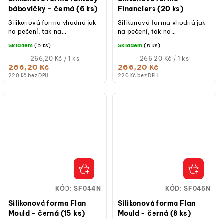
bábovičky - černá (6 ks)
Financiers (20 ks)
Silikonová forma vhodná jak
Silikonová forma vhodná jak
na pečení, tak na
na pečení, tak na
studené/mražené dezerty.
studené/mražené dezerty.
Skladem
(5 ks)
Skladem
(6 ks)
Měrná
Měrná
266,20 Kč / 1 ks
266,20 Kč / 1 ks
cena:
cena:
266,20 Kč
266,20 Kč
220 Kč bez DPH
220 Kč bez DPH
KÓD:
SF044N
KÓD:
SF045N
Silikonová forma Flan
Silikonová forma Flan
Mould - černá (15 ks)
Mould - černá (8 ks)