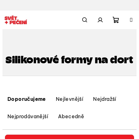
Přejít
na
obsah
Nákupn
Hledat
Přihlášení
košík
Silikonové formy na dort
Ř
a
Doporučujeme
Nejlevnější
Nejdražší
z
e
Nejprodávanější
Abecedně
n
í