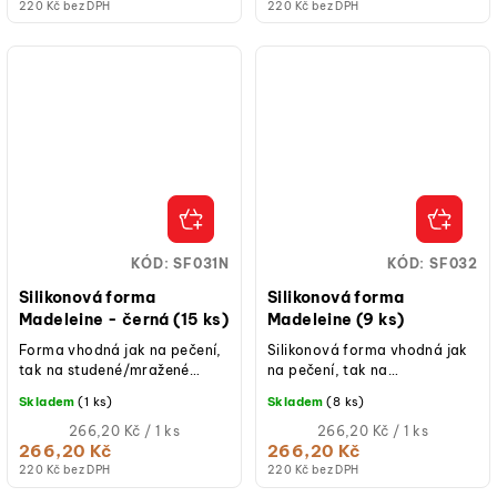
220 Kč bez DPH
220 Kč bez DPH
KÓD:
SF031N
KÓD:
SF032
Silikonová forma
Silikonová forma
Madeleine - černá (15 ks)
Madeleine (9 ks)
Forma vhodná jak na pečení,
Silikonová forma vhodná jak
tak na studené/mražené
na pečení, tak na
dezerty.
studené/mražené dezerty.
Skladem
(1 ks)
Skladem
(8 ks)
Měrná
Měrná
266,20 Kč / 1 ks
266,20 Kč / 1 ks
cena:
cena:
266,20 Kč
266,20 Kč
220 Kč bez DPH
220 Kč bez DPH