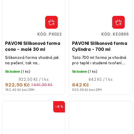
KÓD:
PX022
KÓD:
KE089S
PAVONI Silikonová forma
PAVONI Silikonová forma
cono - malé 30 ml
Cylindra - 700 ml
Silikonová forma vhodná jak
Tato 700 ml forma je vhodná
na pečení, tak na
pro teplé i studené tvoření.
studené/mražené dezerty.
Pečení jako Umění s velkým U.
Skladem
(1 ks)
Skladem
(1 ks)
Jde o uměleckou spolupráci...
Měrná
Měrná
922,50 Kč / 1 ks
642 Kč / 1 ks
cena:
cena:
922,50 Kč
642 Kč
1 661,30 Kč
762,40 Kč bez DPH
530,58 Kč bez DPH
–6 %