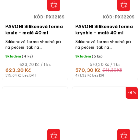
KÓD:
PX3218S
KÓD:
PX3220S
PAVONI Silikonová forma
PAVONI Silikonová forma
koule - malé 40 ml
krychle - malé 40 ml
Silikonová forma vhodná jak
Silikonová forma vhodná jak
na pečení, tak na
na pečení, tak na
studené/mražené dezerty.
studené/mražené dezerty.
Skladem
(4 ks)
Skladem
(5 ks)
Měrná
Měrná
623,20 Kč / 1 ks
570,30 Kč / 1 ks
cena:
cena:
623,20 Kč
570,30 Kč
641,30 Kč
515,04 Kč bez DPH
471,32 Kč bez DPH
–6 %