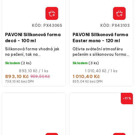
KÓD:
PX4306S
KÓD:
PX43103
PAVONI Silikonová forma
PAVONI Silikonová forma
decó - 100 ml
Easter mono - 120 ml
Silikonová forma vhodná jak
Oživte sváteční atmosféru
na pečení, tak na
pečením s silikonovou formou
studené/mražené dezerty.
Pavoni Pavoflex na
Skladem
(2 ks)
Skladem
(3 ks)
velikonoční vajíčka, která
Měrná
disponuje 12...
Měrná
893,10 Kč / 1 ks
1 010,40 Kč / 1 ks
cena:
cena:
893,10 Kč
1 010,40 Kč
959,50 Kč
738,10 Kč bez DPH
835,04 Kč bez DPH
–11 %