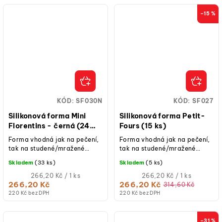
–15 %
KÓD:
SF030N
KÓD:
SF027
Silikonová forma Mini
Silikonová forma Petit-
Florentins - černá (24
Fours (15 ks)
ks)
Forma vhodná jak na pečení,
Forma vhodná jak na pečení,
tak na studené/mražené
tak na studené/mražené
dezerty.
dezerty.
Skladem
(33 ks)
Skladem
(5 ks)
Měrná
Měrná
266,20 Kč / 1 ks
266,20 Kč / 1 ks
cena:
cena:
266,20 Kč
266,20 Kč
314,60 Kč
220 Kč bez DPH
220 Kč bez DPH
–31 %