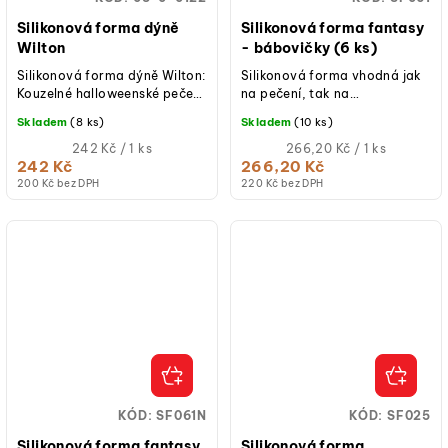
Silikonová forma dýně
Silikonová forma fantasy
Wilton
- bábovičky (6 ks)
Silikonová forma dýně Wilton:
Silikonová forma vhodná jak
Kouzelné halloweenské pečení
na pečení, tak na
plné zábavy! Wilton silikonová
studené/mražené dezerty.
Skladem
(8 ks)
Skladem
(10 ks)
forma Jack-O-Lantern je...
Měrná
Měrná
242 Kč / 1 ks
266,20 Kč / 1 ks
cena:
cena:
242 Kč
266,20 Kč
200 Kč bez DPH
220 Kč bez DPH
KÓD:
SF061N
KÓD:
SF025
Silikonová forma fantasy
Silikonová forma