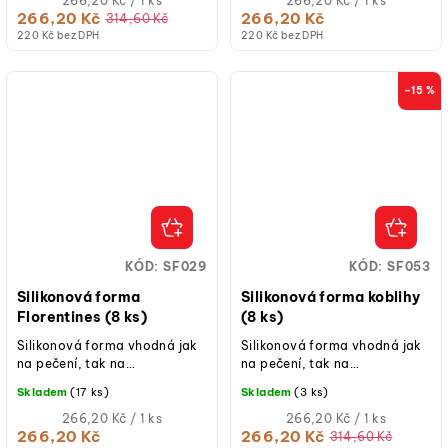
266,20 Kč / 1 ks
266,20 Kč / 1 ks
cena:
cena:
266,20 Kč
266,20 Kč
314,60 Kč
220 Kč bez DPH
220 Kč bez DPH
–15 %
KÓD:
SF029
KÓD:
SF053
Silikonová forma
Silikonová forma koblihy
Florentines (8 ks)
(8 ks)
Silikonová forma vhodná jak
Silikonová forma vhodná jak
na pečení, tak na
na pečení, tak na
studené/mražené dezerty.
studené/mražené dezerty.
Skladem
(17 ks)
Skladem
(3 ks)
Měrná
Měrná
266,20 Kč / 1 ks
266,20 Kč / 1 ks
cena:
cena:
266,20 Kč
266,20 Kč
314,60 Kč