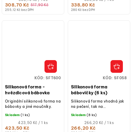
cena:
cena:
308,70 Kč
338,80 Kč
517,90 Kč
255,12 Kč bez DPH
280 Kč bez DPH
KÓD:
SFT600
KÓD:
SF058
Silikonová forma -
Silikonová forma
hvězdicová bábovka
bábovičky (6 ks)
Originální silikonová forma na
Silikonová forma vhodná jak
bábovky a jiné moučníky.
na pečení, tak na
studené/mražené dezerty.
Skladem
(1 ks)
Skladem
(8 ks)
Měrná
Měrná
423,50 Kč / 1 ks
266,20 Kč / 1 ks
cena:
cena:
423,50 Kč
266,20 Kč