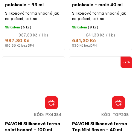
polokoule - 93 ml
polokoule - malé 40 ml
Silikonová forma vhodná jak
Silikonová forma vhodná jak
na pečení, tak na
na pečení, tak na
studené/mražené dezerty.
studené/mražené dezerty.
Skladem
(6 ks)
Skladem
(9 ks)
Měrná
Měrná
987,80 Kč / 1 ks
641,30 Kč / 1 ks
cena:
cena:
987,80 Kč
641,30 Kč
816,36 Kč bez DPH
530 Kč bez DPH
–7 %
KÓD:
PX4384
KÓD:
TOP20S
PAVONI Silikonová forma
PAVONI Silikonová forma
saint honoré - 100 ml
Top Mini Raven - 40 ml