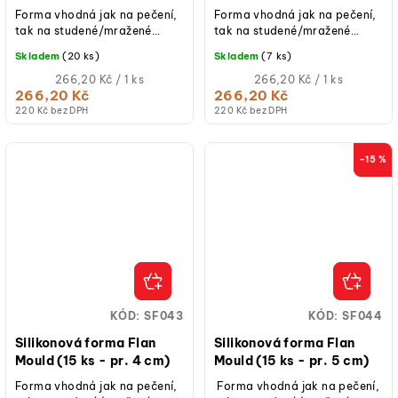
Forma vhodná jak na pečení,
Forma vhodná jak na pečení,
tak na studené/mražené
tak na studené/mražené
dezerty.
dezerty.
Skladem
(20 ks)
Skladem
(7 ks)
Měrná
Měrná
266,20 Kč / 1 ks
266,20 Kč / 1 ks
cena:
cena:
266,20 Kč
266,20 Kč
220 Kč bez DPH
220 Kč bez DPH
–15 %
KÓD:
SF043
KÓD:
SF044
Silikonová forma Flan
Silikonová forma Flan
Mould (15 ks - pr. 4 cm)
Mould (15 ks - pr. 5 cm)
Forma vhodná jak na pečení,
Forma vhodná jak na pečení,