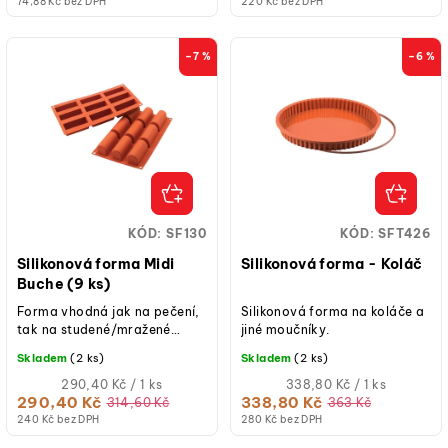
74,88 Kč bez DPH
220 Kč bez DPH
–7 %
–6 %
KÓD:
SF130
KÓD:
SFT426
Silikonová forma Midi
Silikonová forma - Koláč
Buche (9 ks)
Forma vhodná jak na pečení,
Silikonová forma na koláče a
tak na studené/mražené
jiné moučníky.
dezerty.
Skladem
(2 ks)
Skladem
(2 ks)
Měrná
Měrná
290,40 Kč / 1 ks
338,80 Kč / 1 ks
cena:
cena:
290,40 Kč
338,80 Kč
314,60 Kč
363 Kč
240 Kč bez DPH
280 Kč bez DPH