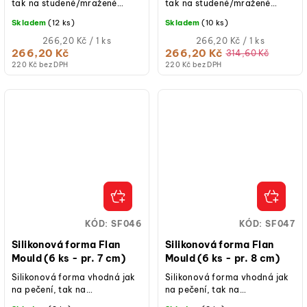
tak na studené/mražené
tak na studené/mražené
dezerty.
dezerty.
Skladem
(12 ks)
Skladem
(10 ks)
Měrná
Měrná
266,20 Kč / 1 ks
266,20 Kč / 1 ks
cena:
cena:
266,20 Kč
266,20 Kč
314,60 Kč
220 Kč bez DPH
220 Kč bez DPH
KÓD:
SF046
KÓD:
SF047
Silikonová forma Flan
Silikonová forma Flan
Mould (6 ks - pr. 7 cm)
Mould (6 ks - pr. 8 cm)
Silikonová forma vhodná jak
Silikonová forma vhodná jak
na pečení, tak na
na pečení, tak na
studené/mražené dezerty.
studené/mražené dezerty.