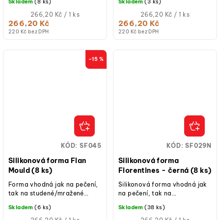
Skladem
(8 ks)
Skladem
(3 ks)
Měrná
Měrná
266,20 Kč / 1 ks
266,20 Kč / 1 ks
cena:
cena:
266,20 Kč
266,20 Kč
220 Kč bez DPH
220 Kč bez DPH
–15 %
KÓD:
SF045
KÓD:
SF029N
Silikonová forma Flan
Silikonová forma
Mould (8 ks)
Florentines - černá (8 ks)
Forma vhodná jak na pečení,
Silikonová forma vhodná jak
tak na studené/mražené
na pečení, tak na
dezerty.
studené/mražené dezerty.
Skladem
(6 ks)
Skladem
(38 ks)
Měrná
Měrná