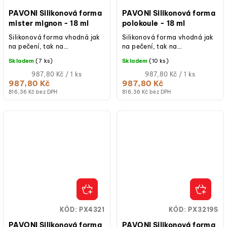
PAVONI Silikonová forma
PAVONI Silikonová forma
mister mignon - 18 ml
polokoule - 18 ml
Silikonová forma vhodná jak
Silikonová forma vhodná jak
na pečení, tak na
na pečení, tak na
studené/mražené dezerty.
studené/mražené dezerty.
Skladem
(7 ks)
Skladem
(10 ks)
Měrná
Měrná
987,80 Kč / 1 ks
987,80 Kč / 1 ks
cena:
cena:
987,80 Kč
987,80 Kč
816,36 Kč bez DPH
816,36 Kč bez DPH
KÓD:
PX4321
KÓD:
PX3219S
PAVONI Silikonová forma
PAVONI Silikonová forma