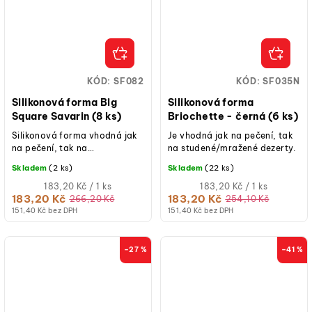
KÓD:
SF082
KÓD:
SF035N
Silikonová forma Big
Silikonová forma
Square Savarin (8 ks)
Briochette - černá (6 ks)
Silikonová forma vhodná jak
Je vhodná jak na pečení, tak
na pečení, tak na
na studené/mražené dezerty.
studené/mražené dezerty.
Skladem
(2 ks)
Skladem
(22 ks)
Měrná
Měrná
183,20 Kč / 1 ks
183,20 Kč / 1 ks
cena:
cena:
183,20 Kč
183,20 Kč
266,20 Kč
254,10 Kč
151,40 Kč bez DPH
151,40 Kč bez DPH
–27 %
–41 %