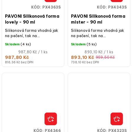
KÓD:
PX4363S
KÓD:
PX4343S
PAVONI Silikonová forma
PAVONI Silikonová forma
lovely - 90 ml
mister - 90 ml
Silikonová forma vhodná jak
Silikonová forma vhodná jak
na pečení, tak na
na pečení, tak na
studené/mražené dezerty.
studené/mražené dezerty.
Skladem
(4 ks)
Skladem
(5 ks)
Měrná
Měrná
987,80 Kč / 1 ks
893,10 Kč / 1 ks
cena:
cena:
987,80 Kč
893,10 Kč
959,50 Kč
816,36 Kč bez DPH
738,10 Kč bez DPH
KÓD:
PX4346
KÓD:
PX4323S