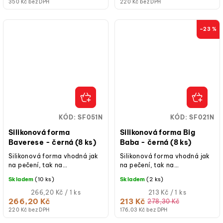
350 Kč bez DPH
220 Kč bez DPH
–23 %
KÓD:
SF051N
KÓD:
SF021N
Silikonová forma
Silikonová forma Big
Baverese - černá (8 ks)
Baba - černá (8 ks)
Silikonová forma vhodná jak
Silikonová forma vhodná jak
na pečení, tak na
na pečení, tak na
studené/mražené dezerty.
studené/mražené dezerty.
Skladem
(10 ks)
Skladem
(2 ks)
Měrná
Měrná
266,20 Kč / 1 ks
213 Kč / 1 ks
cena:
cena:
266,20 Kč
213 Kč
278,30 Kč
220 Kč bez DPH
176,03 Kč bez DPH