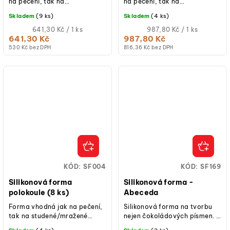
na pečení, tak na
na pečení, tak na
studené/mražené dezerty.
studené/mražené dezerty.
Skladem
(9 ks)
Skladem
(4 ks)
Měrná
Měrná
641,30 Kč / 1 ks
987,80 Kč / 1 ks
cena:
cena:
641,30 Kč
987,80 Kč
530 Kč bez DPH
816,36 Kč bez DPH
KÓD:
SF004
KÓD:
SF169
Silikonová forma
Silikonová forma -
polokoule (8 ks)
Abeceda
Forma vhodná jak na pečení,
Silikonová forma na tvorbu
tak na studené/mražené
nejen čokoládových písmen.
dezerty.
Zanechte vzkaz, vytvořte