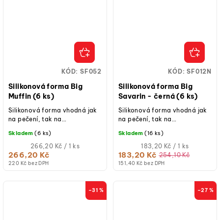
KÓD:
SF052
KÓD:
SF012N
Silikonová forma Big
Silikonová forma Big
Muffin (6 ks)
Savarin - černá (6 ks)
Silikonová forma vhodná jak
Silikonová forma vhodná jak
na pečení, tak na
na pečení, tak na
studené/mražené dezerty.
studené/mražené dezerty.
Skladem
(6 ks)
Skladem
(16 ks)
Měrná
Měrná
266,20 Kč / 1 ks
183,20 Kč / 1 ks
cena:
cena:
266,20 Kč
183,20 Kč
254,10 Kč
220 Kč bez DPH
151,40 Kč bez DPH
–31 %
–27 %