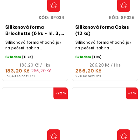
KÓD:
SF034
KÓD:
SF026
Silikonová forma
Silikonová forma Cakes
Briochette (6 ks - hl. 3,7
(12 ks)
cm)
Silikonová forma vhodná jak
Silikonová forma vhodná jak
na pečení, tak na
na pečení, tak na
studené/mražené dezerty.
studené/mražené dezerty.
Skladem
(11 ks)
Skladem
(1 ks)
Měrná
Měrná
183,20 Kč / 1 ks
266,20 Kč / 1 ks
cena:
cena:
183,20 Kč
266,20 Kč
266,20 Kč
151,40 Kč bez DPH
220 Kč bez DPH
–22 %
–7 %