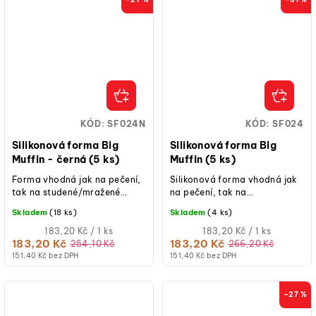
KÓD:
SF024N
KÓD:
SF024
Silikonová forma Big
Silikonová forma Big
Muffin - černá (5 ks)
Muffin (5 ks)
Forma vhodná jak na pečení,
Silikonová forma vhodná jak
tak na studené/mražené
na pečení, tak na
dezerty.
studené/mražené dezerty.
Skladem
(18 ks)
Skladem
(4 ks)
Měrná
Měrná
183,20 Kč / 1 ks
183,20 Kč / 1 ks
cena:
cena:
183,20 Kč
183,20 Kč
254,10 Kč
266,20 Kč
151,40 Kč bez DPH
151,40 Kč bez DPH
–27 %