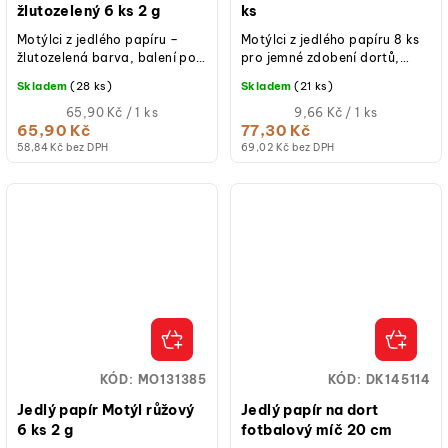
žlutozelený 6 ks 2 g
ks
Motýlci z jedlého papíru –
Motýlci z jedlého papíru 8 ks
žlutozelená barva, balení po
pro jemné zdobení dortů,
6ks, rozměry 4 a 7 cm.
cupcakes a dezertů. Elegantní
Skladem
(28 ks)
Skladem
(21 ks)
dekorace pro cukrárny,
Měrná
oslavy i...
Měrná
65,90 Kč / 1 ks
9,66 Kč / 1 ks
cena:
cena:
65,90 Kč
77,30 Kč
58,84 Kč bez DPH
69,02 Kč bez DPH
KÓD:
MO131385
KÓD:
DK145114
Jedlý papír Motýl růžový
Jedlý papír na dort
6 ks 2 g
fotbalový míč 20 cm