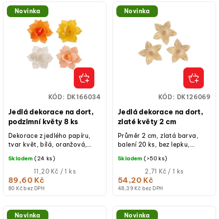
V
o
ý
d
Novinka
Novinka
p
u
i
k
s
t
p
ů
r
o
KÓD:
DK166034
KÓD:
DK126069
d
Jedlá dekorace na dort,
Jedlá dekorace na dort,
u
podzimní květy 8 ks
zlaté květy 2 cm
k
Dekorace z jedlého papíru,
Průměr 2 cm, zlatá barva,
tvar květ, bílá, oranžová,
balení 20 ks, bez lepku,
t
žlutá a růžová barva, průměr
laktózy a přidaného cukru,
Skladem
(24 ks)
Skladem
(>50 ks)
ů
4,5 cm, balení 8 ks, bez
ideální na zdobení dortů
lepku,...
Měrná
nebo...
Měrná
11,20 Kč / 1 ks
2,71 Kč / 1 ks
cena:
cena:
89,60 Kč
54,20 Kč
80 Kč bez DPH
48,39 Kč bez DPH
Novinka
Novinka