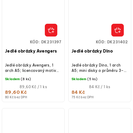
KÓD:
DK231397
KÓD:
DK231402
Jedlé obrázky Avengers
Jedlé obrázky Dino
Jedlé obrázky Avengers, 1
Jedlé obrázky Dino, 1 arch
arch A5; licencovaný motiv
A5; mini disky o průměru 3–4
Marvel; rozměry obrázků cca
cm; jedlý papír; ideální na
Skladem
(8 ks)
Skladem
(5 ks)
6,5 × 4 cm; jedlý papír;
muffiny, cupcakes, dorty a...
snadná...
Měrná
Měrná
89,60 Kč / 1 ks
84 Kč / 1 ks
cena:
cena:
89,60 Kč
84 Kč
80 Kč bez DPH
75 Kč bez DPH