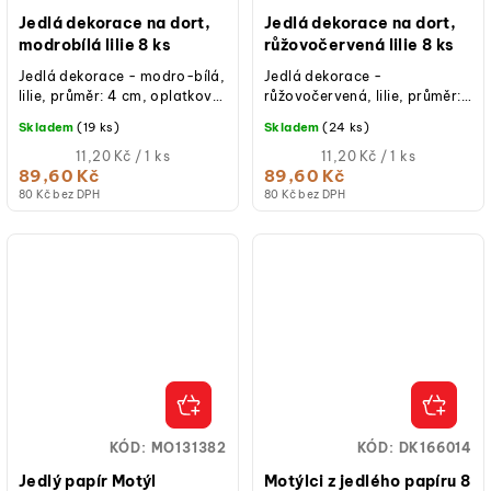
Jedlá dekorace na dort,
Jedlá dekorace na dort,
modrobílá lilie 8 ks
růžovočervená lilie 8 ks
Jedlá dekorace - modro-bílá,
Jedlá dekorace -
lilie, průměr: 4 cm, oplatkový
růžovočervená, lilie, průměr:
papír, 8 ks, hotové k použití
4 cm, jedlý papír, 8 ks,
Skladem
(19 ks)
Skladem
(24 ks)
na dorty a cupcakes.
hotové k použití na dorty a
Měrná
cupcakes.
Měrná
11,20 Kč / 1 ks
11,20 Kč / 1 ks
cena:
cena:
89,60 Kč
89,60 Kč
80 Kč bez DPH
80 Kč bez DPH
KÓD:
MO131382
KÓD:
DK166014
Jedlý papír Motýl
Motýlci z jedlého papíru 8