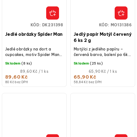
KÓD:
DK231398
KÓD:
MO131386
Jedlé obrázky Spider Man
Jedlý papír Motýl červený
6 ks 2 g
Jedlé obrázky na dort a
Motýlci z jedlého papíru –
cupcakes, motiv Spider Man,
červená barva, balení po 6ks,
snadné použití, rozměr A5,
rozměry 4 a 7 cm.
Skladem
(8 ks)
Skladem
(25 ks)
vyrobeno z jedlého papíru.
Měrná
Měrná
89,60 Kč / 1 ks
65,90 Kč / 1 ks
cena:
cena:
89,60 Kč
65,90 Kč
80 Kč bez DPH
58,84 Kč bez DPH