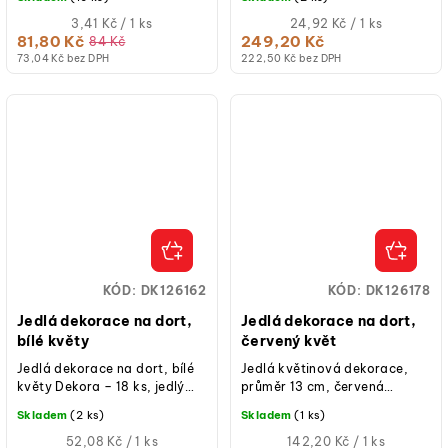
dorty.
zdobení dortů a dezertů.
Měrná
Měrná
3,41 Kč / 1 ks
24,92 Kč / 1 ks
cena:
cena:
81,80 Kč
249,20 Kč
84 Kč
73,04 Kč bez DPH
222,50 Kč bez DPH
KÓD:
DK126162
KÓD:
DK126178
Jedlá dekorace na dort,
Jedlá dekorace na dort,
bílé květy
červený květ
Jedlá dekorace na dort, bílé
Jedlá květinová dekorace,
květy Dekora – 18 ks, jedlý
průměr 13 cm, červená
papír, průměr 5,5 cm, hotové
barva, jedlý papír, hotová k
Skladem
(2 ks)
Skladem
(1 ks)
k použití na dorty, cupcakes
použití na dorty a cupcakes,...
a...
Měrná
Měrná
52,08 Kč / 1 ks
142,20 Kč / 1 ks