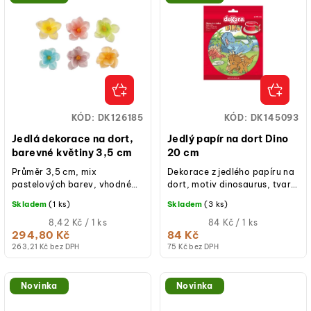
KÓD:
DK126185
KÓD:
DK145093
Jedlá dekorace na dort,
Jedlý papír na dort Dino
barevné květiny 3,5 cm
20 cm
Průměr 3,5 cm, mix
Dekorace z jedlého papíru na
pastelových barev, vhodné
dort, motiv dinosaurus, tvar
pro dorty, cupcakes a
kruh, průměr 20 cm, bez
Skladem
(1 ks)
Skladem
(3 ks)
slavnostní dezerty.
lepku, bez laktózy, bez
Měrná
přidaného...
Měrná
8,42 Kč / 1 ks
84 Kč / 1 ks
cena:
cena:
294,80 Kč
84 Kč
263,21 Kč bez DPH
75 Kč bez DPH
Novinka
Novinka