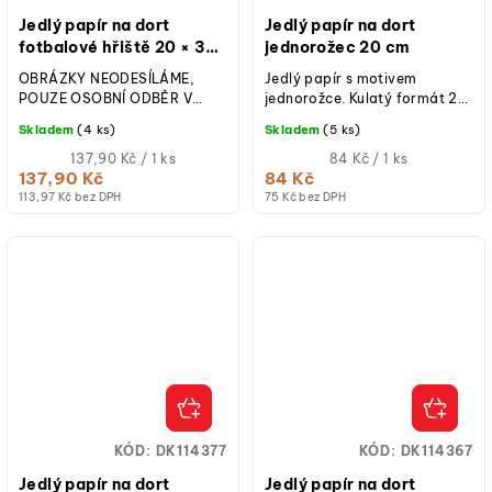
Jedlý papír na dort
Jedlý papír na dort
fotbalové hřiště 20 × 30
jednorožec 20 cm
cm
OBRÁZKY NEODESÍLÁME,
Jedlý papír s motivem
POUZE OSOBNÍ ODBĚR V
jednorožce. Kulatý formát 20
BRNĚ!Jedlý papír fotbalové
cm, barevný tisk, určený k
Skladem
(4 ks)
Skladem
(5 ks)
hřiště 20 × 30 cm, barevný
rychlému zdobení dortů a
potisk, vhodný pro...
Měrná
dezertů.
Měrná
137,90 Kč / 1 ks
84 Kč / 1 ks
cena:
cena:
137,90 Kč
84 Kč
113,97 Kč bez DPH
75 Kč bez DPH
KÓD:
DK114377
KÓD:
DK114367
Jedlý papír na dort
Jedlý papír na dort