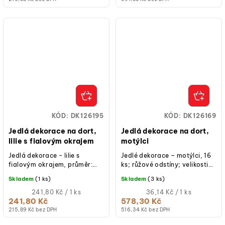
KÓD:
DK126195
KÓD:
DK126169
Jedlá dekorace na dort,
Jedlá dekorace na dort,
lilie s fialovým okrajem
motýlci
Jedlá dekorace - lilie s
Jedlé dekorace – motýlci, 16
fialovým okrajem, průměr:
ks; růžové odstíny; velikosti
12,5 cm, jedlý papír, 1 ks,
cca 3–6 cm; jedlý papír;
Skladem
(1 ks)
Skladem
(3 ks)
hotové k použití na dorty a
hotové k použití na dorty,...
cupcakes.
Měrná
Měrná
241,80 Kč / 1 ks
36,14 Kč / 1 ks
cena:
cena:
241,80 Kč
578,30 Kč
215,89 Kč bez DPH
516,34 Kč bez DPH