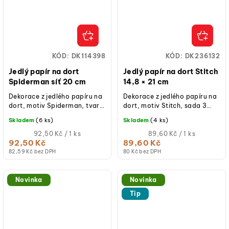
KÓD:
DK114398
KÓD:
DK236132
Jedlý papír na dort
Jedlý papír na dort Stitch
Spiderman síť 20 cm
14,8 × 21 cm
Dekorace z jedlého papíru na
Dekorace z jedlého papíru na
dort, motiv Spiderman, tvar
dort, motiv Stitch, sada 3
kruh, průměr 20 cm, bez
pásů (21 × 4,95 cm), bez
Skladem
(6 ks)
Skladem
(4 ks)
lepku, bez laktózy, bez
lepku, bez laktózy, bez
přidaného...
Měrná
přidaného...
Měrná
92,50 Kč / 1 ks
89,60 Kč / 1 ks
cena:
cena:
92,50 Kč
89,60 Kč
82,59 Kč bez DPH
80 Kč bez DPH
Novinka
Novinka
Tip