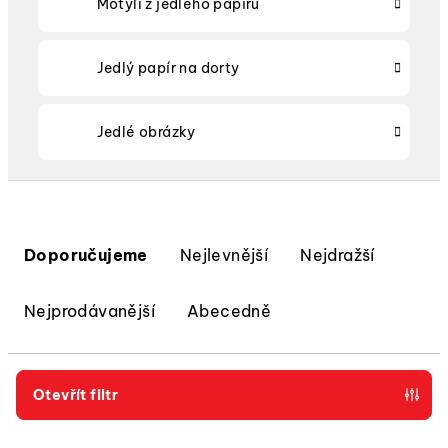
Motýli z jedlého papíru
Jedlý papír na dorty
Jedlé obrázky
Ř
a
Doporučujeme
Nejlevnější
Nejdražší
z
e
Nejprodávanější
Abecedně
n
í
p
Otevřít filtr
r