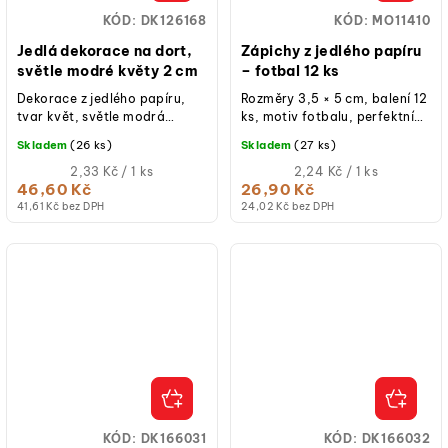
KÓD:
DK126168
KÓD:
MO11410
Jedlá dekorace na dort,
Zápichy z jedlého papíru
světle modré květy 2 cm
– fotbal 12 ks
Dekorace z jedlého papíru,
Rozměry 3,5 × 5 cm, balení 12
tvar květ, světle modrá
ks, motiv fotbalu, perfektní
barva, průměr 2 cm, balení
na zdobení cupcaků a dortů,
Skladem
(26 ks)
Skladem
(27 ks)
20 ks, bez lepku, laktózy a...
ideální pro dětské...
Měrná
Měrná
2,33 Kč / 1 ks
2,24 Kč / 1 ks
cena:
cena:
46,60 Kč
26,90 Kč
41,61 Kč bez DPH
24,02 Kč bez DPH
KÓD:
DK166031
KÓD:
DK166032