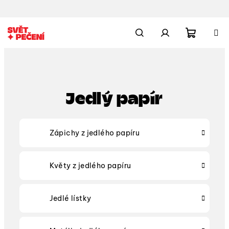
Přejít
na
obsah
Nákupn
Hledat
Přihlášení
košík
Jedlý papír
Zápichy z jedlého papíru
Květy z jedlého papíru
Jedlé lístky