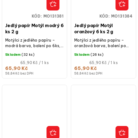
KÓD:
MO131381
KÓD:
MO131384
Jedlý papír Motýl modrý 6
Jedlý papír Motýl
ks 2 g
oranžový 6 ks 2 g
Motýlci z jedlého papíru –
Motýlci z jedlého papíru –
modrá barva, balení po 6ks,
oranžová barva, balení po
rozměry 4 a 7 cm.
6ks, rozměry 4 a 7 cm.
Skladem
(32 ks)
Skladem
(26 ks)
Měrná
Měrná
65,90 Kč / 1 ks
65,90 Kč / 1 ks
cena:
cena:
65,90 Kč
65,90 Kč
58,84 Kč bez DPH
58,84 Kč bez DPH