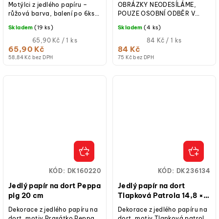
Motýlci z jedlého papíru –
OBRÁZKY NEODESÍLÁME,
růžová barva, balení po 6ks,
POUZE OSOBNÍ ODBĚR V
rozměry 4 a 7 cm.
BRNĚ! Oplatkový jedlý papír,
Skladem
(19 ks)
Skladem
(4 ks)
průměr 20 cm, 1 ks, vhodné
Měrná
pro...
Měrná
65,90 Kč / 1 ks
84 Kč / 1 ks
cena:
cena:
65,90 Kč
84 Kč
58,84 Kč bez DPH
75 Kč bez DPH
KÓD:
DK160220
KÓD:
DK236134
Jedlý papír na dort Peppa
Jedlý papír na dort
pig 20 cm
Tlapková Patrola 14,8 ×
21 cm
Dekorace z jedlého papíru na
Dekorace z jedlého papíru na
dort, motiv Prasátko Peppa,
dort, motiv Tlapková patrola,