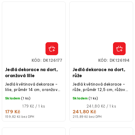
KÓD:
DK126177
KÓD:
DK126194
Jedlá dekorace na dort,
Jedlá dekorace na dort,
oranžová lilie
růže
Jedlá květinová dekorace –
Jedlá květinová dekorace –
lilie, průměr 14 cm, oranžová
růže, průměr 12,5 cm, růžová
barva, jedlý papír; hotová k
barva, jedlý papír; hotová k
Skladem
(1 ks)
Skladem
(1 ks)
použití na dorty, řezy a...
použití na dorty, řezy i...
Měrná
Měrná
179 Kč / 1 ks
241,80 Kč / 1 ks
cena:
cena:
179 Kč
241,80 Kč
159,82 Kč bez DPH
215,89 Kč bez DPH