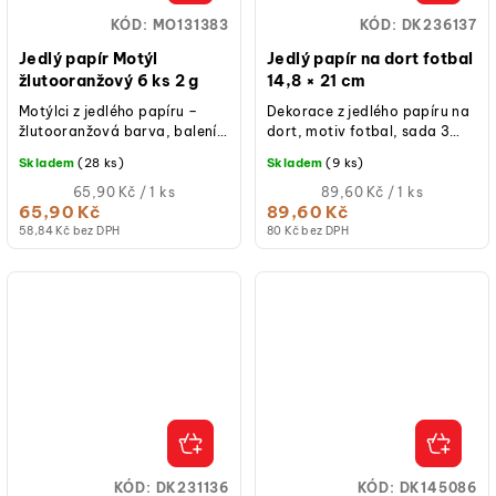
KÓD:
MO131383
KÓD:
DK236137
Jedlý papír Motýl
Jedlý papír na dort fotbal
žlutooranžový 6 ks 2 g
14,8 × 21 cm
Motýlci z jedlého papíru –
Dekorace z jedlého papíru na
žlutooranžová barva, balení
dort, motiv fotbal, sada 3
po 6ks, rozměry 4 a 7 cm.
pásů (21 × 4,9 cm), bez lepku,
Skladem
(28 ks)
Skladem
(9 ks)
bez laktózy, bez přidaného
Měrná
cukru.
Měrná
65,90 Kč / 1 ks
89,60 Kč / 1 ks
cena:
cena:
65,90 Kč
89,60 Kč
58,84 Kč bez DPH
80 Kč bez DPH
KÓD:
DK231136
KÓD:
DK145086