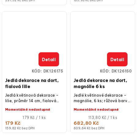
391,52 Kč bez DPH
185,98 Kč bez DPH
Detail
Detail
KÓD:
DK126175
KÓD:
DK126150
Jedlá dekorace na dort,
Jedlá dekorace na dort,
fialová lilie
magnólie 6 ks
Jedlá květinová dekorace –
Jedlé květinové dekorace –
lilie, průměr 14 cm, fialová
magnólie, 6 ks; růžová barva;
barva, jedlý papír; hotová k
mix velikostí cca 6,5–7 cm a 5
Momentálně nedostupné
Momentálně nedostupné
použití na dorty, řezy a...
cm; jedlý papír; hotové k...
Měrná
Měrná
179 Kč / 1 ks
113,80 Kč / 1 ks
cena:
cena:
179 Kč
682,80 Kč
159,82 Kč bez DPH
609,64 Kč bez DPH