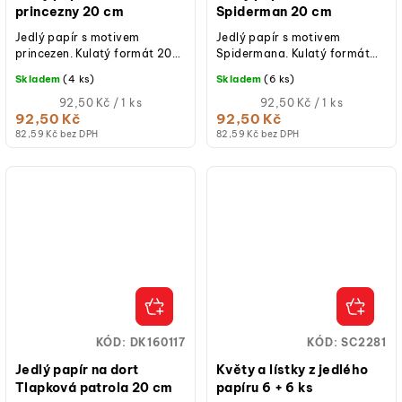
princezny 20 cm
Spiderman 20 cm
Jedlý papír s motivem
Jedlý papír s motivem
princezen. Kulatý formát 20
Spidermana. Kulatý formát
cm, barevný tisk, určený k
20 cm, barevný tisk, určený k
Skladem
(4 ks)
Skladem
(6 ks)
rychlému zdobení dortů a
rychlému zdobení dortů a
dezertů.
Měrná
dezertů.
Měrná
92,50 Kč / 1 ks
92,50 Kč / 1 ks
cena:
cena:
92,50 Kč
92,50 Kč
82,59 Kč bez DPH
82,59 Kč bez DPH
KÓD:
DK160117
KÓD:
SC2281
Jedlý papír na dort
Květy a lístky z jedlého
Tlapková patrola 20 cm
papíru 6 + 6 ks