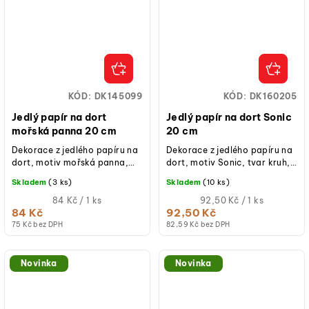
KÓD:
DK145099
KÓD:
DK160205
Jedlý papír na dort
Jedlý papír na dort Sonic
mořská panna 20 cm
20 cm
Dekorace z jedlého papíru na
Dekorace z jedlého papíru na
dort, motiv mořská panna,
dort, motiv Sonic, tvar kruh,
tvar kruh, průměr 20 cm, bez
průměr 20 cm, bez lepku, bez
Skladem
(3 ks)
Skladem
(10 ks)
lepku, bez laktózy, bez
laktózy, bez přidaného cukru.
přidaného...
Měrná
Měrná
84 Kč / 1 ks
92,50 Kč / 1 ks
cena:
cena:
84 Kč
92,50 Kč
75 Kč bez DPH
82,59 Kč bez DPH
Novinka
Novinka