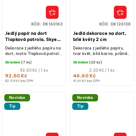
KÓD:
DK160163
KÓD:
DK126138
Jedlý papír na dort
Jedlá dekorace na dort,
Tlapková patrola, Skye
bílé květy 2 cm
20 cm
Dekorace z jedlého papíru na
Dekorace z jedlého papíru,
dort, motiv Tlapková patrola
tvar květ, bílá barva, průměr
(Skye), tvar kruh, průměr 20
2 cm, balení 20 ks, bez lepku,
Skladem
(7 ks)
Skladem
(23 ks)
cm, bez lepku, bez laktózy,...
laktózy a přidaného...
Měrná
Měrná
92,50 Kč / 1 ks
2,33 Kč / 1 ks
cena:
cena:
92,50 Kč
46,60 Kč
82,59 Kč bez DPH
41,61 Kč bez DPH
Novinka
Novinka
Tip
Tip