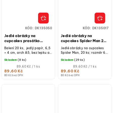
KÓD:
DK135050
KÓD:
DK135017
Jedlé obrázky na
Jedlé obrázky na
cupcakes prasátko
cupcakes Spider Man 20
Peppa 20 ks
ks
Balení 20 ks, jedlý papír, 6,5
Jedlé obrázky na cupcakes
× 4 cm, arch A5, bez lepku a
Spider Man, 20 ks; rozměr 6,5
E171, předřezané hotové na
× 4 cm; jedlý papír;
Skladem
(8 ks)
Skladem
(29 ks)
cupcakes, dorty a...
licencovaný motiv Marvel;
Měrná
ideální na...
Měrná
89,60 Kč / 1 ks
89,60 Kč / 1 ks
cena:
cena:
89,60 Kč
89,60 Kč
80 Kč bez DPH
80 Kč bez DPH