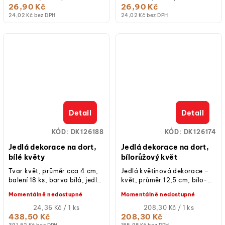
cena:
cena:
26,90 Kč
26,90 Kč
24,02 Kč bez DPH
24,02 Kč bez DPH
Detail
Detail
KÓD:
DK126188
KÓD:
DK126174
Jedlá dekorace na dort,
Jedlá dekorace na dort,
bílé květy
bílorůžový květ
Tvar květ, průměr cca 4 cm,
Jedlá květinová dekorace –
balení 18 ks, barva bílá, jedlé,
květ, průměr 12,5 cm, bílo-
určeno pro zdobení dortů a
růžová barva, jedlý papír;
Momentálně nedostupné
Momentálně nedostupné
dezertů.
hotová k použití na dorty,
Měrná
řezy...
Měrná
24,36 Kč / 1 ks
208,30 Kč / 1 ks
cena:
cena:
438,50 Kč
208,30 Kč