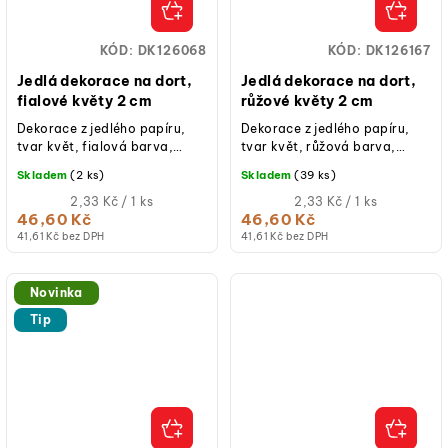
KÓD:
DK126068
KÓD:
DK126167
Jedlá dekorace na dort,
Jedlá dekorace na dort,
fialové květy 2 cm
růžové květy 2 cm
Dekorace z jedlého papíru,
Dekorace z jedlého papíru,
tvar květ, fialová barva,
tvar květ, růžová barva,
průměr 2 cm, balení 20
průměr 2 cm, balení 20
Skladem
(2 ks)
Skladem
(39 ks)
ks, bez lepku, laktózy a
ks, bez lepku, laktózy a
přidaného...
Měrná
přidaného...
Měrná
2,33 Kč / 1 ks
2,33 Kč / 1 ks
cena:
cena:
46,60 Kč
46,60 Kč
41,61 Kč bez DPH
41,61 Kč bez DPH
Novinka
Tip