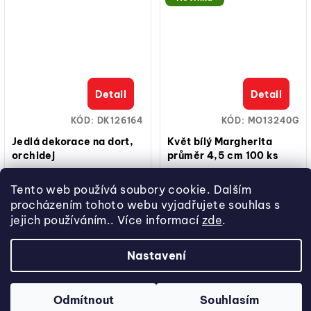
Detail
Detail
KÓD:
DK126164
KÓD:
MO13240G
Jedlá dekorace na dort,
Květ bílý Margherita
orchidej
průměr 4,5 cm 100 ks
Jedlé květinové dekorace –
Jedlý papír, tvar květ, průměr
orchidej, 10 ks; žlutá barva;
4,5 cm, 100 ks v balení,
Tento web používá soubory cookie. Dalším
mix velikostí cca 8,5 cm a 7,5
vhodné na dorty, cupcakes i
procházením tohoto webu vyjadřujete souhlas s
Momentálně nedostupné
Na dotaz
cm; jedlý papír; hotové k...
dezerty.
jejich používáním.. Více informací
zde
.
Měrná
Měrná
249,40 Kč / 1 ks
5,59 Kč / 1 ks
cena:
cena:
249,40 Kč
558,70 Kč
222,68 Kč bez DPH
498,84 Kč bez DPH
Nastavení
Odmítnout
Souhlasím