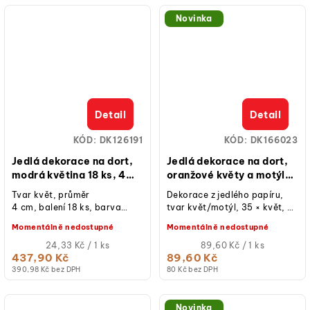
Novinka
Detail
Detail
KÓD:
DK126191
KÓD:
DK166023
Jedlá dekorace na dort,
Jedlá dekorace na dort,
modrá květina 18 ks, 4
oranžové květy a motýlci
cm
10 g
Tvar květ, průměr
Dekorace z jedlého papíru,
4 cm, balení 18 ks, barva
tvar květ/motýl, 35 × květ, 4
modrá, jedlé, určeno pro
× motýl, průměr květů 2 cm,
Momentálně nedostupné
Momentálně nedostupné
zdobení dortů a dezertů.
motýlci 3–5 cm, balení 10...
Měrná
Měrná
24,33 Kč / 1 ks
89,60 Kč / 1 ks
cena:
cena:
437,90 Kč
89,60 Kč
390,98 Kč bez DPH
80 Kč bez DPH
Novinka