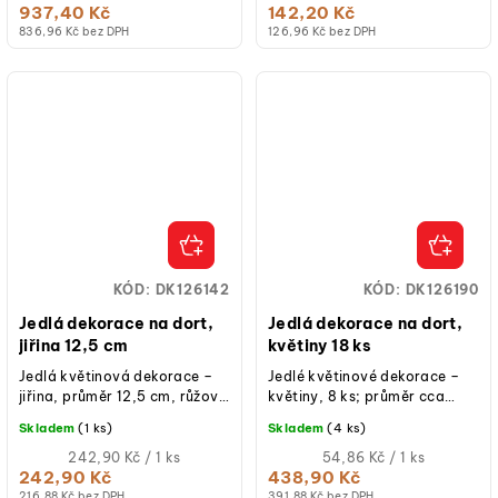
cena:
cena:
937,40 Kč
142,20 Kč
836,96 Kč bez DPH
126,96 Kč bez DPH
KÓD:
DK126142
KÓD:
DK126190
Jedlá dekorace na dort,
Jedlá dekorace na dort,
jiřina 12,5 cm
květiny 18 ks
Jedlá květinová dekorace –
Jedlé květinové dekorace –
jiřina, průměr 12,5 cm, růžová
květiny, 8 ks; průměr cca
barva, jedlý papír, hotová k
4 cm; růžová barva; jedlý
Skladem
(1 ks)
Skladem
(4 ks)
použití na dorty a...
papír; hotové k použití na
Měrná
dorty,...
Měrná
242,90 Kč / 1 ks
54,86 Kč / 1 ks
cena:
cena:
242,90 Kč
438,90 Kč
216,88 Kč bez DPH
391,88 Kč bez DPH