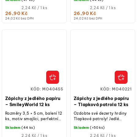
ideální pro dětské...
ideální pro dětské...
Měrná
Měrná
2,24 Kč / 1 ks
2,24 Kč / 1 ks
cena:
cena:
26,90 Kč
26,90 Kč
24,02 Kč bez DPH
24,02 Kč bez DPH
KÓD:
MO40455
KÓD:
MO40221
Zápichy z jedlého papíru
Zápichy z jedlého papíru
– SmileyWorld 12 ks
– Tlapková patrola 12 ks
Rozměry 3,5 × 5 cm, balení 12
Ozdobte své dezerty hrdiny
ks, motiv smajlíci, perfektní
Tlapkové patroly! Jedlé
na zdobení cupcaků a dortů,
zápichy pro dokonalou
Skladem
(44 ks)
Skladem
(>50 ks)
ideální pro dětské...
dětskou oslavu Vyzkoušejte
Měrná
zápichy z...
Měrná
2,24 Kč / 1 ks
2,24 Kč / 1 ks