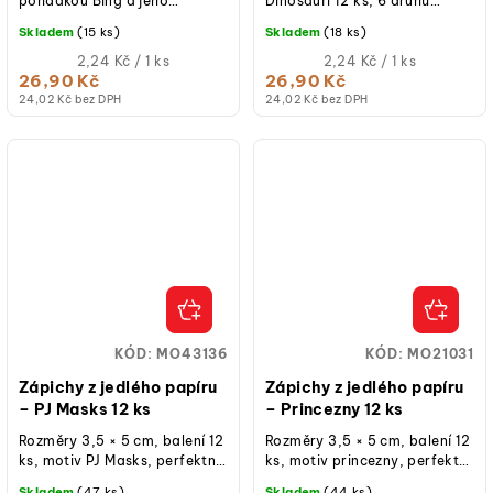
pohádkou Bing a jeho
Dinosauři 12 ks, 6 druhů
kamarádi! Jedlé zápichy pro
dinosaurů po 2 kusech,
Skladem
(15 ks)
Skladem
(18 ks)
dokonalou dětskou oslavu
ideální na cupcakes, dorty a
Vyzkoušejte zápichy...
Měrná
sušenky,...
Měrná
2,24 Kč / 1 ks
2,24 Kč / 1 ks
cena:
cena:
26,90 Kč
26,90 Kč
24,02 Kč bez DPH
24,02 Kč bez DPH
KÓD:
MO43136
KÓD:
MO21031
Zápichy z jedlého papíru
Zápichy z jedlého papíru
– PJ Masks 12 ks
– Princezny 12 ks
Rozměry 3,5 × 5 cm, balení 12
Rozměry 3,5 × 5 cm, balení 12
ks, motiv PJ Masks, perfektní
ks, motiv princezny, perfektní
na zdobení cupcaků a dortů,
na zdobení cupcaků a dortů,
Skladem
(47 ks)
Skladem
(44 ks)