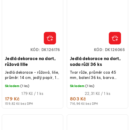
KÓD:
DK126176
KÓD:
DK126065
Jedlá dekorace na dort,
Jedlá dekorace na dort,
růžová lilie
sada růží 36 ks
Jedlá dekorace - růžová, lilie,
Tvar růže, průměr cca 45
průměr: 14 cm, jedlý papír, 1
mm, balení 36 ks, barva
ks, hotové k použití na dorty
červená, růžová, bílá, určeno
Skladem
(1 ks)
Skladem
(1 ks)
a cupcakes.
pro zdobení dortů a dezertů.
Měrná
Měrná
179 Kč / 1 ks
22,31 Kč / 1 ks
cena:
cena:
179 Kč
803 Kč
159,82 Kč bez DPH
716,96 Kč bez DPH