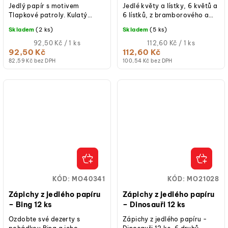
Jedlý papír s motivem
Jedlé květy a lístky, 6 květů a
Tlapkové patroly. Kulatý
6 lístků, z bramborového a
formát 20 cm, barevný tisk,
kukuřičného škrobu, průměr
Skladem
(2 ks)
Skladem
(5 ks)
určený k rychlému zdobení
květu 4,5 cm.
dortů a dezertů.
Měrná
Měrná
92,50 Kč / 1 ks
112,60 Kč / 1 ks
cena:
cena:
92,50 Kč
112,60 Kč
82,59 Kč bez DPH
100,54 Kč bez DPH
KÓD:
MO40341
KÓD:
MO21028
Zápichy z jedlého papíru
Zápichy z jedlého papíru
– Bing 12 ks
– Dinosauři 12 ks
Ozdobte své dezerty s
Zápichy z jedlého papíru -