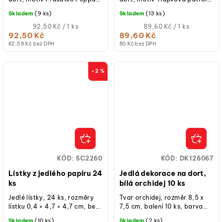
tvar kruh, průměr 20 cm, bez
sada 3 pásů (21 × 4,9 cm),
Skladem
(9 ks)
Skladem
(13 ks)
lepku, bez laktózy, bez...
bez lepku, bez laktózy, bez...
Měrná
Měrná
92,50 Kč / 1 ks
89,60 Kč / 1 ks
cena:
cena:
92,50 Kč
89,60 Kč
82,59 Kč bez DPH
80 Kč bez DPH
–2 %
KÓD:
SC2260
KÓD:
DK126067
Lístky z jedlého papíru 24
Jedlá dekorace na dort,
ks
bílá orchidej 10 ks
Jedlé lístky, 24 ks, rozměry
Tvar orchidej, rozměr 8,5 x
lístku 0,4 × 4,7 × 4,7 cm, bez
7,5 cm, balení 10 ks, barva
AZO barviv, dekorace na
bílá, jedlé, určeno pro
Skladem
(10 ks)
Skladem
(2 ks)