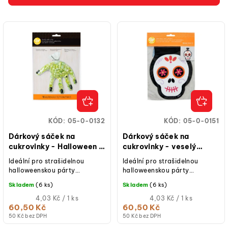
r
V
o
ý
d
p
u
i
k
s
t
p
ů
r
o
KÓD:
05-0-0132
KÓD:
05-0-0151
d
Dárkový sáček na
Dárkový sáček na
u
cukrovinky - Halloween -
cukrovinky - veselý
ruka - 15 ks WILTON
Halloween - 15 ks
k
Ideální pro strašidelnou
Ideální pro strašidelnou
WILTON
halloweenskou párty
halloweenskou párty
t
Připravte si neobyčejně
Připravte si neobyčejně
Skladem
(6 ks)
Skladem
(6 ks)
ů
strašidelné dárky pro své
strašidelné dárky pro své
blízké s těmito...
Měrná
blízké s těmito...
Měrná
4,03 Kč / 1 ks
4,03 Kč / 1 ks
cena:
cena:
60,50 Kč
60,50 Kč
50 Kč bez DPH
50 Kč bez DPH