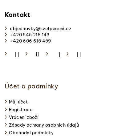
á
p
Kontakt
a
objednavky
@
svetpeceni.cz
t
+420 545 216 143
í
+420 606 615 459
Účet a podmínky
Můj účet
Registrace
Vrácení zboží
Zásady ochrany osobních údajů
Obchodní podmínky