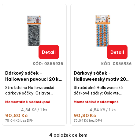
Detail
Detail
KÓD:
0855936
KÓD:
0855986
Dárkový sáček -
Dárkový sáček -
Halloween pavouci 20 ks
Halloweenský motiv 20
Decora
ks Decora
Strašidelné Halloweenské
Strašidelné Halloweenské
dárkové sáčky: Oslavte
dárkové sáčky: Oslavte
svátek plný hrůzy a radosti!
svátek plný hrůzy a radosti!
Momentálně nedostupné
Momentálně nedostupné
Decora přináší dárkové sáčky
Decora přináší dárkové sáčky
s...
Měrná
s...
Měrná
4,54 Kč / 1 ks
4,54 Kč / 1 ks
cena:
cena:
90,80 Kč
90,80 Kč
75,04 Kč bez DPH
75,04 Kč bez DPH
4
položek celkem