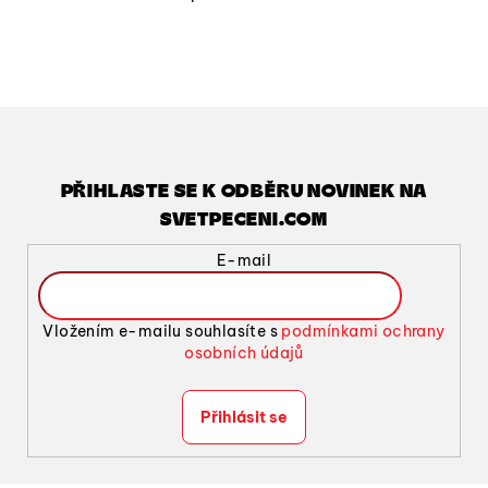
O
v
l
á
d
a
c
í
PŘIHLASTE SE K ODBĚRU NOVINEK NA
p
SVETPECENI.COM
r
v
E-mail
k
y
v
Vložením e-mailu souhlasíte s
podmínkami ochrany
ý
osobních údajů
p
i
Přihlásit se
s
u
Z