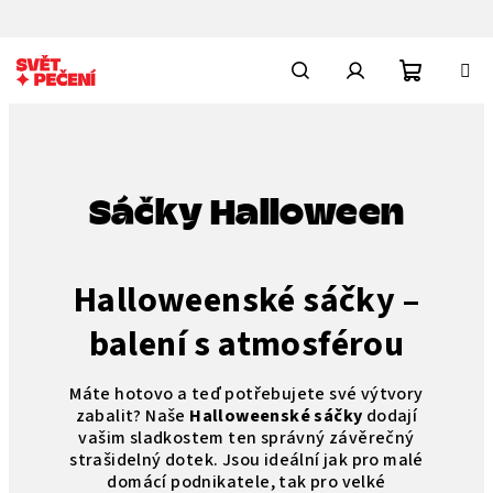
Přejít
na
obsah
Nákupn
Hledat
Přihlášení
košík
Sáčky Halloween
Halloweenské sáčky –
balení s atmosférou
Máte hotovo a teď potřebujete své výtvory
zabalit? Naše
Halloweenské sáčky
dodají
vašim sladkostem ten správný závěrečný
strašidelný dotek. Jsou ideální jak pro malé
domácí podnikatele, tak pro velké