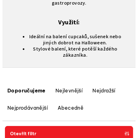
gastroprovozy.
Využití:
Ideální na balení cupcaků, sušenek nebo
jiných dobrot na Halloween.
Stylové balení, které potěší každého
zákazníka.
Ř
a
Doporučujeme
Nejlevnější
Nejdražší
z
e
Nejprodávanější
Abecedně
n
í
p
Otevřít filtr