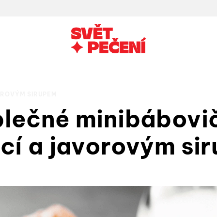
VOROVÝM SIRUPEM
blečné minibábovi
icí a javorovým si