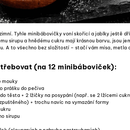
mní. Tyhle minibábovičky voní skořicí a jablky ještě dř
ému sirupu a hnědému cukru mají krásnou barvu, jsou j
ku. A to všechno bez složitostí – stačí vám mísa, metla 
třebovat (na 12 minibáboviček):
é mouky
ho prášku do pečiva
 do těsta + 2 lžičky na posypání (např. se 2 lžícemi cukr
zpuštěného) + trochu navíc na vymazání formy
cukru
ho sirupu
lek (oloupaných a nahrubo nastrouhaných)