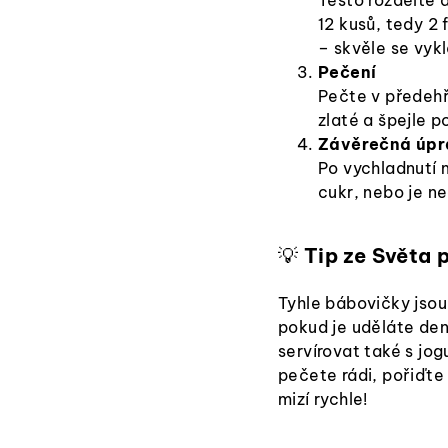
12 kusů, tedy 2
– skvěle se vykl
Pečení
Pečte v předehř
zlaté a špejle p
Závěrečná úp
Po vychladnutí 
cukr, nebo je ne
💡
Tip ze Světa 
Tyhle bábovičky jsou 
pokud je uděláte den
servírovat také s j
pečete rádi, pořiďte
mizí rychle!