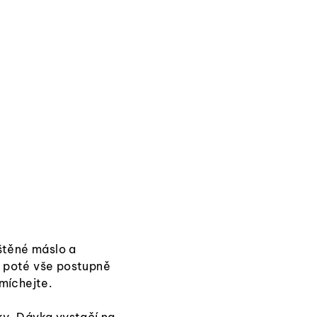
štěné máslo a
i, poté vše postupně
míchejte.
ky. Dávka vystačí na