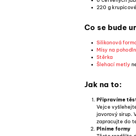
220 g krupicov
Co se bude ur
Silikonová form
Mísy na pohodln
Stěrka
Šlehací metly
ne
Jak na to:
Připravíme těs
Vejce vyšlehejt
javorový sirup.
zapracujte do t
Plníme formy
Těsto rozdělte 