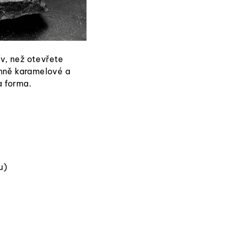
ív, než otevřete
emně karamelové a
a forma.
u)