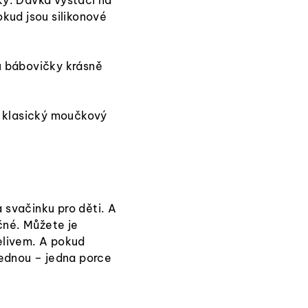
kud jsou silikonové
u bábovičky krásně
t klasický moučkový
a svačinku pro děti. A
čné. Můžete je
elivem. A pokud
jednou – jedna porce