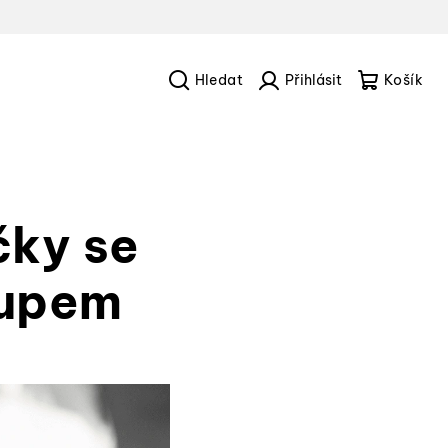
Hledat
Přihlášení
Náku
košík
čky se
rupem