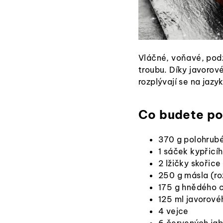
Vláčné, voňavé, podzi
troubu. Díky javorov
rozplývají se na jazy
Co budete po
370 g polohrub
1 sáček kypřicí
2 lžičky skořice
250 g másla (ro
175 g hnědého 
125 ml javorové
4 vejce
6 červených jab