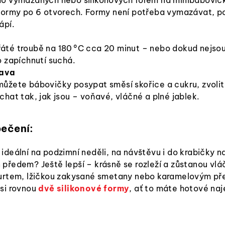
 formy po 6 otvorech. Formy není potřeba vymazávat, po
ápí.
áté troubě na 180 °C cca 20 minut – nebo dokud nejso
o zapíchnutí suchá.
rava
můžete bábovičky posypat směsí skořice a cukru, zvoli
chat tak, jak jsou – voňavé, vláčné a plné jablek.
pečení:
ideální na podzimní neděli, na návštěvu i do krabičky n
 předem? Ještě lepší – krásně se rozleží a zůstanou vlá
ogurtem, lžičkou zakysané smetany nebo karamelovým př
 si rovnou
dvě silikonové formy
, ať to máte hotové na