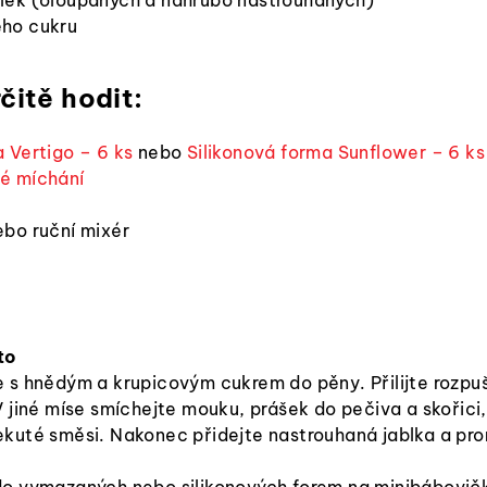
ého cukru
čitě hodit:
a Vertigo – 6 ks
nebo
Silikonová forma Sunflower – 6 ks
é míchání
bo ruční mixér
to
e s hnědým a krupicovým cukrem do pěny. Přilijte rozpu
 V jiné míse smíchejte mouku, prášek do pečiva a skořic
ekuté směsi. Nakonec přidejte nastrouhaná jablka a pro
do vymazaných nebo silikonových forem na minibábovič