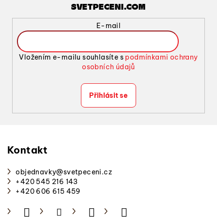
SVETPECENI.COM
E-mail
Vložením e-mailu souhlasíte s
podmínkami ochrany
osobních údajů
Přihlásit se
Z
á
p
Kontakt
a
objednavky
@
svetpeceni.cz
t
+420 545 216 143
í
+420 606 615 459