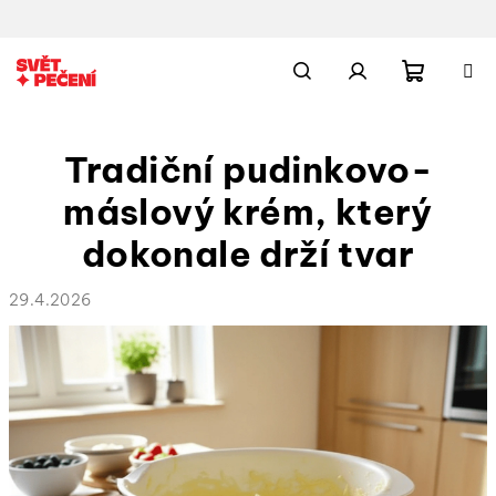
Přejít
na
obsah
Nákupn
Hledat
Přihlášení
Tradiční pudinkovo-
košík
máslový krém, který
dokonale drží tvar
29.4.2026