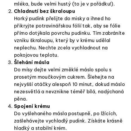
mléka, bude velmi hustý (to je v pořádku!).
Chladnutí bez škraloupu
Horký pudink přelijte do misky a ihned ho
přikryjte potravinářskou fólií tak, aby se fólie
přímo dotýkala povrchu pudinku. Tím zabráníte
vzniku škraloupu, který by v krému udělal
neplechu. Nechte zcela vychladnout na
pokojovou teplotu.
Šlehání másla
Do mísy dejte velmi změklé máslo spolu s
prosetým moučkovým cukrem. Šlehejte na
nejvyšší otáčky alespoň 10 minut, dokud máslo
nezesvětlá a nevznikne téměř bílá, nadýchaná
pěna.
Spojení krému
Do vyšlehaného másla postupně, po lžících,
zašlehávejte vychladlý pudink. Získáte krásně
hladký a stabilní krém.