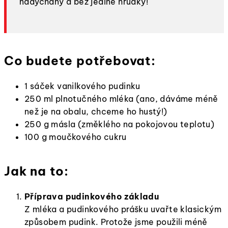
nadýchaný a bez jediné hrudky!
Co budete potřebovat:
1 sáček vanilkového pudinku
250 ml plnotučného mléka (ano, dáváme méně
než je na obalu, chceme ho hustý!)
250 g másla (změklého na pokojovou teplotu)
100 g moučkového cukru
Jak na to:
Příprava pudinkového základu
Z mléka a pudinkového prášku uvařte klasickým
způsobem pudink. Protože jsme použili méně