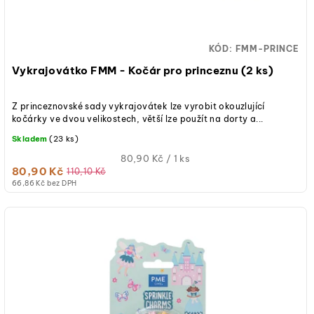
d
ů
u
KÓD:
FMM-PRINCE
k
Vykrajovátko FMM - Kočár pro princeznu (2 ks)
t
Z princeznovské sady vykrajovátek lze vyrobit okouzlující
ů
kočárky ve dvou velikostech, větší lze použít na dorty a...
Skladem
(23 ks)
Měrná
80,90 Kč / 1 ks
80,90 Kč
cena:
110,10 Kč
66,86 Kč bez DPH