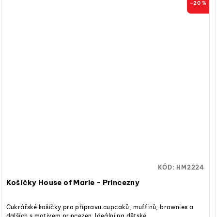
–20 %
KÓD:
HM2224
Košíčky House of Marie - Princezny
Cukrářské košíčky pro přípravu cupcaků, muffinů, brownies a
dalších s motivem princezen. Ideální na dětské...