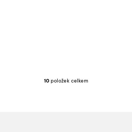
10
položek celkem
O
v
l
á
d
a