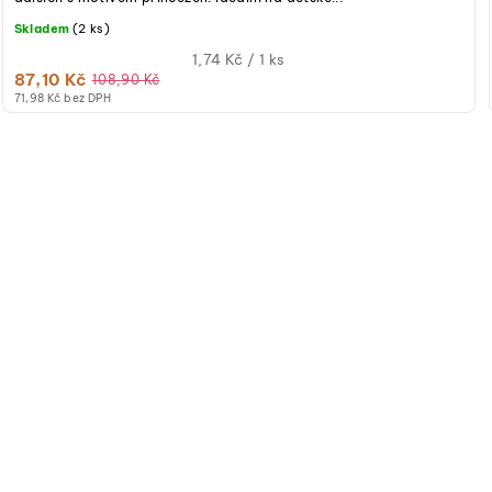
Skladem
(2 ks)
Měrná
1,74 Kč / 1 ks
87,10 Kč
cena:
108,90 Kč
71,98 Kč bez DPH