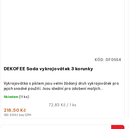
KÓD:
DF0554
DEKOFEE Sada vykrajovátek 3 korunky
Vykrajovátka s pístem jsou velmi žádaný druh vykrajovátek pro
jejich snadné použití. Jsou ideální pro zdobení malých...
Skladem
(11 ks)
Měrná
72,83 Kč / 1 ks
218,50 Kč
cena:
180,58 Kč bez DPH