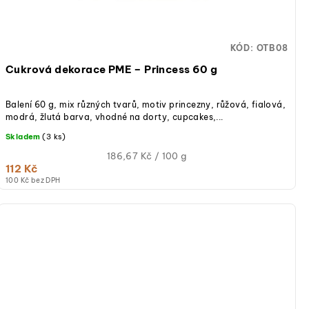
KÓD:
OTB08
Cukrová dekorace PME – Princess 60 g
Balení 60 g, mix různých tvarů, motiv princezny, růžová, fialová,
modrá, žlutá barva, vhodné na dorty, cupcakes,...
Skladem
(3 ks)
Měrná
186,67 Kč / 100 g
112 Kč
cena:
100 Kč bez DPH