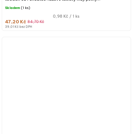
Skladem
(1 ks)
Měrná
0,98 Kč / 1 ks
47,20 Kč
cena:
84,70 Kč
39,01 Kč bez DPH