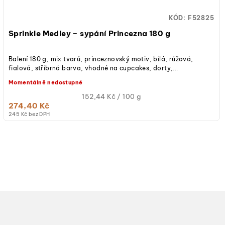
KÓD:
F52825
Sprinkle Medley – sypání Princezna 180 g
Balení 180 g, mix tvarů, princeznovský motiv, bílá, růžová,
fialová, stříbrná barva, vhodné na cupcakes, dorty,...
Momentálně nedostupné
Měrná
152,44 Kč / 100 g
274,40 Kč
cena:
245 Kč bez DPH