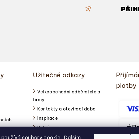
c
PŘIH
í
p
r
v
k
y
v
ý
ky
Užitečné odkazy
Přijímá
p
platby
i
Velkoobchodní odběratelé a
s
firmy
u
Kontakty a otevírací doba
Inspirace
bních
Volné pozice
používá soubory cookie. Dalším