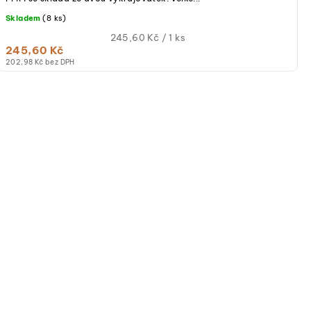
Skladem
(8 ks)
Měrná
245,60 Kč / 1 ks
245,60 Kč
cena:
202,98 Kč bez DPH