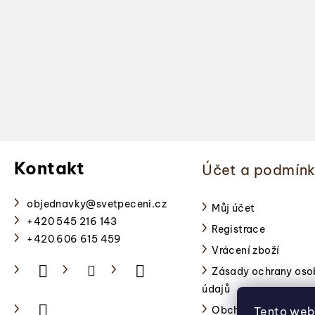
Z
á
Kontakt
Účet a podmín
p
a
objednavky
@
svetpeceni.cz
Můj účet
+420 545 216 143
Registrace
t
+420 606 615 459
Vrácení zboží
í
Zásady ochrany oso
údajů
Obchodní podmínky
Tento web 