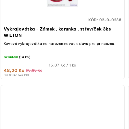
KÓD:
02-0-0288
Vykrajovátka - Zámek , korunka , střevíček 3ks
WILTON
Kovové vykrajovátka na narozeninovou oslavu pro princeznu.
Skladem
(14 ks)
Měrná
16,07 Kč / 1 ks
48,20 Kč
cena:
90,80 Kč
39,83 Kč bez DPH