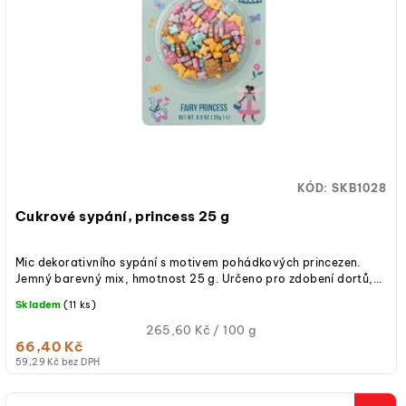
KÓD:
SKB1028
Cukrové sypání, princess 25 g
Mic dekorativního sypání s motivem pohádkových princezen.
Jemný barevný mix, hmotnost 25 g. Určeno pro zdobení dortů,...
Skladem
(11 ks)
Měrná
265,60 Kč / 100 g
66,40 Kč
cena:
59,29 Kč bez DPH