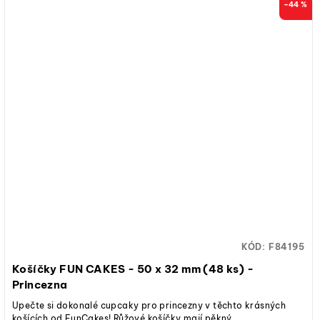
–44 %
KÓD:
F84195
Košíčky FUN CAKES - 50 x 32 mm (48 ks) -
Princezna
Upečte si dokonalé cupcaky pro princezny v těchto krásných
košících od FunCakes! Růžové košíčky mají pěkný...