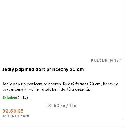
KÓD:
DK114377
Jedlý papír na dort princezny 20 cm
Jedlý papír s motivem princezen. Kulatý formát 20 cm, barevný
tisk, určený k rychlému zdobení dortů a dezertů.
Skladem
(4 ks)
Měrná
92,50 Kč / 1 ks
92,50 Kč
cena:
82,59 Kč bez DPH