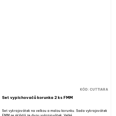
KÓD:
CUTTIARA
Set vypichovačů korunka 2 ks FMM
Set vykrajovátek na velkou a malou korunku. Sada vykrajovátek
FMM se skládá ze dvou vykrajovátek. Velké...