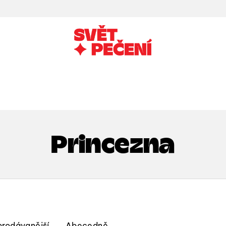
Princezna
prodávanější
Abecedně