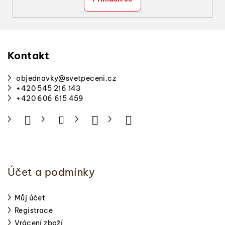
s
u
Z
á
p
Kontakt
a
objednavky
@
svetpeceni.cz
t
+420 545 216 143
í
+420 606 615 459
Účet a podmínky
Můj účet
Registrace
Vrácení zboží