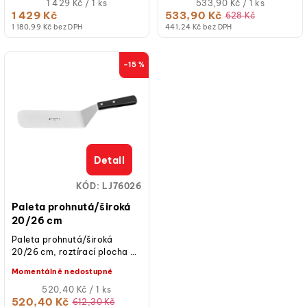
plastová...
Měrná
profesionální kvalita.
Měrná
1 429 Kč / 1 ks
533,90 Kč / 1 ks
cena:
cena:
1 429 Kč
533,90 Kč
628 Kč
1 180,99 Kč bez DPH
441,24 Kč bez DPH
–15 %
Detail
KÓD:
LJ76026
Paleta prohnutá/široká
20/26 cm
Paleta prohnutá/široká
20/26 cm, roztírací plocha 20
cm, nerezová ocel, šířka
Momentálně nedostupné
čepele 75 mm, ergonomická
plastová...
Měrná
520,40 Kč / 1 ks
cena:
520,40 Kč
612,30 Kč