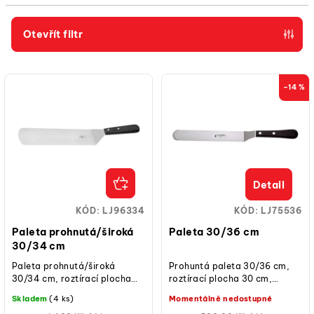
í
p
Otevřít filtr
r
V
o
ý
d
–14 %
p
u
i
k
s
t
p
ů
Detail
r
o
KÓD:
LJ96334
KÓD:
LJ75536
d
Paleta prohnutá/široká
Paleta 30/36 cm
u
30/34 cm
k
Paleta prohnutá/široká
Prohuntá paleta 30/36 cm,
30/34 cm, roztírací plocha
roztírací plocha 30 cm,
t
30 cm, nerezová ocel, šířka
ergonomická plastová
Skladem
(4 ks)
Momentálně nedostupné
ů
čepele 88 mm, ergonomická
rukojeť, nerezová ocel,