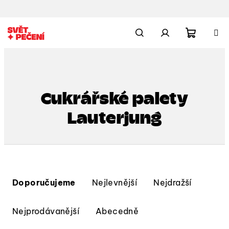
Přejít
na
obsah
Nákupn
Hledat
Přihlášení
košík
Cukrářské palety
Lauterjung
Ř
a
Doporučujeme
Nejlevnější
Nejdražší
z
e
Nejprodávanější
Abecedně
n