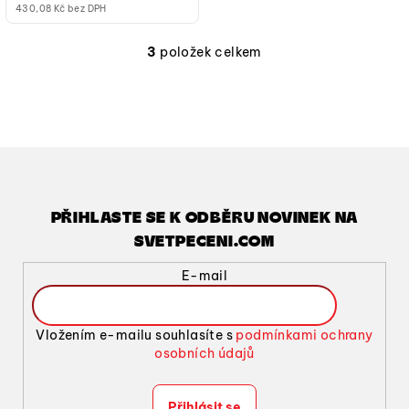
430,08 Kč bez DPH
3
položek celkem
O
v
l
á
d
a
c
í
PŘIHLASTE SE K ODBĚRU NOVINEK NA
p
SVETPECENI.COM
r
v
E-mail
k
y
v
Vložením e-mailu souhlasíte s
podmínkami ochrany
ý
osobních údajů
p
i
Přihlásit se