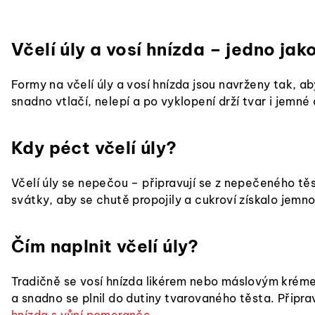
Včelí úly a vosí hnízda – jedno jak
Formy na včelí úly a vosí hnízda jsou navrženy tak, 
snadno vtlačí, nelepí a po vyklopení drží tvar i jemné 
Kdy péct včelí úly?
Včelí úly se nepečou – připravují se z nepečeného těs
svátky, aby se chutě propojily a cukroví získalo jem
Čím naplnit včelí úly?
Tradičně se vosí hnízda likérem nebo máslovým krémem
a snadno se plnil do dutiny tvarovaného těsta. Připra