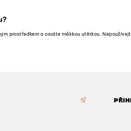
i
s
u?
u
ým prostředkem a osušte měkkou utěrkou. Nepoužívejte 
PŘIH