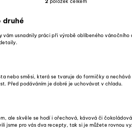
2
položek celkem
O
v
o druhé
l
á
aby vám usnadnily práci při výrobě oblíbeného vánočníh
d
detaily.
a
c
í
p
ta nebo směsi, která se tvaruje do formičky a nechává z
r
nost. Před podáváním je dobré je uchovávat v chladu.
v
k
y
v
, ale skvěle se hodí i ořechová, kávová či čokoládová 
ý
vili jsme pro vás dva recepty, tak si je můžete rovnou v
p