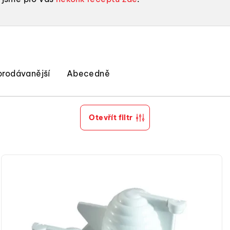
prodávanější
Abecedně
Otevřít filtr