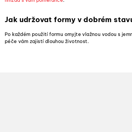
hnízda s vůní pomeranče
.
Jak udržovat formy v dobrém stav
Po každém použití formu omyjte vlažnou vodou s jemn
péče vám zajistí dlouhou životnost.