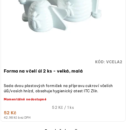
KÓD:
VCELA2
Forma na včelí úl 2 ks - velká, malá
Sada dvou plastových formiček na přípravu cukroví včelích
úlů/vosích hnízd, obsahuje hygienický atest ITC Zlín.
Momentálně nedostupné
Měrná
52 Kč / 1 ks
52 Kč
cena:
42,98 Kč bez DPH