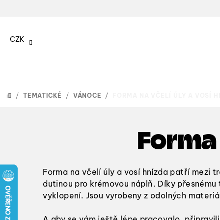
Přejít
na
CZK
obsah
/
TEMATICKÉ
/
VÁNOCE
/
FORMA NA VČELÍ ÚLY A VOSÍ H
DOMŮ
Forma 
Forma na včelí úly a vosí hnízda
patří mezi t
dutinou pro krémovou náplň. Díky přesnému
vyklopení. Jsou vyrobeny z
odolných materiá
A aby se vám ještě lépe pracovalo, připravil