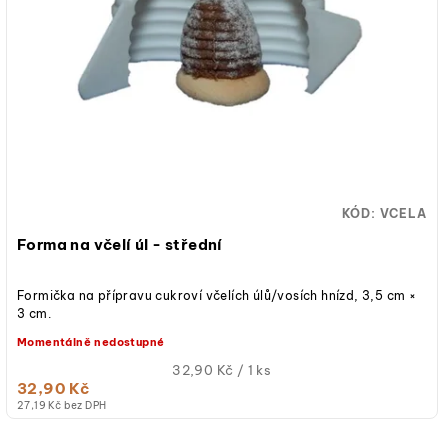
s
d
p
u
r
k
o
t
d
ů
u
KÓD:
VCELA
k
Forma na včelí úl - střední
t
Formička na přípravu cukroví včelích úlů/vosích hnízd, 3,5 cm ×
ů
3 cm.
Momentálně nedostupné
Měrná
32,90 Kč / 1 ks
32,90 Kč
cena:
27,19 Kč bez DPH