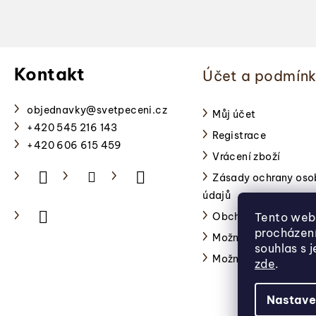
Z
á
Kontakt
Účet a podmín
p
a
objednavky
@
svetpeceni.cz
Můj účet
+420 545 216 143
Registrace
t
+420 606 615 459
Vrácení zboží
í
Zásady ochrany oso
údajů
Obchodní podmínky
Tento web 
procházen
Možnosti platby
souhlas s 
Možnosti dopravy
zde
.
Nastave