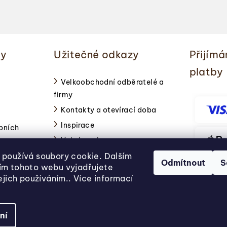
ky
Užitečné odkazy
Přijímá
platby
Velkoobchodní odběratelé a
firmy
Kontakty a otevírací doba
Inspirace
bních
Volné pozice
používá soubory cookie. Dalším
Odmítnout
S
ím tohoto webu vyjadřujete
jejich používáním.. Více informací
ní