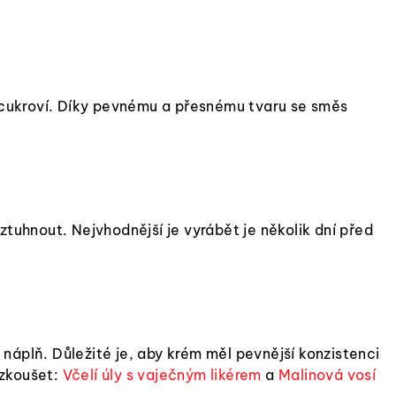
o cukroví. Díky pevnému a přesnému tvaru se směs
tuhnout. Nejvhodnější je vyrábět je několik dní před
náplň. Důležité je, aby krém měl pevnější konzistenci
yzkoušet:
Včelí úly s vaječným likérem
a
Malinová vosí