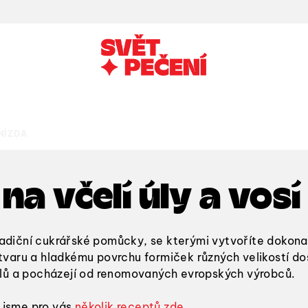
NÍZDA
na včelí úly a vosí
radiční cukrářské pomůcky, se kterými vytvoříte dokon
 tvaru a hladkému povrchu
formiček různých velikostí
dos
lů
a pocházejí od
renomovaných evropských výrobců
.
i jsme pro vás
několik receptů zde
.