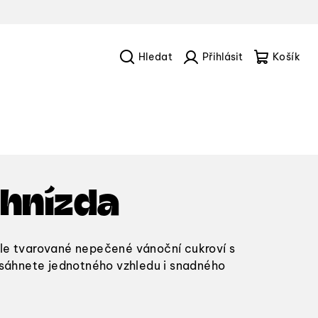
Hledat
Přihlášení
Náku
košík
 hnízda
ale tvarované nepečené vánoční cukroví s
áhnete jednotného vzhledu i snadného