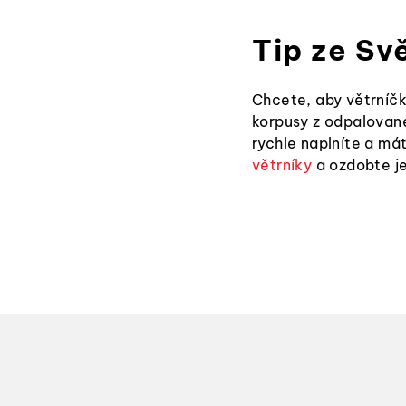
Tip ze Sv
Chcete, aby větrníčk
korpusy z odpalované
rychle naplníte a má
větrníky
a ozdobte j