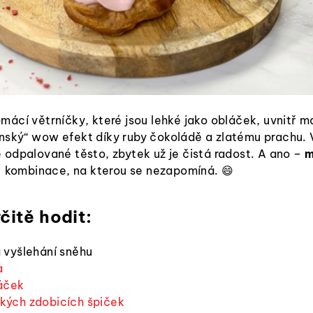
omácí větrníčky, které jsou lehké jako obláček, uvnitř m
nský“ wow efekt díky ruby čokoládě a zlatému prachu. 
e odpalované těsto, zbytek už je čistá radost. A ano –
m
 kombinace, na kterou se nezapomíná. 😄
čitě hodit:
 vyšlehání sněhu
a
sáček
kých zdobicích špiček