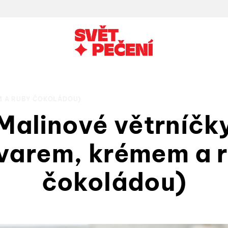
M A RUBY ČOKOLÁDOU)
 Malinové větrníčky
varem, krémem a 
čokoládou)