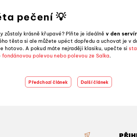
ěta pečení 💡
y zůstaly krásně křupavé? Plňte je ideálně
v den serví
ho těsta si ale můžete upéct dopředu a uchovat je v d
te hotovo. A pokud máte nejraději klasiku, upečte si
sta
e
fondánovou polevou nebo polevou ze Salka
.
Předchozí článek
Další článek
PŘIH