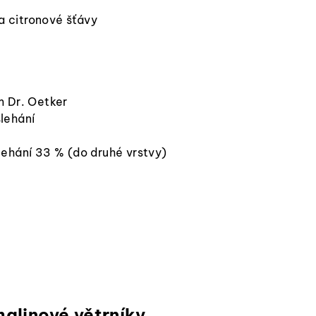
čka citronové šťávy
m Dr. Oetker
lehání
lehání 33 % (do druhé vrstvy)
malinové větrníky