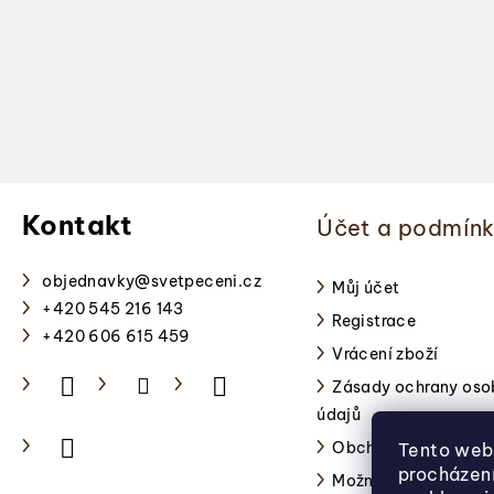
Z
á
Kontakt
Účet a podmín
p
a
objednavky
@
svetpeceni.cz
Můj účet
+420 545 216 143
Registrace
t
+420 606 615 459
Vrácení zboží
í
Zásady ochrany oso
údajů
Obchodní podmínky
Tento web 
procházen
Možnosti platby