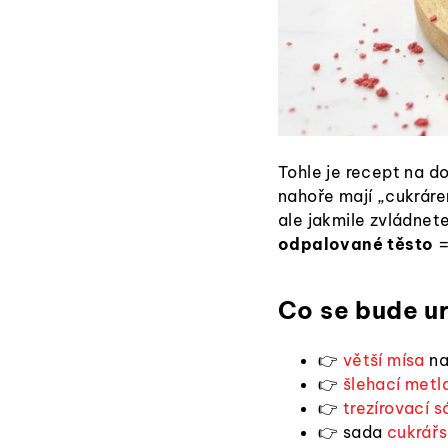
Tohle je recept na d
nahoře mají „cukráre
ale jakmile zvládnet
odpalované těsto
=
Co se bude ur
👉
větší mísa
na
👉
šlehací metl
👉
trezírovací 
👉 sada
cukrářs