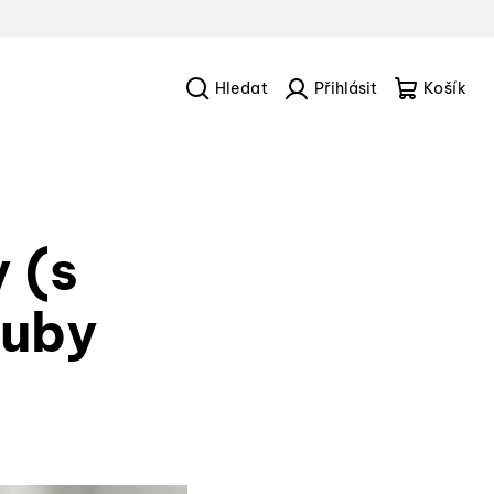
Hledat
Přihlášení
Náku
košík
 (s
ruby