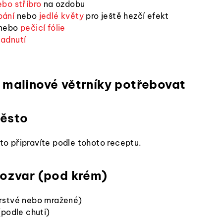
ebo stříbro
na ozdobu
pání
nebo
jedlé květy
pro ještě hezčí efekt
nebo
pečicí fólie
ladnutí
 malinové větrníky potřebovat
ěsto
o připravíte podle tohoto receptu.
rozvar (pod krém)
erstvé nebo mražené)
(podle chuti)