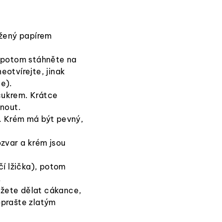
ožený papírem
, potom stáhněte na
eotvírejte, jinak
e).
 cukrem. Krátce
dnout.
. Krém má být pevný,
ozvar a krém jsou
čí lžička), potom
.
ůžete dělat cákance,
oprašte zlatým