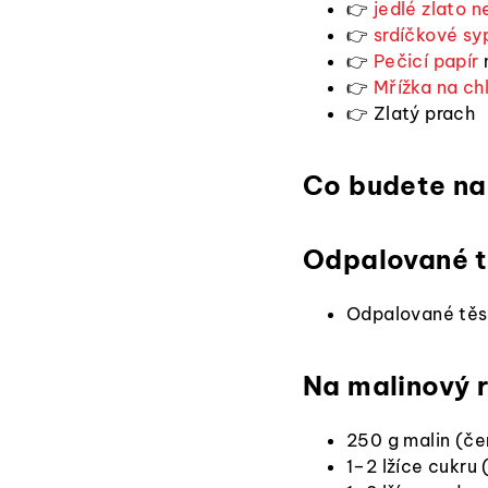
👉
jedlé zlato n
👉
srdíčkové sy
👉
Pečicí papír
👉
Mřížka na ch
👉 Zlatý prach
Co budete na
Odpalované t
Odpalované těst
Na malinový 
250 g malin (č
1–2 lžíce cukru 