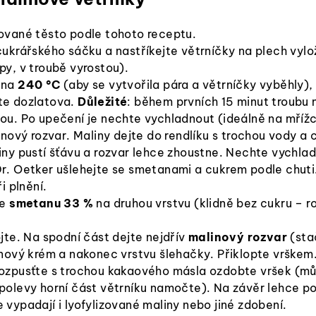
ované těsto podle tohoto receptu.
cukrářského sáčku a nastříkejte větrníčky na plech vyl
py, v troubě vyrostou).
 na
240 °C
(aby se vytvořila pára a větrníčky vyběhly)
e dozlatova.
Důležité
: během prvních 15 minut troubu n
ou. Po upečení je nechte vychladnout (ideálně na mřížc
inový rozvar. Maliny dejte do rendlíku s trochou vody a
iny pustí šťávu a rozvar lehce zhoustne. Nechte vychla
r. Oetker ušlehejte se smetanami a cukrem podle chuti
i plnění.
te
smetanu 33 %
na druhou vrstvu (klidně bez cukru – r
jte. Na spodní část dejte nejdřív
malinový rozvar
(sta
inový krém a nakonec vrstvu šlehačky. Přiklopte vrškem
ozpusťte s trochou kakaového másla ozdobte vršek (m
polevy horní část větrníku namočte). Na závěr lehce p
 vypadají i lyofylizované maliny nebo jiné zdobení.