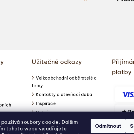
ky
Užitečné odkazy
Přijímá
platby
Velkoobchodní odběratelé a
firmy
Kontakty a otevírací doba
Inspirace
bních
Volné pozice
používá soubory cookie. Dalším
Odmítnout
S
ím tohoto webu vyjadřujete