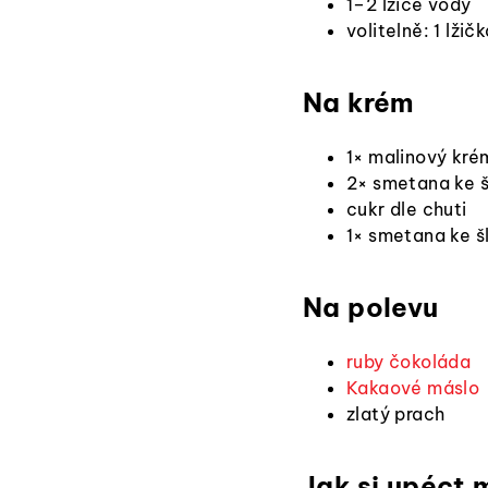
1–2 lžíce vody
volitelně: 1 lži
Na krém
1× malinový kré
2× smetana ke š
cukr dle chuti
1× smetana ke š
Na polevu
ruby čokoláda
Kakaové máslo
zlatý prach
Jak si upéct 