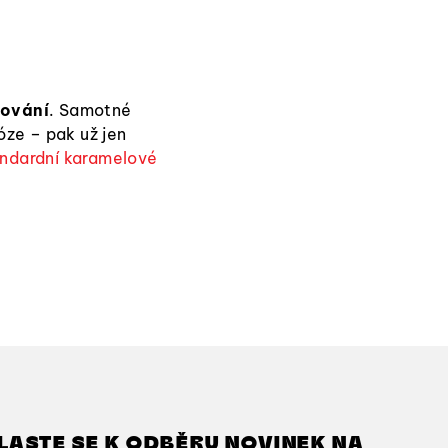
rování
. Samotné
óze – pak už jen
ndardní karamelové
LASTE SE K ODBĚRU NOVINEK NA