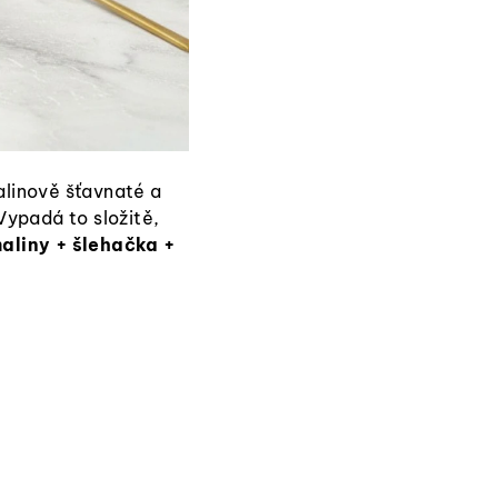
alinově šťavnaté a
Vypadá to složitě,
aliny + šlehačka +