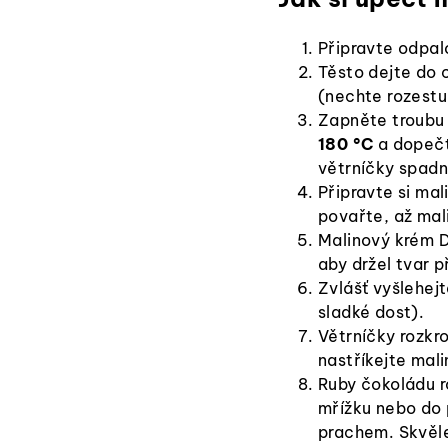
Připravte odpal
Těsto dejte do 
(nechte rozestu
Zapněte troubu
180 °C
a dopečt
větrníčky spadn
Připravte si mal
povařte, až mal
Malinový krém D
aby držel tvar př
Zvlášť vyšlehej
sladké dost).
Větrníčky rozkro
nastříkejte mal
Ruby čokoládu r
mřížku nebo do 
prachem. Skvěle