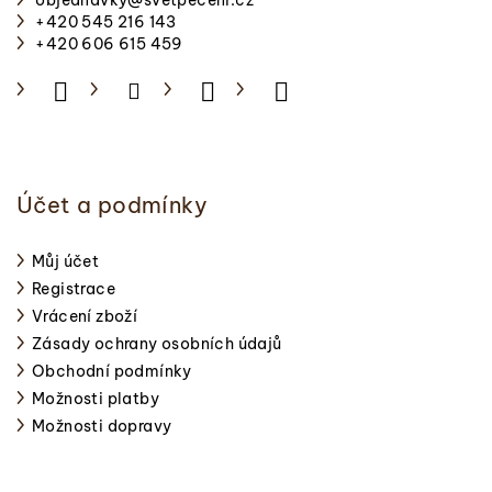
t
+420 545 216 143
í
+420 606 615 459
Účet a podmínky
Můj účet
Registrace
Vrácení zboží
Zásady ochrany osobních údajů
Obchodní podmínky
Možnosti platby
Možnosti dopravy