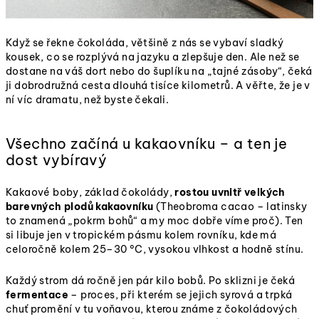
Když se řekne čokoláda, většině z nás se vybaví sladký
kousek, co se rozplývá na jazyku a zlepšuje den. Ale než se
dostane na váš dort nebo do šuplíku na „tajné zásoby“, čeká
ji dobrodružná cesta dlouhá tisíce kilometrů. A věřte, že je v
ní víc dramatu, než byste čekali.
Všechno začíná u kakaovníku – a ten je
dost vybíravý
Kakaové boby, základ čokolády,
rostou uvnitř velkých
barevných plodů kakaovníku
(Theobroma cacao – latinsky
to znamená „pokrm bohů“ a my moc dobře víme proč). Ten
si libuje jen v tropickém pásmu kolem rovníku, kde má
celoročně kolem 25–30 °C, vysokou vlhkost a hodně stínu.
Každý strom dá ročně jen pár kilo bobů. Po sklizni je čeká
fermentace
– proces, při kterém se jejich syrová a trpká
chuť promění v tu voňavou, kterou známe z čokoládových