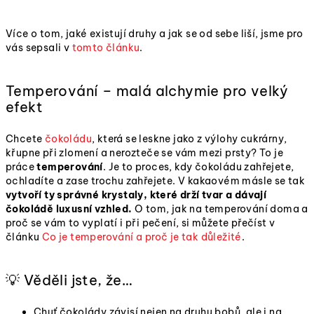
Více o tom, jaké existují druhy a jak se od sebe liší, jsme pro
vás sepsali v
tomto článku
.
Temperování – malá alchymie pro velký
efekt
Chcete
čokoládu
, která se leskne jako z výlohy cukrárny,
křupne při zlomení a nerozteče se vám mezi prsty? To je
práce
temperování
. Je to proces, kdy čokoládu zahřejete,
ochladíte a zase trochu zahřejete. V kakaovém másle se tak
vytvoří ty správné krystaly, které drží tvar a dávají
čokoládě luxusní vzhled.
O tom, jak na temperování doma a
proč se vám to vyplatí i při pečení, si můžete přečíst v
článku
Co je temperování a proč je tak důležité
.
💡 Věděli jste, že…
Chuť čokolády závisí nejen na druhu bobů, ale i na