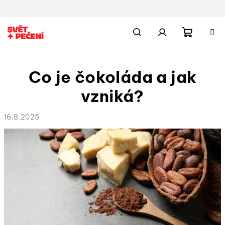
Přejít
na
obsah
Nákupn
Hledat
Přihlášení
Co je čokoláda a jak
košík
vzniká?
16.8.2025