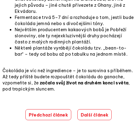
jejich původu – jiné chutě přivezete z Ghany, jiné z
Ekvádoru.
Fermentace trvá 5–7 dní a rozhoduje o tom, jestli bude
čokoláda jemná nebo s divočejšími tóny.
Největším producentem kakaových bobů je Pobřeží
slonoviny, ale ty nejexkluzivnější druhy pocházejí
často z malých rodinných plantáží.
Některé plantáže vyrábějí čokoládu tzv. „bean-to-
bar“ – tedy od bobu až po tabulku na jednom místě.
Čokoláda je víc než ingredience – je to surovina s příběhem.
Až tedy příště budete rozpouštět čokoládu do ganache,
vzpomeňte si, že
začala svůj život na druhém konci světa
,
pod tropickým sluncem.
Předchozí článek
Další článek