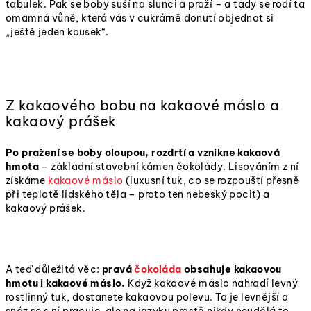
tabulek. Pak se boby suší na slunci a praží – a tady se rodí ta
omamná vůně, která vás v cukrárně donutí objednat si
„ještě jeden kousek“.
Z kakaového bobu na kakaové máslo a
kakaový prášek
Po pražení se boby oloupou, rozdrtí a vznikne kakaová
hmota
– základní stavební kámen čokolády. Lisováním z ní
získáme
kakaové máslo
(luxusní tuk, co se rozpouští přesně
při teplotě lidského těla – proto ten nebeský pocit) a
kakaový prášek.
A teď důležitá věc:
pravá
čokoláda
obsahuje kakaovou
hmotu i kakaové máslo.
Když kakaové máslo nahradí levný
rostlinný tuk, dostanete kakaovou polevu. Ta je levnější a
snáz se s ní pracuje, ale na jazyku prostě nikdy neudělá to