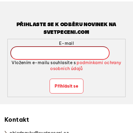
PŘIHLASTE SE K ODBĚRU NOVINEK NA
SVETPECENI.COM
E-mail
Vložením e-mailu souhlasíte s
podmínkami ochrany
osobních údajů
Přihlásit se
Z
á
p
Kontakt
a
objednavky
@
svetpeceni.cz