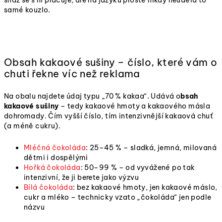
samé kouzlo.
Obsah kakaové sušiny – číslo, které vám o
chuti řekne víc než reklama
Na obalu najdete údaj typu „70 % kakaa“. Udává o
bsah
kakaové sušiny
– tedy kakaové hmoty a kakaového másla
dohromady. Čím vyšší číslo, tím intenzivnější kakaová chuť
(a méně cukru).
Mléčná čokoláda
: 25–45 % – sladká, jemná, milovaná
dětmi i dospělými
Hořká čokoláda
: 50–99 % – od vyvážené po tak
intenzivní, že ji berete jako výzvu
Bílá čokoláda
: bez kakaové hmoty, jen kakaové máslo,
cukr a mléko – technicky vzato „čokoláda“ jen podle
názvu