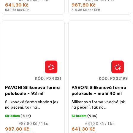
cena:
cena:
641,30 Kč
987,80 Kč
530 Kč bez DPH
816,36 Kč bez DPH
KÓD:
PX4321
KÓD:
PX3219S
PAVONI Silikonová forma
PAVONI Silikonová forma
polokoule - 93 ml
polokoule - malé 40 ml
Silikonová forma vhodná jak
Silikonová forma vhodná jak
na pečení, tak na
na pečení, tak na
studené/mražené dezerty.
studené/mražené dezerty.
Skladem
(6 ks)
Skladem
(9 ks)
Měrná
Měrná
987,80 Kč / 1 ks
641,30 Kč / 1 ks
cena:
cena:
987,80 Kč
641,30 Kč