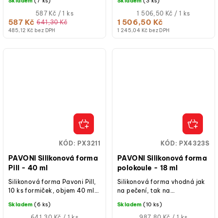
Skladem
(7 ks)
Skladem
(3 ks)
30 × 17,5 cm, silikon,
300 × 400 mm, platinový
teplotní...
Měrná
silikon, teplotní...
Měrná
587 Kč / 1 ks
1 506,50 Kč / 1 ks
cena:
cena:
587 Kč
1 506,50 Kč
641,30 Kč
485,12 Kč bez DPH
1 245,04 Kč bez DPH
KÓD:
PX3211
KÓD:
PX4323S
PAVONI Silikonová forma
PAVONI Silikonová forma
Pill - 40 ml
polokoule - 18 ml
Silikonová forma Pavoni Pill,
Silikonová forma vhodná jak
10 ks formiček, objem 40 ml,
na pečení, tak na
vnější rozměry formičky - 117
studené/mražené dezerty.
Skladem
(6 ks)
Skladem
(10 ks)
× 24,5 × 19,5 mm,...
Měrná
Měrná
641,30 Kč / 1 ks
987,80 Kč / 1 ks