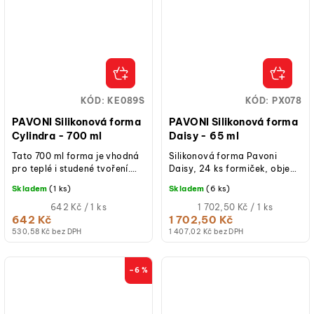
KÓD:
KE089S
KÓD:
PX078
PAVONI Silikonová forma
PAVONI Silikonová forma
Cylindra - 700 ml
Daisy - 65 ml
Tato 700 ml forma je vhodná
Silikonová forma Pavoni
pro teplé i studené tvoření.
Daisy, 24 ks formiček, objem
Pečení jako Umění s velkým U.
65 ml, vnější rozměry
Skladem
(1 ks)
Skladem
(6 ks)
Jde o uměleckou spolupráci...
formičky - Ø 74 × 15 mm,
Měrná
potravinářský...
Měrná
642 Kč / 1 ks
1 702,50 Kč / 1 ks
cena:
cena:
642 Kč
1 702,50 Kč
530,58 Kč bez DPH
1 407,02 Kč bez DPH
–6 %