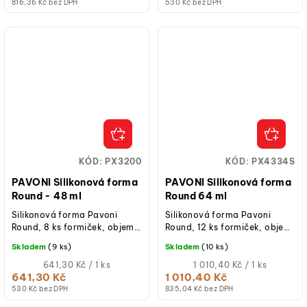
816,36 Kč bez DPH
530 Kč bez DPH
KÓD:
PX3200
KÓD:
PX4334S
PAVONI Silikonová forma
PAVONI Silikonová forma
Round - 48 ml
Round 64 ml
Silikonová forma Pavoni
Silikonová forma Pavoni
Round, 8 ks formiček, objem
Round, 12 ks formiček, objem
48 ml, rozměry formičky - Ø
65 ml, vnější rozměry
Skladem
(9 ks)
Skladem
(10 ks)
60 × 20 mm, potravinářský
formičky - Ø 74 × 15 mm,
platinový...
Měrná
potravinářský...
Měrná
641,30 Kč / 1 ks
1 010,40 Kč / 1 ks
cena:
cena:
641,30 Kč
1 010,40 Kč
530 Kč bez DPH
835,04 Kč bez DPH