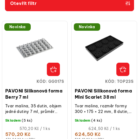
p
Otevřít filtr
r
V
o
ý
d
Novinka
Novinka
p
u
i
k
s
t
p
ů
r
o
KÓD:
GG017S
KÓD:
TOP23S
d
PAVONI Silikonová forma
PAVONI Silikonová forma
u
Berry 7 ml
Mini Scarlet 38 ml
k
Tvar malina, 35 dutin, objem
Tvar malina, rozměr formy
jedné dutiny 7 ml, průměr
300 × 175 × 22 mm, 8 dutin,
t
dutiny 24 mm, výška 27 mm,
objem jedné dutiny 38 ml,
Skladem
(5 ks)
Skladem
(4 ks)
ů
profesionální silikon, vhodné
průměr dutiny 62 mm, výška
pro...
Měrná
21 mm,...
Měrná
570,20 Kč / 1 ks
624,50 Kč / 1 ks
cena:
cena:
570,20 Kč
624,50 Kč