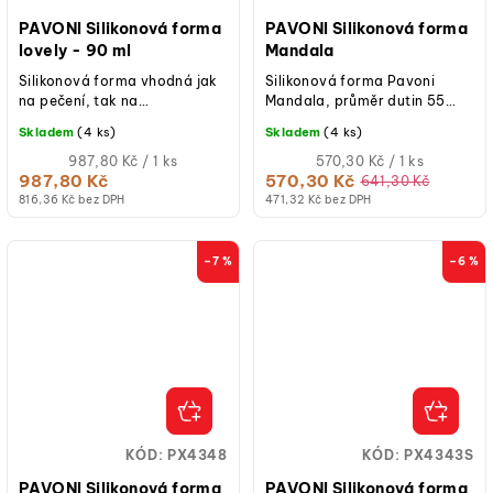
PAVONI Silikonová forma
PAVONI Silikonová forma
lovely - 90 ml
Mandala
Silikonová forma vhodná jak
Silikonová forma Pavoni
na pečení, tak na
Mandala, průměr dutin 55
studené/mražené dezerty.
mm, výška 2 mm, počet dutin
Skladem
(4 ks)
Skladem
(4 ks)
12, platinový silikon, teplotní
Měrná
odolnost...
Měrná
987,80 Kč / 1 ks
570,30 Kč / 1 ks
cena:
cena:
987,80 Kč
570,30 Kč
641,30 Kč
816,36 Kč bez DPH
471,32 Kč bez DPH
–7 %
–6 %
KÓD:
PX4348
KÓD:
PX4343S
PAVONI Silikonová forma
PAVONI Silikonová forma