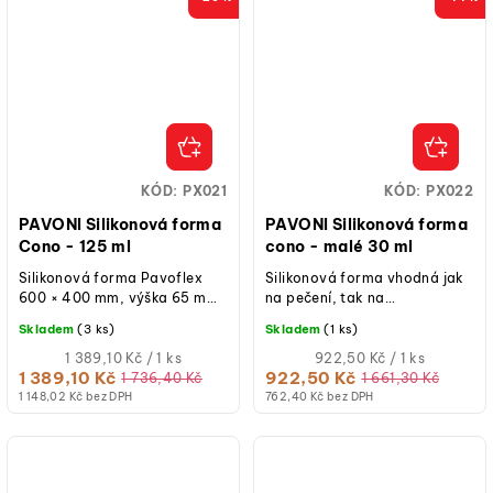
KÓD:
PX021
KÓD:
PX022
PAVONI Silikonová forma
PAVONI Silikonová forma
Cono - 125 ml
cono - malé 30 ml
Silikonová forma Pavoflex
Silikonová forma vhodná jak
600 × 400 mm, výška 65 mm,
na pečení, tak na
průměr dutin 65 mm, objem
studené/mražené dezerty.
Skladem
(3 ks)
Skladem
(1 ks)
125 ml, počet dutin 24,
teplotní...
Měrná
Měrná
1 389,10 Kč / 1 ks
922,50 Kč / 1 ks
cena:
cena:
1 389,10 Kč
922,50 Kč
1 736,40 Kč
1 661,30 Kč
1 148,02 Kč bez DPH
762,40 Kč bez DPH