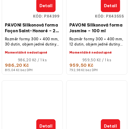
Detail
Detail
KÓD:
PX4399
KÓD:
PX4355S
PAVONI Silikonová forma
PAVONI Silikonová forma
Façon Saint-Honoré – 20
Jasmine – 100 ml
ml
Rozměr formy 300 × 400 mm,
Rozměr formy 300 × 400 mm,
30 dutin, objem jedné dutiny
12 dutin, objem jedné dutiny
20 ml, průměr dutiny 40 mm,
100 ml, průměr dutiny 65 mm,
Momentálně nedostupné
Momentálně nedostupné
výška 25 mm, profesionální...
výška 57 mm, materiál...
Měrná
Měrná
986,20 Kč / 1 ks
959,50 Kč / 1 ks
cena:
cena:
986,20 Kč
959,50 Kč
815,04 Kč bez DPH
792,98 Kč bez DPH
Detail
Detail