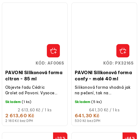
KÓD:
AF006S
KÓD:
PX3216S
PAVONI Silikonová forma
PAVONI Silikonová forma
citron - 85 ml
confy - malé 40 ml
Objevte řadu Cédric
Silikonová forma vhodná jak
Grolet od Pavoni. Vysoce
na pečení, tak na
kvalitní silikonová forma pro
studené/mražené dezerty.
Skladem
(1 ks)
Skladem
(5 ks)
výrobu 3D citronů...
Měrná
Měrná
2 613,60 Kč / 1 ks
641,30 Kč / 1 ks
cena:
cena:
2 613,60 Kč
641,30 Kč
2 160 Kč bez DPH
530 Kč bez DPH
–20 %
–44 %