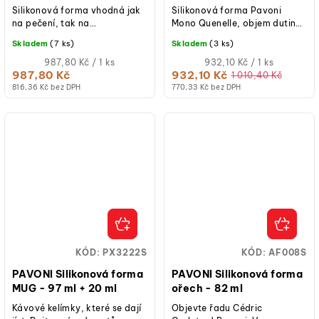
Silikonová forma vhodná jak
Silikonová forma Pavoni
na pečení, tak na
Mono Quenelle, objem dutin
studené/mražené dezerty.
90 ml, počet dutin 16,
Skladem
(7 ks)
Skladem
(3 ks)
rozměry dutiny 77 × 51 × 42
Měrná
mm, celková...
Měrná
987,80 Kč / 1 ks
932,10 Kč / 1 ks
cena:
cena:
987,80 Kč
932,10 Kč
1 010,40 Kč
816,36 Kč bez DPH
770,33 Kč bez DPH
KÓD:
PX3222S
KÓD:
AF008S
PAVONI Silikonová forma
PAVONI Silikonová forma
MUG - 97 ml + 20 ml
ořech - 82 ml
Kávové kelímky, které se dají
Objevte řadu Cédric