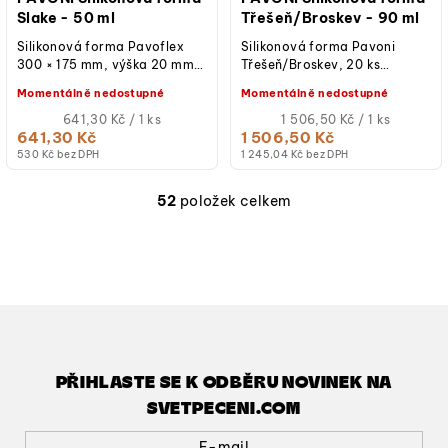
Slake - 50 ml
Třešeň/Broskev - 90 ml
Silikonová forma Pavoflex
Silikonová forma Pavoni
300 × 175 mm, výška 20 mm,
Třešeň/Broskev, 20 ks
rozměry dutin 114 × 39 mm,
formiček, objem 90 ml,
Momentálně nedostupné
Momentálně nedostupné
objem 50 ml, počet dutin 8,
rozměry formičky - 58 × 53 ×
teplotní...
Měrná
46 mm,...
Měrná
641,30 Kč / 1 ks
1 506,50 Kč / 1 ks
cena:
cena:
641,30 Kč
1 506,50 Kč
530 Kč bez DPH
1 245,04 Kč bez DPH
52
položek celkem
O
v
l
á
d
a
c
í
PŘIHLASTE SE K ODBĚRU NOVINEK NA
p
SVETPECENI.COM
r
v
E-mail