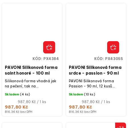
KÓD:
PX4384
KÓD:
PX4305S
PAVONI Silikonová forma
PAVONI Silikonová forma
saint honoré - 100 ml
srdce - passion - 90 ml
Silikonová forma vhodná jak
PAVONI Silikonová forma
na pečení, tak na
Passion - 90 ml, 12 kusů
studené/mražené dezerty.
forem srdcí, objem 1 formičky
Skladem
(4 ks)
Skladem
(10 ks)
90 ml, rozměr 71 x 66 x 38
Měrná
mm,...
Měrná
987,80 Kč / 1 ks
987,80 Kč / 1 ks
cena:
cena:
987,80 Kč
987,80 Kč
816,36 Kč bez DPH
816,36 Kč bez DPH
–7 %