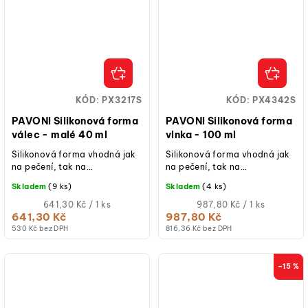
KÓD:
PX3217S
KÓD:
PX4342S
PAVONI Silikonová forma
PAVONI Silikonová forma
válec - malé 40 ml
vlnka - 100 ml
Silikonová forma vhodná jak
Silikonová forma vhodná jak
na pečení, tak na
na pečení, tak na
studené/mražené dezerty.
studené/mražené dezerty.
Skladem
(9 ks)
Skladem
(4 ks)
Měrná
Měrná
641,30 Kč / 1 ks
987,80 Kč / 1 ks
cena:
cena:
641,30 Kč
987,80 Kč
530 Kč bez DPH
816,36 Kč bez DPH
–15 %