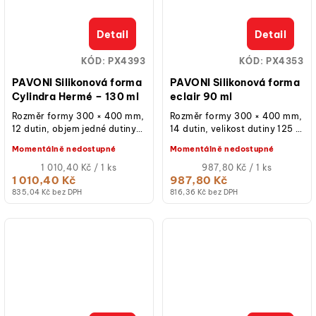
Detail
Detail
KÓD:
PX4393
KÓD:
PX4353
PAVONI Silikonová forma
PAVONI Silikonová forma
Cylindra Hermé – 130 ml
eclair 90 ml
Rozměr formy 300 × 400 mm,
Rozměr formy 300 × 400 mm,
12 dutin, objem jedné dutiny
14 dutin, velikost dutiny 125 ×
130 ml, průměr dutiny 65 mm,
28 × 28 mm, objem 90 ml,
Momentálně nedostupné
Momentálně nedostupné
výška 45 mm, materiál...
materiál silikon, vhodná do...
Měrná
Měrná
1 010,40 Kč / 1 ks
987,80 Kč / 1 ks
cena:
cena:
1 010,40 Kč
987,80 Kč
835,04 Kč bez DPH
816,36 Kč bez DPH