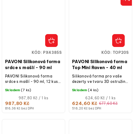
KÓD:
PX4385S
KÓD:
TOP20S
PAVONI Silikonová forma
PAVONI Silikonová forma
srdce s mašlí - 90 ml
Top Mini Raven - 40 ml
PAVONI Silikonová forma
Silikonová forma pro vaše
srdce s mašlí - 90 ml, 12 kusů
dezerty ve tvaru 3D ostružin
formiček srdcí, objem jedné
nebo malin. Díky zkušenostem
Skladem
(7 ks)
Skladem
(4 ks)
formičky 90 ml, rozměr 73 x
a vášni Stefana Laghi a...
66 x...
Měrná
Měrná
987,80 Kč / 1 ks
624,60 Kč / 1 ks
cena:
cena:
987,80 Kč
624,60 Kč
677,60 Kč
816,36 Kč bez DPH
516,20 Kč bez DPH