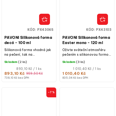
KÓD:
PX4306S
KÓD:
PX43103
PAVONI Silikonová forma
PAVONI Silikonová forma
decó - 100 ml
Easter mono - 120 ml
Silikonová forma vhodná jak
Oživte sváteční atmosféru
na pečení, tak na
pečením s silikonovou formou
studené/mražené dezerty.
Pavoni Pavoflex na
Skladem
(2 ks)
Skladem
(3 ks)
velikonoční vajíčka, která
Měrná
disponuje 12...
Měrná
893,10 Kč / 1 ks
1 010,40 Kč / 1 ks
cena:
cena:
893,10 Kč
1 010,40 Kč
959,50 Kč
738,10 Kč bez DPH
835,04 Kč bez DPH
–7 %