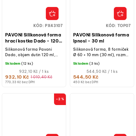
KÓD:
PX43107
KÓD:
TOP07
PAVONI Silikonová forma
PAVONI Silikonová forma
hrací kostka Dado - 120
Ipnosi - 30 ml
ml
Silikonová forma Pavoni
Silikonová forma, 8 formiček
Dado, objem dutin 120 ml,
Ø 60 × 10 mm (30 ml), rozměr
počet dutin 20, rozměry
formy 300 × 175 mm,
Skladem
(12 ks)
Skladem
(3 ks)
formy 40 × 30 cm, silikon,
platinový silikon, teplotní
teplotní...
Měrná
rozsah –40...
Měrná
932,10 Kč / 1 ks
544,50 Kč / 1 ks
cena:
cena:
932,10 Kč
544,50 Kč
1 010,40 Kč
770,33 Kč bez DPH
450 Kč bez DPH
–2 %