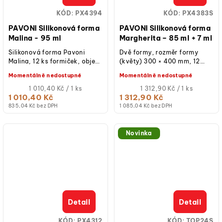
KÓD:
PX4394
KÓD:
PX4383S
PAVONI Silikonová forma
PAVONI Silikonová forma
Malina - 95 ml
Margherita – 85 ml + 7 ml
Silikonová forma Pavoni
Dvě formy, rozměr formy
Malina, 12 ks formiček, objem
(květy) 300 × 400 mm, 12
95 ml, vnější rozměry
dutin, objem jedné dutiny 85
Momentálně nedostupné
Momentálně nedostupné
formičky - 65 × 58 × 54 mm,
ml / rozměr formy (polokoule)
potravinářský...
Měrná
300 ×...
Měrná
1 010,40 Kč / 1 ks
1 312,90 Kč / 1 ks
cena:
cena:
1 010,40 Kč
1 312,90 Kč
835,04 Kč bez DPH
1 085,04 Kč bez DPH
Novinka
Detail
Detail
KÓD:
PX4312
KÓD:
TOP24S