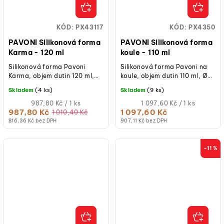
KÓD:
PX43117
KÓD:
PX4350
PAVONI Silikonová forma
PAVONI Silikonová forma
Karma - 120 ml
koule - 110 ml
Silikonová forma Pavoni
Silikonová forma Pavoni na
Karma, objem dutin 120 ml,
koule, objem dutin 110 ml, Ø
počet dutin 12, rozměry
60 mm, počet dutin 20,
Skladem
(4 ks)
Skladem
(9 ks)
formy 400 × 300 mm,
rozměry formy 300 × 400
platinový silikon,...
Měrná
mm,...
Měrná
987,80 Kč / 1 ks
1 097,60 Kč / 1 ks
cena:
cena:
987,80 Kč
1 097,60 Kč
1 010,40 Kč
816,36 Kč bez DPH
907,11 Kč bez DPH
–11 %