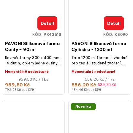
Detail
Detail
KÓD:
PX4351S
KÓD:
KE090
PAVONI Silikonová forma
PAVONI Silikonová forma
Confy – 90 ml
Cylindra - 1200 ml
Rozměr formy 300 × 400 mm,
Tato 1200 ml forma je vhodná
14 dutin, objem jedné dutiny
pro teplé i studené tvoření.
90 ml, rozměr dutiny 128 × 30
Pečení jako Umění s velkým U.
Momentálně nedostupné
Momentálně nedostupné
× 28 mm, profesionální...
Jde o uměleckou spolupráci...
Měrná
Měrná
959,50 Kč / 1 ks
586,20 Kč / 1 ks
cena:
cena:
959,50 Kč
586,20 Kč
689,70 Kč
792,98 Kč bez DPH
484,46 Kč bez DPH
Novinka