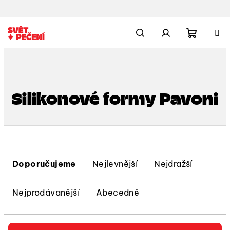
Přejít
na
obsah
Nákupn
Hledat
Přihlášení
košík
Silikonové formy Pavoni
Ř
a
Doporučujeme
Nejlevnější
Nejdražší
z
e
Nejprodávanější
Abecedně
n
í