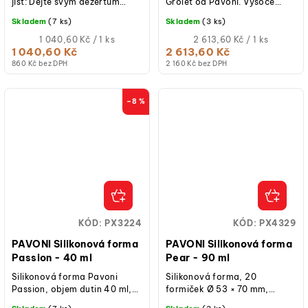
jíst: Dejte svým dezertům
Grolet od Pavoni. Vysoce
šálek stylu! Tato
kvalitní silikonová forma pro
Skladem
(7 ks)
Skladem
(3 ks)
PAVONI silikonová forma na
výrobu 3D lískových oříšků po
kávu...
Měrná
8 kusech....
Měrná
1 040,60 Kč / 1 ks
2 613,60 Kč / 1 ks
cena:
cena:
1 040,60 Kč
2 613,60 Kč
860 Kč bez DPH
2 160 Kč bez DPH
–8 %
KÓD:
PX3224
KÓD:
PX4329
PAVONI Silikonová forma
PAVONI Silikonová forma
Passion - 40 ml
Pear - 90 ml
Silikonová forma Pavoni
Silikonová forma, 20
Passion, objem dutin 40 ml,
formiček Ø 53 × 70 mm,
počet dutin 11, rozměry formy
objem 90 ml, rozměr formy