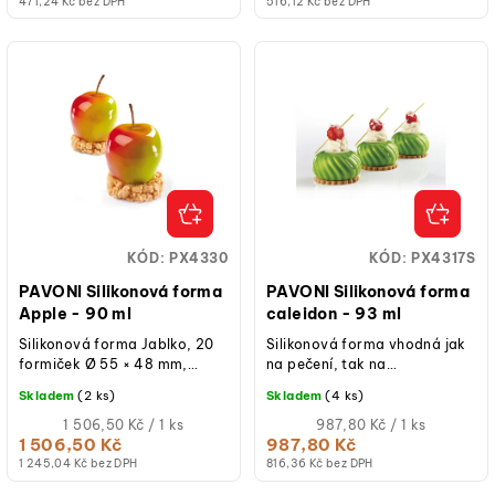
471,24 Kč bez DPH
516,12 Kč bez DPH
KÓD:
PX4330
KÓD:
PX4317S
PAVONI Silikonová forma
PAVONI Silikonová forma
Apple - 90 ml
caleidon - 93 ml
Silikonová forma Jablko, 20
Silikonová forma vhodná jak
formiček Ø 55 × 48 mm,
na pečení, tak na
objem 90 ml, plocha formy
studené/mražené dezerty.
Skladem
(2 ks)
Skladem
(4 ks)
400 × 300 mm, platinový
silikon,...
Měrná
Měrná
1 506,50 Kč / 1 ks
987,80 Kč / 1 ks
cena:
cena:
1 506,50 Kč
987,80 Kč
1 245,04 Kč bez DPH
816,36 Kč bez DPH