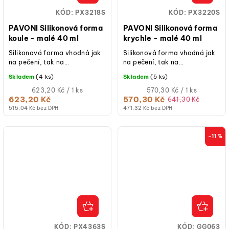
KÓD:
PX3218S
KÓD:
PX3220S
PAVONI Silikonová forma
PAVONI Silikonová forma
koule - malé 40 ml
krychle - malé 40 ml
Silikonová forma vhodná jak
Silikonová forma vhodná jak
na pečení, tak na
na pečení, tak na
studené/mražené dezerty.
studené/mražené dezerty.
Skladem
(4 ks)
Skladem
(5 ks)
Měrná
Měrná
623,20 Kč / 1 ks
570,30 Kč / 1 ks
cena:
cena:
623,20 Kč
570,30 Kč
641,30 Kč
515,04 Kč bez DPH
471,32 Kč bez DPH
–11 %
KÓD:
PX4363S
KÓD:
GG063