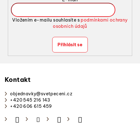
k
y
v
Vložením e-mailu souhlasíte s
podmínkami ochrany
ý
osobních údajů
p
i
Přihlásit se
s
u
Z
á
p
Kontakt
a
objednavky
@
svetpeceni.cz
t
+420 545 216 143
í
+420 606 615 459