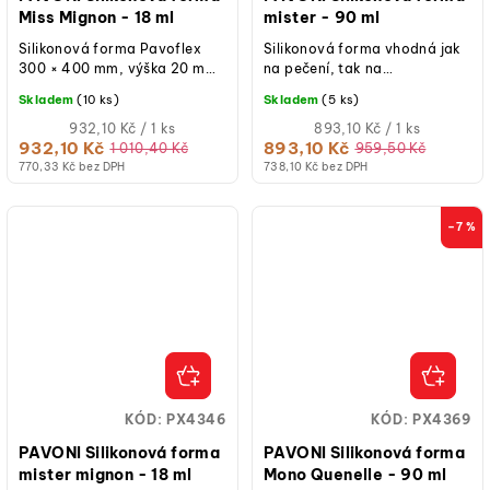
Miss Mignon - 18 ml
mister - 90 ml
Silikonová forma Pavoflex
Silikonová forma vhodná jak
300 × 400 mm, výška 20 mm,
na pečení, tak na
rozměry dutin 46 × 28 mm,
studené/mražené dezerty.
Skladem
(10 ks)
Skladem
(5 ks)
objem 18 ml, počet dutin 32,
teplotní...
Měrná
Měrná
932,10 Kč / 1 ks
893,10 Kč / 1 ks
cena:
cena:
932,10 Kč
893,10 Kč
1 010,40 Kč
959,50 Kč
770,33 Kč bez DPH
738,10 Kč bez DPH
–7 %
KÓD:
PX4346
KÓD:
PX4369
PAVONI Silikonová forma
PAVONI Silikonová forma
mister mignon - 18 ml
Mono Quenelle - 90 ml