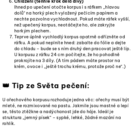
Chlazení (tenhle krok dělá divy)
Ihned po upečení otočte korpus i s ráfkem „hlavou
dolů“ na horký plech vyložený pečicím papírem a
nechte pozvolna vychladnout. Pokud máte ráfek vyšší,
než upečený korpus, neotáčejte ho, ale zakryjte
horkým plechem.
Teprve úplně vychladlý korpus opatrně odřízněte od
ráfku. A pokud neplníte hned: zabalte do fólie a dejte
do chladu – bude se s ním druhý den pracovat ještě líp.
U korpusu z ráfku 24 cm počítejte, že ho pohodlně
prokrojíte na 3 díly. (A tím pádem máte prostor na
krém, ovoce i „ještě trochu krému, protože proč ne“.)
👑 Tip ze Světa pečení:
U ořechového korpusu rozhoduje jedna věc: ořechy musí být
mleté, ne rozmixované na pastu. Jakmile jsou mastné a lepí
se, těsto ztěžkne a nadýchanost jde do háje. Ideál je
struktura „jemný písek“ – sypké, lehké, žádné mazání na
rohlík.