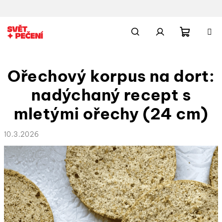
Přejít
na
obsah
Nákupn
Hledat
Přihlášení
Ořechový korpus na dort:
košík
nadýchaný recept s
mletými ořechy (24 cm)
10.3.2026