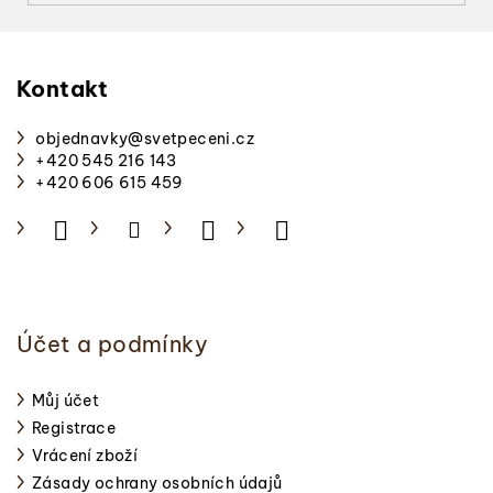
Z
á
p
Kontakt
a
objednavky
@
svetpeceni.cz
t
+420 545 216 143
í
+420 606 615 459
Účet a podmínky
Můj účet
Registrace
Vrácení zboží
Zásady ochrany osobních údajů