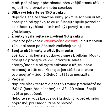
stačí pečicí papír přetáhnout přes vnější stranu ráfku a
zajistit ho provázkem nebo sponkou.
Bílky vyšlehejte se 150 g cukru
Nejdřív šlehejte samotné bílky, jakmile začnou držet,
postupně přisypávejte cukr. Šlehejte spíše pozvolna
na střední rychlost – sníh má být pevný, ale ne
přešlehaný.
Žloutky vyšlehejte se zbylými 30 g cukru
Přidejte pár kapek
vanilkového extraktu
a citronovou
kůru, nakonec po částech zašlehejte olej.
Spojte obě hmoty a přidejte mouku
Stěrkou vmíchejte žloutkovou směs k bílkům. Mouku
prosijte a přidejte ve 2–3 dávkách. Mleté
ořechy/mandle přisypte nakonec a už jen lehce
zapracujte stěrkou. Míchejte jen stěrkou a lehce
„obracejte“ – žádný šlehač, ať těsto nesrazíte.
Pečení
Naplňte ráfek těstem a pečte v troubě předehřáté na
180 °C (horní/dolní ohřev) asi 35–40 minut. Špejlí
ověřte propečení.
Nebojte se, když korpus udělá drobný kopeček nebo
popraská, při chladnutí se to srovná.