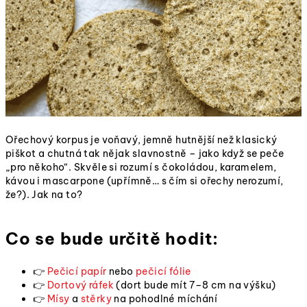
Ořechový korpus je voňavý, jemně hutnější než klasický
piškot a chutná tak nějak slavnostně – jako když se peče
„pro někoho“. Skvěle si rozumí s čokoládou, karamelem,
kávou i mascarpone (upřímně… s čím si ořechy nerozumí,
že?). Jak na to?
Co se bude určitě hodit:
👉
Pečicí papír
nebo
pečicí fólie
👉
Dortový ráfek
(dort bude mít 7–8 cm na výšku)
👉
Mísy
a
stěrky
na pohodlné míchání