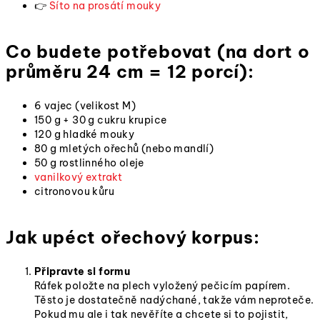
👉
Síto na prosátí mouky
Co budete potřebovat (na dort o
průměru 24 cm = 12 porcí):
6 vajec (velikost M)
150 g + 30 g cukru krupice
120 g hladké mouky
80 g mletých ořechů (nebo mandlí)
50 g rostlinného oleje
vanilkový extrakt
citronovou kůru
Jak upéct ořechový korpus:
Připravte si formu
Ráfek položte na plech vyložený pečicím papírem.
Těsto je dostatečně nadýchané, takže vám neproteče.
Pokud mu ale i tak nevěříte a chcete si to pojistit,