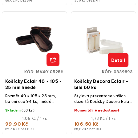
88,02 Kč bez DPH
350 Kč bez DPH
Detail
KÓD:
MV4010525H
KÓD:
0339893
Košíčky Eclair 40 × 105 ×
Košíčky Decora Eclair -
25 mm hnědé
bílé 60 ks
Rozměr 40 × 105 × 25 mm,
Stylová prezentace vašich
balení cca 94 ks, hnědá
dezertů Košíčky Decora Eclair
barva, oválný tvar, materiál
v elegantní bílé barvě jsou
Skladem
(33 ks)
Momentálně nedostupné
nepřilnavý papír, ideální...
perfektní volbou pro pečení
Měrná
a...
Měrná
1,06 Kč / 1 ks
1,78 Kč / 1 ks
cena:
cena:
99,90 Kč
106,50 Kč
82,56 Kč bez DPH
88,02 Kč bez DPH