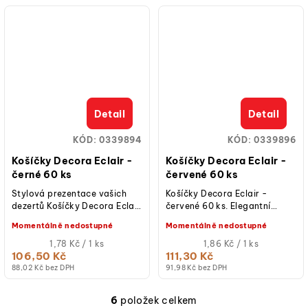
Detail
Detail
KÓD:
0339894
KÓD:
0339896
Košíčky Decora Eclair -
Košíčky Decora Eclair -
černé 60 ks
červené 60 ks
Stylová prezentace vašich
Košíčky Decora Eclair -
dezertů Košíčky Decora Eclair
červené 60 ks. Elegantní
v elegantní černé barvě jsou
košíčky na pečení z pečícího
Momentálně nedostupné
Momentálně nedostupné
perfektní volbou pro pečení
papíru odolného do 220 °C.
a...
Měrná
Ideální pro...
Měrná
1,78 Kč / 1 ks
1,86 Kč / 1 ks
cena:
cena:
106,50 Kč
111,30 Kč
88,02 Kč bez DPH
91,98 Kč bez DPH
6
položek celkem
O