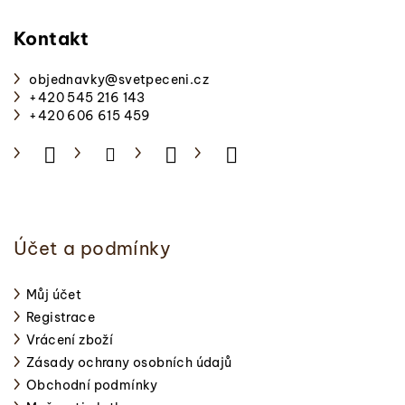
á
p
Kontakt
a
objednavky
@
svetpeceni.cz
t
+420 545 216 143
í
+420 606 615 459
Účet a podmínky
Můj účet
Registrace
Vrácení zboží
Zásady ochrany osobních údajů
Obchodní podmínky