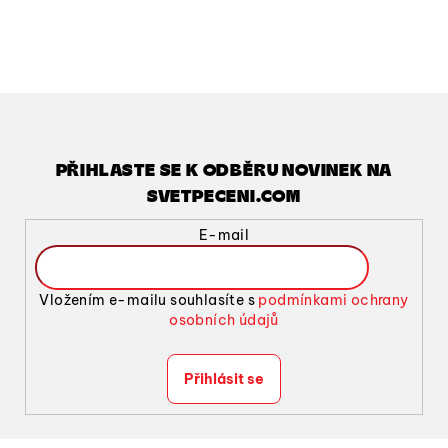
v
l
á
d
a
c
í
PŘIHLASTE SE K ODBĚRU NOVINEK NA
p
SVETPECENI.COM
r
v
E-mail
k
y
v
Vložením e-mailu souhlasíte s
podmínkami ochrany
ý
osobních údajů
p
i
Přihlásit se
s
u
Z