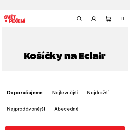
Přejít
na
obsah
Nákupn
Hledat
Přihlášení
košík
Košíčky na Eclair
Ř
a
Doporučujeme
Nejlevnější
Nejdražší
z
e
Nejprodávanější
Abecedně
n
í