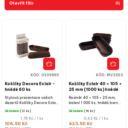
p
Otevřít filtr
r
V
o
ý
d
p
u
i
k
s
t
p
ů
r
o
KÓD:
0339895
KÓD:
MV3553
d
Košíčky Decora Eclair -
Košíčky Eclair 40 × 105 ×
u
hnědé 60 ks
25 mm (1000 ks) hnědé
k
Stylová prezentace vašich
Rozměr 40 × 105 × 25 mm,
dezertů Košíčky Decora Eclair
balení 1 000 ks, hnědá barva,
t
v elegantní hnědé barvě jsou
oválný tvar, materiál
Skladem
(12 ks)
Skladem
(16 ks)
ů
perfektní volbou pro pečení
nepřilnavý papír, ideální...
a...
Měrná
Měrná
1,78 Kč / 1 ks
0,42 Kč / 1 ks
cena:
cena:
106,50 Kč
423,50 Kč