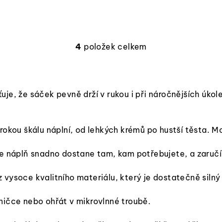
4
položek celkem
O
v
l
á
ťuje, že sáček pevně drží v rukou i při náročnějších úko
d
a
rokou škálu náplní, od lehkých krémů po hustší těsta. Mo
c
í
 se náplň snadno dostane tam, kam potřebujete, a zaruč
p
r
vysoce kvalitního materiálu, který je dostatečně silný a
v
ničce nebo ohřát v mikrovlnné troubě.
k
y