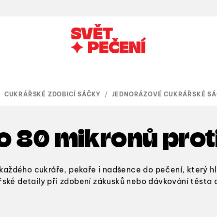
/
CUKRÁŘSKÉ ZDOBICÍ SÁČKY
/
JEDNORÁZOVÉ CUKRÁŘSKÉ S
to 80 mikronů prot
každého cukráře, pekaře i nadšence do pečení, který h
rářské detaily při zdobení zákusků nebo dávkování těsta