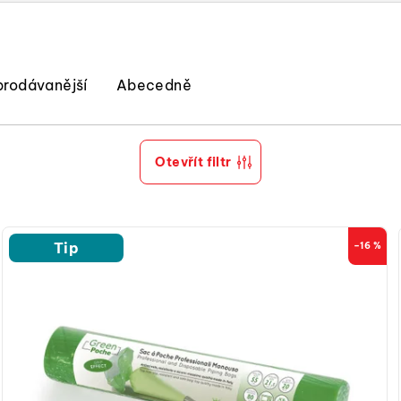
prodávanější
Abecedně
Otevřít filtr
Tip
–16 %