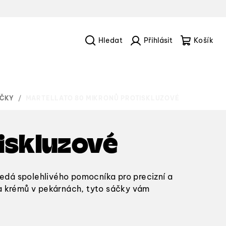
Hledat
Přihlášení
Náku
košík
ÁČKY
/
MARTELLATO 80 MIKRONŮ PROTISKLUZOVÉ
iskluzové
ledá spolehlivého pomocníka pro precizní a
 a krémů v pekárnách, tyto sáčky vám