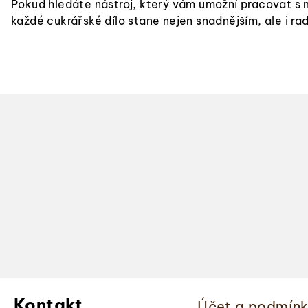
Pokud hledáte nástroj, který vám umožní pracovat s m
každé cukrářské dílo stane nejen snadnějším, ale i ra
Z
á
Kontakt
Účet a podmín