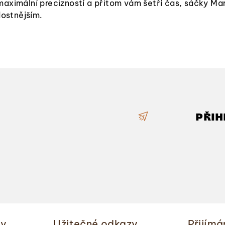
aximální precizností a přitom vám šetří čas, sáčky Mart
v
dostnějším.
ý
p
i
s
u
PŘIH
ky
Užitečné odkazy
Přijímá