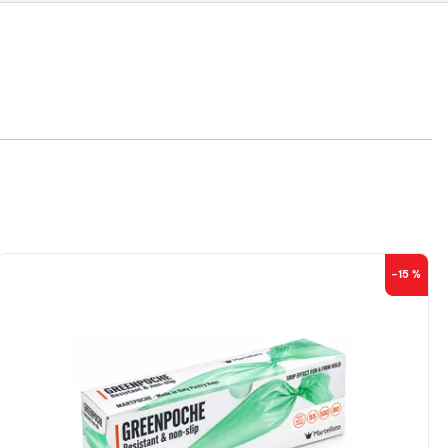
–15 %