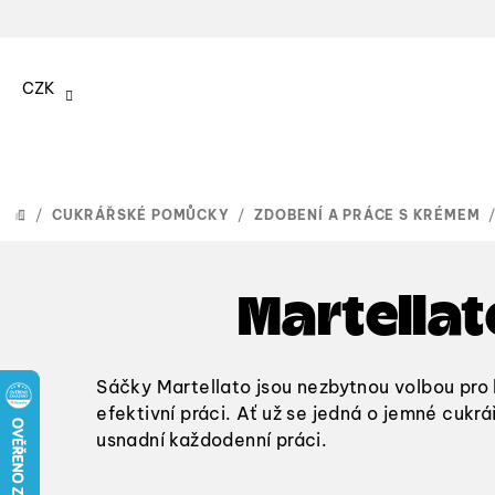
Přejít
na
CZK
obsah
/
CUKRÁŘSKÉ POMŮCKY
/
ZDOBENÍ A PRÁCE S KRÉMEM
DOMŮ
Martella
Sáčky Martellato jsou nezbytnou volbou pro 
efektivní práci. Ať už se jedná o jemné cuk
usnadní každodenní práci.