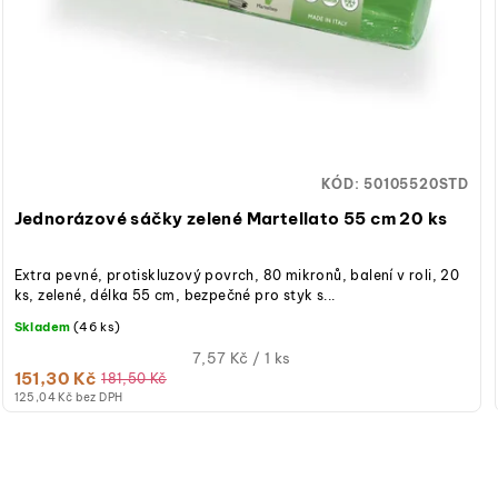
KÓD:
50105520STD
Jednorázové sáčky zelené Martellato 55 cm 20 ks
Extra pevné, protiskluzový povrch, 80 mikronů, balení v roli, 20
ks, zelené, délka 55 cm, bezpečné pro styk s...
Skladem
(46 ks)
Měrná
7,57 Kč / 1 ks
151,30 Kč
cena:
181,50 Kč
125,04 Kč bez DPH