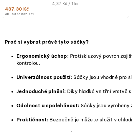
Měrná
4,37 Kč / 1 ks
437,30 Kč
cena:
361,40 Kč bez DPH
Proč si vybrat právě tyto sáčky?
Ergonomický úchop:
Protiskluzový povrch zajiš
kontrolou.
Univerzálnost použití:
Sáčky jsou vhodné pro ši
Jednoduché plnění:
Díky hladké vnitřní vrstvě
Odolnost a spolehlivost:
Sáčky jsou vyrobeny z 
Praktičnost:
Bezpečně je můžete uložit v chlad