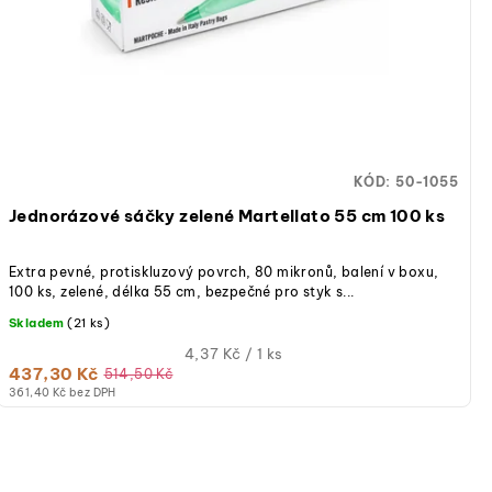
KÓD:
50-1055
Jednorázové sáčky zelené Martellato 55 cm 100 ks
Extra pevné, protiskluzový povrch, 80 mikronů, balení v boxu,
100 ks, zelené, délka 55 cm, bezpečné pro styk s...
Skladem
(21 ks)
Měrná
4,37 Kč / 1 ks
437,30 Kč
cena:
514,50 Kč
361,40 Kč bez DPH