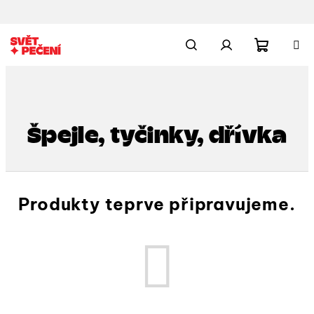
Přejít
na
obsah
Nákupn
Hledat
Přihlášení
košík
Špejle, tyčinky, dřívka
Produkty teprve připravujeme.