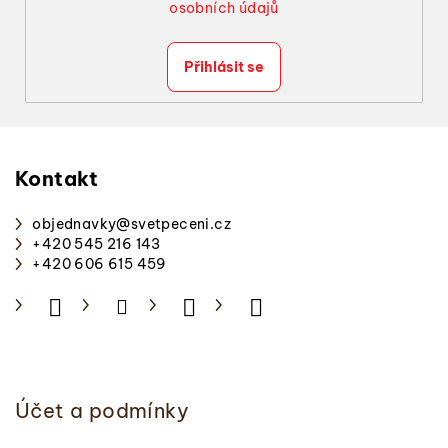
osobních údajů
Přihlásit se
Z
á
p
Kontakt
a
objednavky
@
svetpeceni.cz
t
+420 545 216 143
í
+420 606 615 459
Účet a podmínky