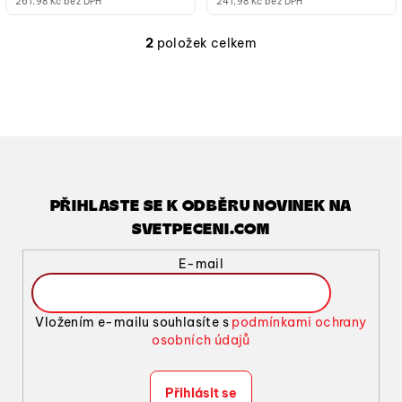
261,98 Kč bez DPH
241,98 Kč bez DPH
2
položek celkem
O
v
l
á
d
a
c
í
PŘIHLASTE SE K ODBĚRU NOVINEK NA
p
SVETPECENI.COM
r
v
E-mail
k
y
v
Vložením e-mailu souhlasíte s
podmínkami ochrany
ý
osobních údajů
p
i
Přihlásit se