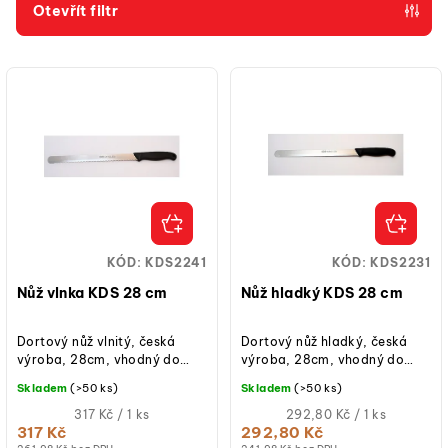
p
Otevřít filtr
r
V
o
ý
d
p
u
i
k
s
t
p
ů
r
o
KÓD:
KDS2241
KÓD:
KDS2231
d
Nůž vlnka KDS 28 cm
Nůž hladký KDS 28 cm
u
k
Dortový nůž vlnitý, česká
Dortový nůž hladký, česká
výroba, 28cm, vhodný do
výroba, 28cm, vhodný do
t
pekařského a cukrářského
pekařského a cukrářského
Skladem
(>50 ks)
Skladem
(>50 ks)
ů
provozu.
provozu.
Měrná
Měrná
317 Kč / 1 ks
292,80 Kč / 1 ks
cena:
cena:
317 Kč
292,80 Kč