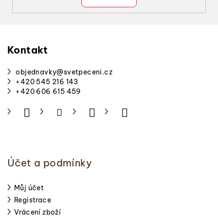
s
u
Z
á
p
Kontakt
a
objednavky
@
svetpeceni.cz
t
+420 545 216 143
í
+420 606 615 459
Účet a podmínky
Můj účet
Registrace
Vrácení zboží