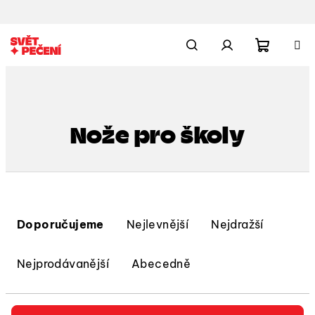
Přejít
na
obsah
Nákupn
Hledat
Přihlášení
košík
Nože pro školy
Ř
a
Doporučujeme
Nejlevnější
Nejdražší
z
e
Nejprodávanější
Abecedně
n
í