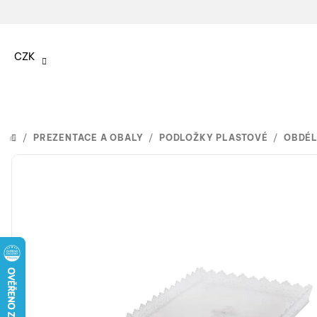
Přejít
na
CZK
obsah
/
PREZENTACE A OBALY
/
PODLOŽKY PLASTOVÉ
/
OBDÉL
DOMŮ