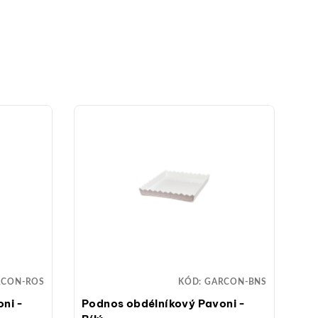
RCON-ROS
KÓD:
GARCON-BNS
ni -
Podnos obdélníkový Pavoni -
Tá