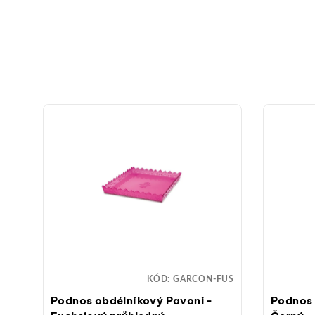
044
KÓD:
GARCON-FUS
0
Podnos obdélníkový Pavoni -
Podnos 