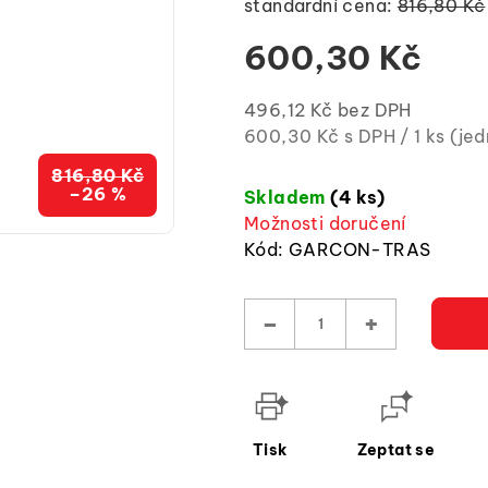
standardní cena:
816,80 Kč
z
5
600,30 Kč
hvězdiček.
496,12 Kč bez DPH
Měrná
600,30 Kč s DPH / 1 ks (je
cena:
816,80 Kč
(jednotková
–26 %
Skladem
(4 ks)
cena)
Možnosti doručení
Kód:
GARCON-TRAS
−
+
Tisk
Zeptat se