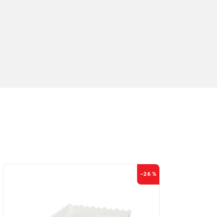
–26 %