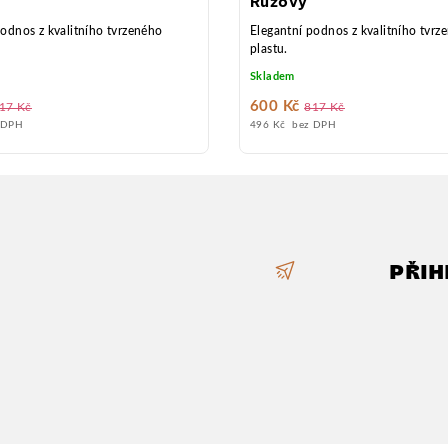
Růžový
podnos z kvalitního tvrzeného
Elegantní podnos z kvalitního tvrz
plastu.
Skladem
600 Kč
17 Kč
817 Kč
 DPH
496 Kč bez DPH
PŘIH