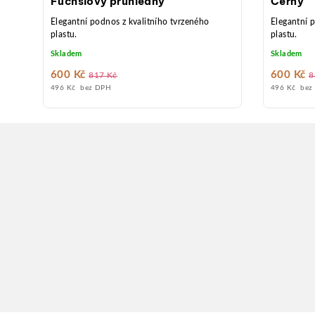
Fuchsiový průhledný
Černý
ocha
Elegantní podnos z kvalitního tvrzeného
Elegantní 
st
plastu.
plastu.
Skladem
Skladem
600 Kč
600 Kč
817 Kč
8
496 Kč bez DPH
496 Kč bez
Z