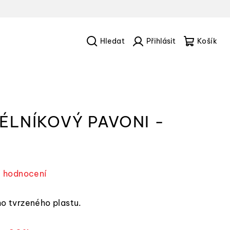
Hledat
Přihlášení
Náku
košík
Ý
LNÍKOVÝ PAVONI -
i hodnocení
ho tvrzeného plastu.