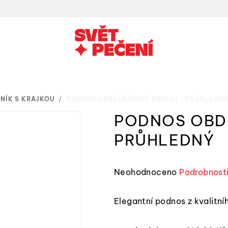
NÍK S KRAJKOU
/
PODNOS OBDÉLNÍKOVÝ PAVONI - PRŮHLEDN
PODNOS OBDÉ
PRŮHLEDNÝ
Průměrné
Neohodnoceno
Podrobnost
hodnocení
produktu
Elegantní podnos z kvalitní
je
0,0