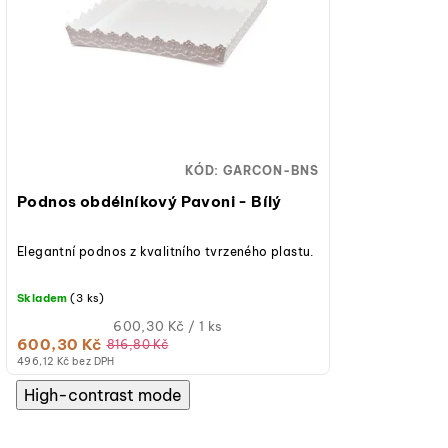
KÓD:
GARCON-BNS
Podnos obdélníkový Pavoni - Bílý
Elegantní podnos z kvalitního tvrzeného plastu.
Skladem
(3 ks)
Měrná
600,30 Kč / 1 ks
600,30 Kč
cena:
816,80 Kč
(jednotková
496,12 Kč bez DPH
cena)
High-contrast mode