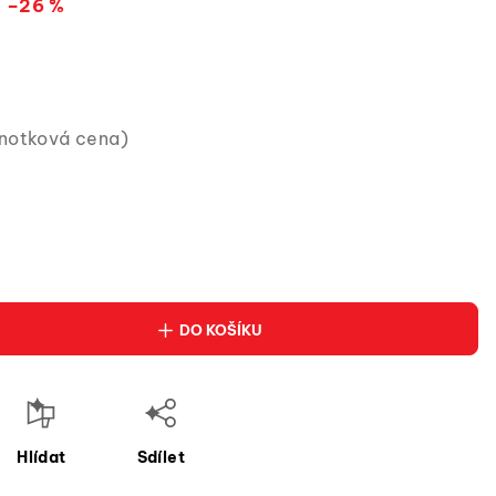
–26 %
dnotková cena)
DO KOŠÍKU
Hlídat
Sdílet