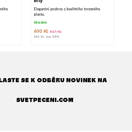
Bílý
eného
Elegantní podnos z kvalitního tvrzeného
Ide
plastu.
sla
pod
Skladem
Skl
rol
pře
600 Kč
22
817 Kč
pla
496 Kč bez DPH
18 
kva
bíl
uži
LASTE SE K ODBĚRU NOVINEK NA
SVETPECENI.COM