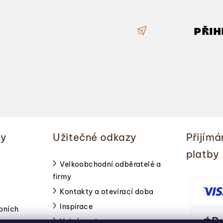
a
c
PŘIH
í
p
r
v
k
y
v
ý
ky
Užitečné odkazy
Přijímá
p
platby
i
Velkoobchodní odběratelé a
s
firmy
u
Kontakty a otevírací doba
Inspirace
bních
Volné pozice