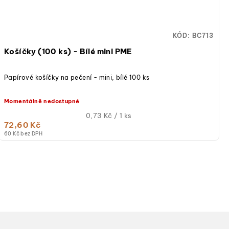
KÓD:
BC713
Košíčky (100 ks) - Bílé mini PME
Papírové košíčky na pečení - mini, bílé 100 ks
Momentálně nedostupné
Měrná
0,73 Kč / 1 ks
72,60 Kč
cena:
60 Kč bez DPH