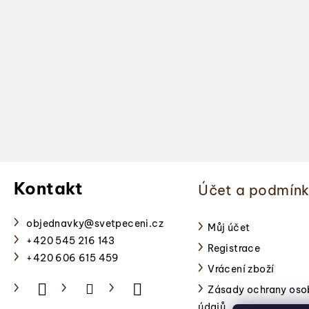
Z
á
Kontakt
Účet a podmín
p
a
objednavky
@
svetpeceni.cz
Můj účet
+420 545 216 143
Registrace
t
+420 606 615 459
Vrácení zboží
í
Zásady ochrany oso
údajů