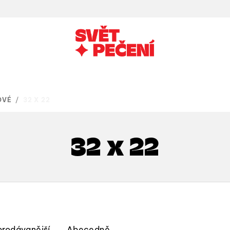
OVÉ
/
32 X 22
32 x 22
prodávanější
Abecedně