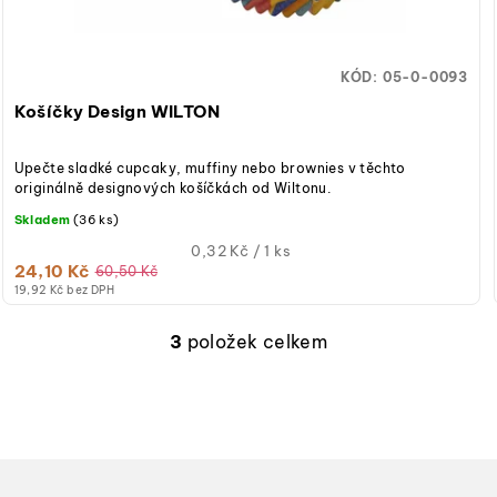
KÓD:
05-0-0093
Košíčky Design WILTON
Upečte sladké cupcaky, muffiny nebo brownies v těchto
originálně designových košíčkách od Wiltonu.
Skladem
(36 ks)
Měrná
0,32 Kč / 1 ks
24,10 Kč
cena:
60,50 Kč
19,92 Kč bez DPH
3
položek celkem
O
v
l
á
d