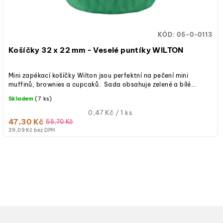
d
ů
u
KÓD:
05-0-0113
k
Košíčky 32 x 22 mm - Veselé puntíky WILTON
t
Mini zapékací košíčky Wilton jsou perfektní na pečení mini
ů
muffinů, brownies a cupcaků. Sada obsahuje zelené a bílé...
Skladem
(7 ks)
Měrná
0,47 Kč / 1 ks
47,30 Kč
cena:
55,70 Kč
39,09 Kč bez DPH