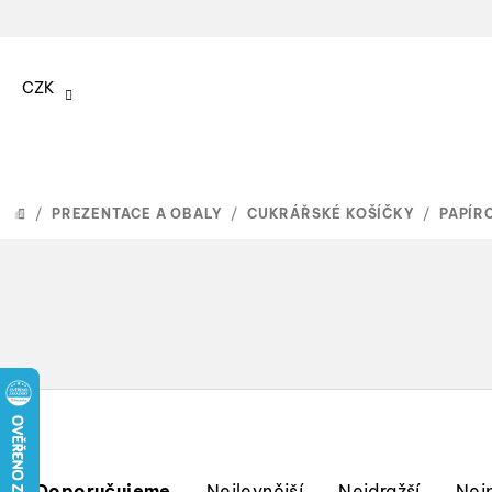
Přejít
na
CZK
obsah
/
PREZENTACE A OBALY
/
CUKRÁŘSKÉ KOŠÍČKY
/
PAPÍR
DOMŮ
Ř
Doporučujeme
Nejlevnější
Nejdražší
Nej