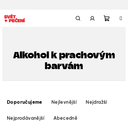
Přejít
na
obsah
Nákupn
Hledat
Přihlášení
košík
Alkohol k prachovým
barvám
Ř
a
Doporučujeme
Nejlevnější
Nejdražší
z
e
Nejprodávanější
Abecedně
n