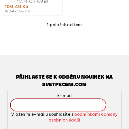
ale...
Měrná
717,14 Kč / 100 ml
cena:
100,40 Kč
89,64 Kč bez DPH
1
položek celkem
O
v
l
á
d
a
c
í
PŘIHLASTE SE K ODBĚRU NOVINEK NA
p
SVETPECENI.COM
r
v
E-mail
k
y
v
Vložením e-mailu souhlasíte s
podmínkami ochrany
ý
osobních údajů
p