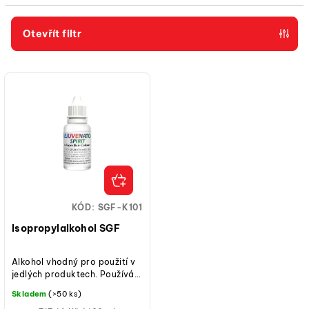
í
p
Otevřít filtr
r
V
o
ý
d
p
u
i
k
s
t
p
ů
r
o
KÓD:
SGF-K101
d
Isopropylalkohol SGF
u
k
Alkohol vhodný pro použití v
jedlých produktech. Používá
t
se k malování barevným nebo
Skladem
(>50 ks)
ů
třpytivým prachem na dorty,