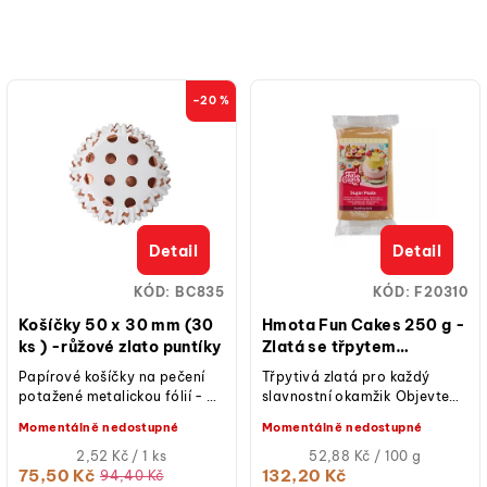
–20 %
Detail
Detail
KÓD:
BC835
KÓD:
F20310
Košíčky 50 x 30 mm (30
Hmota Fun Cakes 250 g -
ks ) -růžové zlato puntíky
Zlatá se třpytem
(sparkling gold)
Papírové košíčky na pečení
Třpytivá zlatá pro každý
potažené metalickou fólií - 30
slavnostní okamžik Objevte
ks
FunCakes Zlatou se třpytem,
Momentálně nedostupné
Momentálně nedostupné
jednu z hlavních barev roku
Měrná
2025,...
Měrná
2,52 Kč / 1 ks
52,88 Kč / 100 g
cena:
cena:
75,50 Kč
132,20 Kč
94,40 Kč