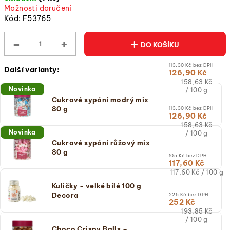
Možnosti doručení
cena)
Kód:
F53765
−
+
DO KOŠÍKU
113,30 Kč bez DPH
Další varianty:
126,90 Kč
Měrná
158,63 Kč
Novinka
cena:
/ 100 g
(jednotková
Cukrové sypání modrý mix
cena)
80 g
113,30 Kč bez DPH
126,90 Kč
Měrná
158,63 Kč
Novinka
cena:
/ 100 g
(jednotková
Cukrové sypání růžový mix
cena)
80 g
105 Kč bez DPH
117,60 Kč
Měrná
117,60 Kč / 100 g
cena:
Kuličky - velké bílé 100 g
(jednotková
Decora
225 Kč bez DPH
cena)
252 Kč
Měrná
193,85 Kč
cena:
/ 100 g
(jednotková
Choco Crispy Balls –