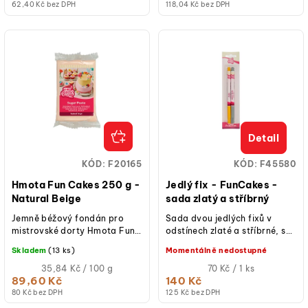
(jednotková
(jednotková
62,40 Kč bez DPH
118,04 Kč bez DPH
cena)
cena)
Detail
KÓD:
F20165
KÓD:
F45580
Hmota Fun Cakes 250 g -
Jedlý fix - FunCakes -
Natural Beige
sada zlatý a stříbrný
Jemně béžový fondán pro
Sada dvou jedlých fixů v
mistrovské dorty Hmota Fun
odstínech zlaté a stříbrné, s
Cakes je ideální volbou pro
tenkým hrotem pro zdobení
Skladem
(13 ks)
Momentálně nedostupné
všechny cukráře a pekaře,
fondánu, marcipánu, sušené
kteří...
Měrná
královské...
Měrná
35,84 Kč / 100 g
70 Kč / 1 ks
cena:
cena:
89,60 Kč
140 Kč
(jednotková
(jednotková
80 Kč bez DPH
125 Kč bez DPH
cena)
cena)