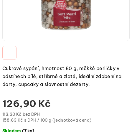
Cukrové sypání, hmotnost 80 g, měkké perličky v
odstínech bílé, stříbrné a zlaté, ideální zdobení na
dorty, cupcaky a slavnostní dezerty.
126,90 Kč
113,30 Kč bez DPH
Měrná
158,63 Kč s DPH / 100 g (jednotková cena)
cena:
Skladem
(7 ks)
(jednotková