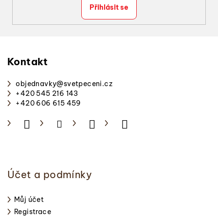
Přihlásit se
Z
á
p
Kontakt
a
objednavky
@
svetpeceni.cz
t
+420 545 216 143
í
+420 606 615 459
Účet a podmínky
Můj účet
Registrace