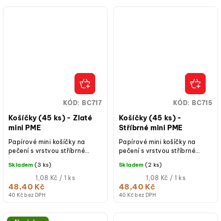
KÓD:
BC717
KÓD:
BC715
Košíčky (45 ks) - Zlaté
Košíčky (45 ks) -
mini PME
Stříbrné mini PME
Papírové mini košíčky na
Papírové mini košíčky na
pečení s vrstvou stříbrné
pečení s vrstvou stříbrné
fólie. Vhodné použít v
fólie. Vhodné použít v
Skladem
(3 ks)
Skladem
(2 ks)
kombinaci s plechem na
kombinaci s plechem na
muffiny.
Měrná
Měrná
muffiny.
1,08 Kč / 1 ks
1,08 Kč / 1 ks
cena:
cena:
48,40 Kč
48,40 Kč
(jednotková
(jednotková
40 Kč bez DPH
40 Kč bez DPH
cena)
cena)