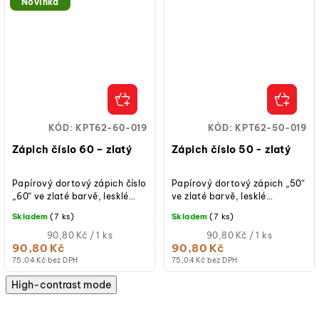
Novinka
KÓD:
KPT62-60-019
KÓD:
KPT62-50-019
Zápich číslo 60 – zlatý
Zápich číslo 50 - zlatý
Papírový dortový zápich číslo
Papírový dortový zápich „50“
„60“ ve zlaté barvě, lesklé
ve zlaté barvě, lesklé
provedení, výška cca 20,5
provedení, výška cca 20,5
Skladem
(7 ks)
Skladem
(7 ks)
cm.
cm.
Měrná
Měrná
90,80 Kč / 1 ks
90,80 Kč / 1 ks
cena:
cena:
90,80 Kč
90,80 Kč
(jednotková
(jednotková
75,04 Kč bez DPH
75,04 Kč bez DPH
cena)
cena)
High-contrast mode