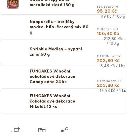
cena)
metalická zlatá 130 g
85 Kč bez DPH
95,20 Kč
Měrná
119 Kč / 100 g
cena:
Nonpareils – perličky
(jednotková
modro-bílo-červený mix 80
95 Kč bez DPH
cena)
g
106,40 Kč
Měrná
212,80 Kč
cena:
/ 100 g
(jednotková
Sprinkle Medley – sypání
cena)
zima 50 g
181,96 Kč bez DPH
203,80 Kč
Měrná
8,49 Kč / 1 ks
cena:
FUNCAKES Vánoční
(jednotková
čokoládové dekorace
cena)
Candy cane 24 ks
181,96 Kč bez DPH
203,80 Kč
Měrná
16,98 Kč / 1 ks
cena:
FUNCAKES Vánoční
(jednotková
čokoládové dekorace
cena)
Mikuláš 12 ks