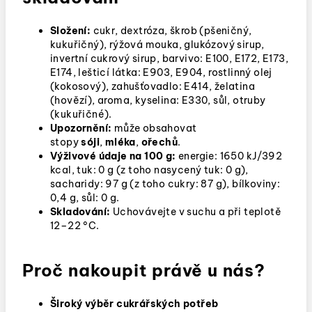
Složení:
cukr, dextróza, škrob (pšeničný
,
kukuřičný), rýžová mouka, glukózový sirup,
invertní cukrový sirup, barvivo: E100, E172, E173,
E174, lešticí látka: E903, E904, rostlinný olej
(kokosový), zahušťovadlo: E414, želatina
(hovězí), aroma, kyselina: E330, sůl, otruby
(kukuřičné).
Upozornění:
může obsahovat
stopy
sóji
,
mléka
,
ořechů
.
Výživové údaje na 100 g:
energie: 1650 kJ/392
kcal, tuk: 0 g (z toho nasycený tuk: 0 g),
sacharidy: 97 g (z toho cukry: 87 g), bílkoviny:
0,4 g, sůl: 0 g.
Skladování:
Uchovávejte v suchu a
při teplotě
12–22 °C
.
Proč nakoupit právě u nás?
Široký výběr cukrářských potřeb