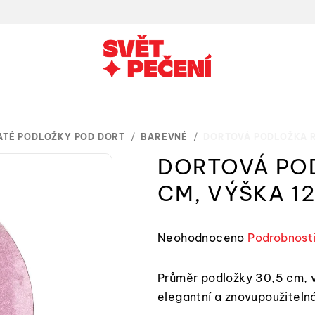
ATÉ PODLOŽKY POD DORT
/
BAREVNÉ
/
DORTOVÁ PODLOŽKA R
DORTOVÁ PO
CM, VÝŠKA 1
Průměrné
Neohodnoceno
Podrobnost
hodnocení
produktu
Průměr podložky 30,5 cm, v
je
elegantní a znovupoužiteln
0,0