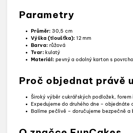
Parametry
Průměr:
30,5 cm
Výška (tloušťka):
12 mm
Barva:
růžová
Tvar:
kulatý
Materiál:
pevný a odolný karton s povrcho
Proč objednat právě 
Široký výběr cukrářských podložek, forem
Expedujeme do druhého dne – objednáte d
Balíme pečlivě – doručujeme bezpečně a 
O značce FunCakes