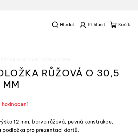
Hledat
Přihlášení
Náku
košík
ŮŽOVÁ O 30,5 CM, VÝŠKA 12 MM
DLOŽKA RŮŽOVÁ O 30,5
2 MM
i hodnocení
ýška 12 mm, barva růžová, pevná konstrukce,
á podložka pro prezentaci dortů.