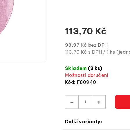
z
5
hvězdiček.
113,70 Kč
93,97 Kč bez DPH
Měrná
113,70 Kč s DPH / 1 ks (jed
cena:
(jednotková
Skladem
(3 ks)
cena)
Možnosti doručení
Kód:
F80940
−
+
Další varianty: