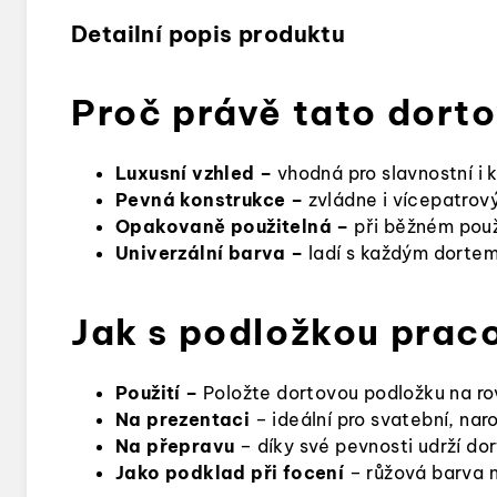
Detailní popis produktu
Proč právě tato dort
Luxusní vzhled –
vhodná pro slavnostní i 
Pevná konstrukce –
zvládne i vícepatrový
Opakovaně použitelná –
při běžném použí
Univerzální barva –
ladí s každým dortem 
Jak s podložkou prac
Použití –
Položte dortovou podložku na rov
Na prezentaci
– ideální pro svatební, nar
Na přepravu
– díky své pevnosti udrží dor
Jako podklad při focení
– růžová barva 