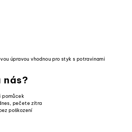
vou úpravou vhodnou pro styk s potravinami
u nás?
 i pomůcek
nes, pečete zítra
bez poškození