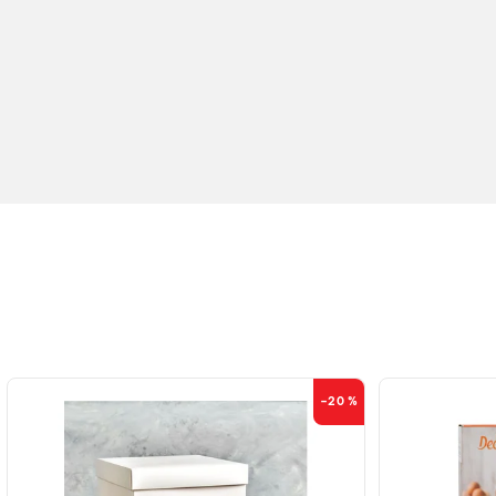
–20 %