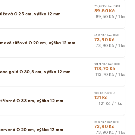
73,97 Kč bez DPH
89,50 Kč
růžová O 25 cm, výška 12 mm
Měrná
89,50 Kč / 1 ks
cena:
(jednotková
cena)
61,07 Kč bez DPH
73,90 Kč
tmavě růžová O 20 cm, výška 12 mm
Měrná
73,90 Kč / 1 ks
cena:
(jednotková
cena)
93,97 Kč bez DPH
113,70 Kč
ose gold O 30,5 cm, výška 12 mm
Měrná
113,70 Kč / 1 ks
cena:
(jednotková
cena)
100 Kč bez DPH
121 Kč
tříbrná O 33 cm, výška 12 mm
Měrná
121 Kč / 1 ks
cena:
(jednotková
cena)
61,07 Kč bez DPH
73,90 Kč
červená O 20 cm, výška 12 mm
Měrná
73,90 Kč / 1 ks