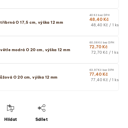
cena:
(jednotková
cena)
40 Kč bez DPH
48,40 Kč
tříbrná O 17,5 cm, výška 12 mm
Měrná
48,40 Kč / 1 ks
cena:
(jednotková
cena)
60,08 Kč bez DPH
72,70 Kč
větle modrá O 20 cm, výška 12 mm
Měrná
72,70 Kč / 1 ks
cena:
(jednotková
cena)
63,97 Kč bez DPH
77,40 Kč
růžová O 20 cm, výška 12 mm
Měrná
77,40 Kč / 1 ks
cena:
(jednotková
cena)
Hlídat
Sdílet