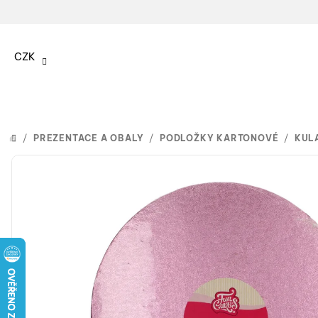
Přejít
na
CZK
obsah
/
PREZENTACE A OBALY
/
PODLOŽKY KARTONOVÉ
/
KUL
DOMŮ