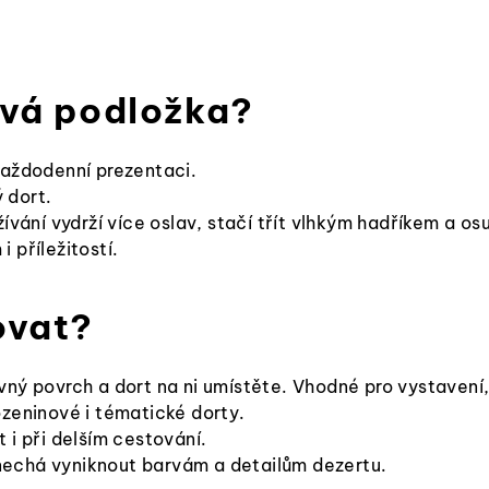
ová podložka?
každodenní prezentaci.
 dort.
vání vydrží více oslav, stačí třít vlhkým hadříkem a osu
i příležitostí.
ovat?
ný povrch a dort na ni umístěte. Vhodné pro vystavení, 
ozeninové i tématické dorty.
t i při delším cestování.
nechá vyniknout barvám a detailům dezertu.