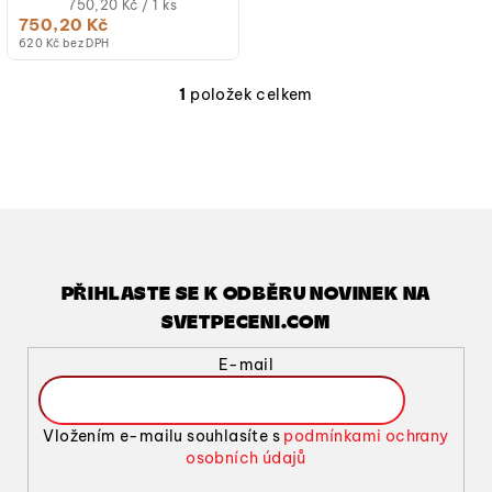
písmena a...
Měrná
750,20 Kč / 1 ks
cena:
750,20 Kč
620 Kč bez DPH
1
položek celkem
O
v
l
á
d
a
c
í
PŘIHLASTE SE K ODBĚRU NOVINEK NA
p
SVETPECENI.COM
r
v
E-mail
k
y
v
Vložením e-mailu souhlasíte s
podmínkami ochrany
ý
osobních údajů
p