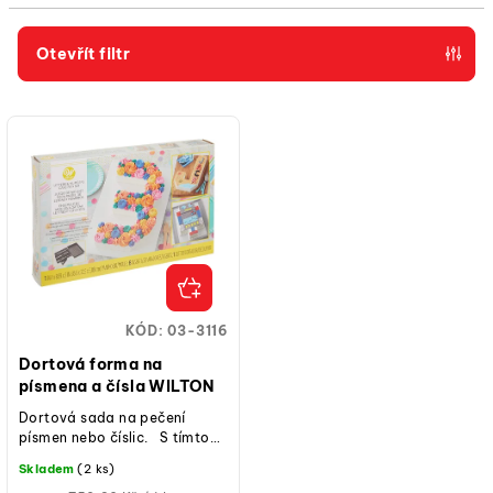
í
p
Otevřít filtr
r
V
o
ý
d
p
u
i
k
s
t
p
ů
r
o
KÓD:
03-3116
d
Dortová forma na
u
písmena a čísla WILTON
k
Dortová sada na pečení
písmen nebo číslic. S tímto
t
plechem můžete vytvořit
Skladem
(2 ks)
ů
všechna požadovaná