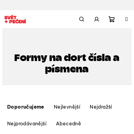
Přejít
na
obsah
Nákupn
Hledat
Přihlášení
košík
Formy na dort čísla a
písmena
Ř
a
Doporučujeme
Nejlevnější
Nejdražší
z
e
Nejprodávanější
Abecedně
n