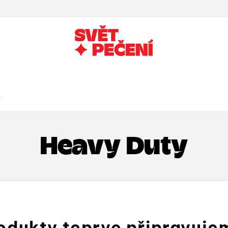
Y
Heavy Duty
odukty teprve připravuje