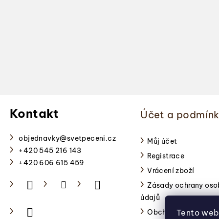
Z
á
Kontakt
Účet a podmín
p
a
objednavky
@
svetpeceni.cz
Můj účet
+420 545 216 143
Registrace
t
+420 606 615 459
Vrácení zboží
í
Zásady ochrany oso
údajů
Obchodní podmínky
Tento web 