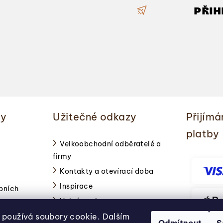
PŘIH
ky
Užitečné odkazy
Přijímá
platby
Velkoobchodní odběratelé a
firmy
Kontakty a otevírací doba
Inspirace
bních
Volné pozice
používá soubory cookie. Dalším