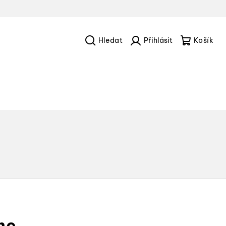
Hledat
Přihlášení
Náku
košík
me.