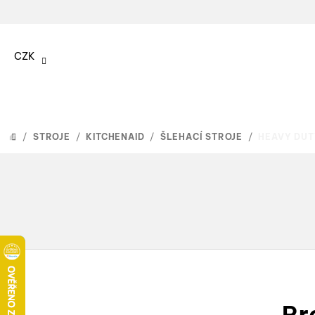
Přejít
na
CZK
obsah
/
STROJE
/
KITCHENAID
/
ŠLEHACÍ STROJE
/
HEAVY DUT
DOMŮ
Pr