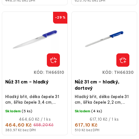
448,51 Kč bez DPH
625,70 Kč bez DPH
–29 %
KÓD:
TH66510
KÓD:
TH66330
Nůž 31 cm – hladký
Nůž 31 cm – hladký,
dortový
Hladký břit, délka čepele 31
Hladký břit, délka čepele 31
cm, šířka čepele 3,4 cm,
cm, šířka čepele 2,2 cm,
nerezová ocel, rukojeť
nerezová ocel, rukojeť
Skladem
(5 ks)
Skladem
(4 ks)
plastová 13,5 cm, modrá
plastová 13,5 cm, modrá
barva, vhodný do...
Měrná
barva, vhodný do...
Měrná
464,60 Kč / 1 ks
617,10 Kč / 1 ks
cena:
cena:
464,60 Kč
617,10 Kč
658,20 Kč
383,97 Kč bez DPH
510 Kč bez DPH