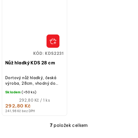
KÓD:
KDS2231
Nůž hladký KDS 28 cm
Dortový nůž hladký, česká
výroba, 28cm, vhodný do
pekařského a cukrářského
Skladem
(>50 ks)
provozu.
Měrná
292,80 Kč / 1 ks
cena:
292,80 Kč
241,98 Kč bez DPH
7
položek celkem
O
v