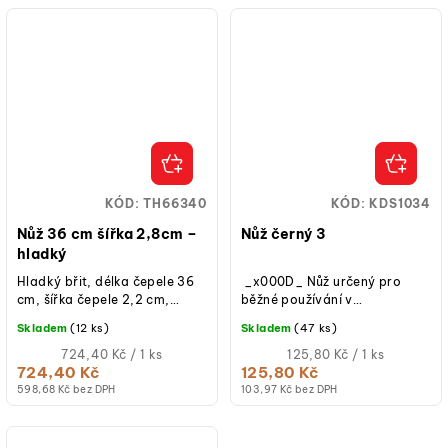
KÓD:
TH66340
KÓD:
KDS1034
Nůž 36 cm šířka 2,8cm –
Nůž černý 3
hladký
Hladký břit, délka čepele 36
_x000D_ Nůž určený pro
cm, šířka čepele 2,2 cm,
běžné používání v
nerezová ocel, rukojeť
domácnostech, ale i pro
Skladem
(12 ks)
Skladem
(47 ks)
ergonomická plastová 13,5
profesionální použití v
cm, modrá...
Měrná
pekařském a cukrářském...
Měrná
724,40 Kč / 1 ks
125,80 Kč / 1 ks
cena:
cena:
724,40 Kč
125,80 Kč
598,68 Kč bez DPH
103,97 Kč bez DPH