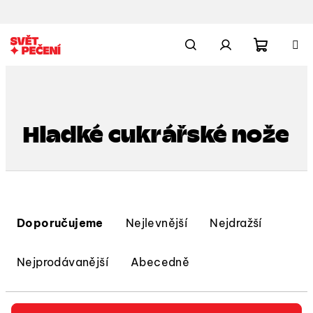
Přejít
na
obsah
Nákupn
Hledat
Přihlášení
košík
Hladké cukrářské nože
Ř
a
Doporučujeme
Nejlevnější
Nejdražší
z
e
Nejprodávanější
Abecedně
n
í