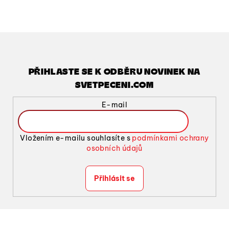
l
á
d
a
c
í
PŘIHLASTE SE K ODBĚRU NOVINEK NA
p
SVETPECENI.COM
r
v
E-mail
k
y
v
Vložením e-mailu souhlasíte s
podmínkami ochrany
ý
osobních údajů
p
i
Přihlásit se
s
u
Z
á