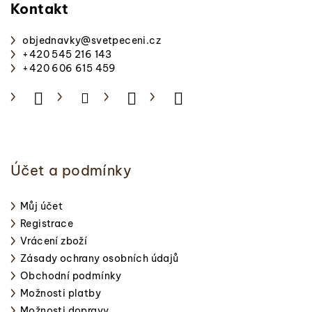
p
Kontakt
a
objednavky
@
svetpeceni.cz
t
+420 545 216 143
í
+420 606 615 459
Účet a podmínky
Můj účet
Registrace
Vrácení zboží
Zásady ochrany osobních údajů
Obchodní podmínky
Možnosti platby
Možnosti dopravy