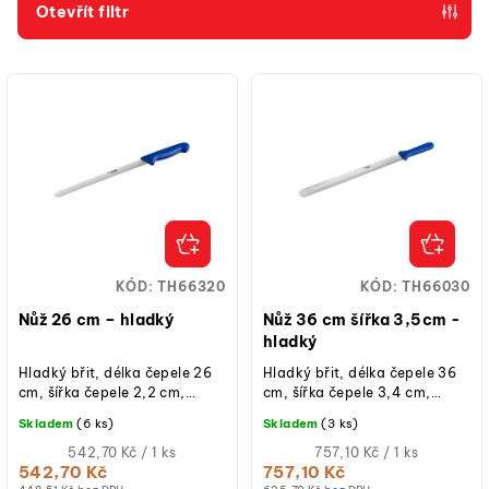
p
Otevřít filtr
r
V
o
ý
d
p
u
i
k
s
t
p
ů
r
o
KÓD:
TH66320
KÓD:
TH66030
d
Nůž 26 cm – hladký
Nůž 36 cm šířka 3,5cm -
u
hladký
k
Hladký břit, délka čepele 26
Hladký břit, délka čepele 36
cm, šířka čepele 2,2 cm,
cm, šířka čepele 3,4 cm,
t
nerezová ocel, rukojeť
nerezová ocel, rukojeť
Skladem
(6 ks)
Skladem
(3 ks)
ů
plastová 13,5 cm, modrá
plastová 13,5 cm, modrá
barva, vhodný...
Měrná
barva, vhodný do...
Měrná
542,70 Kč / 1 ks
757,10 Kč / 1 ks
cena:
cena:
542,70 Kč
757,10 Kč