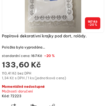
167 Kč
–20 %
Papírové dekorativní krajky pod dort, rolády.
Položka byla vyprodána…
standardní cena:
167 Kč
–20 %
133,60 Kč
110,41 Kč bez DPH
Měrná
1,34 Kč s DPH / 1 ks (jednotková cena)
cena:
Momentálně nedostupné
(jednotková
Možnosti doručení
cena)
Kód:
72223