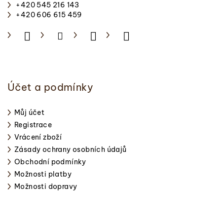
t
+420 545 216 143
í
+420 606 615 459
Účet a podmínky
Můj účet
Registrace
Vrácení zboží
Zásady ochrany osobních údajů
Obchodní podmínky
Možnosti platby
Možnosti dopravy