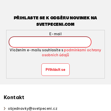
PŘIHLASTE SE K ODBĚRU NOVINEK NA
SVETPECENI.COM
E-mail
Vložením e-mailu souhlasíte s
podmínkami ochrany
osobních údajů
Přihlásit se
Z
á
p
Kontakt
a
objednavky
@
svetpeceni.cz