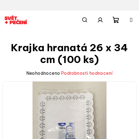
Přejít
na
obsah
Nákupn
Hledat
Přihlášení
Krajka hranatá 26 x 34
košík
cm (100 ks)
Průměrné
Neohodnoceno
Podrobnosti hodnocení
hodnocení
produktu
je
0,0
z
5
hvězdiček.